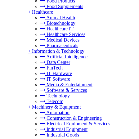
Food Products
Food Supplements
+
Healthcare
Animal Health
Biotechnology
Healthcare IT
Healthcare Services
Medical Devices
Pharmaceuticals
+
Information & Technology
Artificial Intelligence
Data Center
FinTech
IT Hardware
IT Software
Media & Entertainment
Software & Services
Technology
Telecom
+
Machinery & Equipment
Automation
Construction & Engineering
Electrical Equipment & Services
Industrial Equipment
Industrial Goods