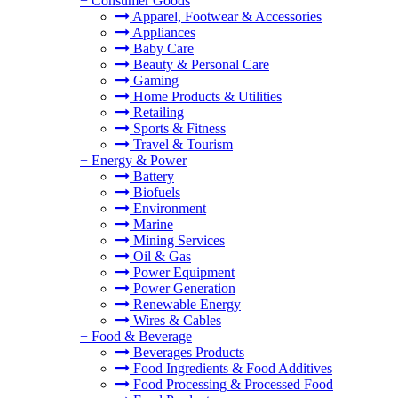
+
Consumer Goods
Apparel, Footwear & Accessories
Appliances
Baby Care
Beauty & Personal Care
Gaming
Home Products & Utilities
Retailing
Sports & Fitness
Travel & Tourism
+
Energy & Power
。
Battery
Biofuels
Environment
Marine
Mining Services
Oil & Gas
Power Equipment
Power Generation
Renewable Energy
Wires & Cables
+
Food & Beverage
Beverages Products
Food Ingredients & Food Additives
Food Processing & Processed Food