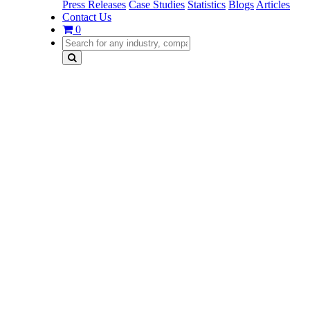
Press Releases
Case Studies
Statistics
Blogs
Articles
Contact Us
0