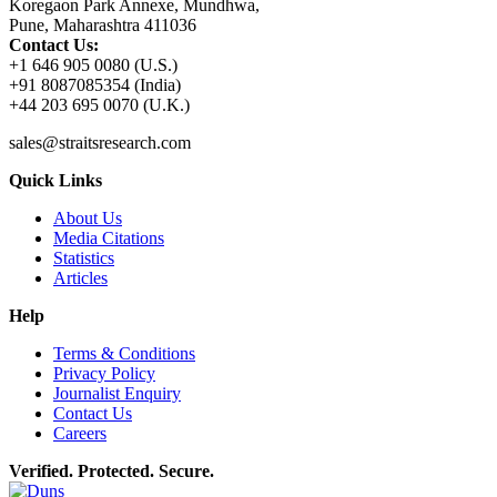
Koregaon Park Annexe, Mundhwa,
Pune, Maharashtra 411036
Contact Us:
+1 646 905 0080 (U.S.)
+91 8087085354 (India)
+44 203 695 0070 (U.K.)
sales@straitsresearch.com
Quick Links
About Us
Media Citations
Statistics
Articles
Help
Terms & Conditions
Privacy Policy
Journalist Enquiry
Contact Us
Careers
Verified. Protected. Secure.