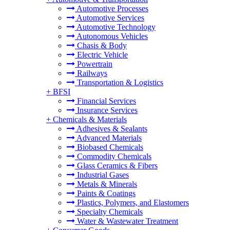
Automotive Processes
Automotive Services
Automotive Technology
Autonomous Vehicles
Chasis & Body
Electric Vehicle
Powertrain
Railways
Transportation & Logistics
+
BFSI
Financial Services
Insurance Services
+
Chemicals & Materials
Adhesives & Sealants
Advanced Materials
Biobased Chemicals
Commodity Chemicals
Glass Ceramics & Fibers
Industrial Gases
Metals & Minerals
Paints & Coatings
Plastics, Polymers, and Elastomers
Specialty Chemicals
Water & Wastewater Treatment