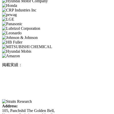
掲載実績：
Address:
105, Panchshil The Golden Bell,