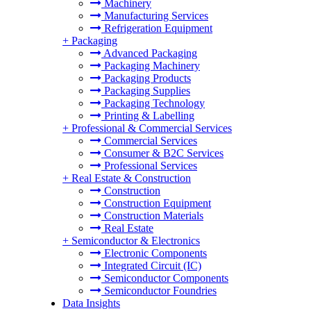
Machinery
Manufacturing Services
Refrigeration Equipment
+
Packaging
Advanced Packaging
Packaging Machinery
Packaging Products
Packaging Supplies
Packaging Technology
Printing & Labelling
+
Professional & Commercial Services
Commercial Services
Consumer & B2C Services
Professional Services
+
Real Estate & Construction
Construction
Construction Equipment
Construction Materials
Real Estate
+
Semiconductor & Electronics
Electronic Components
Integrated Circuit (IC)
Semiconductor Components
Semiconductor Foundries
Data Insights