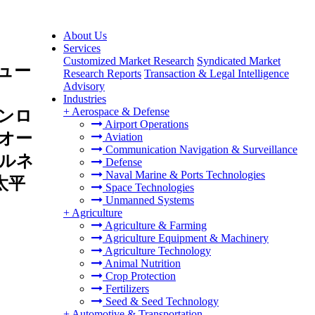
About Us
Services
Customized Market Research
Syndicated Market
ュー
Research Reports
Transaction & Legal Intelligence
Advisory
Industries
+
Aerospace & Defense
ンロ
Airport Operations
オー
Aviation
Communication Navigation & Surveillance
ルネ
Defense
Naval Marine & Ports Technologies
太平
Space Technologies
Unmanned Systems
+
Agriculture
Agriculture & Farming
Agriculture Equipment & Machinery
Agriculture Technology
Animal Nutrition
Crop Protection
Fertilizers
Seed & Seed Technology
+
Automotive & Transportation