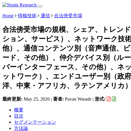
Home
情報技術
通信
合法傍受市場
合法傍受市場の規模、シェア、トレン
ション、サービス）、ネットワーク技術別（
他）、通信コンテンツ別（音声通信、
ード、その他）、仲介デバイス別（ル
バーインターフェース、その他）、ネ
ットワーク）、エンドユーザー別（政府
洋、中東・アフリカ、ラテンアメリカ）、予
最終更新:
May 25, 2026
|
著者:
Pavan Warade
|
形式:
概要
目次
セグメンテーション
方法論