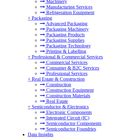
Machinery
Manufacturing Services
Refrigeration Equipment
+
Packaging
Advanced Packaging
Packaging Machinery
Packaging Products
Packaging Supplies
Packaging Technology
Printing & Labelling
+
Professional & Commercial Services
Commercial Services
Consumer & B2C Services
Professional Services
+
Real Estate & Construction
Construction
Construction Equipment
Construction Materials
Real Estate
+
Semiconductor & Electronics
Electronic Components
Integrated Circuit (IC)
Semiconductor Components
Semiconductor Foundries
Data Insights