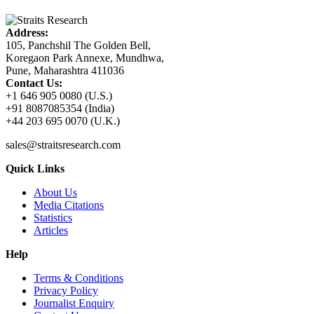
Address:
105, Panchshil The Golden Bell,
Koregaon Park Annexe, Mundhwa,
Pune, Maharashtra 411036
Contact Us:
+1 646 905 0080 (U.S.)
+91 8087085354 (India)
+44 203 695 0070 (U.K.)
sales@straitsresearch.com
Quick Links
About Us
Media Citations
Statistics
Articles
Help
Terms & Conditions
Privacy Policy
Journalist Enquiry