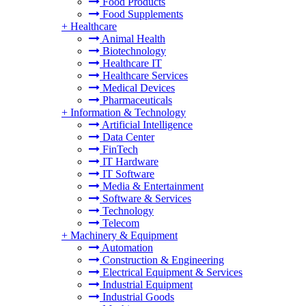
Food Products
Food Supplements
+
Healthcare
Animal Health
Biotechnology
Healthcare IT
Healthcare Services
Medical Devices
Pharmaceuticals
+
Information & Technology
Artificial Intelligence
Data Center
FinTech
IT Hardware
IT Software
Media & Entertainment
Software & Services
Technology
Telecom
+
Machinery & Equipment
Automation
Construction & Engineering
Electrical Equipment & Services
Industrial Equipment
Industrial Goods