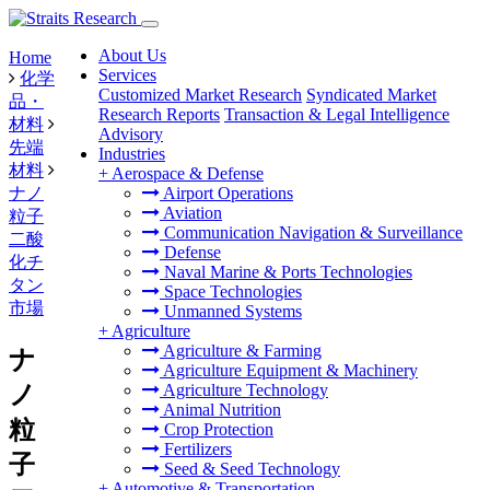
About Us
Home
Services
化学
Customized Market Research
Syndicated Market
品・
Research Reports
Transaction & Legal Intelligence
材料
Advisory
先端
Industries
材料
+
Aerospace & Defense
ナノ
Airport Operations
Aviation
粒子
Communication Navigation & Surveillance
二酸
Defense
化チ
Naval Marine & Ports Technologies
タン
Space Technologies
市場
Unmanned Systems
+
Agriculture
Agriculture & Farming
ナ
Agriculture Equipment & Machinery
ノ
Agriculture Technology
Animal Nutrition
粒
Crop Protection
Fertilizers
子
Seed & Seed Technology
+
Automotive & Transportation