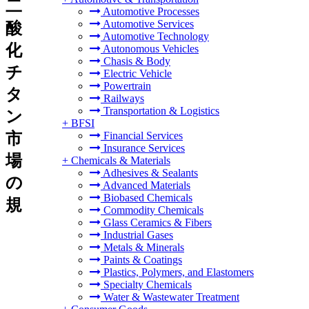
二
Automotive Processes
Automotive Services
酸
Automotive Technology
化
Autonomous Vehicles
Chasis & Body
チ
Electric Vehicle
Powertrain
タ
Railways
Transportation & Logistics
ン
+
BFSI
市
Financial Services
Insurance Services
場
+
Chemicals & Materials
Adhesives & Sealants
の
Advanced Materials
Biobased Chemicals
規
Commodity Chemicals
Glass Ceramics & Fibers
Industrial Gases
Metals & Minerals
Paints & Coatings
Plastics, Polymers, and Elastomers
Specialty Chemicals
Water & Wastewater Treatment