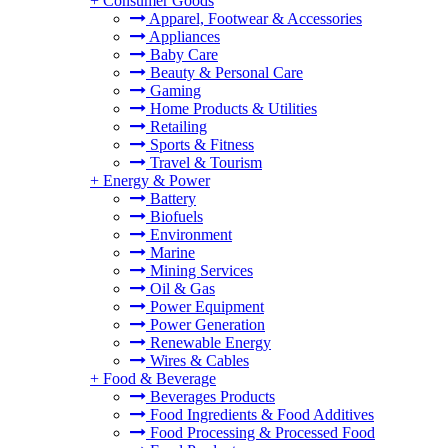
+
Consumer Goods
Apparel, Footwear & Accessories
Appliances
Baby Care
Beauty & Personal Care
Gaming
Home Products & Utilities
Retailing
Sports & Fitness
Travel & Tourism
+
Energy & Power
Battery
Biofuels
Environment
Marine
Mining Services
Oil & Gas
Power Equipment
Power Generation
Renewable Energy
Wires & Cables
+
Food & Beverage
Beverages Products
Food Ingredients & Food Additives
Food Processing & Processed Food