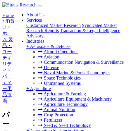
About Us
Home
Services
消費
Customized Market Research
Syndicated Market
財
Research Reports
Transaction & Legal Intelligence
ホー
Advisory
ム 製
Industries
品・
+
Aerospace & Defense
ユー
Airport Operations
Aviation
ティ
Communication Navigation & Surveillance
リテ
Defense
ィ
Naval Marine & Ports Technologies
パー
Space Technologies
ティ
Unmanned Systems
ー用
+
Agriculture
Agriculture & Farming
品市
Agriculture Equipment & Machinery
場
Agriculture Technology
Animal Nutrition
パ
Crop Protection
Fertilizers
ー
Seed & Seed Technology
+
Automotive & Transportation