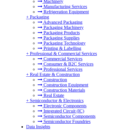
Machinery
Manufacturing Services
Refrigeration Equipment
+
Packaging
Advanced Packaging
Packaging Machinery
Packaging Products
Packaging Supplies
Packaging Technology
Printing & Labelling
+
Professional & Commercial Services
Commercial Services
Consumer & B2C Services
Professional Services
+
Real Estate & Construction
Construction
Construction Equipment
Construction Materials
Real Estate
+
Semiconductor & Electronics
Electronic Components
Integrated Circuit (IC)
Semiconductor Components
Semiconductor Foundries
Data Insights