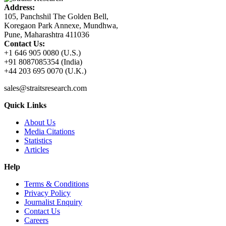
Address:
105, Panchshil The Golden Bell,
Koregaon Park Annexe, Mundhwa,
Pune, Maharashtra 411036
Contact Us:
+1 646 905 0080 (U.S.)
+91 8087085354 (India)
+44 203 695 0070 (U.K.)
sales@straitsresearch.com
Quick Links
About Us
Media Citations
Statistics
Articles
Help
Terms & Conditions
Privacy Policy
Journalist Enquiry
Contact Us
Careers