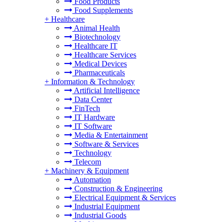
Food Products
Food Supplements
+
Healthcare
Animal Health
Biotechnology
Healthcare IT
Healthcare Services
Medical Devices
Pharmaceuticals
+
Information & Technology
Artificial Intelligence
Data Center
FinTech
IT Hardware
IT Software
Media & Entertainment
Software & Services
Technology
Telecom
+
Machinery & Equipment
Automation
Construction & Engineering
Electrical Equipment & Services
Industrial Equipment
Industrial Goods