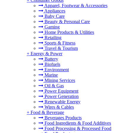
+
Consumer Goods
Apparel, Footwear & Accessories
Appliances
Baby Care
Beauty & Personal Care
Gaming
Home Products & Utilities
Retailing
Sports & Fitness
Travel & Tourism
+
Energy & Power
Battery
Biofuels
Environment
Marine
Mining Services
Oil & Gas
Power Equipment
Power Generation
Renewable Energy
Wires & Cables
+
Food & Beverage
Beverages Products
Food Ingredients & Food Additives
Food Processing & Processed Food