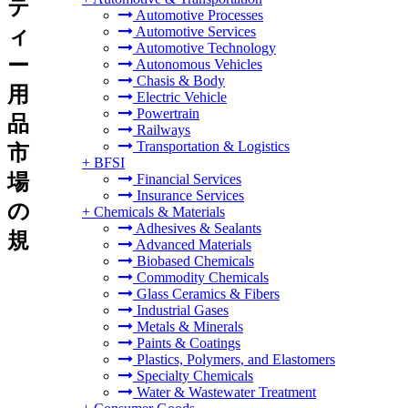
テ
Automotive Processes
Automotive Services
ィ
Automotive Technology
ー
Autonomous Vehicles
Chasis & Body
用
Electric Vehicle
Powertrain
品
Railways
Transportation & Logistics
市
+
BFSI
場
Financial Services
Insurance Services
の
+
Chemicals & Materials
Adhesives & Sealants
規
Advanced Materials
Biobased Chemicals
Commodity Chemicals
Glass Ceramics & Fibers
Industrial Gases
Metals & Minerals
Paints & Coatings
Plastics, Polymers, and Elastomers
Specialty Chemicals
Water & Wastewater Treatment