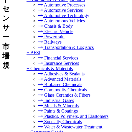
Automotive Processes
セ
Automotive Services
Automotive Technology
ン
Autonomous Vehicles
Chasis & Body
サ
Electric Vehicle
ー
Powertrain
Railways
市
Transportation & Logistics
+
BFSI
場
Financial Services
Insurance Services
規
+
Chemicals & Materials
Adhesives & Sealants
Advanced Materials
Biobased Chemicals
Commodity Chemicals
Glass Ceramics & Fibers
Industrial Gases
Metals & Minerals
Paints & Coatings
Plastics, Polymers, and Elastomers
Specialty Chemicals
Water & Wastewater Treatment