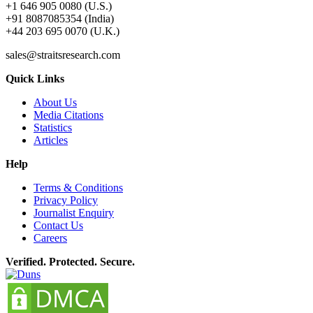
+1 646 905 0080 (U.S.)
+91 8087085354 (India)
+44 203 695 0070 (U.K.)
sales@straitsresearch.com
Quick Links
About Us
Media Citations
Statistics
Articles
Help
Terms & Conditions
Privacy Policy
Journalist Enquiry
Contact Us
Careers
Verified. Protected. Secure.