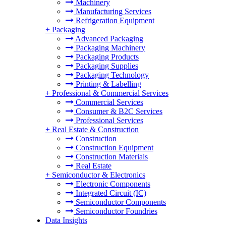
Machinery
Manufacturing Services
Refrigeration Equipment
+
Packaging
Advanced Packaging
Packaging Machinery
Packaging Products
Packaging Supplies
Packaging Technology
Printing & Labelling
+
Professional & Commercial Services
Commercial Services
Consumer & B2C Services
Professional Services
+
Real Estate & Construction
Construction
Construction Equipment
Construction Materials
Real Estate
+
Semiconductor & Electronics
Electronic Components
Integrated Circuit (IC)
Semiconductor Components
Semiconductor Foundries
Data Insights