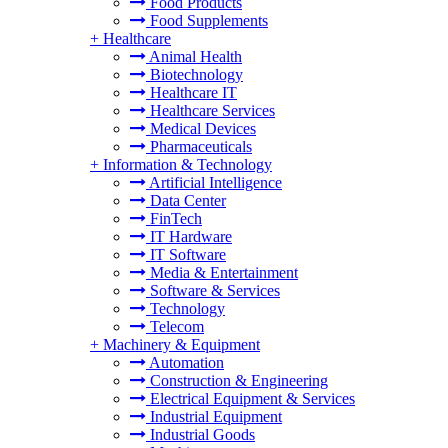
Food Products
Food Supplements
+
Healthcare
Animal Health
Biotechnology
Healthcare IT
Healthcare Services
Medical Devices
Pharmaceuticals
+
Information & Technology
Artificial Intelligence
Data Center
FinTech
IT Hardware
IT Software
Media & Entertainment
Software & Services
Technology
Telecom
+
Machinery & Equipment
Automation
Construction & Engineering
Electrical Equipment & Services
Industrial Equipment
Industrial Goods