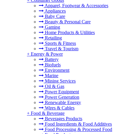
+
Consumer Goods
Apparel, Footwear & Accessories
Appliances
Baby Care
Beauty & Personal Care
Gaming
Home Products & Utilities
Retailing
Sports & Fitness
Travel & Tourism
+
Energy & Power
Battery
Biofuels
Environment
Marine
Mining Services
Oil & Gas
Power Equipment
Power Generation
Renewable Energy
Wires & Cables
+
Food & Beverage
Beverages Products
Food Ingredients & Food Additives
Food Processing & Processed Food