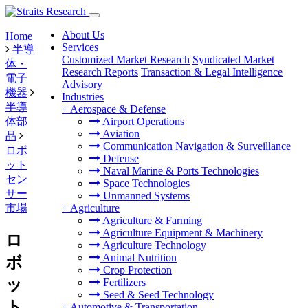
About Us
Home
Services
半導
Customized Market Research
Syndicated Market
体・
Research Reports
Transaction & Legal Intelligence
電子
Advisory
機器
Industries
半導
+
Aerospace & Defense
体部
Airport Operations
Aviation
品
Communication Navigation & Surveillance
ロボ
Defense
ット
Naval Marine & Ports Technologies
セン
Space Technologies
サー
Unmanned Systems
市場
+
Agriculture
Agriculture & Farming
Agriculture Equipment & Machinery
ロ
Agriculture Technology
Animal Nutrition
ボ
Crop Protection
ッ
Fertilizers
Seed & Seed Technology
ト
+
Automotive & Transportation