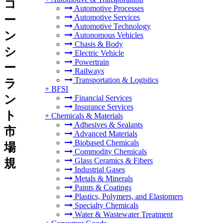
コ
Automotive Processes
Automotive Services
ー
Automotive Technology
ン
Autonomous Vehicles
Chasis & Body
シ
Electric Vehicle
Powertrain
ー
Railways
Transportation & Logistics
ラ
+
BFSI
ン
Financial Services
Insurance Services
ト
+
Chemicals & Materials
Adhesives & Sealants
市
Advanced Materials
Biobased Chemicals
場
Commodity Chemicals
Glass Ceramics & Fibers
規
Industrial Gases
Metals & Minerals
Paints & Coatings
Plastics, Polymers, and Elastomers
Specialty Chemicals
Water & Wastewater Treatment