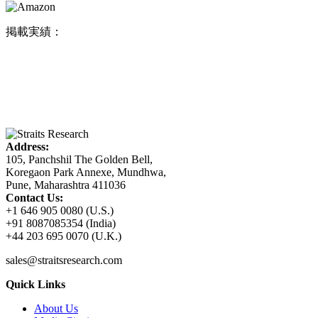
掲載実績：
Address:
105, Panchshil The Golden Bell,
Koregaon Park Annexe, Mundhwa,
Pune, Maharashtra 411036
Contact Us:
+1 646 905 0080 (U.S.)
+91 8087085354 (India)
+44 203 695 0070 (U.K.)
sales@straitsresearch.com
Quick Links
About Us