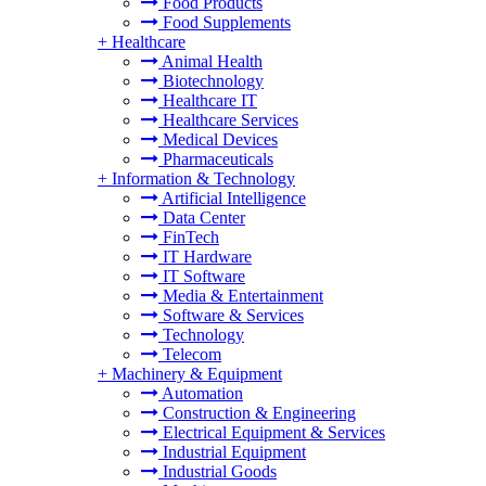
Food Products
Food Supplements
+
Healthcare
Animal Health
Biotechnology
Healthcare IT
Healthcare Services
Medical Devices
Pharmaceuticals
+
Information & Technology
Artificial Intelligence
Data Center
FinTech
IT Hardware
IT Software
Media & Entertainment
Software & Services
Technology
Telecom
+
Machinery & Equipment
Automation
Construction & Engineering
Electrical Equipment & Services
Industrial Equipment
Industrial Goods