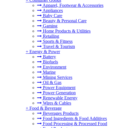
+
Consumer Goods
Apparel, Footwear & Accessories
Appliances
Baby Care
Beauty & Personal Care
Gaming
Home Products & Utilities
Retailing
Sports & Fitness
Travel & Tourism
+
Energy & Power
Battery
Biofuels
Environment
Marine
Mining Services
Oil & Gas
Power Equipment
Power Generation
Renewable Energy
Wires & Cables
+
Food & Beverage
Beverages Products
Food Ingredients & Food Additives
Food Processing & Processed Food