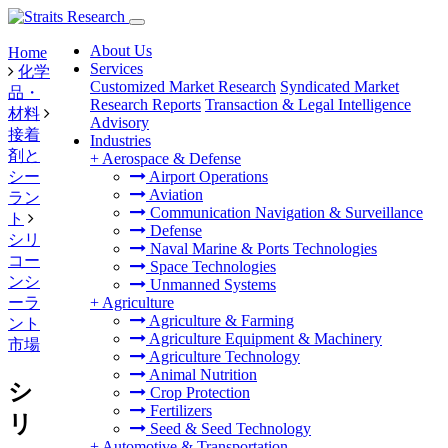
About Us
Home
Services
化学
Customized Market Research
Syndicated Market
品・
Research Reports
Transaction & Legal Intelligence
材料
Advisory
接着
Industries
剤と
+
Aerospace & Defense
シー
Airport Operations
Aviation
ラン
Communication Navigation & Surveillance
ト
Defense
シリ
Naval Marine & Ports Technologies
コー
Space Technologies
ンシ
Unmanned Systems
ーラ
+
Agriculture
Agriculture & Farming
ント
Agriculture Equipment & Machinery
市場
Agriculture Technology
Animal Nutrition
シ
Crop Protection
Fertilizers
リ
Seed & Seed Technology
+
Automotive & Transportation