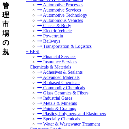
管
Automotive Processes
Automotive Services
理
Automotive Technology
Autonomous Vehicles
市
Chasis & Body
Electric Vehicle
場
Powertrain
Railways
の
Transportation & Logistics
規
+
BFSI
Financial Services
Insurance Services
+
Chemicals & Materials
Adhesives & Sealants
Advanced Materials
Biobased Chemicals
Commodity Chemicals
Glass Ceramics & Fibers
Industrial Gases
Metals & Minerals
Paints & Coatings
Plastics, Polymers, and Elastomers
Specialty Chemicals
Water & Wastewater Treatment