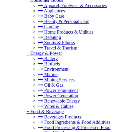
+
Consumer Goods
Apparel, Footwear & Accessories
Appliances
Baby Care
Beauty & Personal Care
Gaming
Home Products & Utilities
Retailing
Sports & Fitness
Travel & Tourism
+
Energy & Power
Battery
Biofuels
Environment
Marine
Mining Services
Oil & Gas
Power Equipment
Power Generation
Renewable Energy
Wires & Cables
+
Food & Beverage
Beverages Products
Food Ingredients & Food Additives
Food Processing & Processed Food