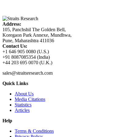
Address:
105, Panchshil The Golden Bell,
Koregaon Park Annexe, Mundhwa,
Pune, Maharashtra 411036
Contact Us:
+1 646 905 0080 (U.S.)
+91 8087085354 (India)
+44 203 695 0070 (U.K.)
sales@straitsresearch.com
Quick Links
About Us
Media Citations
Statistics
Articles
Help
Terms & Conditions
Privacy Policy