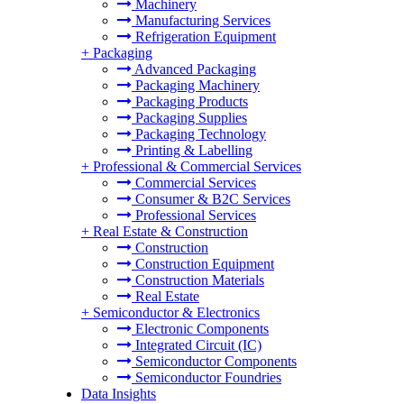
Machinery
Manufacturing Services
Refrigeration Equipment
+
Packaging
Advanced Packaging
Packaging Machinery
Packaging Products
Packaging Supplies
Packaging Technology
Printing & Labelling
+
Professional & Commercial Services
Commercial Services
Consumer & B2C Services
Professional Services
+
Real Estate & Construction
Construction
Construction Equipment
Construction Materials
Real Estate
+
Semiconductor & Electronics
Electronic Components
Integrated Circuit (IC)
Semiconductor Components
Semiconductor Foundries
Data Insights