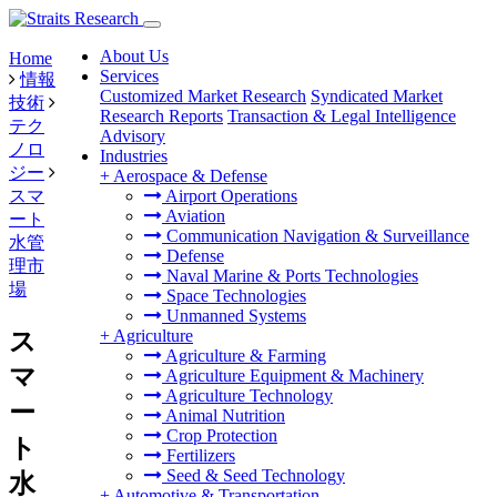
About Us
Home
Services
情報
Customized Market Research
Syndicated Market
技術
Research Reports
Transaction & Legal Intelligence
テク
Advisory
ノロ
Industries
ジー
+
Aerospace & Defense
スマ
Airport Operations
Aviation
ート
Communication Navigation & Surveillance
水管
Defense
理市
Naval Marine & Ports Technologies
場
Space Technologies
Unmanned Systems
+
Agriculture
ス
Agriculture & Farming
マ
Agriculture Equipment & Machinery
Agriculture Technology
ー
Animal Nutrition
Crop Protection
ト
Fertilizers
Seed & Seed Technology
水
+
Automotive & Transportation