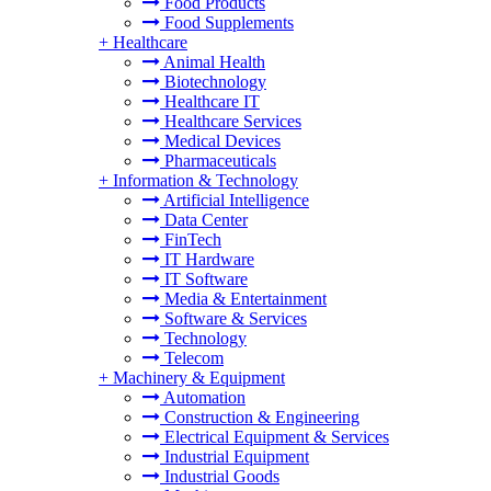
Food Products
Food Supplements
+
Healthcare
Animal Health
Biotechnology
Healthcare IT
Healthcare Services
Medical Devices
Pharmaceuticals
+
Information & Technology
Artificial Intelligence
Data Center
FinTech
IT Hardware
IT Software
Media & Entertainment
Software & Services
Technology
Telecom
+
Machinery & Equipment
Automation
Construction & Engineering
Electrical Equipment & Services
Industrial Equipment
Industrial Goods