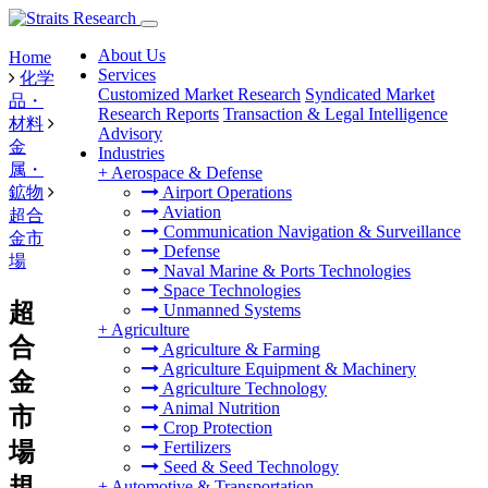
About Us
Home
Services
化学
Customized Market Research
Syndicated Market
品・
Research Reports
Transaction & Legal Intelligence
材料
Advisory
金
Industries
属・
+
Aerospace & Defense
鉱物
Airport Operations
Aviation
超合
Communication Navigation & Surveillance
金市
Defense
場
Naval Marine & Ports Technologies
Space Technologies
超
Unmanned Systems
+
Agriculture
合
Agriculture & Farming
Agriculture Equipment & Machinery
金
Agriculture Technology
Animal Nutrition
市
Crop Protection
場
Fertilizers
Seed & Seed Technology
規
+
Automotive & Transportation