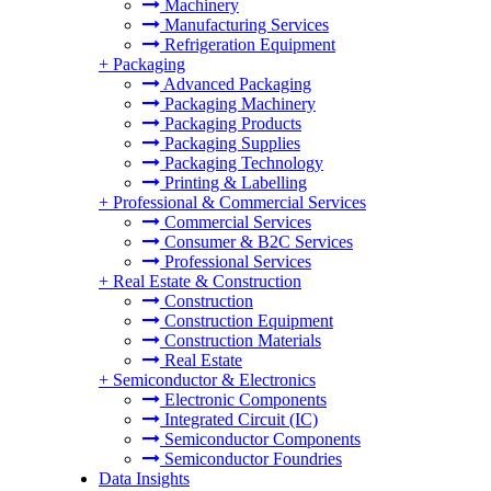
Machinery
Manufacturing Services
Refrigeration Equipment
+
Packaging
Advanced Packaging
Packaging Machinery
Packaging Products
Packaging Supplies
Packaging Technology
Printing & Labelling
+
Professional & Commercial Services
Commercial Services
Consumer & B2C Services
Professional Services
+
Real Estate & Construction
Construction
Construction Equipment
Construction Materials
Real Estate
+
Semiconductor & Electronics
Electronic Components
Integrated Circuit (IC)
Semiconductor Components
Semiconductor Foundries
Data Insights