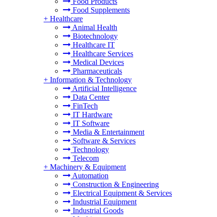
Food Products
Food Supplements
+
Healthcare
Animal Health
Biotechnology
Healthcare IT
Healthcare Services
Medical Devices
Pharmaceuticals
+
Information & Technology
Artificial Intelligence
Data Center
FinTech
IT Hardware
IT Software
Media & Entertainment
Software & Services
Technology
Telecom
+
Machinery & Equipment
Automation
Construction & Engineering
Electrical Equipment & Services
Industrial Equipment
Industrial Goods