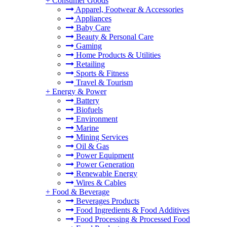
+
Consumer Goods
Apparel, Footwear & Accessories
Appliances
Baby Care
Beauty & Personal Care
Gaming
Home Products & Utilities
Retailing
Sports & Fitness
Travel & Tourism
+
Energy & Power
Battery
Biofuels
Environment
Marine
Mining Services
Oil & Gas
Power Equipment
Power Generation
Renewable Energy
Wires & Cables
+
Food & Beverage
Beverages Products
Food Ingredients & Food Additives
Food Processing & Processed Food