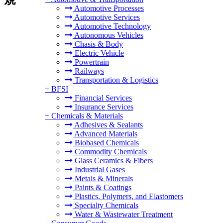
Automotive Processes
Automotive Services
Automotive Technology
Autonomous Vehicles
Chasis & Body
Electric Vehicle
Powertrain
Railways
Transportation & Logistics
+
BFSI
Financial Services
Insurance Services
+
Chemicals & Materials
Adhesives & Sealants
Advanced Materials
Biobased Chemicals
Commodity Chemicals
Glass Ceramics & Fibers
Industrial Gases
Metals & Minerals
Paints & Coatings
Plastics, Polymers, and Elastomers
Specialty Chemicals
Water & Wastewater Treatment