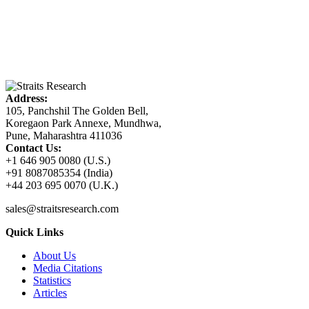
Address:
105, Panchshil The Golden Bell,
Koregaon Park Annexe, Mundhwa,
Pune, Maharashtra 411036
Contact Us:
+1 646 905 0080 (U.S.)
+91 8087085354 (India)
+44 203 695 0070 (U.K.)
sales@straitsresearch.com
Quick Links
About Us
Media Citations
Statistics
Articles