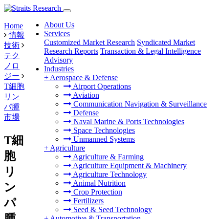
About Us
Home
Services
情報
Customized Market Research
Syndicated Market
技術
Research Reports
Transaction & Legal Intelligence
テク
Advisory
ノロ
Industries
ジー
+
Aerospace & Defense
T細胞
Airport Operations
Aviation
リン
Communication Navigation & Surveillance
パ腫
Defense
市場
Naval Marine & Ports Technologies
Space Technologies
T細
Unmanned Systems
+
Agriculture
胞
Agriculture & Farming
Agriculture Equipment & Machinery
リ
Agriculture Technology
Animal Nutrition
ン
Crop Protection
パ
Fertilizers
Seed & Seed Technology
腫
+
Automotive & Transportation