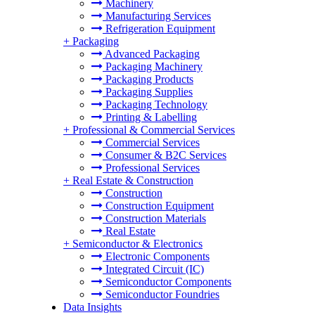
Machinery
Manufacturing Services
Refrigeration Equipment
+
Packaging
Advanced Packaging
Packaging Machinery
Packaging Products
Packaging Supplies
Packaging Technology
Printing & Labelling
+
Professional & Commercial Services
Commercial Services
Consumer & B2C Services
Professional Services
+
Real Estate & Construction
Construction
Construction Equipment
Construction Materials
Real Estate
+
Semiconductor & Electronics
Electronic Components
Integrated Circuit (IC)
Semiconductor Components
Semiconductor Foundries
Data Insights