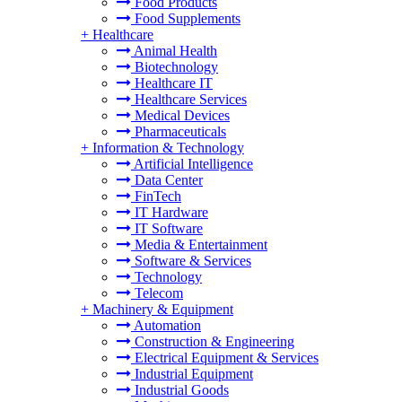
Food Products
Food Supplements
+
Healthcare
Animal Health
Biotechnology
Healthcare IT
Healthcare Services
Medical Devices
Pharmaceuticals
+
Information & Technology
Artificial Intelligence
Data Center
FinTech
IT Hardware
IT Software
Media & Entertainment
Software & Services
Technology
Telecom
+
Machinery & Equipment
Automation
Construction & Engineering
Electrical Equipment & Services
Industrial Equipment
Industrial Goods