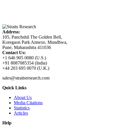
Address:
105, Panchshil The Golden Bell,
Koregaon Park Annexe, Mundhwa,
Pune, Maharashtra 411036
Contact Us:
+1 646 905 0080 (U.S.)
+91 8087085354 (India)
+44 203 695 0070 (U.K.)
sales@straitsresearch.com
Quick Links
About Us
Media Citations
Statistics
Articles
Help