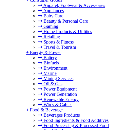
+
Consumer Goods
Apparel, Footwear & Accessories
Appliances
Baby Care
Beauty & Personal Care
Gaming
Home Products & Utilities
Retailing
Sports & Fitness
Travel & Tourism
+
Energy & Power
Battery
Biofuels
Environment
Marine
Mining Services
Oil & Gas
Power Equipment
Power Generation
Renewable Energy
Wires & Cables
+
Food & Beverage
Beverages Products
Food Ingredients & Food Additives
Food Processing & Processed Food