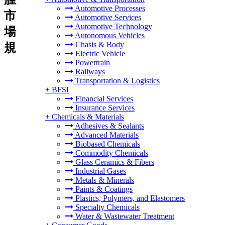
Automotive Processes
市
Automotive Services
Automotive Technology
場
Autonomous Vehicles
Chasis & Body
規
Electric Vehicle
Powertrain
Railways
Transportation & Logistics
+
BFSI
Financial Services
Insurance Services
+
Chemicals & Materials
Adhesives & Sealants
Advanced Materials
Biobased Chemicals
Commodity Chemicals
Glass Ceramics & Fibers
Industrial Gases
Metals & Minerals
Paints & Coatings
Plastics, Polymers, and Elastomers
Specialty Chemicals
Water & Wastewater Treatment