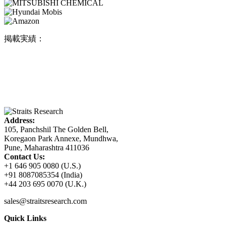
掲載実績：
Address:
105, Panchshil The Golden Bell,
Koregaon Park Annexe, Mundhwa,
Pune, Maharashtra 411036
Contact Us:
+1 646 905 0080 (U.S.)
+91 8087085354 (India)
+44 203 695 0070 (U.K.)
sales@straitsresearch.com
Quick Links