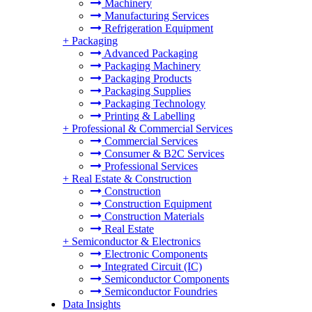
Machinery
Manufacturing Services
Refrigeration Equipment
+
Packaging
Advanced Packaging
Packaging Machinery
Packaging Products
Packaging Supplies
Packaging Technology
Printing & Labelling
+
Professional & Commercial Services
Commercial Services
Consumer & B2C Services
Professional Services
+
Real Estate & Construction
Construction
Construction Equipment
Construction Materials
Real Estate
+
Semiconductor & Electronics
Electronic Components
Integrated Circuit (IC)
Semiconductor Components
Semiconductor Foundries
Data Insights