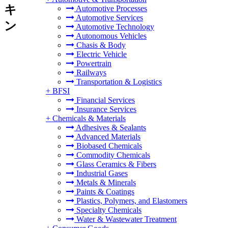
キ
Automotive Processes
Automotive Services
ン
Automotive Technology
Autonomous Vehicles
Chasis & Body
Electric Vehicle
Powertrain
Railways
Transportation & Logistics
+
BFSI
Financial Services
Insurance Services
+
Chemicals & Materials
Adhesives & Sealants
Advanced Materials
Biobased Chemicals
Commodity Chemicals
Glass Ceramics & Fibers
Industrial Gases
Metals & Minerals
Paints & Coatings
Plastics, Polymers, and Elastomers
Specialty Chemicals
Water & Wastewater Treatment