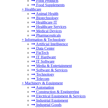
Food Products
Food Supplements
+
Healthcare
Animal Health
Biotechnology
Healthcare IT
Healthcare Services
Medical Devices
Pharmaceuticals
+
Information & Technology
Artificial Intelligence
Data Center
FinTech
IT Hardware
IT Software
Media & Entertainment
Software & Services
Technology
Telecom
+
Machinery & Equipment
Automation
Construction & Engineering
Electrical Equipment & Services
Industrial Equipment
Industrial Goods