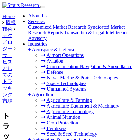
About Us
Home
Services
情報
Customized Market Research
Syndicated Market
技術
Research Reports
Transaction & Legal Intelligence
テク
Advisory
ノロ
Industries
ジー
+
Aerospace & Defense
サー
Airport Operations
Aviation
ビス
Communication Navigation & Surveillance
とし
Defense
ての
Naval Marine & Ports Technologies
トラ
Space Technologies
ッキ
Unmanned Systems
ング
+
Agriculture
Agriculture & Farming
市場
Agriculture Equipment & Machinery
Agriculture Technology
ト
Animal Nutrition
Crop Protection
ラ
Fertilizers
Seed & Seed Technology
ッ
+
Automotive & Transportation