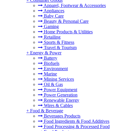
+
Consumer Goods
Apparel, Footwear & Accessories
Appliances
Baby Care
Beauty & Personal Care
Gaming
Home Products & Utilities
Retailing
Sports & Fitness
Travel & Tourism
+
Energy & Power
Battery
Biofuels
Environment
Marine
Mining Services
Oil & Gas
Power Equipment
Power Generation
Renewable Energy
Wires & Cables
+
Food & Beverage
Beverages Products
Food Ingredients & Food Additives
Food Processing & Processed Food