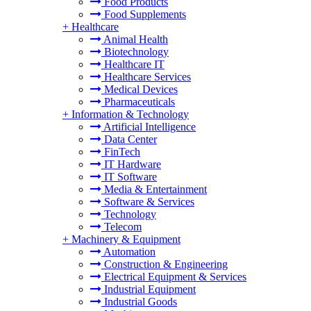
Food Products
Food Supplements
+
Healthcare
Animal Health
Biotechnology
Healthcare IT
Healthcare Services
Medical Devices
Pharmaceuticals
+
Information & Technology
Artificial Intelligence
Data Center
FinTech
IT Hardware
IT Software
Media & Entertainment
Software & Services
Technology
Telecom
+
Machinery & Equipment
Automation
Construction & Engineering
Electrical Equipment & Services
Industrial Equipment
Industrial Goods