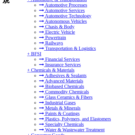
Automotive Processes
Automotive Services
Automotive Technology
Autonomous Vehicles
Chasis & Body
Electric Vehicle
Powertrain
Railways
Transportation & Logistics
+
BFSI
Financial Services
Insurance Services
+
Chemicals & Materials
Adhesives & Sealants
Advanced Materials
Biobased Chemicals
Commodity Chemicals
Glass Ceramics & Fibers
Industrial Gases
Metals & Minerals
Paints & Coatings
Plastics, Polymers, and Elastomers
Specialty Chemicals
Water & Wastewater Treatment