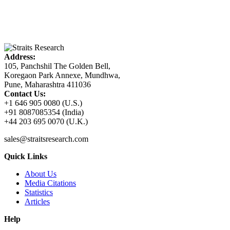
Address:
105, Panchshil The Golden Bell,
Koregaon Park Annexe, Mundhwa,
Pune, Maharashtra 411036
Contact Us:
+1 646 905 0080 (U.S.)
+91 8087085354 (India)
+44 203 695 0070 (U.K.)
sales@straitsresearch.com
Quick Links
About Us
Media Citations
Statistics
Articles
Help