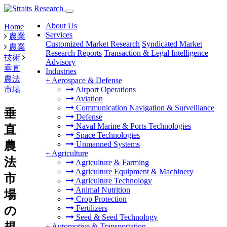
About Us
Home
Services
農業
Customized Market Research
Syndicated Market
農業
Research Reports
Transaction & Legal Intelligence
技術
Advisory
垂直
Industries
農法
+
Aerospace & Defense
市場
Airport Operations
Aviation
Communication Navigation & Surveillance
垂
Defense
Naval Marine & Ports Technologies
直
Space Technologies
農
Unmanned Systems
+
Agriculture
法
Agriculture & Farming
Agriculture Equipment & Machinery
市
Agriculture Technology
Animal Nutrition
場
Crop Protection
Fertilizers
の
Seed & Seed Technology
規
+
Automotive & Transportation