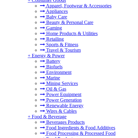
+
Consumer Goods
Apparel, Footwear & Accessories
Appliances
Baby Care
Beauty & Personal Care
Gaming
Home Products & Utilities
Retailing
Sports & Fitness
Travel & Tourism
+
Energy & Power
Battery
Biofuels
Environment
Marine
Mining Services
Oil & Gas
Power Equipment
Power Generation
Renewable Energy
Wires & Cables
+
Food & Beverage
Beverages Products
Food Ingredients & Food Additives
Food Processing & Processed Food