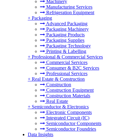
Machinery
Manufacturing Services
Refrigeration Equipment
+
Packaging
Advanced Packaging
Packaging Machinery
Packaging Products
Packaging Supplies
Packaging Technology
Printing & Labelling
+
Professional & Commercial Services
Commercial Services
Consumer & B2C Services
Professional Services
+
Real Estate & Construction
Construction
Construction Equipment
Construction Materials
Real Estate
+
Semiconductor & Electronics
Electronic Components
Integrated Circuit (IC)
Semiconductor Components
Semiconductor Foundries
Data Insights