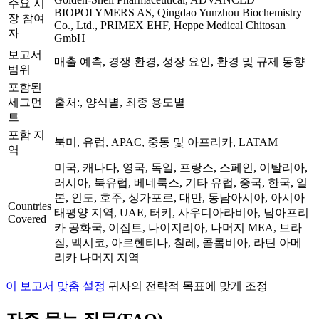
주요 시
BIOPOLYMERS AS, Qingdao Yunzhou Biochemistry
장 참여
Co., Ltd., PRIMEX EHF, Heppe Medical Chitosan
자
GmbH
보고서
매출 예측, 경쟁 환경, 성장 요인, 환경 및 규제 동향
범위
포함된
세그먼
출처:, 양식별, 최종 용도별
트
포함 지
북미, 유럽, APAC, 중동 및 아프리카, LATAM
역
미국, 캐나다, 영국, 독일, 프랑스, 스페인, 이탈리아,
러시아, 북유럽, 베네룩스, 기타 유럽, 중국, 한국, 일
본, 인도, 호주, 싱가포르, 대만, 동남아시아, 아시아
Countries
태평양 지역, UAE, 터키, 사우디아라비아, 남아프리
Covered
카 공화국, 이집트, 나이지리아, 나머지 MEA, 브라
질, 멕시코, 아르헨티나, 칠레, 콜롬비아, 라틴 아메
리카 나머지 지역
이 보고서 맞춤 설정
귀사의 전략적 목표에 맞게 조정