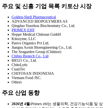
주요 및 신흥 기업 목록 키토산 시장
Golden-Shell Pharmaceutical
ADVANCED BIOPOLYMERS AS
Qingdao Yunzhou Biochemistry Co., Ltd.
PRIMEX EHF
Heppe Medical Chitosan GmbH
Kitozyme, LLC
Panvo Organics Pvt Ltd.
Jiangsu Aoxin Bioengineering Co., Ltd.
The Seagarden Group (Chitinor)
Chibio Biotech Co., Ltd
BIO21 Co., Ltd.
ChitoLytic
CuanTec
CHITOSAN INDONESIA
Vietnam Food JSC.
Others
주요 산업 동향
2026년 4월:
Primex ehf는 생물의학, 건강기능식품 및 상