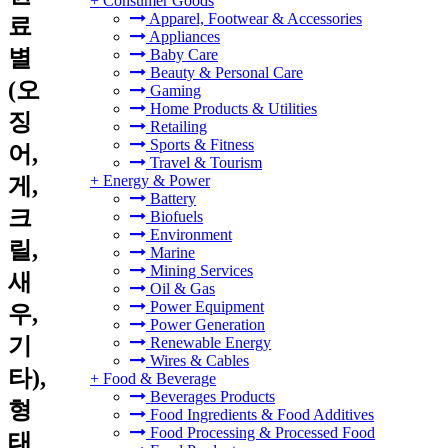
+
Consumer Goods
Apparel, Footwear & Accessories
료
Appliances
별
Baby Care
Beauty & Personal Care
(오
Gaming
Home Products & Utilities
징
Retailing
Sports & Fitness
어,
Travel & Tourism
+
Energy & Power
게,
Battery
크
Biofuels
Environment
릴,
Marine
Mining Services
새
Oil & Gas
Power Equipment
우,
Power Generation
기
Renewable Energy
Wires & Cables
타),
+
Food & Beverage
Beverages Products
형
Food Ingredients & Food Additives
Food Processing & Processed Food
태