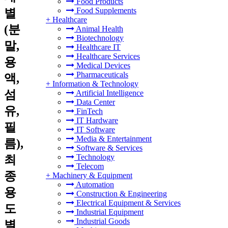
Food Products
Food Supplements
별
+
Healthcare
(분
Animal Health
Biotechnology
말,
Healthcare IT
Healthcare Services
용
Medical Devices
Pharmaceuticals
액,
+
Information & Technology
섬
Artificial Intelligence
Data Center
유,
FinTech
IT Hardware
필
IT Software
Media & Entertainment
름),
Software & Services
Technology
최
Telecom
종
+
Machinery & Equipment
Automation
용
Construction & Engineering
Electrical Equipment & Services
도
Industrial Equipment
Industrial Goods
별