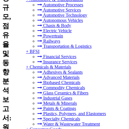
Automotive Processes
규
Automotive Services
Automotive Technology
모,
Autonomous Vehicles
점
Chasis & Body
Electric Vehicle
유
Powertrain
Railways
율
Transportation & Logistics
+
BFSI
및
Financial Services
동
Insurance Services
+
Chemicals & Materials
향
Adhesives & Sealants
Advanced Materials
분
Biobased Chemicals
Commodity Chemicals
석
Glass Ceramics & Fibers
Industrial Gases
보
Metals & Minerals
고
Paints & Coatings
Plastics, Polymers, and Elastomers
서:
Specialty Chemicals
Water & Wastewater Treatment
원