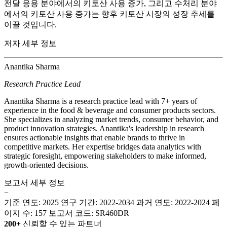
전달 응용 분야에서의 키토산 사용 증가, 그리고 수처리 분야
에서의 키토산 사용 증가는 향후 키토산 시장의 성장 추세를
이끌 것입니다.
저자 세부 정보
Anantika Sharma
Research Practice Lead
Anantika Sharma is a research practice lead with 7+ years of
experience in the food & beverage and consumer products sectors.
She specializes in analyzing market trends, consumer behavior, and
product innovation strategies. Anantika's leadership in research
ensures actionable insights that enable brands to thrive in
competitive markets. Her expertise bridges data analytics with
strategic foresight, empowering stakeholders to make informed,
growth-oriented decisions.
보고서 세부 정보
−
기준 연도: 2025
연구 기간: 2022-2034
과거 연도: 2022-2024
페
이지 수: 157
보고서 코드: SR460DR
200+
신뢰할 수 있는 파트너