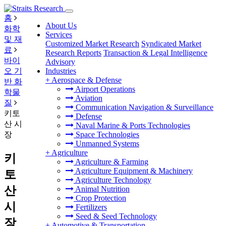
홈
About Us
화학
Services
및 재
Customized Market Research
Syndicated Market
료
Research Reports
Transaction & Legal Intelligence
바이
Advisory
오 기
Industries
+
Aerospace & Defense
반 화
Airport Operations
학물
Aviation
질
Communication Navigation & Surveillance
키토
Defense
산 시
Naval Marine & Ports Technologies
장
Space Technologies
Unmanned Systems
+
Agriculture
키
Agriculture & Farming
Agriculture Equipment & Machinery
토
Agriculture Technology
산
Animal Nutrition
Crop Protection
시
Fertilizers
Seed & Seed Technology
장
+
Automotive & Transportation