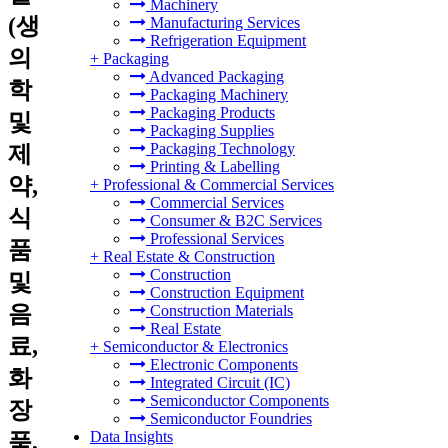
Machinery
(생
Manufacturing Services
Refrigeration Equipment
의
+
Packaging
Advanced Packaging
학
Packaging Machinery
Packaging Products
및
Packaging Supplies
Packaging Technology
제
Printing & Labelling
약,
+
Professional & Commercial Services
Commercial Services
식
Consumer & B2C Services
Professional Services
품
+
Real Estate & Construction
Construction
및
Construction Equipment
음
Construction Materials
Real Estate
료,
+
Semiconductor & Electronics
Electronic Components
화
Integrated Circuit (IC)
Semiconductor Components
장
Semiconductor Foundries
Data Insights
품,