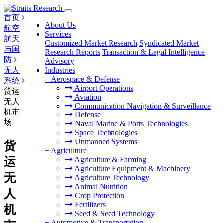
首页
About Us
航空
Services
航天
Customized Market Research
Syndicated Market
与国
Research Reports
Transaction & Legal Intelligence
防
Advisory
无人
Industries
+
Aerospace & Defense
系统
Airport Operations
货运
Aviation
无人
Communication Navigation & Surveillance
机市
Defense
场
Naval Marine & Ports Technologies
Space Technologies
Unmanned Systems
货
+
Agriculture
运
Agriculture & Farming
Agriculture Equipment & Machinery
无
Agriculture Technology
Animal Nutrition
人
Crop Protection
Fertilizers
机
Seed & Seed Technology
+
Automotive & Transportation