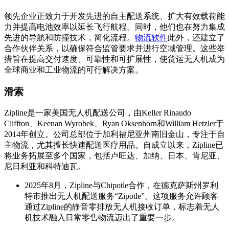
领先企业正致力于开发先进的自主配送系统、扩大有效载荷能
力并提高电池效率以延长飞行航程。同时，他们也在努力集成
先进的导航和防撞技术，简化流程。
物流软件
此外，还建立了
合作伙伴关系，以确保符合监管要求并进行空域管理。这些举
措旨在提高交付速度、可靠性和可扩展性，使货运无人机成为
全球商业和工业物流的可行解决方案。
滑索
Zipline是一家美国无人机配送公司，由Keller Rinaudo
Cliffton、Keenan Wyrobek、Ryan Oksenhorn和William Hetzler于
2014年创立。公司总部位于加利福尼亚州南旧金山，专注于自
主物流，尤其擅长快速配送医疗用品。自成立以来，Zipline已
将业务拓展至多个国家，包括卢旺达、加纳、日本、肯尼亚、
尼日利亚和科特迪瓦。
2025年8月，Zipline与Chipotle合作，在德克萨斯州罗利
特市推出无人机配送服务“Zipotle”。这项服务允许顾客
通过Zipline的静音零排放无人机接收订单，标志着无人
机技术融入日常零售物流迈出了重要一步。