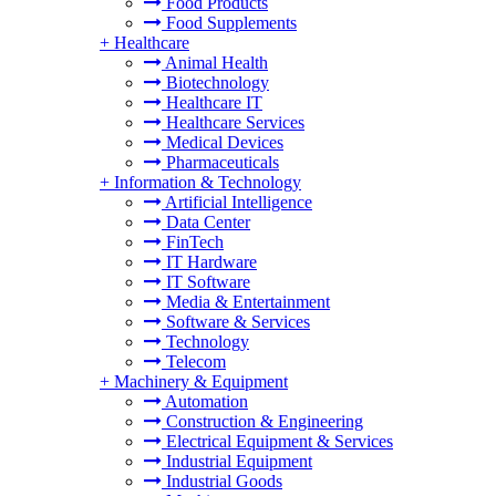
Food Products
Food Supplements
+
Healthcare
Animal Health
Biotechnology
Healthcare IT
Healthcare Services
Medical Devices
Pharmaceuticals
+
Information & Technology
Artificial Intelligence
Data Center
FinTech
IT Hardware
IT Software
Media & Entertainment
Software & Services
Technology
Telecom
+
Machinery & Equipment
Automation
Construction & Engineering
Electrical Equipment & Services
Industrial Equipment
Industrial Goods