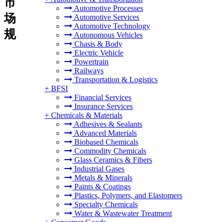
市
Automotive Processes
场
Automotive Services
Automotive Technology
规
Autonomous Vehicles
Chasis & Body
Electric Vehicle
Powertrain
Railways
Transportation & Logistics
+
BFSI
Financial Services
Insurance Services
+
Chemicals & Materials
Adhesives & Sealants
Advanced Materials
Biobased Chemicals
Commodity Chemicals
Glass Ceramics & Fibers
Industrial Gases
Metals & Minerals
Paints & Coatings
Plastics, Polymers, and Elastomers
Specialty Chemicals
Water & Wastewater Treatment