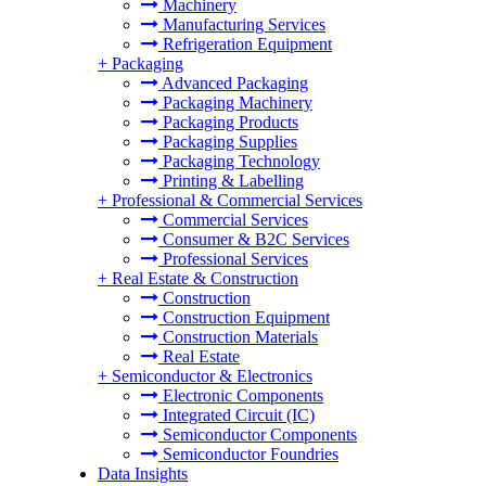
Machinery
Manufacturing Services
Refrigeration Equipment
+
Packaging
Advanced Packaging
Packaging Machinery
Packaging Products
Packaging Supplies
Packaging Technology
Printing & Labelling
+
Professional & Commercial Services
Commercial Services
Consumer & B2C Services
Professional Services
+
Real Estate & Construction
Construction
Construction Equipment
Construction Materials
Real Estate
+
Semiconductor & Electronics
Electronic Components
Integrated Circuit (IC)
Semiconductor Components
Semiconductor Foundries
Data Insights