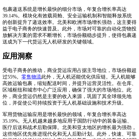
包裹递送系统是增长最快的细分市场，年复合增长率高达
39.14%。模块化有效载荷舱、安全运输机制和智能释放系统
的创新提升了递送效率。北美和欧洲市场增长强劲，这主要得
益于电子商务的快速普及。此外，市场对可靠的自动化货物投
放解决方案的需求不断增长，市场份额稳步提升，使得包裹递
送成为下一代货运无人机研发的关键领域。
应用洞察
受电子商务的推动，商业货运应用占据主导地位，市场份额超
过55%。
零售物流
此外，无人机还能优化供应链。无人机能够
高效运输包裹，缩短配送时间，并提升运营灵活性。在仓库、
区域枢纽和城市中心广泛应用，确保了强大的市场地位。此
外，商业货运仍然是主要的收入来源，巩固了其全球领先地
位，并促使公司持续投资于无人机基础设施和技术升级。
军用货物运输应用是增长最快的领域，年复合增长率高达
35.19%。无人机越来越多地应用于国防行动中的装备运输、
医疗后送和战术后勤保障。北美和亚太地区的增长最为强劲，
这些地区优先推进现代化和无人后勤计划。此外，快速、可靠