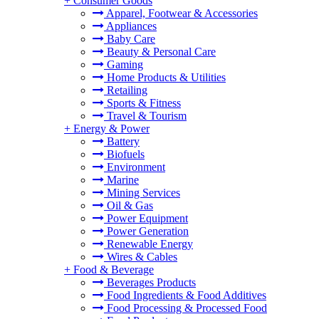
+
Consumer Goods
Apparel, Footwear & Accessories
Appliances
Baby Care
Beauty & Personal Care
Gaming
Home Products & Utilities
Retailing
Sports & Fitness
Travel & Tourism
+
Energy & Power
Battery
Biofuels
Environment
Marine
Mining Services
Oil & Gas
Power Equipment
Power Generation
Renewable Energy
Wires & Cables
+
Food & Beverage
Beverages Products
Food Ingredients & Food Additives
Food Processing & Processed Food