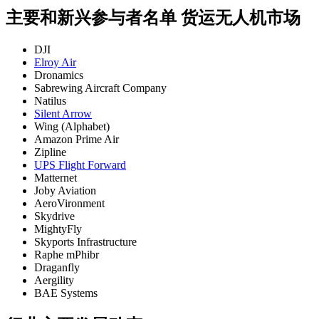
主要和新兴参与者名单 货运无人机市场
DJI
Elroy Air
Dronamics
Sabrewing Aircraft Company
Natilus
Silent Arrow
Wing (Alphabet)
Amazon Prime Air
Zipline
UPS Flight Forward
Matternet
Joby Aviation
AeroVironment
Skydrive
MightyFly
Skyports Infrastructure
Raphe mPhibr
Draganfly
Aergility
BAE Systems