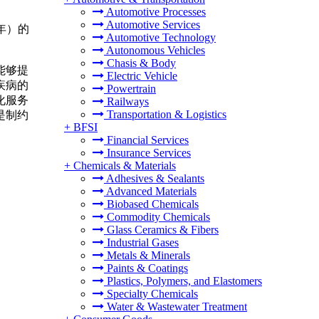
Automotive Processes
Automotive Services
 年）的
Automotive Technology
Autonomous Vehicles
Chasis & Body
能够提
Electric Vehicle
疾病的
Powertrain
化服务
Railways
Transportation & Logistics
是制约
+
BFSI
Financial Services
Insurance Services
+
Chemicals & Materials
Adhesives & Sealants
Advanced Materials
Biobased Chemicals
Commodity Chemicals
Glass Ceramics & Fibers
Industrial Gases
Metals & Minerals
Paints & Coatings
Plastics, Polymers, and Elastomers
Specialty Chemicals
Water & Wastewater Treatment