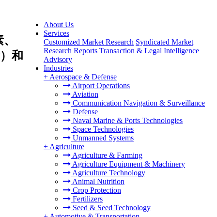
About Us
Services
素、
Customized Market Research
Syndicated Market
Research Reports
Transaction & Legal Intelligence
）和
Advisory
Industries
+
Aerospace & Defense
Airport Operations
Aviation
Communication Navigation & Surveillance
Defense
Naval Marine & Ports Technologies
Space Technologies
Unmanned Systems
+
Agriculture
Agriculture & Farming
Agriculture Equipment & Machinery
Agriculture Technology
Animal Nutrition
Crop Protection
Fertilizers
Seed & Seed Technology
+
Automotive & Transportation