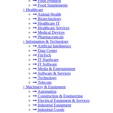
Food Products
Food Supplements
+
Healthcare
Animal Health
Biotechnology
Healthcare IT
Healthcare Services
Medical Devices
Pharmaceuticals
+
Information & Technology
Artificial Intelligence
Data Center
FinTech
IT Hardware
IT Software
Media & Entertainment
Software & Services
Technology
Telecom
+
Machinery & Equipment
Automation
Construction & Engineering
Electrical Equipment & Services
Industrial Equipment
Industrial Goods