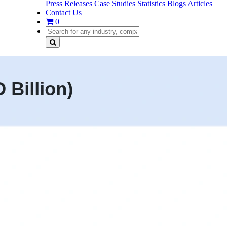
Press Releases
Case Studies
Statistics
Blogs
Articles
Contact Us
0