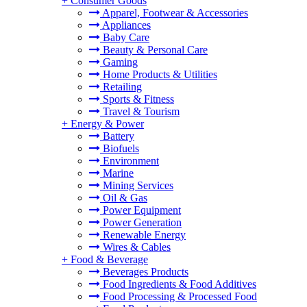
+
Consumer Goods
Apparel, Footwear & Accessories
Appliances
Baby Care
Beauty & Personal Care
Gaming
Home Products & Utilities
Retailing
Sports & Fitness
Travel & Tourism
+
Energy & Power
Battery
Biofuels
Environment
Marine
Mining Services
Oil & Gas
Power Equipment
Power Generation
Renewable Energy
Wires & Cables
+
Food & Beverage
Beverages Products
Food Ingredients & Food Additives
Food Processing & Processed Food