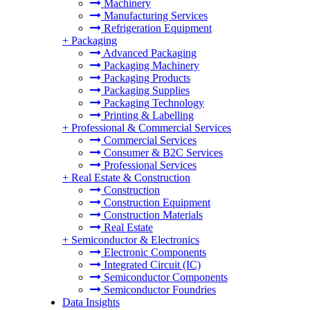
Machinery
Manufacturing Services
Refrigeration Equipment
+
Packaging
Advanced Packaging
Packaging Machinery
Packaging Products
Packaging Supplies
Packaging Technology
Printing & Labelling
+
Professional & Commercial Services
Commercial Services
Consumer & B2C Services
Professional Services
+
Real Estate & Construction
Construction
Construction Equipment
Construction Materials
Real Estate
+
Semiconductor & Electronics
Electronic Components
Integrated Circuit (IC)
Semiconductor Components
Semiconductor Foundries
Data Insights