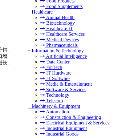
Food Products
Food Supplements
+
Healthcare
Animal Health
Biotechnology
Healthcare IT
Healthcare Services
Medical Devices
Pharmaceuticals
分销。
+
Information & Technology
口增
Artificial Intelligence
Data Center
增长。
FinTech
IT Hardware
IT Software
Media & Entertainment
Software & Services
Technology
Telecom
+
Machinery & Equipment
Automation
Construction & Engineering
Electrical Equipment & Services
Industrial Equipment
Industrial Goods