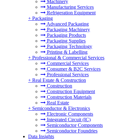
Machinery
Manufacturing Services
Refrigeration Equipment
+
Packaging
Advanced Packaging
Packaging Machinery
Packaging Products
Packaging Supplies
Packaging Technology
Printing & Labelling
+
Professional & Commercial Services
Commercial Services
Consumer & B2C Services
Professional Services
+
Real Estate & Construction
Construction
Construction Equipment
Construction Materials
Real Estate
+
Semiconductor & Electronics
Electronic Components
Integrated Circuit (IC)
Semiconductor Components
Semiconductor Foundries
Data Insights