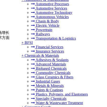
Automotive Processes
Automotive Services
Automotive Technology
Autonomous Vehicles
Chasis & Body
Electric Vehicle
Powertrain
场增长
Railways
术方面
Transportation & Logistics
+
BFSI
Financial Services
Insurance Services
+
Chemicals & Materials
Adhesives & Sealants
Advanced Materials
Biobased Chemicals
Commodity Chemicals
Glass Ceramics & Fibers
Industrial Gases
Metals & Minerals
Paints & Coatings
Plastics, Polymers, and Elastomers
Specialty Chemicals
Water & Wastewater Treatment