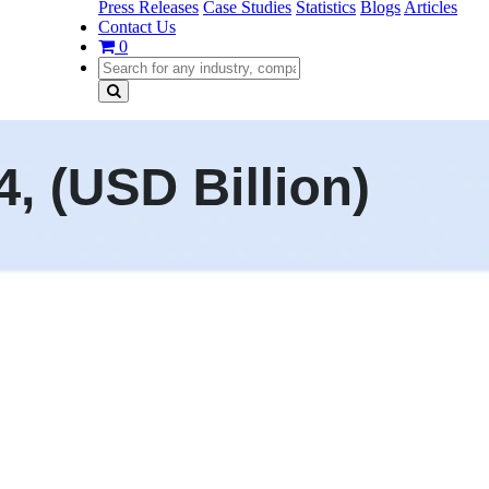
Press Releases
Case Studies
Statistics
Blogs
Articles
Contact Us
0