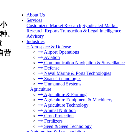
About Us
Services
小
Customized Market Research
Syndicated Market
Research Reports
Transaction & Legal Intelligence
种、
Advisory
Industries
道
+
Aerospace & Defense
自营
Airport Operations
Aviation
Communication Navigation & Surveillance
Defense
Naval Marine & Ports Technologies
Space Technologies
Unmanned Systems
+
Agriculture
Agriculture & Farming
Agriculture Equipment & Machinery
Agriculture Technology
Animal Nutrition
Crop Protection
Fertilizers
Seed & Seed Technology
+
Automotive & Transportation