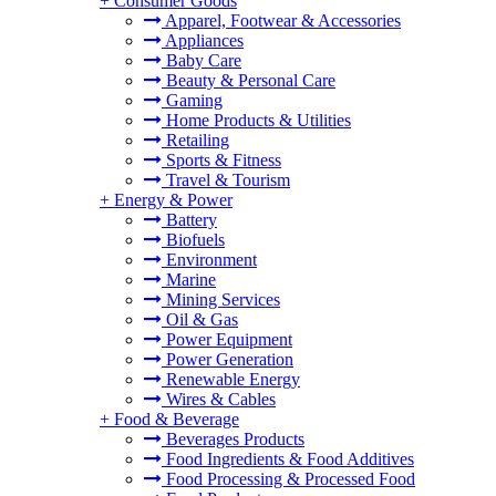
+
Consumer Goods
Apparel, Footwear & Accessories
Appliances
Baby Care
Beauty & Personal Care
Gaming
Home Products & Utilities
Retailing
Sports & Fitness
Travel & Tourism
+
Energy & Power
Battery
Biofuels
Environment
Marine
Mining Services
Oil & Gas
Power Equipment
Power Generation
Renewable Energy
Wires & Cables
+
Food & Beverage
Beverages Products
Food Ingredients & Food Additives
Food Processing & Processed Food