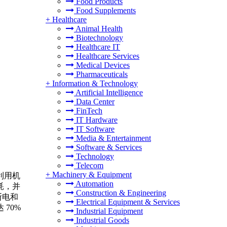
Food Products
Food Supplements
+
Healthcare
Animal Health
Biotechnology
Healthcare IT
Healthcare Services
Medical Devices
Pharmaceuticals
+
Information & Technology
Artificial Intelligence
Data Center
FinTech
IT Hardware
IT Software
Media & Entertainment
Software & Services
Technology
Telecom
+
Machinery & Equipment
利用机
Automation
耗，并
Construction & Engineering
断电和
Electrical Equipment & Services
70%
Industrial Equipment
Industrial Goods