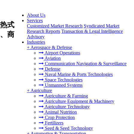
About Us
Services
热式
Customized Market Research
Syndicated Market
Research Reports
Transaction & Legal Intelligence
、商
Advisory
Industries
+
Aerospace & Defense
Airport Operations
Aviation
Communication Navigation & Surveillance
Defense
Naval Marine & Ports Technologies
Space Technologies
Unmanned Systems
+
Agriculture
Agriculture & Farming
Agriculture Equipment & Machinery
Agriculture Technology
Animal Nutrition
Crop Protection
Fertilizers
Seed & Seed Technology
+
Automotive & Transportation