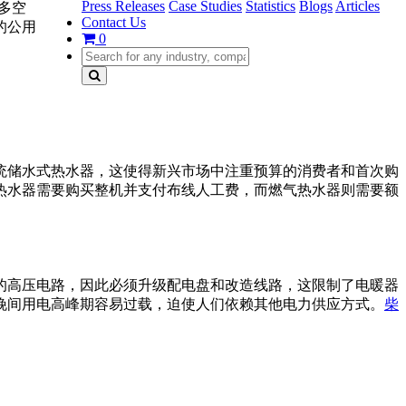
Press Releases
Case Studies
Statistics
Blogs
Articles
多空
Contact Us
的公用
0
统储水式热水器，这使得新兴市场中注重预算的消费者和首次购
热水器需要购买整机并支付布线人工费，而燃气热水器则需要额
的高压电路，因此必须升级配电盘和改造线路，这限制了电暖器
晚间用电高峰期容易过载，迫使人们依赖其他电力供应方式。
柴