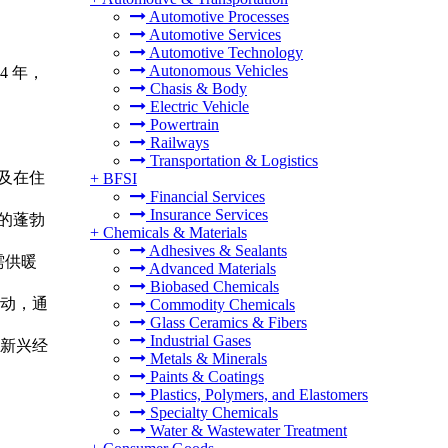
Automotive Processes
Automotive Services
Automotive Technology
Autonomous Vehicles
4 年，
Chasis & Body
Electric Vehicle
Powertrain
Railways
Transportation & Logistics
及在住
+
BFSI
Financial Services
Insurance Services
设的蓬勃
+
Chemicals & Materials
Adhesives & Sealants
需供暖
Advanced Materials
Biobased Chemicals
动，通
Commodity Chemicals
Glass Ceramics & Fibers
Industrial Gases
新兴经
Metals & Minerals
Paints & Coatings
Plastics, Polymers, and Elastomers
Specialty Chemicals
Water & Wastewater Treatment