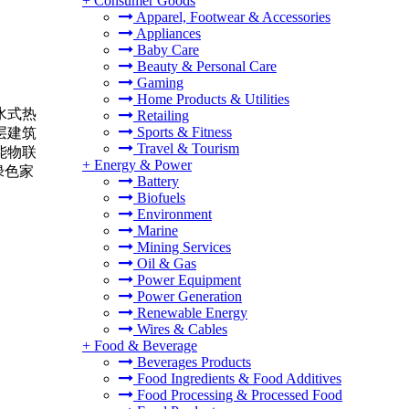
+
Consumer Goods
Apparel, Footwear & Accessories
Appliances
Baby Care
Beauty & Personal Care
Gaming
Home Products & Utilities
水式热
Retailing
Sports & Fitness
层建筑
Travel & Tourism
能物联
+
Energy & Power
绿色家
Battery
Biofuels
Environment
Marine
Mining Services
Oil & Gas
Power Equipment
Power Generation
Renewable Energy
Wires & Cables
+
Food & Beverage
Beverages Products
Food Ingredients & Food Additives
Food Processing & Processed Food