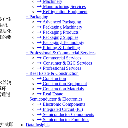
Machinery
Manufacturing Services
Refrigeration Equipment
+
Packaging
多户住
Advanced Packaging
性能。
Packaging Machinery
模块化
Packaging Products
证的要
Packaging Supplies
Packaging Technology
Printing & Labelling
+
Professional & Commercial Services
Commercial Services
Consumer & B2C Services
Professional Services
+
Real Estate & Construction
Construction
水器消
Construction Equipment
重环
Construction Materials
Real Estate
器通过
+
Semiconductor & Electronics
Electronic Components
Integrated Circuit (IC)
Semiconductor Components
Semiconductor Foundries
壁挂式即
Data Insights