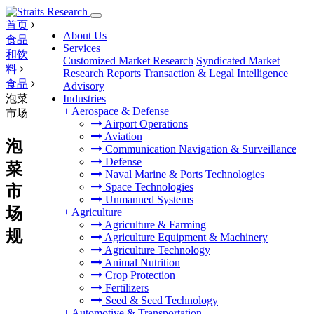
首页
About Us
食品
Services
和饮
Customized Market Research
Syndicated Market
料
Research Reports
Transaction & Legal Intelligence
食品
Advisory
泡菜
Industries
+
Aerospace & Defense
市场
Airport Operations
Aviation
泡
Communication Navigation & Surveillance
Defense
菜
Naval Marine & Ports Technologies
Space Technologies
市
Unmanned Systems
场
+
Agriculture
Agriculture & Farming
规
Agriculture Equipment & Machinery
Agriculture Technology
Animal Nutrition
Crop Protection
Fertilizers
Seed & Seed Technology
+
Automotive & Transportation