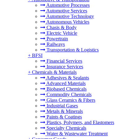
Automotive Processes
Automotive Services
Automotive Technology
Autonomous Vehicles
Chasis & Body
Electric Vehicle
Powertrain
Railways
Transportation & Logistics
+
BFSI
Financial Services
Insurance Services
+
Chemicals & Materials
Adhesives & Sealants
Advanced Materials
Biobased Chemicals
Commodity Chemicals
Glass Ceramics & Fibers
Industrial Gases
Metals & Minerals
Paints & Coatings
Plastics, Polymers, and Elastomers
Specialty Chemicals
Water & Wastewater Treatment