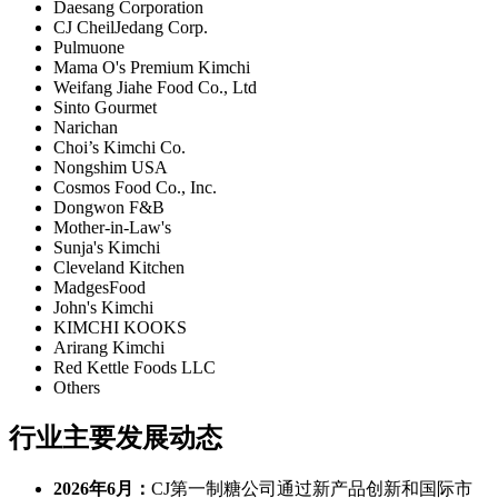
Daesang Corporation
CJ CheilJedang Corp.
Pulmuone
Mama O's Premium Kimchi
Weifang Jiahe Food Co., Ltd
Sinto Gourmet
Narichan
Choi’s Kimchi Co.
Nongshim USA
Cosmos Food Co., Inc.
Dongwon F&B
Mother-in-Law's
Sunja's Kimchi
Cleveland Kitchen
MadgesFood
John's Kimchi
KIMCHI KOOKS
Arirang Kimchi
Red Kettle Foods LLC
Others
行业主要发展动态
2026年6月：
CJ第一制糖公司通过新产品创新和国际市