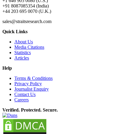
+1 646 905 0080 (U.S.)
+91 8087085354 (India)
+44 203 695 0070 (U.K.)
sales@straitsresearch.com
Quick Links
About Us
Media Citations
Statistics
Articles
Help
Terms & Conditions
Privacy Policy
Journalist Enquiry
Contact Us
Careers
Verified. Protected. Secure.