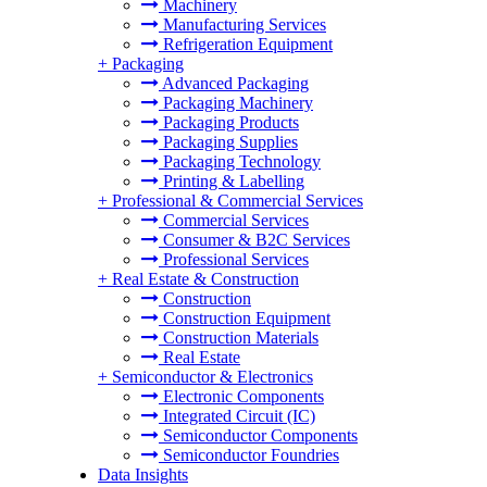
Machinery
Manufacturing Services
Refrigeration Equipment
+
Packaging
Advanced Packaging
Packaging Machinery
Packaging Products
Packaging Supplies
Packaging Technology
Printing & Labelling
+
Professional & Commercial Services
Commercial Services
Consumer & B2C Services
Professional Services
+
Real Estate & Construction
Construction
Construction Equipment
Construction Materials
Real Estate
+
Semiconductor & Electronics
Electronic Components
Integrated Circuit (IC)
Semiconductor Components
Semiconductor Foundries
Data Insights