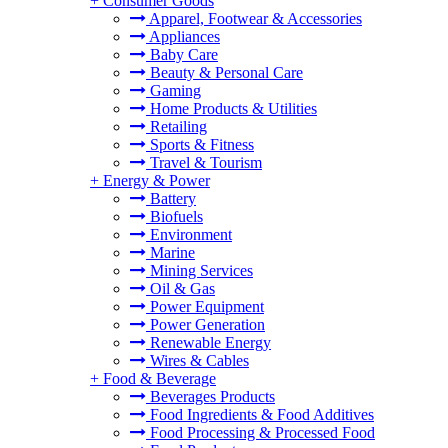
+
Consumer Goods
Apparel, Footwear & Accessories
Appliances
Baby Care
Beauty & Personal Care
Gaming
Home Products & Utilities
Retailing
Sports & Fitness
Travel & Tourism
+
Energy & Power
Battery
Biofuels
Environment
Marine
Mining Services
Oil & Gas
Power Equipment
Power Generation
Renewable Energy
Wires & Cables
+
Food & Beverage
Beverages Products
Food Ingredients & Food Additives
Food Processing & Processed Food