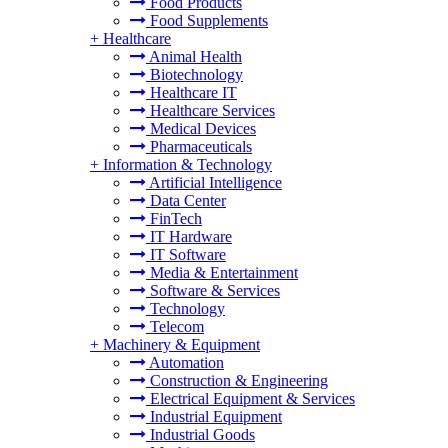
Food Products
Food Supplements
+
Healthcare
Animal Health
Biotechnology
Healthcare IT
Healthcare Services
Medical Devices
Pharmaceuticals
+
Information & Technology
Artificial Intelligence
Data Center
FinTech
IT Hardware
IT Software
Media & Entertainment
Software & Services
Technology
Telecom
+
Machinery & Equipment
Automation
Construction & Engineering
Electrical Equipment & Services
Industrial Equipment
Industrial Goods