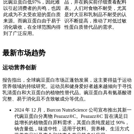
比豌豆蛋白低97%，因此难
品，并在购买前仔细查看配料
以引起消费者的共鸣，也因
表。人们对食物不耐受，尤其
此成为不太受欢迎的蛋白质
是对大豆和乳制品不耐受的认
来源。而豌豆蛋白由于易于
识不断提高，推动了对低过敏
消化吸收，在全球范围内得
性蛋白质替代品的需求。
到了广泛应用。
最新市场趋势
运动营养创新
报告指出，全球豌豆蛋白市场正蓬勃发展，这主要得益于运动
营养领域的持续研究。运动员和健身爱好者越来越倾向于寻找
乳清蛋白和大豆蛋白的植物性替代品。豌豆蛋白具有氨基酸谱
完整、易于消化且不含致敏成分等优点。
2024 年 12 月，Burcon NutraScience 公司宣布推出其新一
代豌豆蛋白分离物 Peazazz®C。Peazazz®C 旨在满足日
益增长的植物蛋白原料需求，其蛋白质纯度超过 90%，
钠含量低，味道中性，适用于饮料、营养棒、生活方式