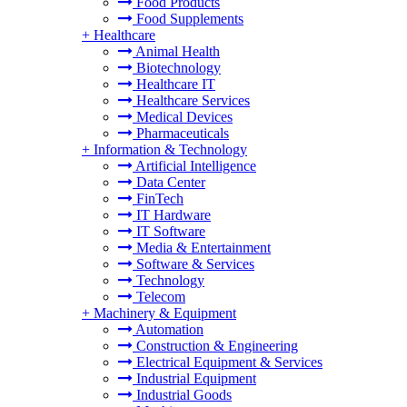
Food Products
Food Supplements
+
Healthcare
Animal Health
Biotechnology
Healthcare IT
Healthcare Services
Medical Devices
Pharmaceuticals
+
Information & Technology
Artificial Intelligence
Data Center
FinTech
IT Hardware
IT Software
Media & Entertainment
Software & Services
Technology
Telecom
+
Machinery & Equipment
Automation
Construction & Engineering
Electrical Equipment & Services
Industrial Equipment
Industrial Goods