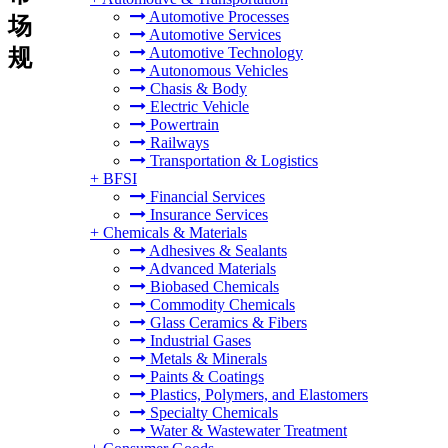
Automotive Processes
场
Automotive Services
Automotive Technology
规
Autonomous Vehicles
Chasis & Body
Electric Vehicle
Powertrain
Railways
Transportation & Logistics
+
BFSI
Financial Services
Insurance Services
+
Chemicals & Materials
Adhesives & Sealants
Advanced Materials
Biobased Chemicals
Commodity Chemicals
Glass Ceramics & Fibers
Industrial Gases
Metals & Minerals
Paints & Coatings
Plastics, Polymers, and Elastomers
Specialty Chemicals
Water & Wastewater Treatment