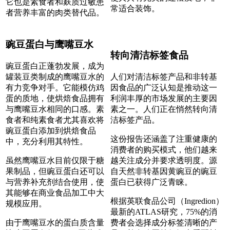
它也是素食者和麸质过敏患
常适合装饰。
者营养丰富的肉类替代品。
豌豆蛋白与鹰嘴豆水
转向清洁标签食品
豌豆蛋白正蓬勃发展，成为
罐装豆类制成的鹰嘴豆水的
人们对清洁标签产品和非转基
有力竞争对手。它能模仿鸡
因食品的广泛认知是推动这一
蛋的质地，使烘焙食品拥有
利润丰厚的市场发展的主要因
与鹰嘴豆水相同的口感。素
素之一。人们正在悄然转向清
食者和纯素食者尤其喜欢将
洁标签产品。
豌豆蛋白添加到烘焙食品
这份报告还涵盖了注重健康的
中，充分利用其特性。
消费者的购买模式，他们越来
虽然鹰嘴豆水目前仅限于糖
越关注成分并要求透明度。源
果制品，但豌豆蛋白还可以
自天然非转基因黄豌豆的豌豆
与营养补充剂结合使用，使
蛋白已获得广泛青睐。
其能够在商业食品加工中大
根据英联食品公司（Ingredion）
规模应用。
最新的ATLAS研究，75%的消
由于鹰嘴豆水的蛋白质含量
费者会选择成分标签清晰的产