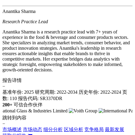
Anantika Sharma
Research Practice Lead
Anantika Sharma is a research practice lead with 7+ years of
experience in the food & beverage and consumer products sectors.
She specializes in analyzing market trends, consumer behavior, and
product innovation strategies. Anantika's leadership in research
ensures actionable insights that enable brands to thrive in
competitive markets. Her expertise bridges data analytics with
strategic foresight, empowering stakeholders to make informed,
growth-oriented decisions.
报告详情
−
基准年份: 2025
研究周期: 2022-2034
历史年份: 2022-2024
页
数: 110
报告代码: SR3370DR
200+
可信合作伙伴
跳转到内容
−
市场概述
市场动态
细分分析
区域分析
竞争格局
最新发展