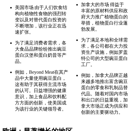
加拿大的市场
得益于
美国市场
由于人们饮食结
丰富的原材料供应和政
构向植物性食物的强烈转
府大力推广植物蛋白的
变以及对替代蛋白投资的
举措，植物蛋白行业蓬
不断增加，该行业正在迅
勃发展。
速扩张。
为了满足本地和全球需
为了满足消费者需求，各
求，各公司都在大力投
大食品品牌纷纷推出豌豆
资生产设施，例如罗盖
蛋白汉堡和蛋白奶昔等产
特公司的大型豌豆蛋白
品。
工厂。
例如，Beyond Meat在其产
例如，加拿大品牌正越
品中大量使用豌豆蛋白，
来越多地推出富含豌豆
这有助于其获得主流市场
蛋白的零食和乳制品替
的认可。日益增强的健康
代品。随着对国内市场
意识，加上食品和饮料配
和出口的日益重视，加
方方面的创新，使美国成
拿大市场正成为供应和
为该行业的关键领导者。
创新的主要驱动力。