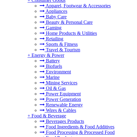
+
Consumer Goods
Apparel, Footwear & Accessories
Appliances
Baby Care
Beauty & Personal Care
Gaming
Home Products & Utilities
Retailing
Sports & Fitness
Travel & Tourism
+
Energy & Power
Battery
Biofuels
Environment
Marine
Mining Services
Oil & Gas
Power Equipment
Power Generation
Renewable Energy
Wires & Cables
+
Food & Beverage
Beverages Products
Food Ingredients & Food Additives
Food Processing & Processed Food