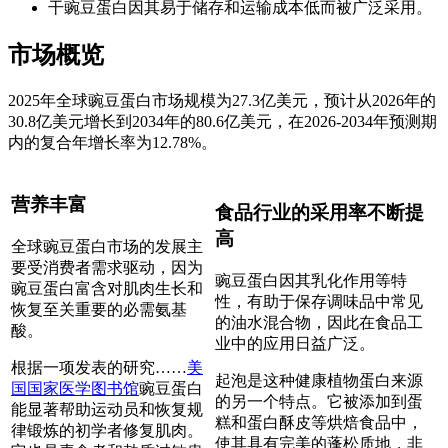
干豌豆蛋白因其易于储存和运输成本低而被广泛采用。
市场概览
2025年全球豌豆蛋白市场规模为27.3亿美元，预计从2026年的
30.8亿美元增长到2034年的80.6亿美元，在2026-2034年预测期
内的复合年增长率为12.78%。
营养丰富
食品行业的采用率不断提
高
全球豌豆蛋白市场的发展主
要受消费者需求驱动，因为
豌豆蛋白因其乳化作用等特
豌豆蛋白富含对肌肉生长和
性，有助于保存调味品中常见
恢复至关重要的必需氨基
的油水混合物，因此在食品工
酸。
业中的应用日益广泛。
根据一项发表的研究……
美
起泡是这种健康植物蛋白来源
国国家医学图书馆
豌豆蛋白
的另一个特点。它被添加到蛋
能显著帮助运动员和恢复规
糕和蛋白酥皮等烘焙食品中，
律锻炼的初学者修复肌肉。
使其具有完美的蓬松质地，非