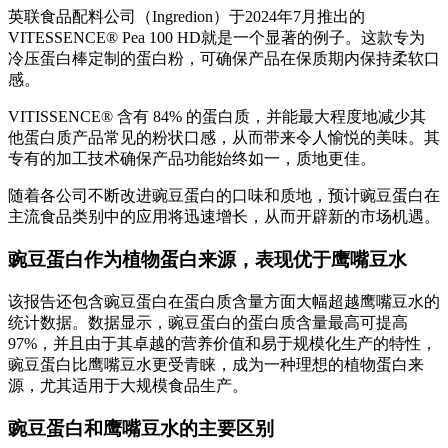
英联食品配料公司（Ingredion）于2024年7月推出的
VITESSENCE® Pea 100 HD就是一个显著的例子。这款专为
冷压蛋白棒定制的蛋白粉，可确保产品在保质期内保持柔软口
感。
VITISSENCE® 含有 84% 的蛋白质，并能最大程度地减少其
他蛋白质产品常见的粉状口感，从而带来令人愉悦的美味。其
专有的加工技术确保产品功能始终如一，质地更佳。
随着各公司不断改进豌豆蛋白的口味和质地，预计豌豆蛋白在
主流食品类别中的应用将迅速增长，从而开辟新的市场机遇。
豌豆蛋白作为植物蛋白来源，表现优于鹰嘴豆水
该报告还包含豌豆蛋白在蛋白质含量方面大幅超越鹰嘴豆水的
统计数据。数据显示，豌豆蛋白的蛋白质含量最高可提高
97%，并且由于其卓越的营养价值和易于规模化生产的特性，
豌豆蛋白比鹰嘴豆水更受青睐，成为一种理想的植物蛋白来
源，尤其适用于大规模食品生产。
豌豆蛋白和鹰嘴豆水的主要区别