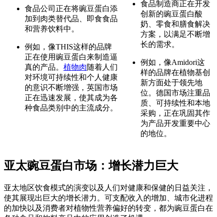
食品制造商正在开发
食品公司正在将豌豆蛋白添
创新的豌豆蛋白酸
加到肉类替代品、即食食品
奶、零食和膳食解决
和营养饮料中。
方案，以满足不断增
长的需求。
例如，像THIS这样的品牌
正在使用豌豆蛋白来制造逼
例如，像Amidori这
真的产品。
植物肉
随着人们
样的品牌在植物基创
对环境可持续性和个人健康
新方面处于领先地
的意识不断增强，英国市场
位。德国市场注重品
正在迅速发展，使其成为各
质、可持续性和本地
种食品类别中的主流成分。
采购，正在巩固其作
为产品开发重要中心
的地位。
亚太豌豆蛋白市场：增长潜力巨大
亚太地区饮食模式的演变以及人们对健康和保健的日益关注，
使其展现出巨大的增长潜力。可支配收入的增加、城市化进程
的加快以及消费者对植物性营养偏好的转变，都为豌豆蛋白在