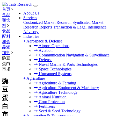
首页
About Us
食品
Services
和饮
Customized Market Research
Syndicated Market
料
Research Reports
Transaction & Legal Intelligence
食品
Advisory
配料
Industries
+
Aerospace & Defense
和食
Airport Operations
品添
Aviation
加剂
Communication Navigation & Surveillance
豌豆
Defense
蛋白
Naval Marine & Ports Technologies
市场
Space Technologies
Unmanned Systems
+
Agriculture
豌
Agriculture & Farming
Agriculture Equipment & Machinery
豆
Agriculture Technology
蛋
Animal Nutrition
Crop Protection
白
Fertilizers
Seed & Seed Technology
市
+
Automotive & Transportation