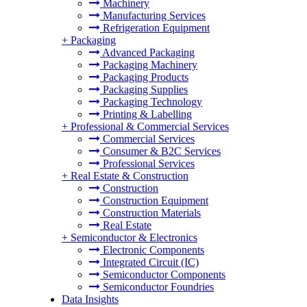
Machinery
Manufacturing Services
Refrigeration Equipment
+
Packaging
Advanced Packaging
Packaging Machinery
Packaging Products
Packaging Supplies
Packaging Technology
Printing & Labelling
+
Professional & Commercial Services
Commercial Services
Consumer & B2C Services
Professional Services
+
Real Estate & Construction
Construction
Construction Equipment
Construction Materials
Real Estate
+
Semiconductor & Electronics
Electronic Components
Integrated Circuit (IC)
Semiconductor Components
Semiconductor Foundries
Data Insights