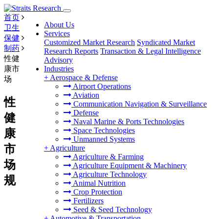
首页
About Us
卫生
Services
保健
Customized Market Research
Syndicated Market
制药
Research Reports
Transaction & Legal Intelligence
性健
Advisory
康市
Industries
+
Aerospace & Defense
场
Airport Operations
Aviation
性
Communication Navigation & Surveillance
Defense
健
Naval Marine & Ports Technologies
Space Technologies
康
Unmanned Systems
市
+
Agriculture
Agriculture & Farming
场
Agriculture Equipment & Machinery
Agriculture Technology
规
Animal Nutrition
Crop Protection
Fertilizers
Seed & Seed Technology
+
Automotive & Transportation