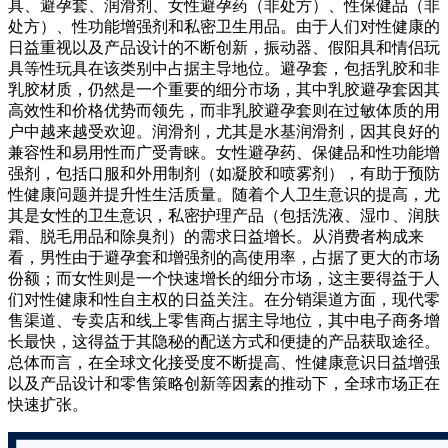
具、避孕套、润滑剂、女性避孕药（非处方）、性保健品（非
处方）、性功能增强剂和私密卫生用品。由于人们对性健康的
日益重视以及产品设计的不断创新，振动器、假阳具和情侣玩
具等性玩具在该类别中占据主导地位。避孕套，包括乳胶和非
乳胶材质，仍然是一个重要的细分市场，其中乳胶避孕套因其
高效性和价格优势而领先，而非乳胶避孕套则在过敏体质的用
户中越来越受欢迎。润滑剂，尤其是水基润滑剂，因其良好的
兼容性和易用性而广受青睐。女性避孕药、保健品和性功能增
强剂，包括口服和外用制剂（如凝胶和喷雾剂），有助于预防
性健康问题并提升性生活质量。随着个人卫生意识的提高，尤
其是女性的卫生意识，私密护理产品（包括洗液、湿巾、润肤
霜、脱毛用品和除臭剂）的需求日益增长。从消费者构成来
看，男性由于避孕套和增强剂的高使用率，占据了更大的市场
份额；而女性则是一个快速增长的细分市场，这主要得益于人
们对性健康和性自主权的日益关注。在分销渠道方面，现代零
售渠道、专卖店和线上零售商占据主导地位，其中电子商务增
长最快，这得益于其隐秘的配送方式和便捷的产品获取途径。
总体而言，在全球文化接受度不断提高、性健康意识日益增强
以及产品设计和零售策略创新等因素的推动下，全球市场正在
快速扩张。