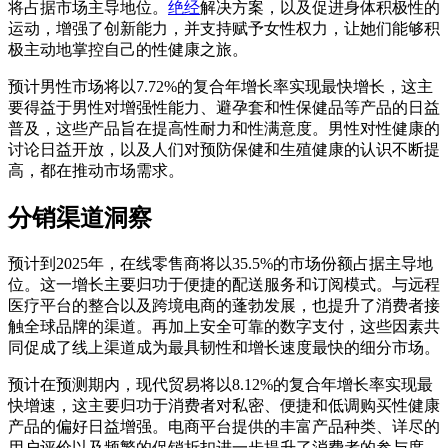
将占据市场主导地位。
绝经
解决方案，以及促进身体积极性的
运动，增强了创新能力，并支持赋予女性权力，让她们能够积
极主动地掌控自己的性健康之旅。
预计男性市场将以7.72%的复合年增长率实现最快增长，这主
要得益于男性对增强性能力、避孕套和性保健品等产品的日益
普及，这些产品旨在提高性耐力和性满意度。男性对性健康的
讨论日益开放，以及人们对预防保健和生殖健康的认识不断提
高，都在推动市场需求。
分销渠道洞察
预计到2025年，在线零售商将以35.5%的市场份额占据主导地
位。这一增长主要归功于便捷的配送服务和订阅模式。与远程
医疗平台的整合以及跨境电商的蓬勃发展，也提升了消费者接
触全球品牌的渠道。再加上安全可靠的数字支付，这些因素共
同促成了线上渠道成为最具韧性和增长速度最快的细分市场。
预计在预测期内，现代贸易将以8.12%的复合年增长率实现最
快增速，这主要归功于消费者对私密、便捷和低调购买性健康
产品的偏好日益增强。电商平台提供的丰富产品种类、详尽的
用户评价以及频繁的促销折扣进一步提升了消费者的参与度。