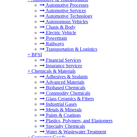
Automotive Processes
Automotive Services
Automotive Technology
Autonomous Vehicles
Chasis & Body
Electric Vehicle
Powertrain
Railways
Transportation & Logistics
+
BFSI
Financial Services
Insurance Services
+
Chemicals & Materials
Adhesives & Sealants
Advanced Materials
Biobased Chemicals
Commodity Chemicals
Glass Ceramics & Fibers
Industrial Gases
Metals & Minerals
Paints & Coatings
Plastics, Polymers, and Elastomers
Specialty Chemicals
Water & Wastewater Treatment