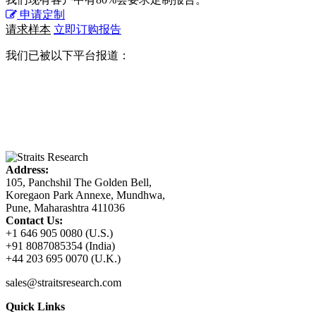
申请定制
请求样本
立即订购报告
我们已被以下平台报道：
Address:
105, Panchshil The Golden Bell,
Koregaon Park Annexe, Mundhwa,
Pune, Maharashtra 411036
Contact Us:
+1 646 905 0080 (U.S.)
+91 8087085354 (India)
+44 203 695 0070 (U.K.)
sales@straitsresearch.com
Quick Links