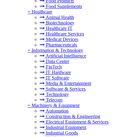
Food Products
Food Supplements
+
Healthcare
Animal Health
Biotechnology
Healthcare IT
Healthcare Services
Medical Devices
Pharmaceuticals
+
Information & Technology
Artificial Intelligence
Data Center
FinTech
IT Hardware
IT Software
Media & Entertainment
Software & Services
Technology
Telecom
+
Machinery & Equipment
Automation
Construction & Engineering
Electrical Equipment & Services
Industrial Equipment
Industrial Goods