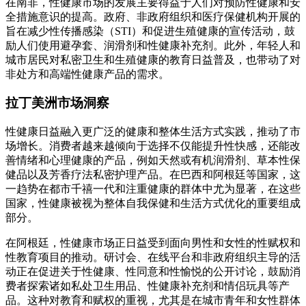
在南非，性健康市场的发展主要得益于人们对预防性健康和安
全措施意识的提高。政府、非政府组织和医疗保健机构开展的
旨在减少性传播感染（STI）和促进生殖健康的宣传活动，鼓
励人们使用避孕套、润滑剂和性健康补充剂。此外，年轻人和
城市居民对私密卫生和生殖健康的教育日益普及，也带动了对
非处方和高端性健康产品的需求。
拉丁美洲市场洞察
性健康日益融入更广泛的健康和整体生活方式实践，推动了市
场增长。消费者越来越倾向于选择不仅能提升性快感，还能改
善情绪和心理健康的产品，例如天然或有机润滑剂、草本性保
健品以及芳香疗法私密护理产品。在巴西和阿根廷等国家，这
一趋势在都市千禧一代和注重健康的群体中尤为显著，在这些
国家，性健康被视为整体自我保健和生活方式优化的重要组成
部分。
在阿根廷，性健康市场正日益受到面向男性和女性的性赋权和
性教育项目的推动。研讨会、在线平台和非政府组织主导的活
动正在促进关于性健康、性同意和性愉悦的公开讨论，鼓励消
费者探索诸如私处卫生用品、性健康补充剂和情侣玩具等产
品。这种对教育和赋权的重视，尤其是在城市青年和女性群体