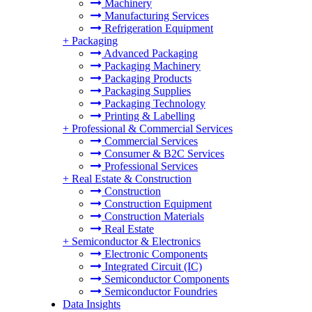
Machinery
Manufacturing Services
Refrigeration Equipment
+
Packaging
Advanced Packaging
Packaging Machinery
Packaging Products
Packaging Supplies
Packaging Technology
Printing & Labelling
+
Professional & Commercial Services
Commercial Services
Consumer & B2C Services
Professional Services
+
Real Estate & Construction
Construction
Construction Equipment
Construction Materials
Real Estate
+
Semiconductor & Electronics
Electronic Components
Integrated Circuit (IC)
Semiconductor Components
Semiconductor Foundries
Data Insights