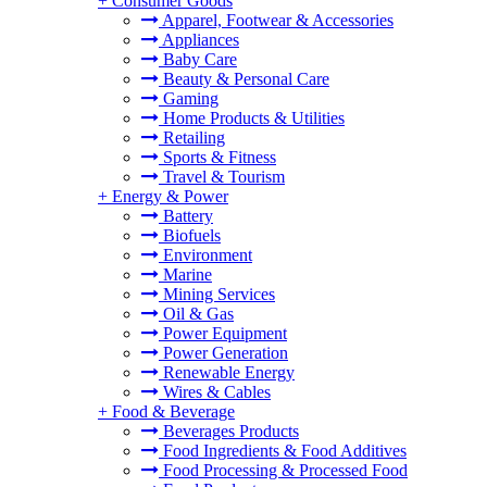
+
Consumer Goods
Apparel, Footwear & Accessories
Appliances
Baby Care
Beauty & Personal Care
Gaming
Home Products & Utilities
Retailing
Sports & Fitness
Travel & Tourism
+
Energy & Power
Battery
Biofuels
Environment
Marine
Mining Services
Oil & Gas
Power Equipment
Power Generation
Renewable Energy
Wires & Cables
+
Food & Beverage
Beverages Products
Food Ingredients & Food Additives
Food Processing & Processed Food