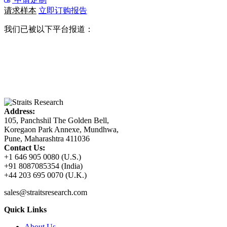
请求样本
立即订购报告
我们已被以下平台报道：
Address:
105, Panchshil The Golden Bell,
Koregaon Park Annexe, Mundhwa,
Pune, Maharashtra 411036
Contact Us:
+1 646 905 0080 (U.S.)
+91 8087085354 (India)
+44 203 695 0070 (U.K.)
sales@straitsresearch.com
Quick Links
About Us