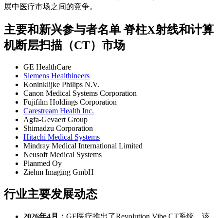
展中医疗市场之间的竞争。
主要和新兴参与者名单 脊柱X射线和计算
机断层扫描（CT）市场
GE HealthCare
Siemens Healthineers
Koninklijke Philips N.V.
Canon Medical Systems Corporation
Fujifilm Holdings Corporation
Carestream Health Inc.
Agfa-Gevaert Group
Shimadzu Corporation
Hitachi Medical Systems
Mindray Medical International Limited
Neusoft Medical Systems
Planmed Oy
Ziehm Imaging GmbH
行业主要发展动态
2026年4月：
GE医疗推出了Revolution Vibe CT系统，该