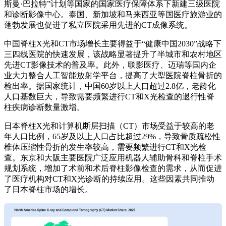
斯曼·巴拉特”计划等国家的国家医疗保障体系下新建三级医院
和诊断影像中心。泰国、新加坡和马来西亚等国医疗旅游业的
蓬勃发展也促进了私立医院采用先进的CT成像系统。
中国脊柱X光和CT市场增长主要得益于“健康中国2030”战略下
三四线医院的快速发展，该战略显著提升了半城市和农村地区
先进CT影像技术的普及率。此外，联影医疗、迈瑞等国内企
业大力整合人工智能放射学平台，提高了大型医院脊柱骨折的
检出率。据国家统计，中国60岁以上人口超过2.8亿，老龄化
人口基数巨大，导致需要频繁进行CT和X光检查的退行性脊
柱疾病诊断数量激增。
日本脊柱X光和计算机断层扫描（CT）市场受益于较高的老
年人口比例，65岁及以上人口占比超过29%，导致骨质疏松性
椎体压缩性骨折的发生率较高，需要频繁进行CT和X光检
查。东京和大阪主要医院广泛应用机器人辅助骨科和脊柱手术
规划系统，增加了术前和术后脊柱影像检查的需求，从而促进
了医疗机构对CT和X光诊断的持续应用。这些因素共同推动
了日本脊柱市场的增长。