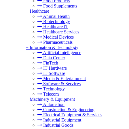
Food Products
Food Supplements
+
Healthcare
Animal Health
Biotechnology
Healthcare IT
Healthcare Services
Medical Devices
Pharmaceuticals
+
Information & Technology
Artificial Intelligence
Data Center
FinTech
IT Hardware
IT Software
Media & Entertainment
Software & Services
Technology
Telecom
+
Machinery & Equipment
Automation
Construction & Engineering
Electrical Equipment & Services
Industrial Equipment
Industrial Goods