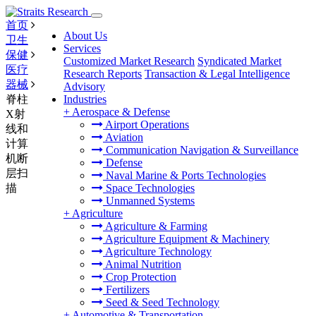
首页
About Us
卫生
Services
保健
Customized Market Research
Syndicated Market
医疗
Research Reports
Transaction & Legal Intelligence
器械
Advisory
脊柱
Industries
+
Aerospace & Defense
X射
Airport Operations
线和
Aviation
计算
Communication Navigation & Surveillance
机断
Defense
层扫
Naval Marine & Ports Technologies
描
Space Technologies
Unmanned Systems
+
Agriculture
Agriculture & Farming
Agriculture Equipment & Machinery
Agriculture Technology
Animal Nutrition
Crop Protection
Fertilizers
Seed & Seed Technology
+
Automotive & Transportation