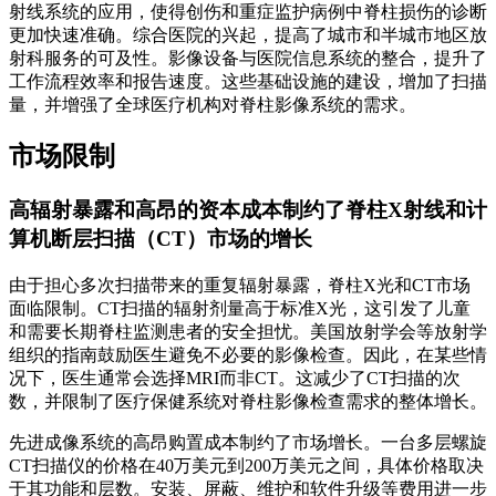
射线系统的应用，使得创伤和重症监护病例中脊柱损伤的诊断
更加快速准确。综合医院的兴起，提高了城市和半城市地区放
射科服务的可及性。影像设备与医院信息系统的整合，提升了
工作流程效率和报告速度。这些基础设施的建设，增加了扫描
量，并增强了全球医疗机构对脊柱影像系统的需求。
市场限制
高辐射暴露和高昂的资本成本制约了脊柱X射线和计
算机断层扫描（CT）市场的增长
由于担心多次扫描带来的重复辐射暴露，脊柱X光和CT市场
面临限制。CT扫描的辐射剂量高于标准X光，这引发了儿童
和需要长期脊柱监测患者的安全担忧。美国放射学会等放射学
组织的指南鼓励医生避免不必要的影像检查。因此，在某些情
况下，医生通常会选择MRI而非CT。这减少了CT扫描的次
数，并限制了医疗保健系统对脊柱影像检查需求的整体增长。
先进成像系统的高昂购置成本制约了市场增长。一台多层螺旋
CT扫描仪的价格在40万美元到200万美元之间，具体价格取决
于其功能和层数。安装、屏蔽、维护和软件升级等费用进一步