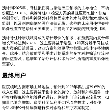
预计到2025年，脊柱损伤将占据适应症领域的主导地位，市场
份额达29.31%。急诊脊柱CT检查方案的常规应用包括：快速
检测骨折、骨科和神经外科脊柱固定术的术前规划和术后恢复
监测，以及创伤病例的医疗法律记录。这些临床应用使得脊柱
影像检查在急诊科至关重要，并提高了各医院的扫描使用率。
预计脊柱肿瘤领域将成为增长最快的领域，在预测期内复合年
增长率将达到6.37%，这主要得益于增强CT和高分辨率脊柱成
像方案的日益普及，这些方案能够更早地检测出椎体转移性病
变。此外，结合放射学和手术计划系统的多学科肿瘤诊疗流程
的日益普及，也增加了治疗评估和术后评估所需的重复影像检
查需求。
最终用户
医院领域占据市场主导地位，预计到2025年将占据39.65%的
收入份额，这主要得益于集中化的急诊、放射和外科服务，使
得脊柱影像检查能够迅速进行。住院和门诊部患​​者流量大，扫
描量也随之增加。多学科团队利用CT和X光技术，对创伤、
骨科和神经外科病例进行实时诊断和治疗方案制定。