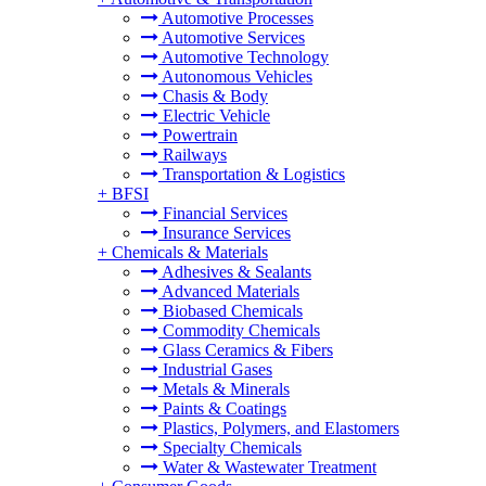
Automotive Processes
Automotive Services
Automotive Technology
Autonomous Vehicles
Chasis & Body
Electric Vehicle
Powertrain
Railways
Transportation & Logistics
+
BFSI
Financial Services
Insurance Services
+
Chemicals & Materials
Adhesives & Sealants
Advanced Materials
Biobased Chemicals
Commodity Chemicals
Glass Ceramics & Fibers
Industrial Gases
Metals & Minerals
Paints & Coatings
Plastics, Polymers, and Elastomers
Specialty Chemicals
Water & Wastewater Treatment