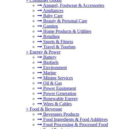
+
Consumer Goods
Apparel, Footwear & Accessories
Appliances
Baby Care
Beauty & Personal Care
Gaming
Home Products & Utilities
Retailing
Sports & Fitness
Travel & Tourism
+
Energy & Power
Battery
Biofuels
Environment
Marine
Mining Services
Oil & Gas
Power Equipment
Power Generation
Renewable Energy
Wires & Cables
+
Food & Beverage
Beverages Products
Food Ingredients & Food Additives
Food Processing & Processed Food