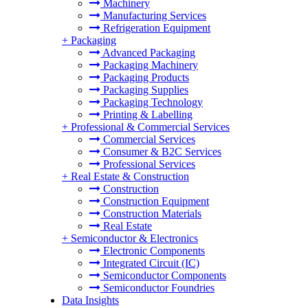
Machinery
Manufacturing Services
Refrigeration Equipment
+
Packaging
Advanced Packaging
Packaging Machinery
Packaging Products
Packaging Supplies
Packaging Technology
Printing & Labelling
+
Professional & Commercial Services
Commercial Services
Consumer & B2C Services
Professional Services
+
Real Estate & Construction
Construction
Construction Equipment
Construction Materials
Real Estate
+
Semiconductor & Electronics
Electronic Components
Integrated Circuit (IC)
Semiconductor Components
Semiconductor Foundries
Data Insights