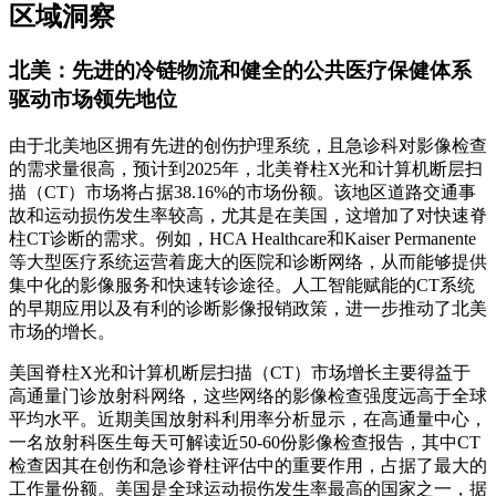
区域洞察
北美：先进的冷链物流和健全的公共医疗保健体系
驱动市场领先地位
由于北美地区拥有先进的创伤护理系统，且急诊科对影像检查
的需求量很高，预计到2025年，北美脊柱X光和计算机断层扫
描（CT）市场将占据38.16%的市场份额。该地区道路交通事
故和运动损伤发生率较高，尤其是在美国，这增加了对快速脊
柱CT诊断的需求。例如，HCA Healthcare和Kaiser Permanente
等大型医疗系统运营着庞大的医院和诊断网络，从而能够提供
集中化的影像服务和快速转诊途径。人工智能赋能的CT系统
的早期应用以及有利的诊断影像报销政策，进一步推动了北美
市场的增长。
美国脊柱X光和计算机断层扫描（CT）市场增长主要得益于
高通量门诊放射科网络，这些网络的影像检查强度远高于全球
平均水平。近期美国放射科利用率分析显示，在高通量中心，
一名放射科医生每天可解读近50-60份影像检查报告，其中CT
检查因其在创伤和急诊脊柱评估中的重要作用，占据了最大的
工作量份额。美国是全球运动损伤发生率最高的国家之一，据