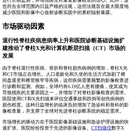
进行长期监测，并增强医生对重复影像检查的信心。此外，这
也符合全球范围内日益严格的法规，这些法规旨在最大限度地
减少医院和影像中心放射诊断实践中的累积辐射暴露。
市场驱动因素
退行性脊柱疾病患病率上升和医院诊断基础设施扩
建推动了脊柱X光和计算机断层扫描（CT）市场的
发展
由于脊柱退行性疾病、骨折和脊柱损伤病例的增加，脊柱X光
和CT市场正在增长。人口老龄化和久坐的生活方式加剧了椎
间盘退变和椎管狭窄等疾病，这些疾病需要频繁的影像检查进
行诊断和监测。例如，全球约有6.19亿人患有腰痛，使其成为
导致残疾的主要原因之一，并增加了对脊柱影像检查的需求。
医院使用CT和X光扫描来评估交通事故和跌倒等创伤病例的
损伤程度。这种日益增长的临床负担增加了急诊科和骨科的影
像检查量，并支撑了全球对先进脊柱诊断系统的稳定需求。
市场增长的驱动力在于医院影像基础设施和急诊护理设施的快
速扩张。医院纷纷投资于先进的影像设备。
CT扫描仪
数字X