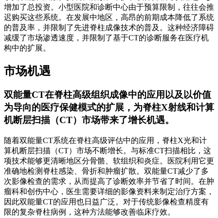
增加了总投资。小型医院和诊断中心由于预算限制，往往会推
迟购买这些系统。在发展中地区，高昂的前期成本降低了系统
的普及率，并限制了先进脊柱成像技术的普及。这种经济障碍
减缓了市场渗透速度，并限制了基于CT的诊断服务在医疗机
构中的扩展。
市场机遇
双能量CT在脊柱高级组织成像中的应用以及以价值
为导向的医疗保健模式的扩展，为脊柱X射线和计算
机断层扫描（CT）市场带来了增长机遇。
随着双能量CT系统在脊柱高级评估中的应用，脊柱X光和计
算机断层扫描（CT）市场不断增长。与标准CT扫描相比，这
项技术能够更清晰地区分骨骼、软组织和炎症。医院利用它更
准确地检测脊柱感染、骨折和肿瘤扩散。双能量CT减少了多
次影像检查的需求，从而提高了诊断效率并节省了时间。在肿
瘤科和创伤中心，医生需要详细的影像资料来制定治疗方案，
因此双能量CT的应用也日益广泛。对于传统影像检查精度有
限的复杂脊柱病例，这种方法能够改善临床疗效。