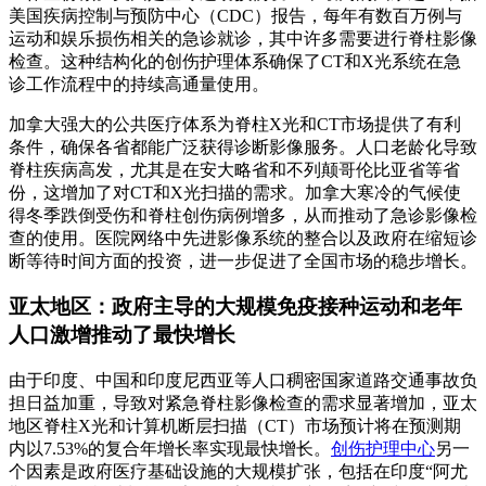
美国疾病控制与预防中心（CDC）报告，每年有数百万例与
运动和娱乐损伤相关的急诊就诊，其中许多需要进行脊柱影像
检查。这种结构化的创伤护理体系确保了CT和X光系统在急
诊工作流程中的持续高通量使用。
加拿大强大的公共医疗体系为脊柱X光和CT市场提供了有利
条件，确保各省都能广泛获得诊断影像服务。人口老龄化导致
脊柱疾病高发，尤其是在安大略省和不列颠哥伦比亚省等省
份，这增加了对CT和X光扫描的需求。加拿大寒冷的气候使
得冬季跌倒受伤和脊柱创伤病例增多，从而推动了急诊影像检
查的使用。医院网络中先进影像系统的整合以及政府在缩短诊
断等待时间方面的投资，进一步促进了全国市场的稳步增长。
亚太地区：政府主导的大规模免疫接种运动和老年
人口激增推动了最快增长
由于印度、中国和印度尼西亚等人口稠密国家道路交通事故负
担日益加重，导致对紧急脊柱影像检查的需求显著增加，亚太
地区脊柱X光和计算机断层扫描（CT）市场预计将在预测期
内以7.53%的复合年增长率实现最快增长。
创伤护理中心
另一
个因素是政府医疗基础设施的大规模扩张，包括在印度“阿尤