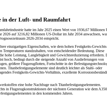
 in der Luft- und Raumfahrt
umfahrtindustrie hatte im Jahr 2025 einen Wert von 1936,67 Millionen
ahr 2026 auf 3216,82 Millionen US-Dollar im Jahr 2034 anwachsen, was
rognosezeitraum 2026-2034 entspricht.
ihrer einzigartigen Eigenschaften, wie dem hohen Festigkeits-Gewichts
hen Temperaturen standzuhalten, von entscheidender Bedeutung. Diese
ie hohe Leistung, Langlebigkeit und Gewichtsreduzierung erfordern. 
ist hoch, bedingt durch die steigende Anzahl von Auslieferungen von
en, größere Flugzeugflotten, Fortschritte in der Befestigungstechnolo
en. Titanbefestigungselemente sind deutlich leichter als Stahl- oder
gendes Festigkeits-Gewichts-Verhältnis, exzellente Korrosionsbeständi
werkstoffen eine hohe Nachfrage nach Titanbefestigungselementen.
ichts in Flugzeugkonstruktionen der nächsten Generation wie dem A
befestigungselementen in den kommenden Jahren.