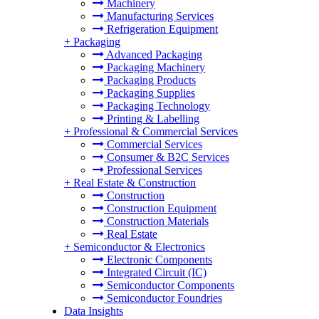
Machinery
Manufacturing Services
Refrigeration Equipment
+
Packaging
Advanced Packaging
Packaging Machinery
Packaging Products
Packaging Supplies
Packaging Technology
Printing & Labelling
+
Professional & Commercial Services
Commercial Services
Consumer & B2C Services
Professional Services
+
Real Estate & Construction
Construction
Construction Equipment
Construction Materials
Real Estate
+
Semiconductor & Electronics
Electronic Components
Integrated Circuit (IC)
Semiconductor Components
Semiconductor Foundries
Data Insights