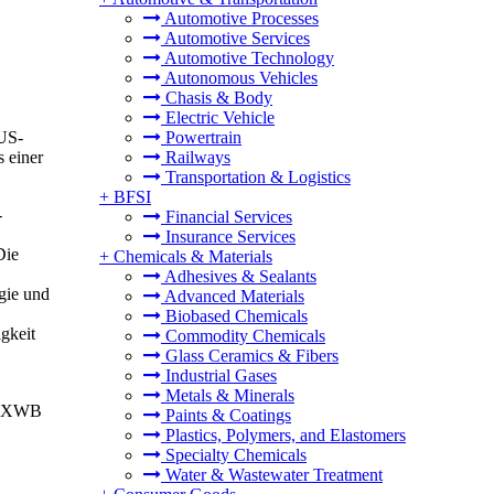
Automotive Processes
Automotive Services
Automotive Technology
Autonomous Vehicles
Chasis & Body
Electric Vehicle
 US-
Powertrain
 einer
Railways
Transportation & Logistics
+
BFSI
-
Financial Services
Insurance Services
Die
+
Chemicals & Materials
Adhesives & Sealants
gie und
Advanced Materials
Biobased Chemicals
gkeit
Commodity Chemicals
Glass Ceramics & Fibers
Industrial Gases
Metals & Minerals
350XWB
Paints & Coatings
Plastics, Polymers, and Elastomers
Specialty Chemicals
Water & Wastewater Treatment