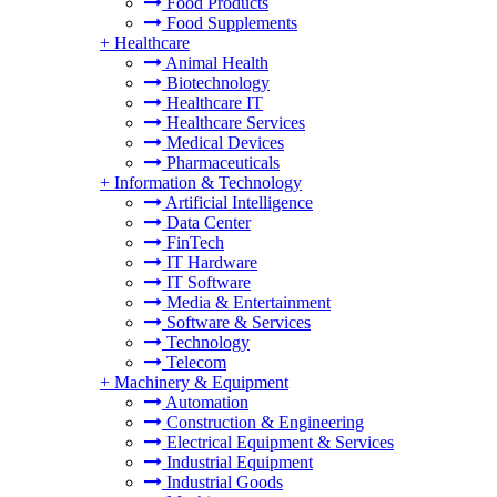
Food Products
Food Supplements
+
Healthcare
Animal Health
Biotechnology
Healthcare IT
Healthcare Services
Medical Devices
Pharmaceuticals
+
Information & Technology
Artificial Intelligence
Data Center
FinTech
IT Hardware
IT Software
Media & Entertainment
Software & Services
Technology
Telecom
+
Machinery & Equipment
Automation
Construction & Engineering
Electrical Equipment & Services
Industrial Equipment
Industrial Goods