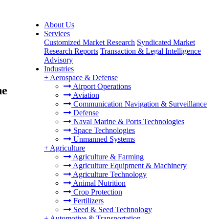
About Us
Services
Customized Market Research
Syndicated Market
Research Reports
Transaction & Legal Intelligence
Advisory
Industries
+
Aerospace & Defense
Airport Operations
ne
Aviation
Communication Navigation & Surveillance
Defense
Naval Marine & Ports Technologies
Space Technologies
Unmanned Systems
+
Agriculture
Agriculture & Farming
Agriculture Equipment & Machinery
Agriculture Technology
Animal Nutrition
Crop Protection
Fertilizers
Seed & Seed Technology
+
Automotive & Transportation