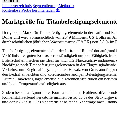
Überblick
Inhaltsverzeichnis
Segmentierung
Methodik
Kostenlose Probe herunterladen
Marktgröße für Titanbefestigungselemente
Der globale Markt für Titanbefestigungselemente in der Luft- und Ra
Dollar und wird voraussichtlich von 2049 Millionen US-Dollar im J
durchschnittlichen jährlichen Wachstumsrate (CAGR) von 5,8 % im P
Titanbefestigungselemente sind in der Luft- und Raumfahrt aufgrund 
Verhältnis, der guten Korrosionsbeständigkeit und der Fähigkeit, ho
Eigenschaften machen sie ideal für wichtige Flugzeuganwendungen, d
Nachfrage nach Titanbefestigungselementen in der Flugzeugindustrie 
Verkehrs- und Regionalflugzeugen, den Einsatz von Großraumflugzeug
den Bedarf an leichten und korrosionsbeständigen Befestigungselement
Aluminiumbefestigungselemente. Sie zeichnen sich durch ein hervorra
und hohe Temperaturbeständigkeit aus.
Zudem besteht aufgrund ihrer Kompatibilität mit Kohlenstoffverbund
Kohlenstoffverbundwerkstoffe machen bis zu 53 % des Strukturgew
und der B787 aus. Dies sichert die anhaltende Nachfrage nach Titan