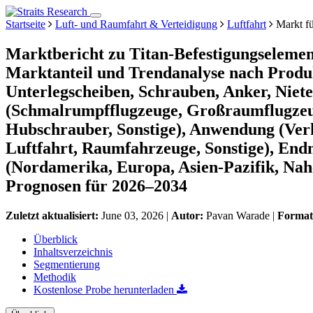
Startseite
Luft- und Raumfahrt & Verteidigung
Luftfahrt
Markt fü
Marktbericht zu Titan-Befestigungselemen
Marktanteil und Trendanalyse nach Produ
Unterlegscheiben, Schrauben, Anker, Niete
(Schmalrumpfflugzeuge, Großraumflugzeug
Hubschrauber, Sonstige), Anwendung (Verk
Luftfahrt, Raumfahrzeuge, Sonstige), En
(Nordamerika, Europa, Asien-Pazifik, Nah
Prognosen für 2026–2034
Zuletzt aktualisiert:
June 03, 2026
|
Autor:
Pavan Warade
|
Forma
Überblick
Inhaltsverzeichnis
Segmentierung
Methodik
Kostenlose Probe herunterladen