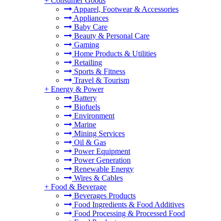
+
Consumer Goods
Apparel, Footwear & Accessories
Appliances
Baby Care
Beauty & Personal Care
Gaming
Home Products & Utilities
Retailing
Sports & Fitness
Travel & Tourism
+
Energy & Power
Battery
Biofuels
Environment
Marine
Mining Services
Oil & Gas
Power Equipment
Power Generation
Renewable Energy
Wires & Cables
+
Food & Beverage
Beverages Products
Food Ingredients & Food Additives
Food Processing & Processed Food