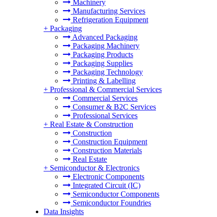
Machinery
Manufacturing Services
Refrigeration Equipment
+
Packaging
Advanced Packaging
Packaging Machinery
Packaging Products
Packaging Supplies
Packaging Technology
Printing & Labelling
+
Professional & Commercial Services
Commercial Services
Consumer & B2C Services
Professional Services
+
Real Estate & Construction
Construction
Construction Equipment
Construction Materials
Real Estate
+
Semiconductor & Electronics
Electronic Components
Integrated Circuit (IC)
Semiconductor Components
Semiconductor Foundries
Data Insights