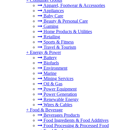
+
Consumer Goods
Apparel, Footwear & Accessories
Appliances
Baby Care
Beauty & Personal Care
Gaming
Home Products & Utilities
Retailing
Sports & Fitness
Travel & Tourism
+
Energy & Power
Battery
Biofuels
Environment
Marine
Mining Services
Oil & Gas
Power Equipment
Power Generation
Renewable Energy
Wires & Cables
+
Food & Beverage
Beverages Products
Food Ingredients & Food Additives
Food Processing & Processed Food