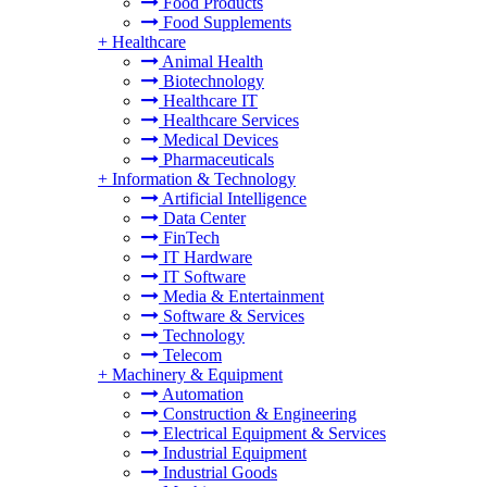
Food Products
Food Supplements
+
Healthcare
Animal Health
Biotechnology
Healthcare IT
Healthcare Services
Medical Devices
Pharmaceuticals
+
Information & Technology
Artificial Intelligence
Data Center
FinTech
IT Hardware
IT Software
Media & Entertainment
Software & Services
Technology
Telecom
+
Machinery & Equipment
Automation
Construction & Engineering
Electrical Equipment & Services
Industrial Equipment
Industrial Goods