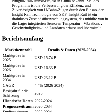
Ningbo-Rail-Transit-Projekt in China bekannt. Ziel des
Programms ist die Verbesserung der Effizienz und
Zuverlässigkeit von U-Bahn-Zügen durch den Einsatz der
Insight-Rail-Technologie von SKF. Insight Rail ist ein
drahtloses Zustandsüberwachungssystem, das mithilfe von in
die Lager integrierten Sensoren Temperatur-, Vibrations-,
Geschwindigkeits- und Lastdaten erfasst und übermittelt.
Berichtsumfang
Marktkennzahl
Details & Daten (2025-2034)
Marktgröße in
USD 15.74 Billion
2025
Marktgröße in
USD 16.33 Billion
2026
Marktgröße in
USD 23.12 Billion
2034
CAGR
4.4% (2026-2034)
Basisjahr für die
2025
Schätzung
Historische Daten
2022-2024
Prognosezeitraum
2026-2034
Studienzeitraum
2022-2034