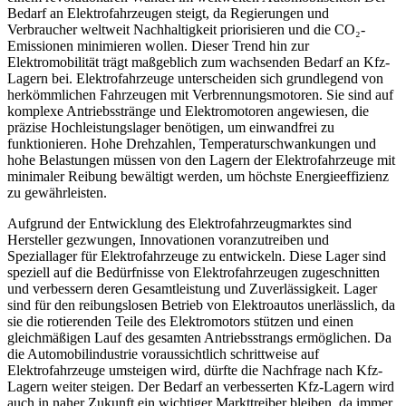
Bedarf an Elektrofahrzeugen steigt, da Regierungen und
Verbraucher weltweit Nachhaltigkeit priorisieren und die CO₂-
Emissionen minimieren wollen. Dieser Trend hin zur
Elektromobilität trägt maßgeblich zum wachsenden Bedarf an Kfz-
Lagern bei. Elektrofahrzeuge unterscheiden sich grundlegend von
herkömmlichen Fahrzeugen mit Verbrennungsmotoren. Sie sind auf
komplexe Antriebsstränge und Elektromotoren angewiesen, die
präzise Hochleistungslager benötigen, um einwandfrei zu
funktionieren. Hohe Drehzahlen, Temperaturschwankungen und
hohe Belastungen müssen von den Lagern der Elektrofahrzeuge mit
minimaler Reibung bewältigt werden, um höchste Energieeffizienz
zu gewährleisten.
Aufgrund der Entwicklung des Elektrofahrzeugmarktes sind
Hersteller gezwungen, Innovationen voranzutreiben und
Speziallager für Elektrofahrzeuge zu entwickeln. Diese Lager sind
speziell auf die Bedürfnisse von Elektrofahrzeugen zugeschnitten
und verbessern deren Gesamtleistung und Zuverlässigkeit. Lager
sind für den reibungslosen Betrieb von Elektroautos unerlässlich, da
sie die rotierenden Teile des Elektromotors stützen und einen
gleichmäßigen Lauf des gesamten Antriebsstrangs ermöglichen. Da
die Automobilindustrie voraussichtlich schrittweise auf
Elektrofahrzeuge umsteigen wird, dürfte die Nachfrage nach Kfz-
Lagern weiter steigen. Der Bedarf an verbesserten Kfz-Lagern wird
auch in naher Zukunft ein wichtiger Markttreiber bleiben, da immer