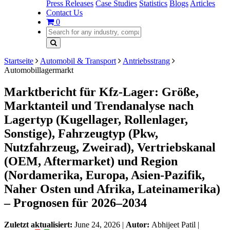
Press Releases
Case Studies
Statistics
Blogs
Articles
Contact Us
0
Startseite
Automobil & Transport
Antriebsstrang
Automobillagermarkt
Marktbericht für Kfz-Lager: Größe,
Marktanteil und Trendanalyse nach
Lagertyp (Kugellager, Rollenlager,
Sonstige), Fahrzeugtyp (Pkw,
Nutzfahrzeug, Zweirad), Vertriebskanal
(OEM, Aftermarket) und Region
(Nordamerika, Europa, Asien-Pazifik,
Naher Osten und Afrika, Lateinamerika)
– Prognosen für 2026–2034
Zuletzt aktualisiert:
June 24, 2026
|
Autor:
Abhijeet Patil
|