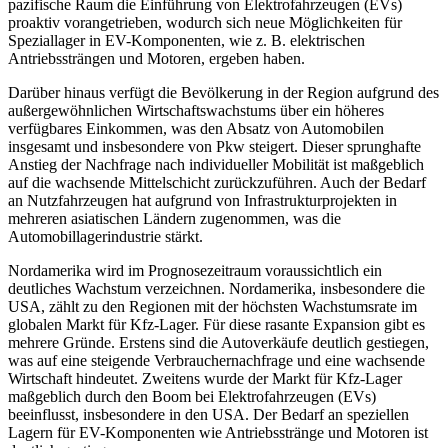
pazifische Raum die Einführung von Elektrofahrzeugen (EVs)
proaktiv vorangetrieben, wodurch sich neue Möglichkeiten für
Speziallager in EV-Komponenten, wie z. B. elektrischen
Antriebssträngen und Motoren, ergeben haben.
Darüber hinaus verfügt die Bevölkerung in der Region aufgrund des
außergewöhnlichen Wirtschaftswachstums über ein höheres
verfügbares Einkommen, was den Absatz von Automobilen
insgesamt und insbesondere von Pkw steigert. Dieser sprunghafte
Anstieg der Nachfrage nach individueller Mobilität ist maßgeblich
auf die wachsende Mittelschicht zurückzuführen. Auch der Bedarf
an Nutzfahrzeugen hat aufgrund von Infrastrukturprojekten in
mehreren asiatischen Ländern zugenommen, was die
Automobillagerindustrie stärkt.
Nordamerika wird im Prognosezeitraum voraussichtlich ein
deutliches Wachstum verzeichnen. Nordamerika, insbesondere die
USA, zählt zu den Regionen mit der höchsten Wachstumsrate im
globalen Markt für Kfz-Lager. Für diese rasante Expansion gibt es
mehrere Gründe. Erstens sind die Autoverkäufe deutlich gestiegen,
was auf eine steigende Verbrauchernachfrage und eine wachsende
Wirtschaft hindeutet. Zweitens wurde der Markt für Kfz-Lager
maßgeblich durch den Boom bei Elektrofahrzeugen (EVs)
beeinflusst, insbesondere in den USA. Der Bedarf an speziellen
Lagern für EV-Komponenten wie Antriebsstränge und Motoren ist