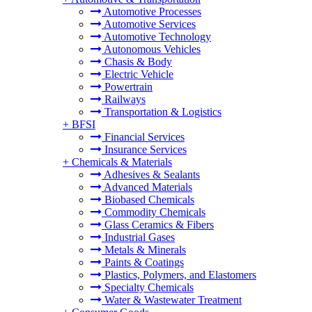
Automotive Processes
Automotive Services
Automotive Technology
Autonomous Vehicles
Chasis & Body
Electric Vehicle
Powertrain
Railways
Transportation & Logistics
+
BFSI
Financial Services
Insurance Services
+
Chemicals & Materials
Adhesives & Sealants
Advanced Materials
Biobased Chemicals
Commodity Chemicals
Glass Ceramics & Fibers
Industrial Gases
Metals & Minerals
Paints & Coatings
Plastics, Polymers, and Elastomers
Specialty Chemicals
Water & Wastewater Treatment