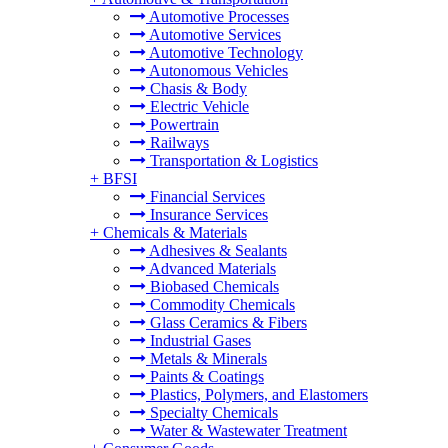
Automotive Processes
Automotive Services
Automotive Technology
Autonomous Vehicles
Chasis & Body
Electric Vehicle
Powertrain
Railways
Transportation & Logistics
+
BFSI
Financial Services
Insurance Services
+
Chemicals & Materials
Adhesives & Sealants
Advanced Materials
Biobased Chemicals
Commodity Chemicals
Glass Ceramics & Fibers
Industrial Gases
Metals & Minerals
Paints & Coatings
Plastics, Polymers, and Elastomers
Specialty Chemicals
Water & Wastewater Treatment