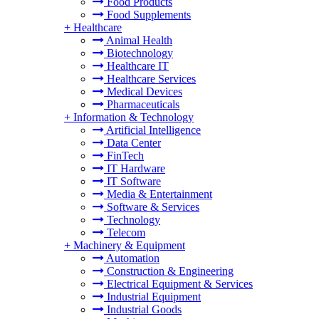
Food Products
Food Supplements
+
Healthcare
Animal Health
Biotechnology
Healthcare IT
Healthcare Services
Medical Devices
Pharmaceuticals
+
Information & Technology
Artificial Intelligence
Data Center
FinTech
IT Hardware
IT Software
Media & Entertainment
Software & Services
Technology
Telecom
+
Machinery & Equipment
Automation
Construction & Engineering
Electrical Equipment & Services
Industrial Equipment
Industrial Goods