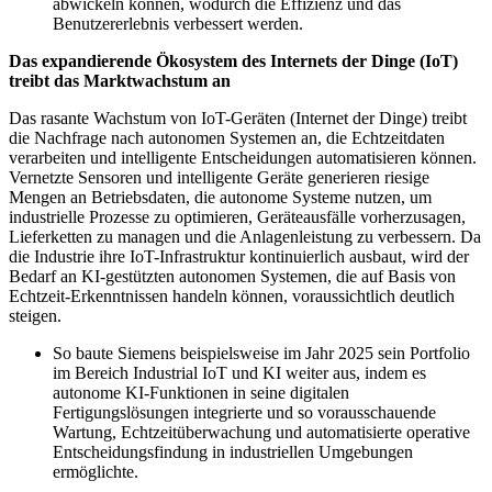
abwickeln können, wodurch die Effizienz und das
Benutzererlebnis verbessert werden.
Das expandierende Ökosystem des Internets der Dinge (IoT)
treibt das Marktwachstum an
Das rasante Wachstum von IoT-Geräten (Internet der Dinge) treibt
die Nachfrage nach autonomen Systemen an, die Echtzeitdaten
verarbeiten und intelligente Entscheidungen automatisieren können.
Vernetzte Sensoren und intelligente Geräte generieren riesige
Mengen an Betriebsdaten, die autonome Systeme nutzen, um
industrielle Prozesse zu optimieren, Geräteausfälle vorherzusagen,
Lieferketten zu managen und die Anlagenleistung zu verbessern. Da
die Industrie ihre IoT-Infrastruktur kontinuierlich ausbaut, wird der
Bedarf an KI-gestützten autonomen Systemen, die auf Basis von
Echtzeit-Erkenntnissen handeln können, voraussichtlich deutlich
steigen.
So baute Siemens beispielsweise im Jahr 2025 sein Portfolio
im Bereich Industrial IoT und KI weiter aus, indem es
autonome KI-Funktionen in seine digitalen
Fertigungslösungen integrierte und so vorausschauende
Wartung, Echtzeitüberwachung und automatisierte operative
Entscheidungsfindung in industriellen Umgebungen
ermöglichte.