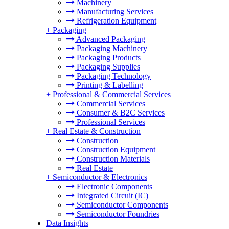
Machinery
Manufacturing Services
Refrigeration Equipment
+
Packaging
Advanced Packaging
Packaging Machinery
Packaging Products
Packaging Supplies
Packaging Technology
Printing & Labelling
+
Professional & Commercial Services
Commercial Services
Consumer & B2C Services
Professional Services
+
Real Estate & Construction
Construction
Construction Equipment
Construction Materials
Real Estate
+
Semiconductor & Electronics
Electronic Components
Integrated Circuit (IC)
Semiconductor Components
Semiconductor Foundries
Data Insights