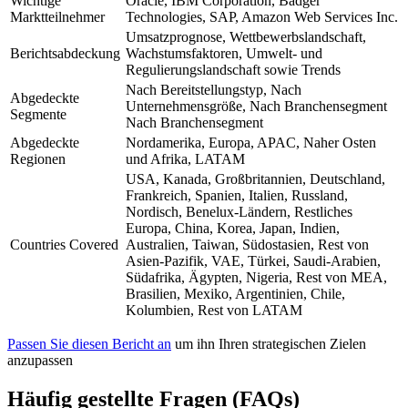
Wichtige
Oracle, IBM Corporation, Badger
Marktteilnehmer
Technologies, SAP, Amazon Web Services Inc.
Umsatzprognose, Wettbewerbslandschaft,
Berichtsabdeckung
Wachstumsfaktoren, Umwelt- und
Regulierungslandschaft sowie Trends
Nach Bereitstellungstyp, Nach
Abgedeckte
Unternehmensgröße, Nach Branchensegment
Segmente
Nach Branchensegment
Abgedeckte
Nordamerika, Europa, APAC, Naher Osten
Regionen
und Afrika, LATAM
USA, Kanada, Großbritannien, Deutschland,
Frankreich, Spanien, Italien, Russland,
Nordisch, Benelux-Ländern, Restliches
Europa, China, Korea, Japan, Indien,
Countries Covered
Australien, Taiwan, Südostasien, Rest von
Asien-Pazifik, VAE, Türkei, Saudi-Arabien,
Südafrika, Ägypten, Nigeria, Rest von MEA,
Brasilien, Mexiko, Argentinien, Chile,
Kolumbien, Rest von LATAM
Passen Sie diesen Bericht an
um ihn Ihren strategischen Zielen
anzupassen
Häufig gestellte Fragen (FAQs)