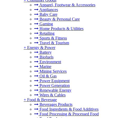
+
Consumer Goods
Apparel, Footwear & Accessories
Appliances
Baby Care
Beauty & Personal Care
Gaming
Home Products & Utilities
Retailing
Sports & Fitness
Travel & Tourism
+
Energy & Power
Battery
Biofuels
Environment
Marine
Mining Services
Oil & Gas
Power Equipment
Power Generation
Renewable Energy
Wires & Cables
+
Food & Beverage
Beverages Products
Food Ingredients & Food Additives
Food Processing & Processed Food