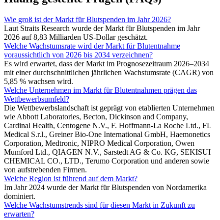
Wie groß ist der Markt für Blutspenden im Jahr 2026?
Laut Straits Research wurde der Markt für Blutspenden im Jahr
2026 auf 8,83 Milliarden US-Dollar geschätzt.
Welche Wachstumsrate wird der Markt für Blutentnahme
voraussichtlich von 2026 bis 2034 verzeichnen?
Es wird erwartet, dass der Markt im Prognosezeitraum 2026–2034
mit einer durchschnittlichen jährlichen Wachstumsrate (CAGR) von
5,85 % wachsen wird.
Welche Unternehmen im Markt für Blutentnahmen prägen das
Wettbewerbsumfeld?
Die Wettbewerbslandschaft ist geprägt von etablierten Unternehmen
wie Abbott Laboratories, Becton, Dickinson and Company,
Cardinal Health, Centogene N.V., F. Hoffmann-La Roche Ltd., FL
Medical S.r.l., Greiner Bio-One International GmbH, Haemonetics
Corporation, Medtronic, NIPRO Medical Corporation, Owen
Mumford Ltd., QIAGEN N.V., Sarstedt AG & Co. KG, SEKISUI
CHEMICAL CO., LTD., Terumo Corporation und anderen sowie
von aufstrebenden Firmen.
Welche Region ist führend auf dem Markt?
Im Jahr 2024 wurde der Markt für Blutspenden von Nordamerika
dominiert.
Welche Wachstumstrends sind für diesen Markt in Zukunft zu
erwarten?