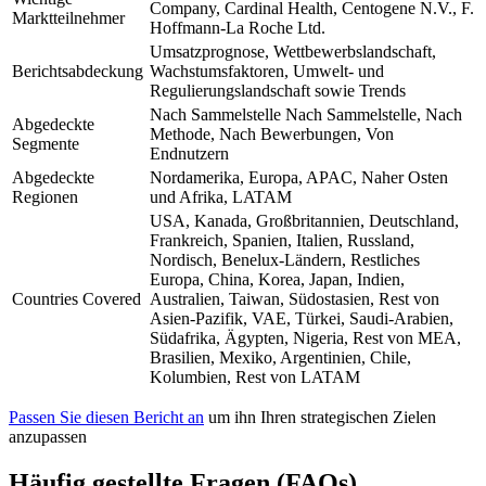
Company, Cardinal Health, Centogene N.V., F.
Marktteilnehmer
Hoffmann-La Roche Ltd.
Umsatzprognose, Wettbewerbslandschaft,
Berichtsabdeckung
Wachstumsfaktoren, Umwelt- und
Regulierungslandschaft sowie Trends
Nach Sammelstelle Nach Sammelstelle, Nach
Abgedeckte
Methode, Nach Bewerbungen, Von
Segmente
Endnutzern
Abgedeckte
Nordamerika, Europa, APAC, Naher Osten
Regionen
und Afrika, LATAM
USA, Kanada, Großbritannien, Deutschland,
Frankreich, Spanien, Italien, Russland,
Nordisch, Benelux-Ländern, Restliches
Europa, China, Korea, Japan, Indien,
Countries Covered
Australien, Taiwan, Südostasien, Rest von
Asien-Pazifik, VAE, Türkei, Saudi-Arabien,
Südafrika, Ägypten, Nigeria, Rest von MEA,
Brasilien, Mexiko, Argentinien, Chile,
Kolumbien, Rest von LATAM
Passen Sie diesen Bericht an
um ihn Ihren strategischen Zielen
anzupassen
Häufig gestellte Fragen (FAQs)