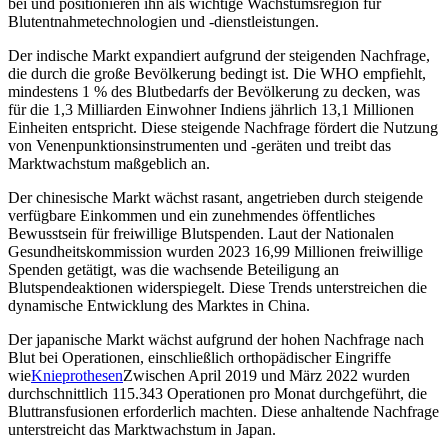
bei und positionieren ihn als wichtige Wachstumsregion für
Blutentnahmetechnologien und -dienstleistungen.
Der indische Markt expandiert aufgrund der steigenden Nachfrage,
die durch die große Bevölkerung bedingt ist. Die WHO empfiehlt,
mindestens 1 % des Blutbedarfs der Bevölkerung zu decken, was
für die 1,3 Milliarden Einwohner Indiens jährlich 13,1 Millionen
Einheiten entspricht. Diese steigende Nachfrage fördert die Nutzung
von Venenpunktionsinstrumenten und -geräten und treibt das
Marktwachstum maßgeblich an.
Der chinesische Markt wächst rasant, angetrieben durch steigende
verfügbare Einkommen und ein zunehmendes öffentliches
Bewusstsein für freiwillige Blutspenden. Laut der Nationalen
Gesundheitskommission wurden 2023 16,99 Millionen freiwillige
Spenden getätigt, was die wachsende Beteiligung an
Blutspendeaktionen widerspiegelt. Diese Trends unterstreichen die
dynamische Entwicklung des Marktes in China.
Der japanische Markt wächst aufgrund der hohen Nachfrage nach
Blut bei Operationen, einschließlich orthopädischer Eingriffe
wie
Knieprothesen
Zwischen April 2019 und März 2022 wurden
durchschnittlich 115.343 Operationen pro Monat durchgeführt, die
Bluttransfusionen erforderlich machten. Diese anhaltende Nachfrage
unterstreicht das Marktwachstum in Japan.