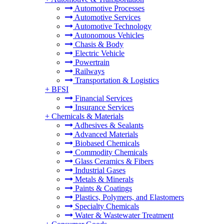
Automotive Processes
Automotive Services
Automotive Technology
Autonomous Vehicles
Chasis & Body
Electric Vehicle
Powertrain
Railways
Transportation & Logistics
+
BFSI
Financial Services
Insurance Services
+
Chemicals & Materials
Adhesives & Sealants
Advanced Materials
Biobased Chemicals
Commodity Chemicals
Glass Ceramics & Fibers
Industrial Gases
Metals & Minerals
Paints & Coatings
Plastics, Polymers, and Elastomers
Specialty Chemicals
Water & Wastewater Treatment