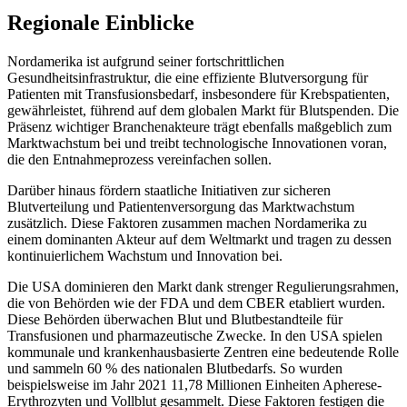
Regionale Einblicke
Nordamerika ist aufgrund seiner fortschrittlichen
Gesundheitsinfrastruktur, die eine effiziente Blutversorgung für
Patienten mit Transfusionsbedarf, insbesondere für Krebspatienten,
gewährleistet, führend auf dem globalen Markt für Blutspenden. Die
Präsenz wichtiger Branchenakteure trägt ebenfalls maßgeblich zum
Marktwachstum bei und treibt technologische Innovationen voran,
die den Entnahmeprozess vereinfachen sollen.
Darüber hinaus fördern staatliche Initiativen zur sicheren
Blutverteilung und Patientenversorgung das Marktwachstum
zusätzlich. Diese Faktoren zusammen machen Nordamerika zu
einem dominanten Akteur auf dem Weltmarkt und tragen zu dessen
kontinuierlichem Wachstum und Innovation bei.
Die USA dominieren den Markt dank strenger Regulierungsrahmen,
die von Behörden wie der FDA und dem CBER etabliert wurden.
Diese Behörden überwachen Blut und Blutbestandteile für
Transfusionen und pharmazeutische Zwecke. In den USA spielen
kommunale und krankenhausbasierte Zentren eine bedeutende Rolle
und sammeln 60 % des nationalen Blutbedarfs. So wurden
beispielsweise im Jahr 2021 11,78 Millionen Einheiten Apherese-
Erythrozyten und Vollblut gesammelt. Diese Faktoren festigen die