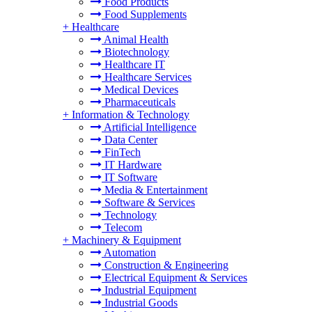
Food Products
Food Supplements
+
Healthcare
Animal Health
Biotechnology
Healthcare IT
Healthcare Services
Medical Devices
Pharmaceuticals
+
Information & Technology
Artificial Intelligence
Data Center
FinTech
IT Hardware
IT Software
Media & Entertainment
Software & Services
Technology
Telecom
+
Machinery & Equipment
Automation
Construction & Engineering
Electrical Equipment & Services
Industrial Equipment
Industrial Goods