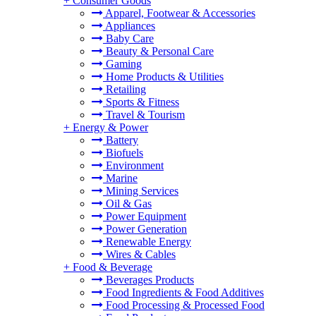
+
Consumer Goods
Apparel, Footwear & Accessories
Appliances
Baby Care
Beauty & Personal Care
Gaming
Home Products & Utilities
Retailing
Sports & Fitness
Travel & Tourism
+
Energy & Power
Battery
Biofuels
Environment
Marine
Mining Services
Oil & Gas
Power Equipment
Power Generation
Renewable Energy
Wires & Cables
+
Food & Beverage
Beverages Products
Food Ingredients & Food Additives
Food Processing & Processed Food