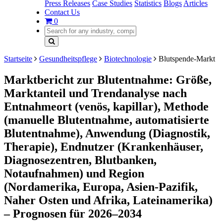
Press Releases
Case Studies
Statistics
Blogs
Articles
Contact Us
0
Startseite
Gesundheitspflege
Biotechnologie
Blutspende-Markt
Marktbericht zur Blutentnahme: Größe,
Marktanteil und Trendanalyse nach
Entnahmeort (venös, kapillar), Methode
(manuelle Blutentnahme, automatisierte
Blutentnahme), Anwendung (Diagnostik,
Therapie), Endnutzer (Krankenhäuser,
Diagnosezentren, Blutbanken,
Notaufnahmen) und Region
(Nordamerika, Europa, Asien-Pazifik,
Naher Osten und Afrika, Lateinamerika)
– Prognosen für 2026–2034