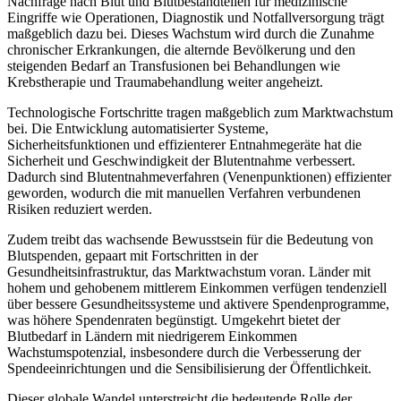
Nachfrage nach Blut und Blutbestandteilen für medizinische
Eingriffe wie Operationen, Diagnostik und Notfallversorgung trägt
maßgeblich dazu bei. Dieses Wachstum wird durch die Zunahme
chronischer Erkrankungen, die alternde Bevölkerung und den
steigenden Bedarf an Transfusionen bei Behandlungen wie
Krebstherapie und Traumabehandlung weiter angeheizt.
Technologische Fortschritte tragen maßgeblich zum Marktwachstum
bei. Die Entwicklung automatisierter Systeme,
Sicherheitsfunktionen und effizienterer Entnahmegeräte hat die
Sicherheit und Geschwindigkeit der Blutentnahme verbessert.
Dadurch sind Blutentnahmeverfahren (Venenpunktionen) effizienter
geworden, wodurch die mit manuellen Verfahren verbundenen
Risiken reduziert werden.
Zudem treibt das wachsende Bewusstsein für die Bedeutung von
Blutspenden, gepaart mit Fortschritten in der
Gesundheitsinfrastruktur, das Marktwachstum voran. Länder mit
hohem und gehobenem mittlerem Einkommen verfügen tendenziell
über bessere Gesundheitssysteme und aktivere Spendenprogramme,
was höhere Spendenraten begünstigt. Umgekehrt bietet der
Blutbedarf in Ländern mit niedrigerem Einkommen
Wachstumspotenzial, insbesondere durch die Verbesserung der
Spendeeinrichtungen und die Sensibilisierung der Öffentlichkeit.
Dieser globale Wandel unterstreicht die bedeutende Rolle der