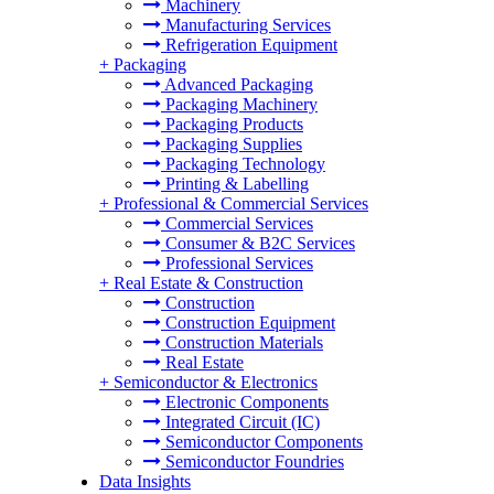
Machinery
Manufacturing Services
Refrigeration Equipment
+
Packaging
Advanced Packaging
Packaging Machinery
Packaging Products
Packaging Supplies
Packaging Technology
Printing & Labelling
+
Professional & Commercial Services
Commercial Services
Consumer & B2C Services
Professional Services
+
Real Estate & Construction
Construction
Construction Equipment
Construction Materials
Real Estate
+
Semiconductor & Electronics
Electronic Components
Integrated Circuit (IC)
Semiconductor Components
Semiconductor Foundries
Data Insights