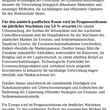
aufgrund technologischer Fortschritte bei Erosionsschutzlösungen,
darunter die Verwendung biologisch abbaubarer Materialien und
neuartiger Methoden, die nachhaltigere und effizientere Optionen
für den Bodenschutz bieten.
Für den asiatisch-pazifischen Raum wird im Prognosezeitraum
ein jährliches Wachstum von 5,9 % erwartet.
Die rasante
Urbanisierung, der Ausbau der Infrastruktur und das wachsende
Umweltbewusstsein sind die Hauptfaktoren für das Wachstum des
asiatischen Marktes für Erosions- und Sedimentationsschutz.
Staatliche Gesetze, die Erosionsschutzmaßnahmen vorschreiben,
fördern ebenfalls die Marktexpansion. Darüber hinaus führt die
Zunahme industrieller Aktivitäten, insbesondere im Bauwesen, im
Bergbau und in der Landwirtschaft, zu einem erhöhten Bedarf an
Erosionsschutzlösungen. Technologische Fortschritte bei
Erosionsschutzprodukten und -verfahren sowie steigende
Investitionen in Initiativen für nachhaltige Entwicklung tragen
ebenfalls zum Marktwachstum bei.
Darüber hinaus unterstreicht die zunehmende Häufigkeit von
Naturkatastrophen wie Überschwemmungen und Erdrutschen die
Bedeutung der Umsetzung effizienter Strategien zur Erosions- und
Sedimentationskontrolle.
Für Europa wird im Prognosezeitraum ein deutliches Wachstum
erwartet. Zu den wichtigsten Treibern des europäischen Marktes für