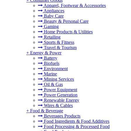
+
Consumer Goods
Apparel, Footwear & Accessories
Appliances
Baby Care
Beauty & Personal Care
Gaming
Home Products & Utilities
Retailing
Sports & Fitness
Travel & Tourism
+
Energy & Power
Battery
Biofuels
Environment
Marine
Mining Services
Oil & Gas
Power Equipment
Power Generation
Renewable Energy
Wires & Cables
+
Food & Beverage
Beverages Products
Food Ingredients & Food Additives
Food Processing & Processed Food