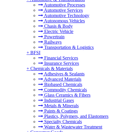
Automotive Processes
Automotive Services
Automotive Technology
Autonomous Vehicles
Chasis & Body
Electric Vehicle
Powertrain
Railways
Transportation & Logistics
+
BFSI
Financial Services
Insurance Services
+
Chemicals & Materials
Adhesives & Sealants
Advanced Materials
Biobased Chemicals
Commodity Chemicals
Glass Ceramics & Fibers
Industrial Gases
Metals & Minerals
Paints & Coatings
Plastics, Polymers, and Elastomers
Specialty Chemicals
Water & Wastewater Treatment