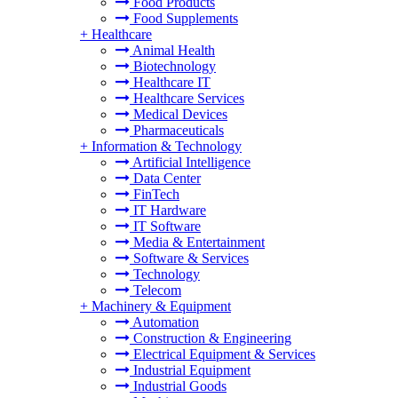
Food Products
Food Supplements
+
Healthcare
Animal Health
Biotechnology
Healthcare IT
Healthcare Services
Medical Devices
Pharmaceuticals
+
Information & Technology
Artificial Intelligence
Data Center
FinTech
IT Hardware
IT Software
Media & Entertainment
Software & Services
Technology
Telecom
+
Machinery & Equipment
Automation
Construction & Engineering
Electrical Equipment & Services
Industrial Equipment
Industrial Goods