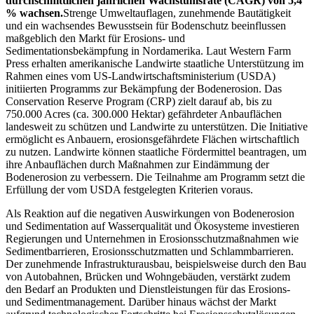
durchschnittlichen jährlichen Wachstumsrate (CAGR) von 5,4
% wachsen.
Strenge Umweltauflagen, zunehmende Bautätigkeit
und ein wachsendes Bewusstsein für Bodenschutz beeinflussen
maßgeblich den Markt für Erosions- und
Sedimentationsbekämpfung in Nordamerika. Laut Western Farm
Press erhalten amerikanische Landwirte staatliche Unterstützung im
Rahmen eines vom US-Landwirtschaftsministerium (USDA)
initiierten Programms zur Bekämpfung der Bodenerosion. Das
Conservation Reserve Program (CRP) zielt darauf ab, bis zu
750.000 Acres (ca. 300.000 Hektar) gefährdeter Anbauflächen
landesweit zu schützen und Landwirte zu unterstützen. Die Initiative
ermöglicht es Anbauern, erosionsgefährdete Flächen wirtschaftlich
zu nutzen. Landwirte können staatliche Fördermittel beantragen, um
ihre Anbauflächen durch Maßnahmen zur Eindämmung der
Bodenerosion zu verbessern. Die Teilnahme am Programm setzt die
Erfüllung der vom USDA festgelegten Kriterien voraus.
Als Reaktion auf die negativen Auswirkungen von Bodenerosion
und Sedimentation auf Wasserqualität und Ökosysteme investieren
Regierungen und Unternehmen in Erosionsschutzmaßnahmen wie
Sedimentbarrieren, Erosionsschutzmatten und Schlammbarrieren.
Der zunehmende Infrastrukturausbau, beispielsweise durch den Bau
von Autobahnen, Brücken und Wohngebäuden, verstärkt zudem
den Bedarf an Produkten und Dienstleistungen für das Erosions-
und Sedimentmanagement. Darüber hinaus wächst der Markt