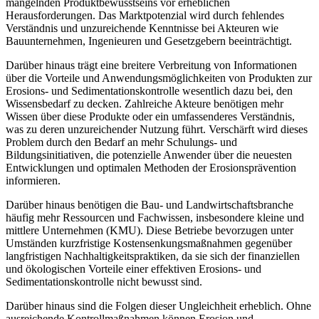
mangelnden Produktbewusstseins vor erheblichen
Herausforderungen. Das Marktpotenzial wird durch fehlendes
Verständnis und unzureichende Kenntnisse bei Akteuren wie
Bauunternehmen, Ingenieuren und Gesetzgebern beeinträchtigt.
Darüber hinaus trägt eine breitere Verbreitung von Informationen
über die Vorteile und Anwendungsmöglichkeiten von Produkten zur
Erosions- und Sedimentationskontrolle wesentlich dazu bei, den
Wissensbedarf zu decken. Zahlreiche Akteure benötigen mehr
Wissen über diese Produkte oder ein umfassenderes Verständnis,
was zu deren unzureichender Nutzung führt. Verschärft wird dieses
Problem durch den Bedarf an mehr Schulungs- und
Bildungsinitiativen, die potenzielle Anwender über die neuesten
Entwicklungen und optimalen Methoden der Erosionsprävention
informieren.
Darüber hinaus benötigen die Bau- und Landwirtschaftsbranche
häufig mehr Ressourcen und Fachwissen, insbesondere kleine und
mittlere Unternehmen (KMU). Diese Betriebe bevorzugen unter
Umständen kurzfristige Kostensenkungsmaßnahmen gegenüber
langfristigen Nachhaltigkeitspraktiken, da sie sich der finanziellen
und ökologischen Vorteile einer effektiven Erosions- und
Sedimentationskontrolle nicht bewusst sind.
Darüber hinaus sind die Folgen dieser Ungleichheit erheblich. Ohne
ausreichende Kontrollmaßnahmen können Erosion und