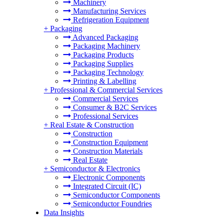
Machinery
Manufacturing Services
Refrigeration Equipment
+
Packaging
Advanced Packaging
Packaging Machinery
Packaging Products
Packaging Supplies
Packaging Technology
Printing & Labelling
+
Professional & Commercial Services
Commercial Services
Consumer & B2C Services
Professional Services
+
Real Estate & Construction
Construction
Construction Equipment
Construction Materials
Real Estate
+
Semiconductor & Electronics
Electronic Components
Integrated Circuit (IC)
Semiconductor Components
Semiconductor Foundries
Data Insights