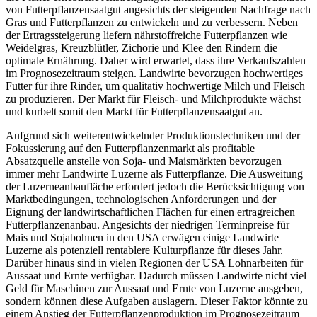
von Futterpflanzensaatgut angesichts der steigenden Nachfrage nach
Gras und Futterpflanzen zu entwickeln und zu verbessern. Neben
der Ertragssteigerung liefern nährstoffreiche Futterpflanzen wie
Weidelgras, Kreuzblütler, Zichorie und Klee den Rindern die
optimale Ernährung. Daher wird erwartet, dass ihre Verkaufszahlen
im Prognosezeitraum steigen. Landwirte bevorzugen hochwertiges
Futter für ihre Rinder, um qualitativ hochwertige Milch und Fleisch
zu produzieren. Der Markt für Fleisch- und Milchprodukte wächst
und kurbelt somit den Markt für Futterpflanzensaatgut an.
Aufgrund sich weiterentwickelnder Produktionstechniken und der
Fokussierung auf den Futterpflanzenmarkt als profitable
Absatzquelle anstelle von Soja- und Maismärkten bevorzugen
immer mehr Landwirte Luzerne als Futterpflanze. Die Ausweitung
der Luzerneanbaufläche erfordert jedoch die Berücksichtigung von
Marktbedingungen, technologischen Anforderungen und der
Eignung der landwirtschaftlichen Flächen für einen ertragreichen
Futterpflanzenanbau. Angesichts der niedrigen Terminpreise für
Mais und Sojabohnen in den USA erwägen einige Landwirte
Luzerne als potenziell rentablere Kulturpflanze für dieses Jahr.
Darüber hinaus sind in vielen Regionen der USA Lohnarbeiten für
Aussaat und Ernte verfügbar. Dadurch müssen Landwirte nicht viel
Geld für Maschinen zur Aussaat und Ernte von Luzerne ausgeben,
sondern können diese Aufgaben auslagern. Dieser Faktor könnte zu
einem Anstieg der Futterpflanzenproduktion im Prognosezeitraum