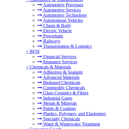
Automotive Processes
Automotive Services
Automotive Technology
Autonomous Vehicles
Chasis & Body
Electric Vehicle
Powertrain
Railways
Transportation & Logistics
+
BFSI
Financial Services
Insurance Services
+
Chemicals & Materials
Adhesives & Sealants
Advanced Materials
Biobased Chemicals
Commodity Chemicals
Glass Ceramics & Fibers
Industrial Gases
Metals & Minerals
Paints & Coatings
Plastics, Polymers, and Elastomers
Specialty Chemicals
Water & Wastewater Treatment