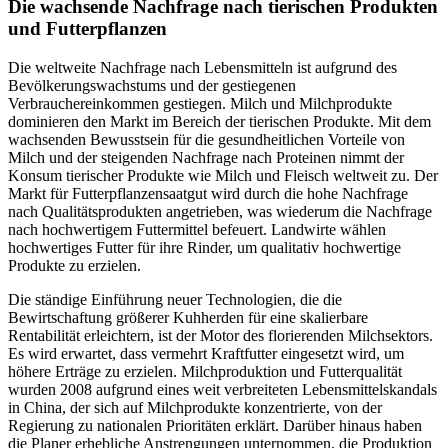
Die wachsende Nachfrage nach tierischen Produkten
und Futterpflanzen
Die weltweite Nachfrage nach Lebensmitteln ist aufgrund des
Bevölkerungswachstums und der gestiegenen
Verbrauchereinkommen gestiegen. Milch und Milchprodukte
dominieren den Markt im Bereich der tierischen Produkte. Mit dem
wachsenden Bewusstsein für die gesundheitlichen Vorteile von
Milch und der steigenden Nachfrage nach Proteinen nimmt der
Konsum tierischer Produkte wie Milch und Fleisch weltweit zu. Der
Markt für Futterpflanzensaatgut wird durch die hohe Nachfrage
nach Qualitätsprodukten angetrieben, was wiederum die Nachfrage
nach hochwertigem Futtermittel befeuert. Landwirte wählen
hochwertiges Futter für ihre Rinder, um qualitativ hochwertige
Produkte zu erzielen.
Die ständige Einführung neuer Technologien, die die
Bewirtschaftung größerer Kuhherden für eine skalierbare
Rentabilität erleichtern, ist der Motor des florierenden Milchsektors.
Es wird erwartet, dass vermehrt Kraftfutter eingesetzt wird, um
höhere Erträge zu erzielen. Milchproduktion und Futterqualität
wurden 2008 aufgrund eines weit verbreiteten Lebensmittelskandals
in China, der sich auf Milchprodukte konzentrierte, von der
Regierung zu nationalen Prioritäten erklärt. Darüber hinaus haben
die Planer erhebliche Anstrengungen unternommen, die Produktion