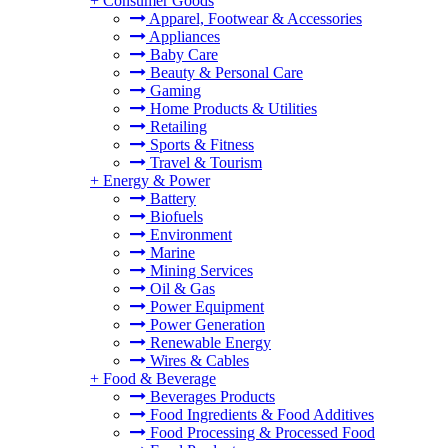
+
Consumer Goods
Apparel, Footwear & Accessories
Appliances
Baby Care
Beauty & Personal Care
Gaming
Home Products & Utilities
Retailing
Sports & Fitness
Travel & Tourism
+
Energy & Power
Battery
Biofuels
Environment
Marine
Mining Services
Oil & Gas
Power Equipment
Power Generation
Renewable Energy
Wires & Cables
+
Food & Beverage
Beverages Products
Food Ingredients & Food Additives
Food Processing & Processed Food