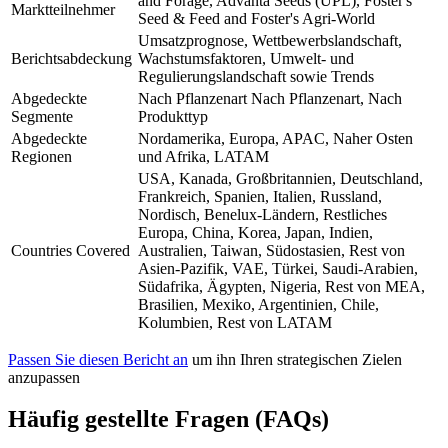
and Forage, Advanta Seeds (UPL), Foster's
Marktteilnehmer
Seed & Feed and Foster's Agri-World
Umsatzprognose, Wettbewerbslandschaft,
Berichtsabdeckung
Wachstumsfaktoren, Umwelt- und
Regulierungslandschaft sowie Trends
Abgedeckte
Nach Pflanzenart Nach Pflanzenart, Nach
Segmente
Produkttyp
Abgedeckte
Nordamerika, Europa, APAC, Naher Osten
Regionen
und Afrika, LATAM
USA, Kanada, Großbritannien, Deutschland,
Frankreich, Spanien, Italien, Russland,
Nordisch, Benelux-Ländern, Restliches
Europa, China, Korea, Japan, Indien,
Countries Covered
Australien, Taiwan, Südostasien, Rest von
Asien-Pazifik, VAE, Türkei, Saudi-Arabien,
Südafrika, Ägypten, Nigeria, Rest von MEA,
Brasilien, Mexiko, Argentinien, Chile,
Kolumbien, Rest von LATAM
Passen Sie diesen Bericht an
um ihn Ihren strategischen Zielen
anzupassen
Häufig gestellte Fragen (FAQs)