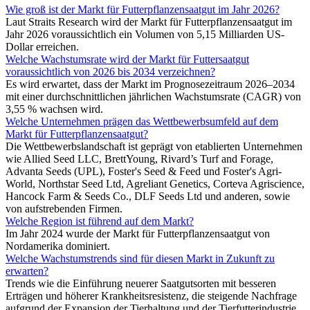
Wie groß ist der Markt für Futterpflanzensaatgut im Jahr 2026?
Laut Straits Research wird der Markt für Futterpflanzensaatgut im
Jahr 2026 voraussichtlich ein Volumen von 5,15 Milliarden US-
Dollar erreichen.
Welche Wachstumsrate wird der Markt für Futtersaatgut
voraussichtlich von 2026 bis 2034 verzeichnen?
Es wird erwartet, dass der Markt im Prognosezeitraum 2026–2034
mit einer durchschnittlichen jährlichen Wachstumsrate (CAGR) von
3,55 % wachsen wird.
Welche Unternehmen prägen das Wettbewerbsumfeld auf dem
Markt für Futterpflanzensaatgut?
Die Wettbewerbslandschaft ist geprägt von etablierten Unternehmen
wie Allied Seed LLC, BrettYoung, Rivard’s Turf and Forage,
Advanta Seeds (UPL), Foster's Seed & Feed und Foster's Agri-
World, Northstar Seed Ltd, Agreliant Genetics, Corteva Agriscience,
Hancock Farm & Seeds Co., DLF Seeds Ltd und anderen, sowie
von aufstrebenden Firmen.
Welche Region ist führend auf dem Markt?
Im Jahr 2024 wurde der Markt für Futterpflanzensaatgut von
Nordamerika dominiert.
Welche Wachstumstrends sind für diesen Markt in Zukunft zu
erwarten?
Trends wie die Einführung neuerer Saatgutsorten mit besseren
Erträgen und höherer Krankheitsresistenz, die steigende Nachfrage
aufgrund der Expansion der Tierhaltung und der Tierfutterindustrie