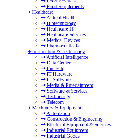
Food Products
Food Supplements
+
Healthcare
Animal Health
Biotechnology
Healthcare IT
Healthcare Services
Medical Devices
Pharmaceuticals
+
Information & Technology
Artificial Intelligence
Data Center
FinTech
IT Hardware
IT Software
Media & Entertainment
Software & Services
Technology
Telecom
+
Machinery & Equipment
Automation
Construction & Engineering
Electrical Equipment & Services
Industrial Equipment
Industrial Goods