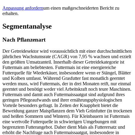
Anpassung anfordern
um einen maßgeschneiderten Bericht zu
erhalten.
Segmentanalyse
Nach Pflanzenart
Der Getreidesektor wird voraussichtlich mit einer durchschnittlichen
jährlichen Wachstumsrate (CAGR) von 7,95 % wachsen und erzielt
den größten Umsatzanteil. Innerhalb dieser Getreidekategorie ist
Futtermais am beliebtesten. Futtermais ist eine energiereiche
Futterquelle für Wiederkäuer, insbesondere wenn er Stängel, Blätter
und Kolben umfasst. Während Grasfutter fast monatlich geerntet
werden muss, wird Futtermais, der in drei Monaten reift, nur einmal
geerntet und benötigt weder viel Arbeitskraft noch teure Maschinen.
Futtermais und damit auch Futtermaissaatgut sind aufgrund ihres
geringen Pflegeaufwands und ihrer ernährungsphysiologischen
Vorteile besonders gefragt. In Zeiten der Knappheit bietet die
Beweidung ganzer Maispflanzen dem Vieh Grünfutter (in trockenen
und heißen Sommern und Wintern). Für Kleinbauern ist Futtermais
eine wertvolle Futterquelle in schwierigen Umgebungen mit
begrenztem Futterangebot. Daher dient Mais als Futterersatz und
erhöht die Nachfrage nach Futtermaissaatgut, insbesondere in