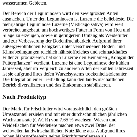
wasserarmen Gebieten.
Der Bereich der Leguminosen wird den zweitgrößten Anteil
ausmachen. Unter den Leguminosen ist Luzerne die beliebteste. Die
mehrjährige Leguminose Luzerne (Medicago sativa) wird weit
verbreitet angebaut, um hochwertiges Futter in Form von Heu und
Silage zu erzeugen, sowie in geringerem Umfang als Weidefutter
und zur Verbesserung der Bodenfruchtbarkeit. Aufgrund ihrer
außergewöhnlichen Fähigkeit, unter verschiedenen Boden- und
Klimabedingungen reichlich nährstoffreiches und schmackhaftes
Futter zu produzieren, hat sich Luzerne den Beinamen „Königin der
Futterpflanzen“ verdient. Luzerne ist eine Leguminose der kühlen
Jahreszeit, aber im Vergleich zu anderen Arten der kühlen Jahreszeit
ist sie aufgrund ihres tiefen Wurzelsystems trockenheitstoleranter.
Die Integration einer Tierhaltung kann den landwirtschaftlichen
Betrieb diversifizieren und das Einkommen stabilisieren.
Nach Produkttyp
Der Markt für Frischfutter wird voraussichtlich den größten
Umsatzanteil erzielen und mit einer durchschnittlichen jährlichen
Wachstumsrate (CAGR) von 7,65 % wachsen. Wiesen und
Weideflächen für Weidetiere machen etwa zwei Drittel der
weltweiten landwirtschaftlichen Nutzfläche aus. Aufgrund ihres
hohen Nährstoffgehalts gelten Frischfutterpflanzen als