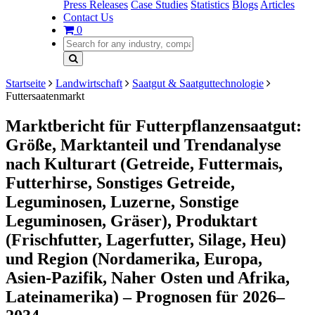
Press Releases
Case Studies
Statistics
Blogs
Articles
Contact Us
0
Startseite
Landwirtschaft
Saatgut & Saatguttechnologie
Futtersaatenmarkt
Marktbericht für Futterpflanzensaatgut:
Größe, Marktanteil und Trendanalyse
nach Kulturart (Getreide, Futtermais,
Futterhirse, Sonstiges Getreide,
Leguminosen, Luzerne, Sonstige
Leguminosen, Gräser), Produktart
(Frischfutter, Lagerfutter, Silage, Heu)
und Region (Nordamerika, Europa,
Asien-Pazifik, Naher Osten und Afrika,
Lateinamerika) – Prognosen für 2026–