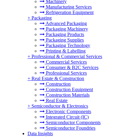
Machinery
Manufacturing Services
Refrigeration Equipment
+
Packaging
Advanced Packaging
Packaging Machinery
Packaging Products
Packaging Supplies
Packaging Technology
Printing & Labelling
+
Professional & Commercial Services
Commercial Services
Consumer & B2C Services
Professional Services
+
Real Estate & Construction
Construction
Construction Equipment
Construction Materials
Real Estate
+
Semiconductor & Electronics
Electronic Components
Integrated Circuit (IC)
Semiconductor Components
Semiconductor Foundries
Data Insights