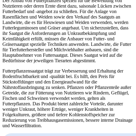
Der Anbau von Futterpflanzen speziell für die Beweidung von
Nutztieren oder deren Ernte dient dazu, saisonale Lücken zwischen
Futterbedarf und -angebot zu schließen. Für die Anlage von
Rasenflächen und Weiden sowie den Verkauf des Saatguts an
Landwirte, die es für Heuwiesen und Weiden verwenden, werden
Futterleguminosen und Gräser angebaut. Um sicherzustellen, dass
ihr Saatgut die Anforderungen an Unkrautbekämpfung und
Keimfähigkeit erfüllt, müssen die Anbauer von Futter- und
Gräsersaatgut spezielle Techniken anwenden. Landwirte, die Futter
für Tierfutterhersteller und Milchviehhalter anbauen, sind die
Hauptabnehmer von Futtersaatgut. Dieses Saatgut wird auf die
Bedürfnisse der jeweiligen Tierarten abgestimmt.
Futterpflanzensaatgut trägt zur Verbesserung und Erhaltung der
Bodenfruchtbarkeit und -qualität bei. Es hilft, den Preis für
Stickstoffdünger und den Energieaufwand für die
Nährstoffausbringung zu senken. Pflanzen oder Pflanzenteile außer
Getreide, die zur Fütterung von Nutztieren wie Rindern, Geflügel,
Fischen und Schweinen verwendet werden, gelten als
Futterpflanzen. Das Produkt bietet zahlreiche Vorteile, darunter
weniger Unkraut, höhere Erträge, weniger Krankheiten in
Folgekulturen, größere und tiefere Kohlenstoffspeicher zur
Reduzierung von Treibhausgasemissionen, bessere interne Drainage
und Wasserfiltration.