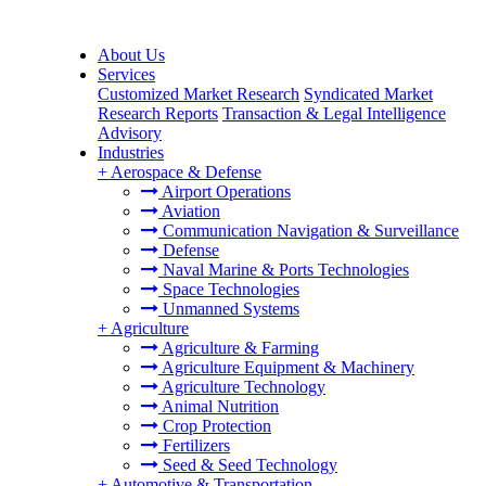
About Us
Services
Customized Market Research
Syndicated Market
Research Reports
Transaction & Legal Intelligence
Advisory
Industries
+
Aerospace & Defense
Airport Operations
Aviation
Communication Navigation & Surveillance
Defense
Naval Marine & Ports Technologies
Space Technologies
Unmanned Systems
+
Agriculture
Agriculture & Farming
Agriculture Equipment & Machinery
Agriculture Technology
Animal Nutrition
Crop Protection
Fertilizers
Seed & Seed Technology
+
Automotive & Transportation