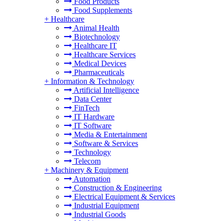
Food Products
Food Supplements
+
Healthcare
Animal Health
Biotechnology
Healthcare IT
Healthcare Services
Medical Devices
Pharmaceuticals
+
Information & Technology
Artificial Intelligence
Data Center
FinTech
IT Hardware
IT Software
Media & Entertainment
Software & Services
Technology
Telecom
+
Machinery & Equipment
Automation
Construction & Engineering
Electrical Equipment & Services
Industrial Equipment
Industrial Goods