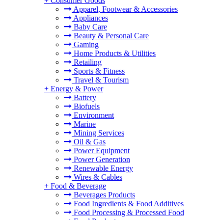
+
Consumer Goods
Apparel, Footwear & Accessories
Appliances
Baby Care
Beauty & Personal Care
Gaming
Home Products & Utilities
Retailing
Sports & Fitness
Travel & Tourism
+
Energy & Power
Battery
Biofuels
Environment
Marine
Mining Services
Oil & Gas
Power Equipment
Power Generation
Renewable Energy
Wires & Cables
+
Food & Beverage
Beverages Products
Food Ingredients & Food Additives
Food Processing & Processed Food