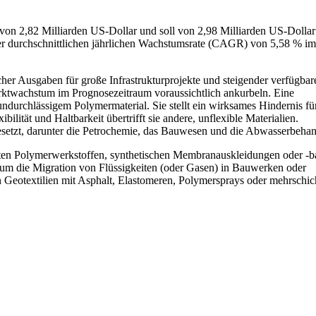
on 2,82 Milliarden US-Dollar und soll von 2,98 Milliarden US-Dollar
er durchschnittlichen jährlichen Wachstumsrate (CAGR) von 5,58 % im
cher Ausgaben für große Infrastrukturprojekte und steigender verfügbar
ktwachstum im Prognosezeitraum voraussichtlich ankurbeln. Eine
undurchlässigem Polymermaterial. Sie stellt ein wirksames Hindernis fü
bilität und Haltbarkeit übertrifft sie andere, unflexible Materialien.
setzt, darunter die Petrochemie, das Bauwesen und die Abwasserbeha
en Polymerwerkstoffen, synthetischen Membranauskleidungen oder -ba
, um die Migration von Flüssigkeiten (oder Gasen) in Bauwerken oder
 Geotextilien mit Asphalt, Elastomeren, Polymersprays oder mehrschic