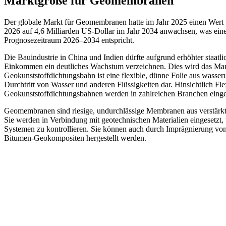
Marktgröße für Geomembranen
Der globale Markt für Geomembranen hatte im Jahr 2025 einen Wert v
2026 auf 4,6 Milliarden US-Dollar im Jahr 2034 anwachsen, was ein
Prognosezeitraum 2026–2034 entspricht.
Die Bauindustrie in China und Indien dürfte aufgrund erhöhter staatli
Einkommen ein deutliches Wachstum verzeichnen. Dies wird das Mar
Geokunststoffdichtungsbahn ist eine flexible, dünne Folie aus wasser
Durchtritt von Wasser und anderen Flüssigkeiten dar. Hinsichtlich Flexi
Geokunststoffdichtungsbahnen werden in zahlreichen Branchen einge
Geomembranen sind riesige, undurchlässige Membranen aus verstärkt
Sie werden in Verbindung mit geotechnischen Materialien eingesetzt
Systemen zu kontrollieren. Sie können auch durch Imprägnierung von
Bitumen-Geokompositen hergestellt werden.