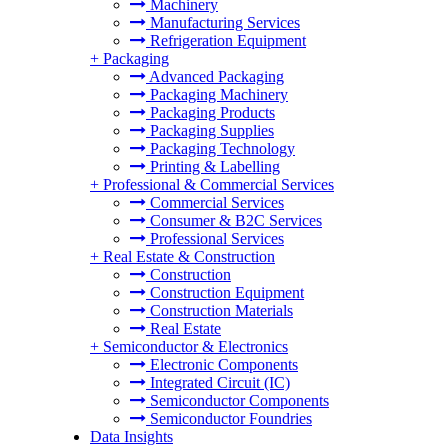
Machinery
Manufacturing Services
Refrigeration Equipment
+
Packaging
Advanced Packaging
Packaging Machinery
Packaging Products
Packaging Supplies
Packaging Technology
Printing & Labelling
+
Professional & Commercial Services
Commercial Services
Consumer & B2C Services
Professional Services
+
Real Estate & Construction
Construction
Construction Equipment
Construction Materials
Real Estate
+
Semiconductor & Electronics
Electronic Components
Integrated Circuit (IC)
Semiconductor Components
Semiconductor Foundries
Data Insights