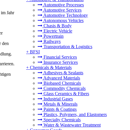
Automotive Processes
Automotive Services
 im Jahr
Automotive Technology
Autonomous Vehicles
Chasis & Body
Electric Vehicle
er
Powertrain
Railways
r den
Transportation & Logistics
+
BFSI
ndlung.
Financial Services
Insurance Services
rrieren.
+
Chemicals & Materials
Adhesives & Sealants
htigen
Advanced Materials
Biobased Chemicals
Commodity Chemicals
Glass Ceramics & Fibers
Industrial Gases
Metals & Minerals
Paints & Coatings
Plastics, Polymers, and Elastomers
Specialty Chemicals
Water & Wastewater Treatment