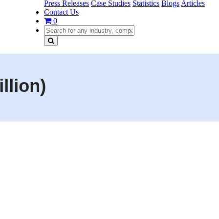
Press Releases
Case Studies
Statistics
Blogs
Articles
Contact Us
0