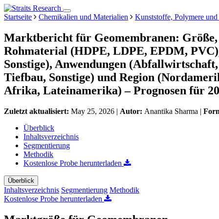
Startseite
Chemikalien und Materialien
Kunststoffe, Polymere und
Marktbericht für Geomembranen: Größe, 
Rohmaterial (HDPE, LDPE, EPDM, PVC), T
Sonstige), Anwendungen (Abfallwirtschaft
Tiefbau, Sonstige) und Region (Nordameri
Afrika, Lateinamerika) – Prognosen für 2
Zuletzt aktualisiert:
May 25, 2026
|
Autor:
Anantika Sharma
|
For
Überblick
Inhaltsverzeichnis
Segmentierung
Methodik
Kostenlose Probe herunterladen
Überblick
Inhaltsverzeichnis
Segmentierung
Methodik
Kostenlose Probe herunterladen