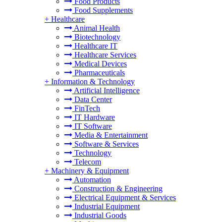
Food Products
Food Supplements
+
Healthcare
Animal Health
Biotechnology
Healthcare IT
Healthcare Services
Medical Devices
Pharmaceuticals
+
Information & Technology
Artificial Intelligence
Data Center
FinTech
IT Hardware
IT Software
Media & Entertainment
Software & Services
Technology
Telecom
+
Machinery & Equipment
Automation
Construction & Engineering
Electrical Equipment & Services
Industrial Equipment
Industrial Goods