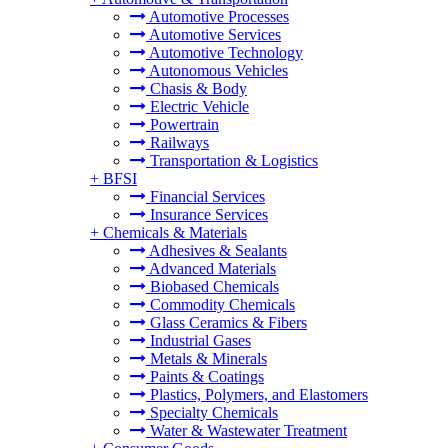
Automotive Processes
Automotive Services
Automotive Technology
Autonomous Vehicles
Chasis & Body
Electric Vehicle
Powertrain
Railways
Transportation & Logistics
+
BFSI
Financial Services
Insurance Services
+
Chemicals & Materials
Adhesives & Sealants
Advanced Materials
Biobased Chemicals
Commodity Chemicals
Glass Ceramics & Fibers
Industrial Gases
Metals & Minerals
Paints & Coatings
Plastics, Polymers, and Elastomers
Specialty Chemicals
Water & Wastewater Treatment