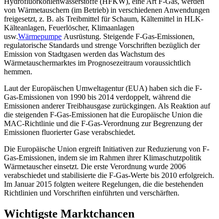
Hydrofluorkohlenwasserstoffe (HFKW), eine Art F-Gas, werden
von Wärmetauschern (im Betrieb) in verschiedenen Anwendungen
freigesetzt, z. B. als Treibmittel für Schaum, Kältemittel in HLK-
Kälteanlagen, Feuerlöscher, Klimaanlagen
usw.
Wärmepumpe
Ausrüstung. Steigende F-Gas-Emissionen,
regulatorische Standards und strenge Vorschriften bezüglich der
Emission von Stadtgasen werden das Wachstum des
Wärmetauschermarktes im Prognosezeitraum voraussichtlich
hemmen.
Laut der Europäischen Umweltagentur (EUA) haben sich die F-
Gas-Emissionen von 1990 bis 2014 verdoppelt, während die
Emissionen anderer Treibhausgase zurückgingen. Als Reaktion auf
die steigenden F-Gas-Emissionen hat die Europäische Union die
MAC-Richtlinie und die F-Gas-Verordnung zur Begrenzung der
Emissionen fluorierter Gase verabschiedet.
Die Europäische Union ergreift Initiativen zur Reduzierung von F-
Gas-Emissionen, indem sie im Rahmen ihrer Klimaschutzpolitik
Wärmetauscher einsetzt. Die erste Verordnung wurde 2006
verabschiedet und stabilisierte die F-Gas-Werte bis 2010 erfolgreich.
Im Januar 2015 folgten weitere Regelungen, die die bestehenden
Richtlinien und Vorschriften einführten und verschärften.
Wichtigste Marktchancen