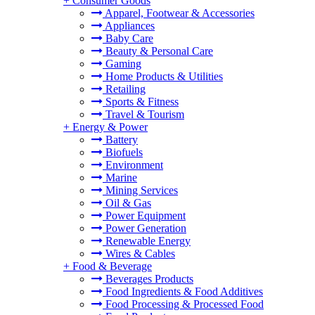
+
Consumer Goods
Apparel, Footwear & Accessories
Appliances
Baby Care
Beauty & Personal Care
Gaming
Home Products & Utilities
Retailing
Sports & Fitness
Travel & Tourism
+
Energy & Power
Battery
Biofuels
Environment
Marine
Mining Services
Oil & Gas
Power Equipment
Power Generation
Renewable Energy
Wires & Cables
+
Food & Beverage
Beverages Products
Food Ingredients & Food Additives
Food Processing & Processed Food