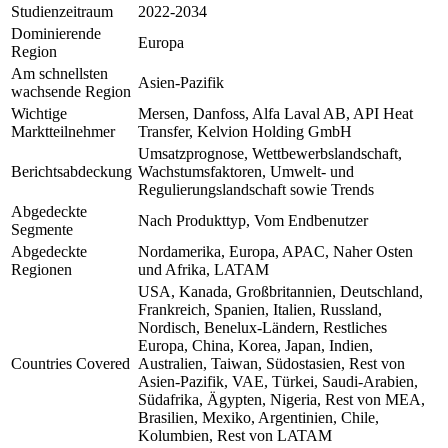
Studienzeitraum
2022-2034
Dominierende
Europa
Region
Am schnellsten
Asien-Pazifik
wachsende Region
Wichtige
Mersen, Danfoss, Alfa Laval AB, API Heat
Marktteilnehmer
Transfer, Kelvion Holding GmbH
Umsatzprognose, Wettbewerbslandschaft,
Berichtsabdeckung
Wachstumsfaktoren, Umwelt- und
Regulierungslandschaft sowie Trends
Abgedeckte
Nach Produkttyp, Vom Endbenutzer
Segmente
Abgedeckte
Nordamerika, Europa, APAC, Naher Osten
Regionen
und Afrika, LATAM
USA, Kanada, Großbritannien, Deutschland,
Frankreich, Spanien, Italien, Russland,
Nordisch, Benelux-Ländern, Restliches
Europa, China, Korea, Japan, Indien,
Countries Covered
Australien, Taiwan, Südostasien, Rest von
Asien-Pazifik, VAE, Türkei, Saudi-Arabien,
Südafrika, Ägypten, Nigeria, Rest von MEA,
Brasilien, Mexiko, Argentinien, Chile,
Kolumbien, Rest von LATAM