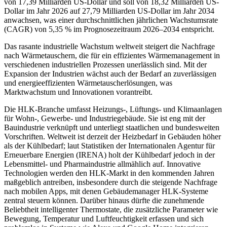
von 17,39 Milliarden US-Dollar und soll von 18,32 Milliarden US-
Dollar im Jahr 2026 auf 27,79 Milliarden US-Dollar im Jahr 2034
anwachsen, was einer durchschnittlichen jährlichen Wachstumsrate
(CAGR) von 5,35 % im Prognosezeitraum 2026–2034 entspricht.
Das rasante industrielle Wachstum weltweit steigert die Nachfrage
nach Wärmetauschern, die für ein effizientes Wärmemanagement in
verschiedenen industriellen Prozessen unerlässlich sind. Mit der
Expansion der Industrien wächst auch der Bedarf an zuverlässigen
und energieeffizienten Wärmetauscherlösungen, was
Marktwachstum und Innovationen vorantreibt.
Die HLK-Branche umfasst Heizungs-, Lüftungs- und Klimaanlagen
für Wohn-, Gewerbe- und Industriegebäude. Sie ist eng mit der
Bauindustrie verknüpft und unterliegt staatlichen und bundesweiten
Vorschriften. Weltweit ist derzeit der Heizbedarf in Gebäuden höher
als der Kühlbedarf; laut Statistiken der Internationalen Agentur für
Erneuerbare Energien (IRENA) holt der Kühlbedarf jedoch in der
Lebensmittel- und Pharmaindustrie allmählich auf. Innovative
Technologien werden den HLK-Markt in den kommenden Jahren
maßgeblich antreiben, insbesondere durch die steigende Nachfrage
nach mobilen Apps, mit denen Gebäudemanager HLK-Systeme
zentral steuern können. Darüber hinaus dürfte die zunehmende
Beliebtheit intelligenter Thermostate, die zusätzliche Parameter wie
Bewegung, Temperatur und Luftfeuchtigkeit erfassen und sich