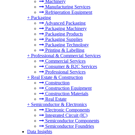
Machinery
Manufacturing Services
Refrigeration Equipment
+
Packaging
Advanced Packaging
Packaging Machinery
Packaging Products
Packaging Supplies
Packaging Technology
Printing & Labelling
+
Professional & Commercial Services
Commercial Services
Consumer & B2C Services
Professional Services
+
Real Estate & Construction
Construction
Construction Equipment
Construction Materials
Real Estate
+
Semiconductor & Electronics
Electronic Components
Integrated Circuit (IC)
Semiconductor Components
Semiconductor Foundries
Data Insights