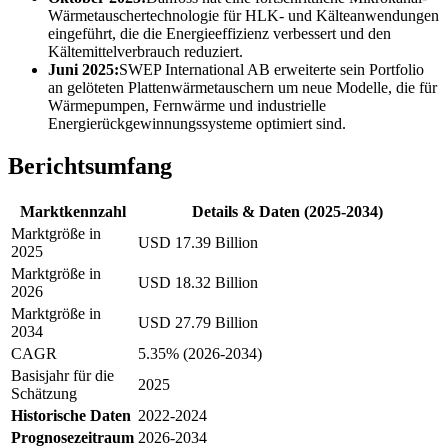
Wärmetauschertechnologie für HLK- und Kälteanwendungen
eingeführt, die die Energieeffizienz verbessert und den
Kältemittelverbrauch reduziert.
Juni 2025:
SWEP International AB erweiterte sein Portfolio
an gelöteten Plattenwärmetauschern um neue Modelle, die für
Wärmepumpen, Fernwärme und industrielle
Energierückgewinnungssysteme optimiert sind.
Berichtsumfang
Marktkennzahl
Details & Daten (2025-2034)
Marktgröße in
USD 17.39 Billion
2025
Marktgröße in
USD 18.32 Billion
2026
Marktgröße in
USD 27.79 Billion
2034
CAGR
5.35% (2026-2034)
Basisjahr für die
2025
Schätzung
Historische Daten
2022-2024
Prognosezeitraum
2026-2034