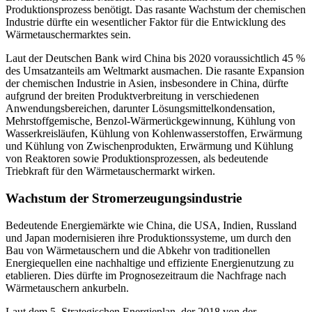
Produktionsprozess benötigt. Das rasante Wachstum der chemischen
Industrie dürfte ein wesentlicher Faktor für die Entwicklung des
Wärmetauschermarktes sein.
Laut der Deutschen Bank wird China bis 2020 voraussichtlich 45 %
des Umsatzanteils am Weltmarkt ausmachen. Die rasante Expansion
der chemischen Industrie in Asien, insbesondere in China, dürfte
aufgrund der breiten Produktverbreitung in verschiedenen
Anwendungsbereichen, darunter Lösungsmittelkondensation,
Mehrstoffgemische, Benzol-Wärmerückgewinnung, Kühlung von
Wasserkreisläufen, Kühlung von Kohlenwasserstoffen, Erwärmung
und Kühlung von Zwischenprodukten, Erwärmung und Kühlung
von Reaktoren sowie Produktionsprozessen, als bedeutende
Triebkraft für den Wärmetauschermarkt wirken.
Wachstum der Stromerzeugungsindustrie
Bedeutende Energiemärkte wie China, die USA, Indien, Russland
und Japan modernisieren ihre Produktionssysteme, um durch den
Bau von Wärmetauschern und die Abkehr von traditionellen
Energiequellen eine nachhaltige und effiziente Energienutzung zu
etablieren. Dies dürfte im Prognosezeitraum die Nachfrage nach
Wärmetauschern ankurbeln.
Laut dem 5. Strategischen Energieplan, der 2018 von der