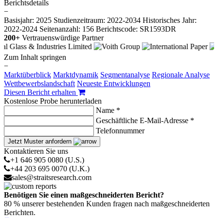
Berichtsdetails
−
Basisjahr: 2025
Studienzeitraum: 2022-2034
Historisches Jahr:
2022-2024
Seitenanzahl: 156
Berichtscode: SR1593DR
200+
Vertrauenswürdige Partner
Zum Inhalt springen
−
Marktüberblick
Marktdynamik
Segmentanalyse
Regionale Analyse
Wettbewerbslandschaft
Neueste Entwicklungen
Diesen Bericht erhalten
Kostenlose Probe herunterladen
Name *
Geschäftliche E-Mail-Adresse *
Telefonnummer
Jetzt Muster anfordern
Kontaktieren Sie uns
+1 646 905 0080 (U.S.)
+44 203 695 0070 (U.K.)
sales@straitsresearch.com
Benötigen Sie einen maßgeschneiderten Bericht?
80 % unserer bestehenden Kunden fragen nach maßgeschneiderten
Berichten.