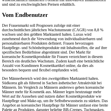
und sind zu erschwinglichen Preisen erhältlich.
Vom Endbenutzer
Der Frauenmarkt soll Prognosen zufolge mit einer
durchschnittlichen jährlichen Wachstumsrate (CAGR) von 8,8 %
wachsen und den größten Marktanteil halten. Luxus wird
zunehmend durch die Verwendung von individualisierbaren und
personalisierbaren Produkten definiert. Frauen bevorzugen
Hautpflege- und Schönheitsprodukte mit Inhaltsstoffen, die auf ihre
spezifischen Bedürfnisse abgestimmt sind. Der Markt für
koreanische Kosmetikprodukte für Frauen verzeichnet in diesem
Bereich ein deutliches Wachstum. Zudem kauft eine beträchtliche
Anzahl von Kundinnen Kosmetikartikel online, da dies als
besonders bequem und flexibel empfunden wird.
Der Männerbereich wird den zweitgrößten Marktanteil halten.
Südkorea gilt als führend in Sachen ästhetischer Attraktivität bei
Männern. Im Vergleich zu Männern anderswo geben koreanische
Männer mehr für Kosmetik aus. Männer legen heutzutage mehr
Wert auf ihr Aussehen und nutzen daher Kosmetikprodukte wie
Hautpflege und Make-up, um ihr Selbstbewusstsein zu stärken. Das
Angebot an koreanischer Hautpflege für Männer umfasst eine breite
Palette an Produkten, darunter beliebte BB-Cremes, Tuchmasken,