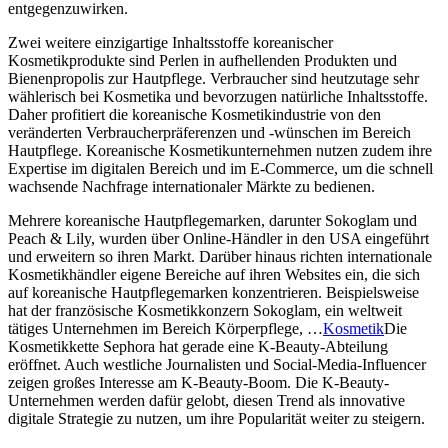
entgegenzuwirken.
Zwei weitere einzigartige Inhaltsstoffe koreanischer
Kosmetikprodukte sind Perlen in aufhellenden Produkten und
Bienenpropolis zur Hautpflege. Verbraucher sind heutzutage sehr
wählerisch bei Kosmetika und bevorzugen natürliche Inhaltsstoffe.
Daher profitiert die koreanische Kosmetikindustrie von den
veränderten Verbraucherpräferenzen und -wünschen im Bereich
Hautpflege. Koreanische Kosmetikunternehmen nutzen zudem ihre
Expertise im digitalen Bereich und im E-Commerce, um die schnell
wachsende Nachfrage internationaler Märkte zu bedienen.
Mehrere koreanische Hautpflegemarken, darunter Sokoglam und
Peach & Lily, wurden über Online-Händler in den USA eingeführt
und erweitern so ihren Markt. Darüber hinaus richten internationale
Kosmetikhändler eigene Bereiche auf ihren Websites ein, die sich
auf koreanische Hautpflegemarken konzentrieren. Beispielsweise
hat der französische Kosmetikkonzern Sokoglam, ein weltweit
tätiges Unternehmen im Bereich Körperpflege, …
Kosmetik
Die
Kosmetikkette Sephora hat gerade eine K-Beauty-Abteilung
eröffnet. Auch westliche Journalisten und Social-Media-Influencer
zeigen großes Interesse am K-Beauty-Boom. Die K-Beauty-
Unternehmen werden dafür gelobt, diesen Trend als innovative
digitale Strategie zu nutzen, um ihre Popularität weiter zu steigern.