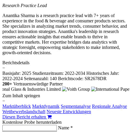
Research Practice Lead
Anantika Sharma is a research practice lead with 7+ years of
experience in the food & beverage and consumer products sectors.
She specializes in analyzing market trends, consumer behavior, and
product innovation strategies. Anantika's leadership in research
ensures actionable insights that enable brands to thrive in
competitive markets. Her expertise bridges data analytics with
strategic foresight, empowering stakeholders to make informed,
growth-oriented decisions.
Berichtsdetails
−
Basisjahr: 2025
Studienzeitraum: 2022-2034
Historisches Jahr:
2022-2024
Seitenanzahl: 140
Berichtscode: SR2678DR
200+
Vertrauenswürdige Partner
Zum Inhalt springen
−
Marktüberblick
Marktdynamik
Segmentanalyse
Regionale Analyse
Wettbewerbslandschaft
Neueste Entwicklungen
Diesen Bericht erhalten
Kostenlose Probe herunterladen
Name *