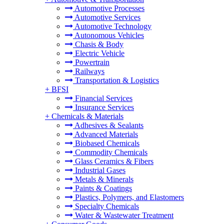
Automotive Processes
Automotive Services
Automotive Technology
Autonomous Vehicles
Chasis & Body
Electric Vehicle
Powertrain
Railways
Transportation & Logistics
+
BFSI
Financial Services
Insurance Services
+
Chemicals & Materials
Adhesives & Sealants
Advanced Materials
Biobased Chemicals
Commodity Chemicals
Glass Ceramics & Fibers
Industrial Gases
Metals & Minerals
Paints & Coatings
Plastics, Polymers, and Elastomers
Specialty Chemicals
Water & Wastewater Treatment