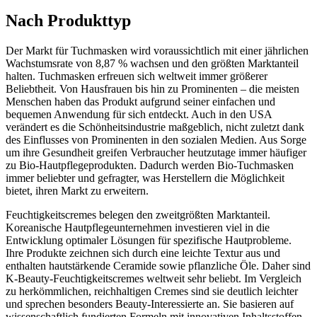
Nach Produkttyp
Der Markt für Tuchmasken wird voraussichtlich mit einer jährlichen
Wachstumsrate von 8,87 % wachsen und den größten Marktanteil
halten. Tuchmasken erfreuen sich weltweit immer größerer
Beliebtheit. Von Hausfrauen bis hin zu Prominenten – die meisten
Menschen haben das Produkt aufgrund seiner einfachen und
bequemen Anwendung für sich entdeckt. Auch in den USA
verändert es die Schönheitsindustrie maßgeblich, nicht zuletzt dank
des Einflusses von Prominenten in den sozialen Medien. Aus Sorge
um ihre Gesundheit greifen Verbraucher heutzutage immer häufiger
zu Bio-Hautpflegeprodukten. Dadurch werden Bio-Tuchmasken
immer beliebter und gefragter, was Herstellern die Möglichkeit
bietet, ihren Markt zu erweitern.
Feuchtigkeitscremes belegen den zweitgrößten Marktanteil.
Koreanische Hautpflegeunternehmen investieren viel in die
Entwicklung optimaler Lösungen für spezifische Hautprobleme.
Ihre Produkte zeichnen sich durch eine leichte Textur aus und
enthalten hautstärkende Ceramide sowie pflanzliche Öle. Daher sind
K-Beauty-Feuchtigkeitscremes weltweit sehr beliebt. Im Vergleich
zu herkömmlichen, reichhaltigen Cremes sind sie deutlich leichter
und sprechen besonders Beauty-Interessierte an. Sie basieren auf
wissenschaftlich fundierten Formeln mit innovativen Inhaltsstoffen