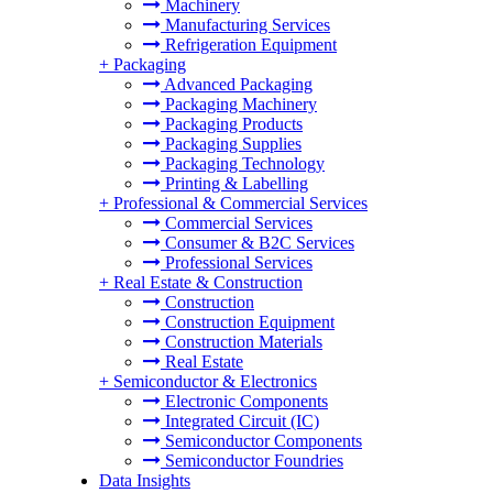
Machinery
Manufacturing Services
Refrigeration Equipment
+
Packaging
Advanced Packaging
Packaging Machinery
Packaging Products
Packaging Supplies
Packaging Technology
Printing & Labelling
+
Professional & Commercial Services
Commercial Services
Consumer & B2C Services
Professional Services
+
Real Estate & Construction
Construction
Construction Equipment
Construction Materials
Real Estate
+
Semiconductor & Electronics
Electronic Components
Integrated Circuit (IC)
Semiconductor Components
Semiconductor Foundries
Data Insights