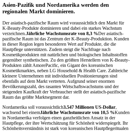
Asien-Pazifik und Nordamerika werden den
regionalen Markt dominieren.
Der asiatisch-pazifische Raum wird voraussichtlich den Markt für
K-Beauty-Produkte dominieren und dabei ein starkes Wachstum
verzeichnen.
Jährliche Wachstumsrate von 8,3 %
Der asiatisch-
pazifische Raum ist das Zentrum der K-Beauty-Produktion. Kunden
in dieser Region legen besonderen Wert auf Produkte, die die
Hautpflege unterstützen. Zudem steigt die Nachfrage nach
Kosmetikprodukten mit natürlichen und biologischen Inhaltsstoffen
gegenüber synthetischen. Zu den größten Herstellern von K-Beauty-
Produkten zählt AmorePacific, ein Gigant des koreanischen
Kosmetikmarktes, neben LG Household & Health Care. Zahlreiche
kleinere Unternehmen mit individuellen Positionierungen sind
ebenfalls auf dem Markt vertreten. Aufgrund seiner enormen
Bevölkerungszahl, des rasanten Wirtschaftswachstums und der
steigenden Kaufkraft der Verbraucher stellt der asiatisch-pazifische
Raum das größte Marktsegment dar.
Nordamerika soll voraussichtlich
3.547 Millionen US-Dollar
,
wachsend bei einem
Jährliche Wachstumsrate von 10,5 %
Kunden
in Nordamerika verfolgen einen ganzheitlichen Ansatz in der
Hautpflege, der ihre Wertschätzung für Schönheit widerspiegelt. Ihr
Schönheitsverständnis ist stark von koreanischen Hautpflegeritualen