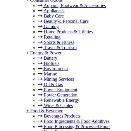
+
Consumer Goods
Apparel, Footwear & Accessories
Appliances
Baby Care
Beauty & Personal Care
Gaming
Home Products & Utilities
Retailing
Sports & Fitness
Travel & Tourism
+
Energy & Power
Battery
Biofuels
Environment
Marine
Mining Services
Oil & Gas
Power Equipment
Power Generation
Renewable Energy
Wires & Cables
+
Food & Beverage
Beverages Products
Food Ingredients & Food Additives
Food Processing & Processed Food