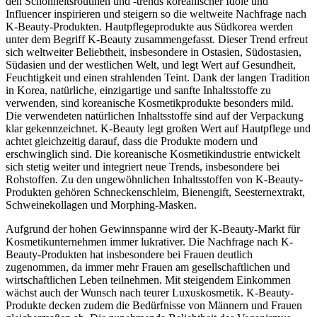
den Schönheitsroutinen und -trends koreanischer Idole und
Influencer inspirieren und steigern so die weltweite Nachfrage nach
K-Beauty-Produkten. Hautpflegeprodukte aus Südkorea werden
unter dem Begriff K-Beauty zusammengefasst. Dieser Trend erfreut
sich weltweiter Beliebtheit, insbesondere in Ostasien, Südostasien,
Südasien und der westlichen Welt, und legt Wert auf Gesundheit,
Feuchtigkeit und einen strahlenden Teint. Dank der langen Tradition
in Korea, natürliche, einzigartige und sanfte Inhaltsstoffe zu
verwenden, sind koreanische Kosmetikprodukte besonders mild.
Die verwendeten natürlichen Inhaltsstoffe sind auf der Verpackung
klar gekennzeichnet. K-Beauty legt großen Wert auf Hautpflege und
achtet gleichzeitig darauf, dass die Produkte modern und
erschwinglich sind. Die koreanische Kosmetikindustrie entwickelt
sich stetig weiter und integriert neue Trends, insbesondere bei
Rohstoffen. Zu den ungewöhnlichen Inhaltsstoffen von K-Beauty-
Produkten gehören Schneckenschleim, Bienengift, Seesternextrakt,
Schweinekollagen und Morphing-Masken.
Aufgrund der hohen Gewinnspanne wird der K-Beauty-Markt für
Kosmetikunternehmen immer lukrativer. Die Nachfrage nach K-
Beauty-Produkten hat insbesondere bei Frauen deutlich
zugenommen, da immer mehr Frauen am gesellschaftlichen und
wirtschaftlichen Leben teilnehmen. Mit steigendem Einkommen
wächst auch der Wunsch nach teurer Luxuskosmetik. K-Beauty-
Produkte decken zudem die Bedürfnisse von Männern und Frauen