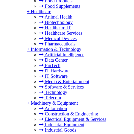
Food Products
Food Supplements
+
Healthcare
Animal Health
Biotechnology
Healthcare IT
Healthcare Services
Medical Devices
Pharmaceuticals
+
Information & Technology
Artificial Intelligence
Data Center
FinTech
IT Hardware
IT Software
Media & Entertainment
Software & Services
Technology
Telecom
+
Machinery & Equipment
Automation
Construction & Engineering
Electrical Equipment & Services
Industrial Equipment
Industrial Goods