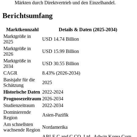
Märkten durch Direktvertrieb und den Einzelhandel.
Berichtsumfang
Marktkennzahl
Details & Daten (2025-2034)
Marktgröße in
USD 14.74 Billion
2025
Marktgröße in
USD 15.99 Billion
2026
Marktgröße in
USD 30.55 Billion
2034
CAGR
8.43% (2026-2034)
Basisjahr für die
2025
Schätzung
Historische Daten
2022-2024
Prognosezeitraum
2026-2034
Studienzeitraum
2022-2034
Dominierende
Asien-Pazifik
Region
Am schnellsten
Nordamerika
wachsende Region
ABLE C and C CO. Ltd., Adwin Korea Corp,