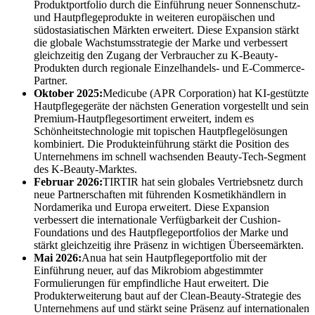
Produktportfolio durch die Einführung neuer Sonnenschutz-
und Hautpflegeprodukte in weiteren europäischen und
südostasiatischen Märkten erweitert. Diese Expansion stärkt
die globale Wachstumsstrategie der Marke und verbessert
gleichzeitig den Zugang der Verbraucher zu K-Beauty-
Produkten durch regionale Einzelhandels- und E-Commerce-
Partner.
Oktober 2025:
Medicube (APR Corporation) hat KI-gestützte
Hautpflegegeräte der nächsten Generation vorgestellt und sein
Premium-Hautpflegesortiment erweitert, indem es
Schönheitstechnologie mit topischen Hautpflegelösungen
kombiniert. Die Produkteinführung stärkt die Position des
Unternehmens im schnell wachsenden Beauty-Tech-Segment
des K-Beauty-Marktes.
Februar 2026:
TIRTIR hat sein globales Vertriebsnetz durch
neue Partnerschaften mit führenden Kosmetikhändlern in
Nordamerika und Europa erweitert. Diese Expansion
verbessert die internationale Verfügbarkeit der Cushion-
Foundations und des Hautpflegeportfolios der Marke und
stärkt gleichzeitig ihre Präsenz in wichtigen Überseemärkten.
Mai 2026:
Anua hat sein Hautpflegeportfolio mit der
Einführung neuer, auf das Mikrobiom abgestimmter
Formulierungen für empfindliche Haut erweitert. Die
Produkterweiterung baut auf der Clean-Beauty-Strategie des
Unternehmens auf und stärkt seine Präsenz auf internationalen