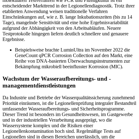
molekularen Testverfahren wie PCR und Flüssigkultur ist ein
entscheidender Markttrend in der Legionellendiagnostik. Trotz ihrer
etablierten Anwendung weisen traditionelle Verfahren
Einschränkungen auf, wie z. B. lange Inkubationszeiten (bis zu 14
Tage), mangelnde Sensitivität und eine hohe Ergebnisvariabilität
aufgrund der Abhängigkeit von den Arbeitsabläufen. Neuere
Testprotokolle hingegen liefern deutlich schnellere und genauere
Ergebnisse.
Beispielsweise brachte LuminUltra im November 2022 die
GeneCount qPCR Corrosion Collection auf den Markt, eine
Reihe von DNA-basierten Überwachungsinstrumenten zur
Bekämpfung mikrobiell beeinflusster Korrosion (MIC).
Wachstum der Wasseraufbereitungs- und -
managementdienstleistungen
Da Industrie und Betriebe der Wasserqualitätssicherung zunehmend
Priorität einräumen, ist die Legionellenprüfung integraler Bestandteil
umfassender Wasseraufbereitungs- und Sicherheitsprogramme.
Dieser Trend ist besonders im Gesundheitswesen, im Gastgewerbe
und in der industriellen Verarbeitung ausgeprägt, wo die
Wassersysteme komplex und die Risiken einer
Legionellenkontamination hoch sind. Regelmäßige Tests auf
Legionellen sind in diesen Bereichen unerlässlich, um die