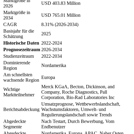
Marktgröße in
USD 403.83 Million
2026
Marktgröße in
USD 765.01 Million
2034
CAGR
8.31% (2026-2034)
Basisjahr für die
2025
Schätzung
Historische Daten
2022-2024
Prognosezeitraum
2026-2034
Studienzeitraum
2022-2034
Dominierende
Nordamerika
Region
Am schnellsten
Europa
wachsende Region
Merck KGaA, Becton, Dickinson, and
Wichtige
Company, Roche Diagnostics, Pall
Marktteilnehmer
Corporation, Bio-Rad Laboratories Inc
Umsatzprognose, Wettbewerbslandschaft,
Berichtsabdeckung
Wachstumsfaktoren, Umwelt- und
Regulierungslandschaft sowie Trends
Abgedeckte
Nach Testart, Durch Bewerbung, Vom
Segmente
Endbenutzer
Abgedeckte
Nordamerika, Europa, APAC, Naher Osten