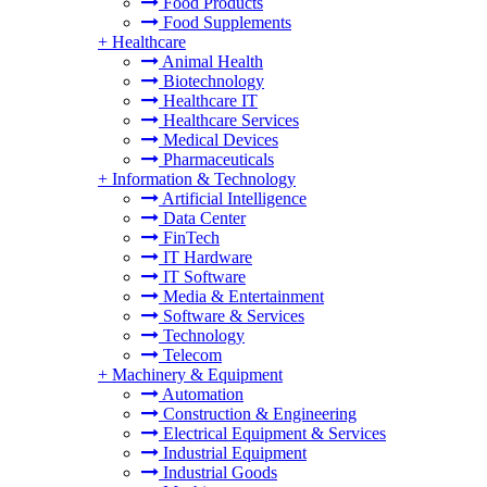
Food Products
Food Supplements
+
Healthcare
Animal Health
Biotechnology
Healthcare IT
Healthcare Services
Medical Devices
Pharmaceuticals
+
Information & Technology
Artificial Intelligence
Data Center
FinTech
IT Hardware
IT Software
Media & Entertainment
Software & Services
Technology
Telecom
+
Machinery & Equipment
Automation
Construction & Engineering
Electrical Equipment & Services
Industrial Equipment
Industrial Goods