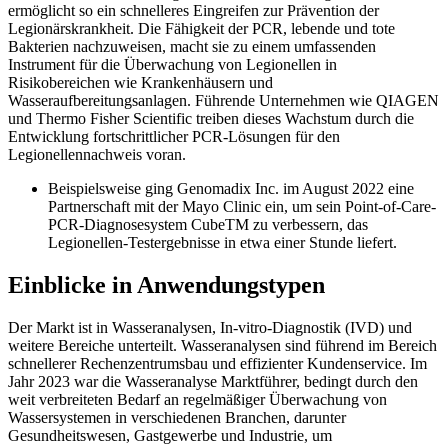
ermöglicht so ein schnelleres Eingreifen zur Prävention der
Legionärskrankheit. Die Fähigkeit der PCR, lebende und tote
Bakterien nachzuweisen, macht sie zu einem umfassenden
Instrument für die Überwachung von Legionellen in
Risikobereichen wie Krankenhäusern und
Wasseraufbereitungsanlagen. Führende Unternehmen wie QIAGEN
und Thermo Fisher Scientific treiben dieses Wachstum durch die
Entwicklung fortschrittlicher PCR-Lösungen für den
Legionellennachweis voran.
Beispielsweise ging Genomadix Inc. im August 2022 eine
Partnerschaft mit der Mayo Clinic ein, um sein Point-of-Care-
PCR-Diagnosesystem CubeTM zu verbessern, das
Legionellen-Testergebnisse in etwa einer Stunde liefert.
Einblicke in Anwendungstypen
Der Markt ist in Wasseranalysen, In-vitro-Diagnostik (IVD) und
weitere Bereiche unterteilt. Wasseranalysen sind führend im Bereich
schnellerer Rechenzentrumsbau und effizienter Kundenservice. Im
Jahr 2023 war die Wasseranalyse Marktführer, bedingt durch den
weit verbreiteten Bedarf an regelmäßiger Überwachung von
Wassersystemen in verschiedenen Branchen, darunter
Gesundheitswesen, Gastgewerbe und Industrie, um