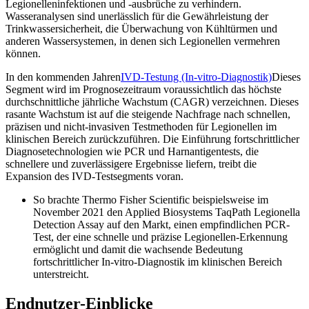
Legionelleninfektionen und -ausbrüche zu verhindern.
Wasseranalysen sind unerlässlich für die Gewährleistung der
Trinkwassersicherheit, die Überwachung von Kühltürmen und
anderen Wassersystemen, in denen sich Legionellen vermehren
können.
In den kommenden Jahren
IVD-Testung (In-vitro-Diagnostik)
Dieses
Segment wird im Prognosezeitraum voraussichtlich das höchste
durchschnittliche jährliche Wachstum (CAGR) verzeichnen. Dieses
rasante Wachstum ist auf die steigende Nachfrage nach schnellen,
präzisen und nicht-invasiven Testmethoden für Legionellen im
klinischen Bereich zurückzuführen. Die Einführung fortschrittlicher
Diagnosetechnologien wie PCR und Harnantigentests, die
schnellere und zuverlässigere Ergebnisse liefern, treibt die
Expansion des IVD-Testsegments voran.
So brachte Thermo Fisher Scientific beispielsweise im
November 2021 den Applied Biosystems TaqPath Legionella
Detection Assay auf den Markt, einen empfindlichen PCR-
Test, der eine schnelle und präzise Legionellen-Erkennung
ermöglicht und damit die wachsende Bedeutung
fortschrittlicher In-vitro-Diagnostik im klinischen Bereich
unterstreicht.
Endnutzer-Einblicke