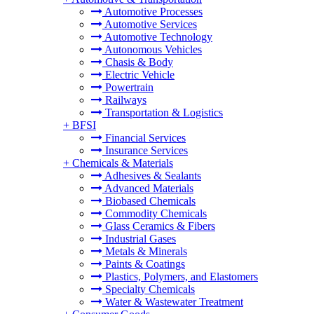
Automotive Processes
Automotive Services
Automotive Technology
Autonomous Vehicles
Chasis & Body
Electric Vehicle
Powertrain
Railways
Transportation & Logistics
+
BFSI
Financial Services
Insurance Services
+
Chemicals & Materials
Adhesives & Sealants
Advanced Materials
Biobased Chemicals
Commodity Chemicals
Glass Ceramics & Fibers
Industrial Gases
Metals & Minerals
Paints & Coatings
Plastics, Polymers, and Elastomers
Specialty Chemicals
Water & Wastewater Treatment