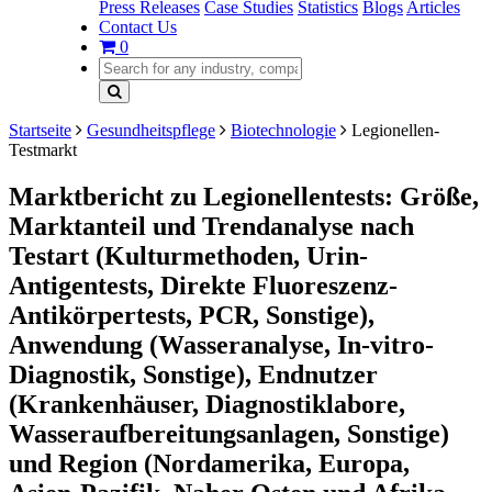
Press Releases
Case Studies
Statistics
Blogs
Articles
Contact Us
0
Startseite
Gesundheitspflege
Biotechnologie
Legionellen-
Testmarkt
Marktbericht zu Legionellentests: Größe,
Marktanteil und Trendanalyse nach
Testart (Kulturmethoden, Urin-
Antigentests, Direkte Fluoreszenz-
Antikörpertests, PCR, Sonstige),
Anwendung (Wasseranalyse, In-vitro-
Diagnostik, Sonstige), Endnutzer
(Krankenhäuser, Diagnostiklabore,
Wasseraufbereitungsanlagen, Sonstige)
und Region (Nordamerika, Europa,