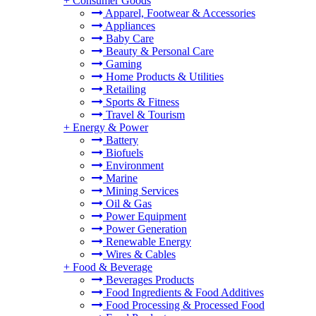
+
Consumer Goods
Apparel, Footwear & Accessories
Appliances
Baby Care
Beauty & Personal Care
Gaming
Home Products & Utilities
Retailing
Sports & Fitness
Travel & Tourism
+
Energy & Power
Battery
Biofuels
Environment
Marine
Mining Services
Oil & Gas
Power Equipment
Power Generation
Renewable Energy
Wires & Cables
+
Food & Beverage
Beverages Products
Food Ingredients & Food Additives
Food Processing & Processed Food