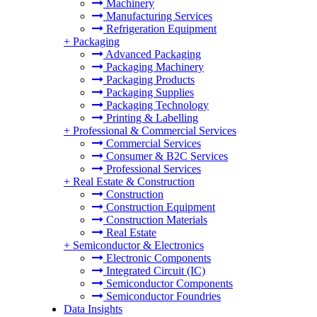
Machinery
Manufacturing Services
Refrigeration Equipment
+
Packaging
Advanced Packaging
Packaging Machinery
Packaging Products
Packaging Supplies
Packaging Technology
Printing & Labelling
+
Professional & Commercial Services
Commercial Services
Consumer & B2C Services
Professional Services
+
Real Estate & Construction
Construction
Construction Equipment
Construction Materials
Real Estate
+
Semiconductor & Electronics
Electronic Components
Integrated Circuit (IC)
Semiconductor Components
Semiconductor Foundries
Data Insights