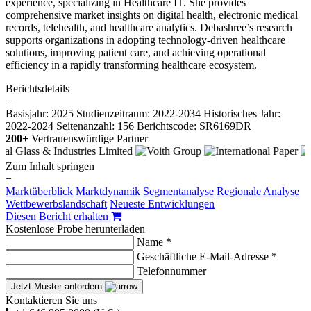
experience, specializing in Healthcare IT. She provides
comprehensive market insights on digital health, electronic medical
records, telehealth, and healthcare analytics. Debashree’s research
supports organizations in adopting technology-driven healthcare
solutions, improving patient care, and achieving operational
efficiency in a rapidly transforming healthcare ecosystem.
Berichtsdetails
−
Basisjahr: 2025
Studienzeitraum: 2022-2034
Historisches Jahr:
2022-2024
Seitenanzahl: 156
Berichtscode: SR6169DR
200+
Vertrauenswürdige Partner
Zum Inhalt springen
−
Marktüberblick
Marktdynamik
Segmentanalyse
Regionale Analyse
Wettbewerbslandschaft
Neueste Entwicklungen
Diesen Bericht erhalten
Kostenlose Probe herunterladen
Name *
Geschäftliche E-Mail-Adresse *
Telefonnummer
Jetzt Muster anfordern
Kontaktieren Sie uns