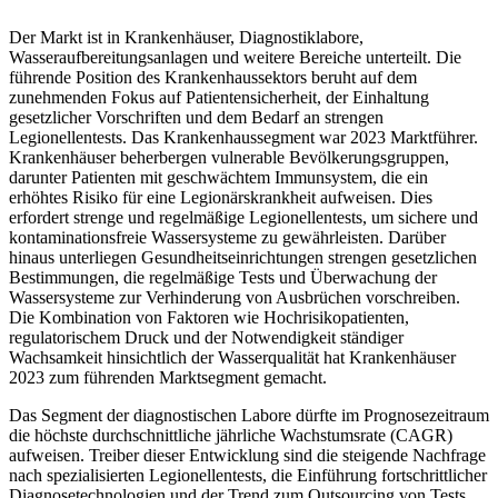
Der Markt ist in Krankenhäuser, Diagnostiklabore,
Wasseraufbereitungsanlagen und weitere Bereiche unterteilt. Die
führende Position des Krankenhaussektors beruht auf dem
zunehmenden Fokus auf Patientensicherheit, der Einhaltung
gesetzlicher Vorschriften und dem Bedarf an strengen
Legionellentests. Das Krankenhaussegment war 2023 Marktführer.
Krankenhäuser beherbergen vulnerable Bevölkerungsgruppen,
darunter Patienten mit geschwächtem Immunsystem, die ein
erhöhtes Risiko für eine Legionärskrankheit aufweisen. Dies
erfordert strenge und regelmäßige Legionellentests, um sichere und
kontaminationsfreie Wassersysteme zu gewährleisten. Darüber
hinaus unterliegen Gesundheitseinrichtungen strengen gesetzlichen
Bestimmungen, die regelmäßige Tests und Überwachung der
Wassersysteme zur Verhinderung von Ausbrüchen vorschreiben.
Die Kombination von Faktoren wie Hochrisikopatienten,
regulatorischem Druck und der Notwendigkeit ständiger
Wachsamkeit hinsichtlich der Wasserqualität hat Krankenhäuser
2023 zum führenden Marktsegment gemacht.
Das Segment der diagnostischen Labore dürfte im Prognosezeitraum
die höchste durchschnittliche jährliche Wachstumsrate (CAGR)
aufweisen. Treiber dieser Entwicklung sind die steigende Nachfrage
nach spezialisierten Legionellentests, die Einführung fortschrittlicher
Diagnosetechnologien und der Trend zum Outsourcing von Tests,