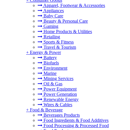
+
Consumer Goods
Apparel, Footwear & Accessories
Appliances
Baby Care
Beauty & Personal Care
Gaming
Home Products & Utilities
Retailing
Sports & Fitness
Travel & Tourism
+
Energy & Power
Battery
Biofuels
Environment
Marine
Mining Services
Oil & Gas
Power Equipment
Power Generation
Renewable Energy
Wires & Cables
+
Food & Beverage
Beverages Products
Food Ingredients & Food Additives
Food Processing & Processed Food