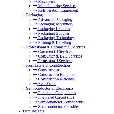
Machinery
Manufacturing Services
Refrigeration Equipment
+
Packaging
Advanced Packaging
Packaging Machinery
Packaging Products
Packaging Supplies
Packaging Technology
Printing & Labelling
+
Professional & Commercial Services
Commercial Services
Consumer & B2C Services
Professional Services
+
Real Estate & Construction
Construction
Construction Equipment
Construction Materials
Real Estate
+
Semiconductor & Electronics
Electronic Components
Integrated Circuit (IC)
Semiconductor Components
Semiconductor Foundries
Data Insights