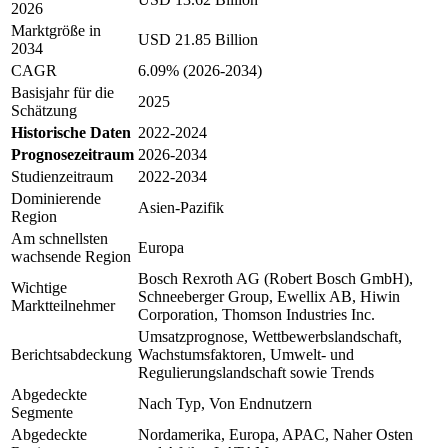
2026
Marktgröße in
USD 21.85 Billion
2034
CAGR
6.09% (2026-2034)
Basisjahr für die
2025
Schätzung
Historische Daten
2022-2024
Prognosezeitraum
2026-2034
Studienzeitraum
2022-2034
Dominierende
Asien-Pazifik
Region
Am schnellsten
Europa
wachsende Region
Bosch Rexroth AG (Robert Bosch GmbH),
Wichtige
Schneeberger Group, Ewellix AB, Hiwin
Marktteilnehmer
Corporation, Thomson Industries Inc.
Umsatzprognose, Wettbewerbslandschaft,
Berichtsabdeckung
Wachstumsfaktoren, Umwelt- und
Regulierungslandschaft sowie Trends
Abgedeckte
Nach Typ, Von Endnutzern
Segmente
Abgedeckte
Nordamerika, Europa, APAC, Naher Osten