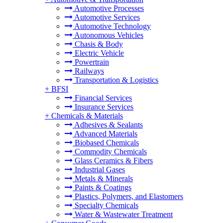
Automotive Processes
Automotive Services
Automotive Technology
Autonomous Vehicles
Chasis & Body
Electric Vehicle
Powertrain
Railways
Transportation & Logistics
+
BFSI
Financial Services
Insurance Services
+
Chemicals & Materials
Adhesives & Sealants
Advanced Materials
Biobased Chemicals
Commodity Chemicals
Glass Ceramics & Fibers
Industrial Gases
Metals & Minerals
Paints & Coatings
Plastics, Polymers, and Elastomers
Specialty Chemicals
Water & Wastewater Treatment