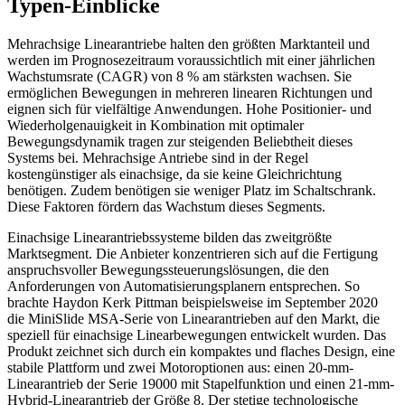
Typen-Einblicke
Mehrachsige Linearantriebe halten den größten Marktanteil und
werden im Prognosezeitraum voraussichtlich mit einer jährlichen
Wachstumsrate (CAGR) von 8 % am stärksten wachsen. Sie
ermöglichen Bewegungen in mehreren linearen Richtungen und
eignen sich für vielfältige Anwendungen. Hohe Positionier- und
Wiederholgenauigkeit in Kombination mit optimaler
Bewegungsdynamik tragen zur steigenden Beliebtheit dieses
Systems bei. Mehrachsige Antriebe sind in der Regel
kostengünstiger als einachsige, da sie keine Gleichrichtung
benötigen. Zudem benötigen sie weniger Platz im Schaltschrank.
Diese Faktoren fördern das Wachstum dieses Segments.
Einachsige Linearantriebssysteme bilden das zweitgrößte
Marktsegment. Die Anbieter konzentrieren sich auf die Fertigung
anspruchsvoller Bewegungssteuerungslösungen, die den
Anforderungen von Automatisierungsplanern entsprechen. So
brachte Haydon Kerk Pittman beispielsweise im September 2020
die MiniSlide MSA-Serie von Linearantrieben auf den Markt, die
speziell für einachsige Linearbewegungen entwickelt wurden. Das
Produkt zeichnet sich durch ein kompaktes und flaches Design, eine
stabile Plattform und zwei Motoroptionen aus: einen 20-mm-
Linearantrieb der Serie 19000 mit Stapelfunktion und einen 21-mm-
Hybrid-Linearantrieb der Größe 8. Der stetige technologische