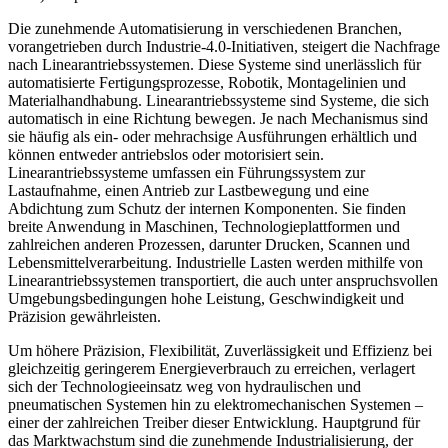
Die zunehmende Automatisierung in verschiedenen Branchen,
vorangetrieben durch Industrie-4.0-Initiativen, steigert die Nachfrage
nach Linearantriebssystemen. Diese Systeme sind unerlässlich für
automatisierte Fertigungsprozesse, Robotik, Montagelinien und
Materialhandhabung. Linearantriebssysteme sind Systeme, die sich
automatisch in eine Richtung bewegen. Je nach Mechanismus sind
sie häufig als ein- oder mehrachsige Ausführungen erhältlich und
können entweder antriebslos oder motorisiert sein.
Linearantriebssysteme umfassen ein Führungssystem zur
Lastaufnahme, einen Antrieb zur Lastbewegung und eine
Abdichtung zum Schutz der internen Komponenten. Sie finden
breite Anwendung in Maschinen, Technologieplattformen und
zahlreichen anderen Prozessen, darunter Drucken, Scannen und
Lebensmittelverarbeitung. Industrielle Lasten werden mithilfe von
Linearantriebssystemen transportiert, die auch unter anspruchsvollen
Umgebungsbedingungen hohe Leistung, Geschwindigkeit und
Präzision gewährleisten.
Um höhere Präzision, Flexibilität, Zuverlässigkeit und Effizienz bei
gleichzeitig geringerem Energieverbrauch zu erreichen, verlagert
sich der Technologieeinsatz weg von hydraulischen und
pneumatischen Systemen hin zu elektromechanischen Systemen –
einer der zahlreichen Treiber dieser Entwicklung. Hauptgrund für
das Marktwachstum sind die zunehmende Industrialisierung, der