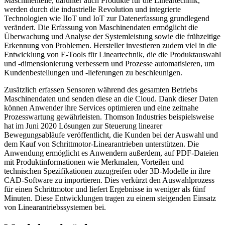
Maschinenteile, darunter auch Produkte für die Lineartechnik,
werden durch die industrielle Revolution und integrierte
Technologien wie IIoT und IoT zur Datenerfassung grundlegend
verändert. Die Erfassung von Maschinendaten ermöglicht die
Überwachung und Analyse der Systemleistung sowie die frühzeitige
Erkennung von Problemen. Hersteller investieren zudem viel in die
Entwicklung von E-Tools für Lineartechnik, die die Produktauswahl
und -dimensionierung verbessern und Prozesse automatisieren, um
Kundenbestellungen und -lieferungen zu beschleunigen.
Zusätzlich erfassen Sensoren während des gesamten Betriebs
Maschinendaten und senden diese an die Cloud. Dank dieser Daten
können Anwender ihre Services optimieren und eine zeitnahe
Prozesswartung gewährleisten. Thomson Industries beispielsweise
hat im Juni 2020 Lösungen zur Steuerung linearer
Bewegungsabläufe veröffentlicht, die Kunden bei der Auswahl und
dem Kauf von Schrittmotor-Linearantrieben unterstützen. Die
Anwendung ermöglicht es Anwendern außerdem, auf PDF-Dateien
mit Produktinformationen wie Merkmalen, Vorteilen und
technischen Spezifikationen zuzugreifen oder 3D-Modelle in ihre
CAD-Software zu importieren. Dies verkürzt den Auswahlprozess
für einen Schrittmotor und liefert Ergebnisse in weniger als fünf
Minuten. Diese Entwicklungen tragen zu einem steigenden Einsatz
von Linearantriebssystemen bei.