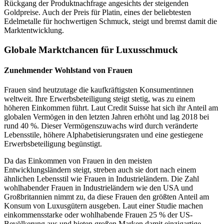
Rückgang der Produktnachfrage angesichts der steigenden
Goldpreise. Auch der Preis für Platin, eines der beliebtesten
Edelmetalle für hochwertigen Schmuck, steigt und bremst damit die
Marktentwicklung.
Globale Marktchancen für Luxusschmuck
Zunehmender Wohlstand von Frauen
Frauen sind heutzutage die kaufkräftigsten Konsumentinnen
weltweit. Ihre Erwerbsbeteiligung steigt stetig, was zu einem
höheren Einkommen führt. Laut Credit Suisse hat sich ihr Anteil am
globalen Vermögen in den letzten Jahren erhöht und lag 2018 bei
rund 40 %. Dieser Vermögenszuwachs wird durch veränderte
Lebensstile, höhere Alphabetisierungsraten und eine gestiegene
Erwerbsbeteiligung begünstigt.
Da das Einkommen von Frauen in den meisten
Entwicklungsländern steigt, streben auch sie dort nach einem
ähnlichen Lebensstil wie Frauen in Industrieländern. Die Zahl
wohlhabender Frauen in Industrieländern wie den USA und
Großbritannien nimmt zu, da diese Frauen den größten Anteil am
Konsum von Luxusgütern ausgeben. Laut einer Studie machen
einkommensstarke oder wohlhabende Frauen 25 % der US-
Bevölkerung aus und bieten großen Marken damit einzigartige