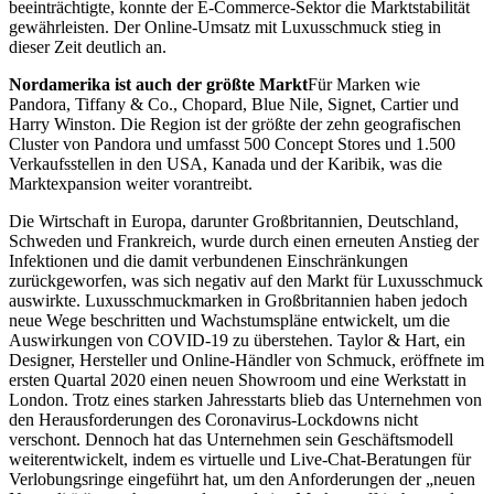
beeinträchtigte, konnte der E-Commerce-Sektor die Marktstabilität
gewährleisten. Der Online-Umsatz mit Luxusschmuck stieg in
dieser Zeit deutlich an.
Nordamerika ist auch der größte Markt
Für Marken wie
Pandora, Tiffany & Co., Chopard, Blue Nile, Signet, Cartier und
Harry Winston. Die Region ist der größte der zehn geografischen
Cluster von Pandora und umfasst 500 Concept Stores und 1.500
Verkaufsstellen in den USA, Kanada und der Karibik, was die
Marktexpansion weiter vorantreibt.
Die Wirtschaft in Europa, darunter Großbritannien, Deutschland,
Schweden und Frankreich, wurde durch einen erneuten Anstieg der
Infektionen und die damit verbundenen Einschränkungen
zurückgeworfen, was sich negativ auf den Markt für Luxusschmuck
auswirkte. Luxusschmuckmarken in Großbritannien haben jedoch
neue Wege beschritten und Wachstumspläne entwickelt, um die
Auswirkungen von COVID-19 zu überstehen. Taylor & Hart, ein
Designer, Hersteller und Online-Händler von Schmuck, eröffnete im
ersten Quartal 2020 einen neuen Showroom und eine Werkstatt in
London. Trotz eines starken Jahresstarts blieb das Unternehmen von
den Herausforderungen des Coronavirus-Lockdowns nicht
verschont. Dennoch hat das Unternehmen sein Geschäftsmodell
weiterentwickelt, indem es virtuelle und Live-Chat-Beratungen für
Verlobungsringe eingeführt hat, um den Anforderungen der „neuen