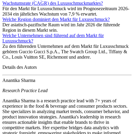
Wachstumsrate (CAGR) des Luxusschmuckmarktes?
Für den Markt für Luxusschmuck wird im Prognosezeitraum 2026-
2034 ein jährliches Wachstum von 7,9 % erwartet.
Welche Region dominiert den Markt für Luxusschmuck?
Der asiatisch-pazifische Raum wird im Jahr 2026 die führende
Region in diesem Markt sein.
Welche Unternehmen sind führend auf dem Markt für
Luxusschmuck?
Zu den führenden Unternehmen auf dem Markt für Luxusschmuck
gehören Guccio Gucci S.p.A., The Swatch Group Ltd., Tiffany &
Co., Louis Vuitton SE, Richemont und andere.
Details des Autors
Anantika Sharma
Research Practice Lead
Anantika Sharma is a research practice lead with 7+ years of
experience in the food & beverage and consumer products sectors.
She specializes in analyzing market trends, consumer behavior, and
product innovation strategies. Anantika's leadership in research
ensures actionable insights that enable brands to thrive in
competitive markets. Her expertise bridges data analytics with
strategic foresight, empowering stakeholders to make informed,