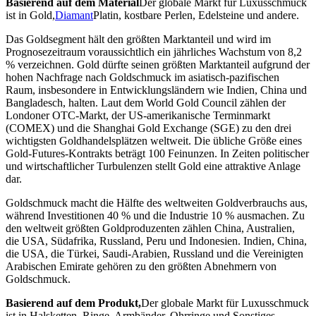
Basierend auf dem Material
Der globale Markt für Luxusschmuck
ist in Gold,
Diamant
Platin, kostbare Perlen, Edelsteine ​​und andere.
Das Goldsegment hält den größten Marktanteil und wird im
Prognosezeitraum voraussichtlich ein jährliches Wachstum von 8,2
% verzeichnen. Gold dürfte seinen größten Marktanteil aufgrund der
hohen Nachfrage nach Goldschmuck im asiatisch-pazifischen
Raum, insbesondere in Entwicklungsländern wie Indien, China und
Bangladesch, halten. Laut dem World Gold Council zählen der
Londoner OTC-Markt, der US-amerikanische Terminmarkt
(COMEX) und die Shanghai Gold Exchange (SGE) zu den drei
wichtigsten Goldhandelsplätzen weltweit. Die übliche Größe eines
Gold-Futures-Kontrakts beträgt 100 Feinunzen. In Zeiten politischer
und wirtschaftlicher Turbulenzen stellt Gold eine attraktive Anlage
dar.
Goldschmuck macht die Hälfte des weltweiten Goldverbrauchs aus,
während Investitionen 40 % und die Industrie 10 % ausmachen. Zu
den weltweit größten Goldproduzenten zählen China, Australien,
die USA, Südafrika, Russland, Peru und Indonesien. Indien, China,
die USA, die Türkei, Saudi-Arabien, Russland und die Vereinigten
Arabischen Emirate gehören zu den größten Abnehmern von
Goldschmuck.
Basierend auf dem Produkt,
Der globale Markt für Luxusschmuck
ist in Halsketten, Ringe, Armbänder, Ohrringe und Sonstiges