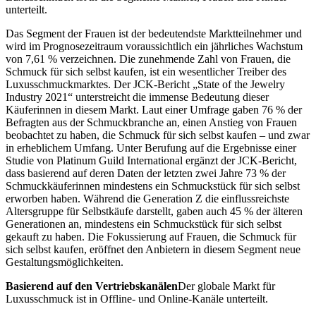
unterteilt.
Das Segment der Frauen ist der bedeutendste Marktteilnehmer und
wird im Prognosezeitraum voraussichtlich ein jährliches Wachstum
von 7,61 % verzeichnen. Die zunehmende Zahl von Frauen, die
Schmuck für sich selbst kaufen, ist ein wesentlicher Treiber des
Luxusschmuckmarktes. Der JCK-Bericht „State of the Jewelry
Industry 2021“ unterstreicht die immense Bedeutung dieser
Käuferinnen in diesem Markt. Laut einer Umfrage gaben 76 % der
Befragten aus der Schmuckbranche an, einen Anstieg von Frauen
beobachtet zu haben, die Schmuck für sich selbst kaufen – und zwar
in erheblichem Umfang. Unter Berufung auf die Ergebnisse einer
Studie von Platinum Guild International ergänzt der JCK-Bericht,
dass basierend auf deren Daten der letzten zwei Jahre 73 % der
Schmuckkäuferinnen mindestens ein Schmuckstück für sich selbst
erworben haben. Während die Generation Z die einflussreichste
Altersgruppe für Selbstkäufe darstellt, gaben auch 45 % der älteren
Generationen an, mindestens ein Schmuckstück für sich selbst
gekauft zu haben. Die Fokussierung auf Frauen, die Schmuck für
sich selbst kaufen, eröffnet den Anbietern in diesem Segment neue
Gestaltungsmöglichkeiten.
Basierend auf den Vertriebskanälen
Der globale Markt für
Luxusschmuck ist in Offline- und Online-Kanäle unterteilt.