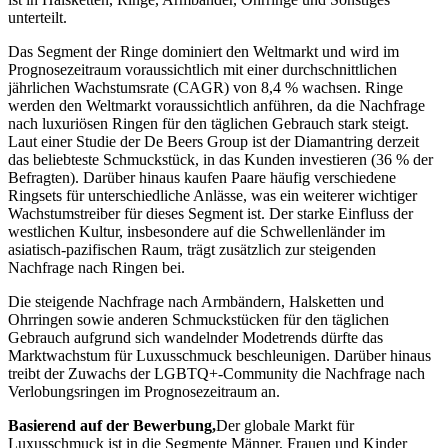
unterteilt.
Das Segment der Ringe dominiert den Weltmarkt und wird im
Prognosezeitraum voraussichtlich mit einer durchschnittlichen
jährlichen Wachstumsrate (CAGR) von 8,4 % wachsen. Ringe
werden den Weltmarkt voraussichtlich anführen, da die Nachfrage
nach luxuriösen Ringen für den täglichen Gebrauch stark steigt.
Laut einer Studie der De Beers Group ist der Diamantring derzeit
das beliebteste Schmuckstück, in das Kunden investieren (36 % der
Befragten). Darüber hinaus kaufen Paare häufig verschiedene
Ringsets für unterschiedliche Anlässe, was ein weiterer wichtiger
Wachstumstreiber für dieses Segment ist. Der starke Einfluss der
westlichen Kultur, insbesondere auf die Schwellenländer im
asiatisch-pazifischen Raum, trägt zusätzlich zur steigenden
Nachfrage nach Ringen bei.
Die steigende Nachfrage nach Armbändern, Halsketten und
Ohrringen sowie anderen Schmuckstücken für den täglichen
Gebrauch aufgrund sich wandelnder Modetrends dürfte das
Marktwachstum für Luxusschmuck beschleunigen. Darüber hinaus
treibt der Zuwachs der LGBTQ+-Community die Nachfrage nach
Verlobungsringen im Prognosezeitraum an.
Basierend auf der Bewerbung,
Der globale Markt für
Luxusschmuck ist in die Segmente Männer, Frauen und Kinder