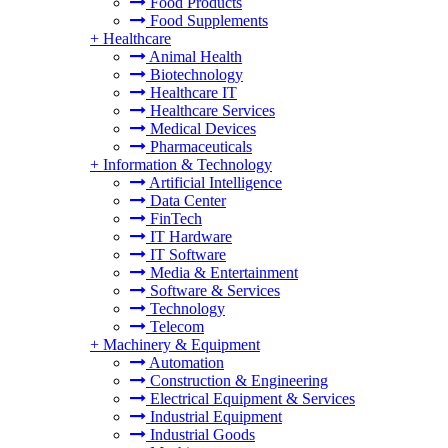
Food Products
Food Supplements
+
Healthcare
Animal Health
Biotechnology
Healthcare IT
Healthcare Services
Medical Devices
Pharmaceuticals
+
Information & Technology
Artificial Intelligence
Data Center
FinTech
IT Hardware
IT Software
Media & Entertainment
Software & Services
Technology
Telecom
+
Machinery & Equipment
Automation
Construction & Engineering
Electrical Equipment & Services
Industrial Equipment
Industrial Goods