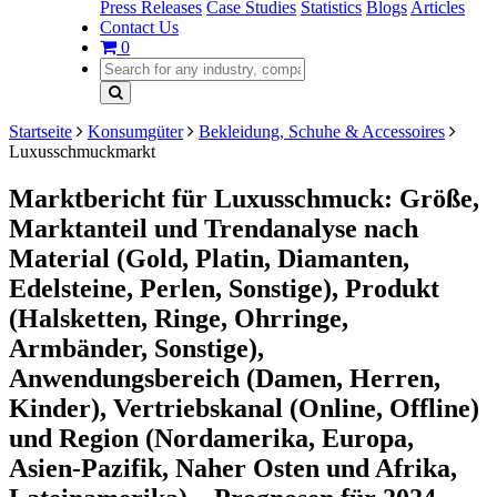
Press Releases
Case Studies
Statistics
Blogs
Articles
Contact Us
0
Startseite
Konsumgüter
Bekleidung, Schuhe & Accessoires
Luxusschmuckmarkt
Marktbericht für Luxusschmuck: Größe,
Marktanteil und Trendanalyse nach
Material (Gold, Platin, Diamanten,
Edelsteine, Perlen, Sonstige), Produkt
(Halsketten, Ringe, Ohrringe,
Armbänder, Sonstige),
Anwendungsbereich (Damen, Herren,
Kinder), Vertriebskanal (Online, Offline)
und Region (Nordamerika, Europa,
Asien-Pazifik, Naher Osten und Afrika,