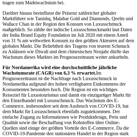
tragen zum Marktwachstum bei.
Darüber hinaus beeinflusst die Präsenz zahlreicher globaler
Marktführer wie Tanishq, Malabar Gold and Diamonds, Qeelin und
Wallace Chan in der Region den Konsum von Luxusschmuck
maßgeblich. So zählte der indische Luxusschmuckmarkt laut Daten
der India Brand Equity Foundation im Juli 2020 mit einem Anteil
von 31 % am weltweiten Konsum zu den größten Akteuren auf dem
globalen Markt. Die Beliebtheit des Tragens von teurem Schmuck
zu Anlässen wie Diwali und dem chinesischen Neujahr dürfte das
Wachstum dieses Marktes im Prognosezeitraum weiter ankurbeln.
Für Nordamerika wird eine durchschnittliche jährliche
Wachstumsrate (CAGR) von 6,3 % erwartet.
Im
Prognosezeitraum ist die Nachfrage nach Luxusschmuck in
Nordamerika aufgrund des hohen verfügbaren Einkommens der
Konsumenten besonders hoch. Die Region ist ein wichtiges
Reiseziel für Luxustourismus und damit ein einzigartiger Markt für
den Einzelhandel mit Luxusschmuck. Das Wachstum des E-
Commerce, insbesondere seit dem Ausbruch von COVID-19, hat
dem Markt für Luxusschmuck ebenfalls zugutekommen. Der
einfache Zugang zu Informationen wie Produktdesign, Preis und
Qualität sowie die Beschaffung von Rohstoffen über Online-
Quellen sind einige der größten Vorteile des E-Commerce. Da die
COVID-19-Pandemie den stationären Handel in der Region stark