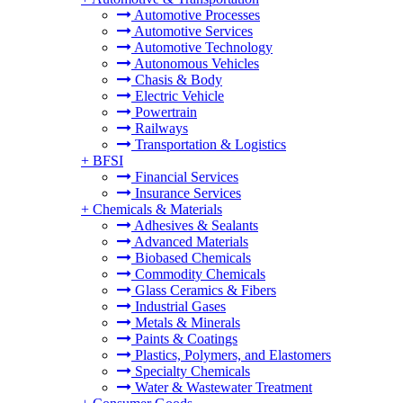
Automotive Processes
Automotive Services
Automotive Technology
Autonomous Vehicles
Chasis & Body
Electric Vehicle
Powertrain
Railways
Transportation & Logistics
+
BFSI
Financial Services
Insurance Services
+
Chemicals & Materials
Adhesives & Sealants
Advanced Materials
Biobased Chemicals
Commodity Chemicals
Glass Ceramics & Fibers
Industrial Gases
Metals & Minerals
Paints & Coatings
Plastics, Polymers, and Elastomers
Specialty Chemicals
Water & Wastewater Treatment