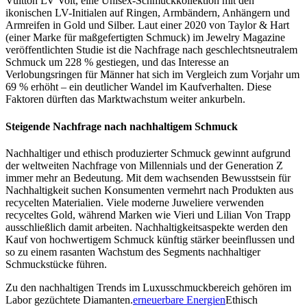
Vuitton LV Volt, eine Unisex-Schmuckkollektion mit den
ikonischen LV-Initialen auf Ringen, Armbändern, Anhängern und
Armreifen in Gold und Silber. Laut einer 2020 von Taylor & Hart
(einer Marke für maßgefertigten Schmuck) im Jewelry Magazine
veröffentlichten Studie ist die Nachfrage nach geschlechtsneutralem
Schmuck um 228 % gestiegen, und das Interesse an
Verlobungsringen für Männer hat sich im Vergleich zum Vorjahr um
69 % erhöht – ein deutlicher Wandel im Kaufverhalten. Diese
Faktoren dürften das Marktwachstum weiter ankurbeln.
Steigende Nachfrage nach nachhaltigem Schmuck
Nachhaltiger und ethisch produzierter Schmuck gewinnt aufgrund
der weltweiten Nachfrage von Millennials und der Generation Z
immer mehr an Bedeutung. Mit dem wachsenden Bewusstsein für
Nachhaltigkeit suchen Konsumenten vermehrt nach Produkten aus
recycelten Materialien. Viele moderne Juweliere verwenden
recyceltes Gold, während Marken wie Vieri und Lilian Von Trapp
ausschließlich damit arbeiten. Nachhaltigkeitsaspekte werden den
Kauf von hochwertigem Schmuck künftig stärker beeinflussen und
so zu einem rasanten Wachstum des Segments nachhaltiger
Schmuckstücke führen.
Zu den nachhaltigen Trends im Luxusschmuckbereich gehören im
Labor gezüchtete Diamanten.
erneuerbare Energien
Ethisch