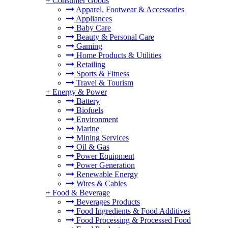
+
Consumer Goods
Apparel, Footwear & Accessories
Appliances
Baby Care
Beauty & Personal Care
Gaming
Home Products & Utilities
Retailing
Sports & Fitness
Travel & Tourism
+
Energy & Power
Battery
Biofuels
Environment
Marine
Mining Services
Oil & Gas
Power Equipment
Power Generation
Renewable Energy
Wires & Cables
+
Food & Beverage
Beverages Products
Food Ingredients & Food Additives
Food Processing & Processed Food