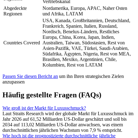
Vertriebskanal
Abgedeckte
Nordamerika, Europa, APAC, Naher Osten
Regionen
und Afrika, LATAM
USA, Kanada, Großbritannien, Deutschland,
Frankreich, Spanien, Italien, Russland,
Nordisch, Benelux-Ländern, Restliches
Europa, China, Korea, Japan, Indien,
Countries Covered
Australien, Taiwan, Südostasien, Rest von
Asien-Pazifik, VAE, Türkei, Saudi-Arabien,
Südafrika, Ägypten, Nigeria, Rest von MEA,
Brasilien, Mexiko, Argentinien, Chile,
Kolumbien, Rest von LATAM
Passen Sie diesen Bericht an
um ihn Ihren strategischen Zielen
anzupassen
Häufig gestellte Fragen (FAQs)
Wie groß ist der Markt für Luxusschmuck?
Laut Straits Research wird der globale Markt für Luxusschmuck im
Jahr 2026 auf 61,52 Milliarden US-Dollar geschätzt und soll bis
2034 auf 113,02 Milliarden US-Dollar anwachsen, was einem
durchschnittlichen jährlichen Wachstum von 7,9 % entspricht.
Wie hoch ist die prognostizierte durchschnittliche jährliche