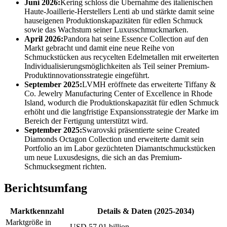
Juni 2026:
Kering schloss die Übernahme des italienischen
Haute-Joaillerie-Herstellers Lenti ab und stärkte damit seine
hauseigenen Produktionskapazitäten für edlen Schmuck
sowie das Wachstum seiner Luxusschmuckmarken.
April 2026:
Pandora hat seine Essence Collection auf den
Markt gebracht und damit eine neue Reihe von
Schmuckstücken aus recycelten Edelmetallen mit erweiterten
Individualisierungsmöglichkeiten als Teil seiner Premium-
Produktinnovationsstrategie eingeführt.
September 2025:
LVMH eröffnete das erweiterte Tiffany &
Co. Jewelry Manufacturing Center of Excellence in Rhode
Island, wodurch die Produktionskapazität für edlen Schmuck
erhöht und die langfristige Expansionsstrategie der Marke im
Bereich der Fertigung unterstützt wird.
September 2025:
Swarovski präsentierte seine Created
Diamonds Octagon Collection und erweiterte damit sein
Portfolio an im Labor gezüchteten Diamantschmuckstücken
um neue Luxusdesigns, die sich an das Premium-
Schmucksegment richten.
Berichtsumfang
Marktkennzahl
Details & Daten (2025-2034)
Marktgröße in
USD 57.01 billion