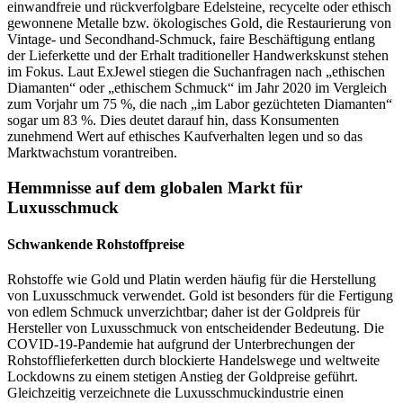
einwandfreie und rückverfolgbare Edelsteine, recycelte oder ethisch
gewonnene Metalle bzw. ökologisches Gold, die Restaurierung von
Vintage- und Secondhand-Schmuck, faire Beschäftigung entlang
der Lieferkette und der Erhalt traditioneller Handwerkskunst stehen
im Fokus. Laut ExJewel stiegen die Suchanfragen nach „ethischen
Diamanten“ oder „ethischem Schmuck“ im Jahr 2020 im Vergleich
zum Vorjahr um 75 %, die nach „im Labor gezüchteten Diamanten“
sogar um 83 %. Dies deutet darauf hin, dass Konsumenten
zunehmend Wert auf ethisches Kaufverhalten legen und so das
Marktwachstum vorantreiben.
Hemmnisse auf dem globalen Markt für
Luxusschmuck
Schwankende Rohstoffpreise
Rohstoffe wie Gold und Platin werden häufig für die Herstellung
von Luxusschmuck verwendet. Gold ist besonders für die Fertigung
von edlem Schmuck unverzichtbar; daher ist der Goldpreis für
Hersteller von Luxusschmuck von entscheidender Bedeutung. Die
COVID-19-Pandemie hat aufgrund der Unterbrechungen der
Rohstofflieferketten durch blockierte Handelswege und weltweite
Lockdowns zu einem stetigen Anstieg der Goldpreise geführt.
Gleichzeitig verzeichnete die Luxusschmuckindustrie einen