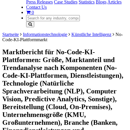
Press Releases
Case Studies
Statistics
Blogs
Articles
Contact Us
0
Startseite
Informationstechnologie
Künstliche Intelligenz
No-
Code-KI-Plattformmarkt
Marktbericht für No-Code-KI-
Plattformen: Größe, Marktanteil und
Trendanalyse nach Komponenten (No-
Code-KI-Plattformen, Dienstleistungen),
Technologie (Natürliche
Sprachverarbeitung (NLP), Computer
Vision, Predictive Analytics, Sonstige),
Bereitstellung (Cloud, On-Premises),
Unternehmensgröße (KMU,
Großunternehmen), Branche (Banken,