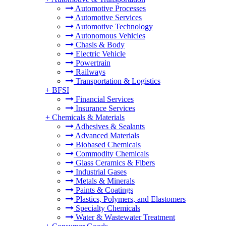
Automotive Processes
Automotive Services
Automotive Technology
Autonomous Vehicles
Chasis & Body
Electric Vehicle
Powertrain
Railways
Transportation & Logistics
+
BFSI
Financial Services
Insurance Services
+
Chemicals & Materials
Adhesives & Sealants
Advanced Materials
Biobased Chemicals
Commodity Chemicals
Glass Ceramics & Fibers
Industrial Gases
Metals & Minerals
Paints & Coatings
Plastics, Polymers, and Elastomers
Specialty Chemicals
Water & Wastewater Treatment