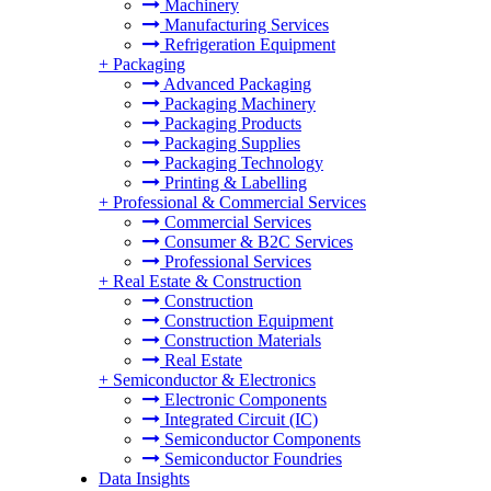
Machinery
Manufacturing Services
Refrigeration Equipment
+
Packaging
Advanced Packaging
Packaging Machinery
Packaging Products
Packaging Supplies
Packaging Technology
Printing & Labelling
+
Professional & Commercial Services
Commercial Services
Consumer & B2C Services
Professional Services
+
Real Estate & Construction
Construction
Construction Equipment
Construction Materials
Real Estate
+
Semiconductor & Electronics
Electronic Components
Integrated Circuit (IC)
Semiconductor Components
Semiconductor Foundries
Data Insights