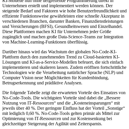
KI-Modelle nun ohne tiefgreifende Programmierung direkt in
Unternehmen erstellt und implementiert werden können. Der
steigende Bedarf und Faktoren wie hohe Benutzerfreundlichkeit und
effiziente Funktionsweise gewährleisten eine schnelle Akzeptanz in
verschiedenen Branchen, darunter Banken, Finanzdienstleistungen
und Versicherungen (BFSI), Gesundheitswesen und Einzelhandel.
Diese Plattformen machen KI für Unternehmen jeder Größe
zugänglich und machen große Data-Science-Teams zur Integration
von Machine-Learning-Funktionen überflüssig.
Darüber hinaus wird das Wachstum der globalen No-Code-KI-
Plattform durch den zunehmenden Trend zu Cloud-basierten KI-
Lösungen und KI-as-a-Service-Modellen befeuert, die sich einfach
implementieren und skalieren lassen. Zudem eröffnen fortschrittliche
Technologien wie die Verarbeitung natürlicher Sprache (NLP) und
Computer Vision neue Möglichkeiten für Kundenbindung,
Betrugserkennung und prädiktive Analysen.
Die folgende Tabelle zeigt die erwarteten Vorteile des Einsatzes von
No-Code-Tools. Die wichtigsten Vorteile sind dabei die „Bessere
Nutzung von IT-Ressourcen“ und die „Kosteneinsparungen“ mit
jeweils über 40 %. Der geringste Einfluss hat der Vorteil „Sonstige“
mit lediglich 0,60 %. No-Code-Tools gelten primär als Mittel zur
Optimierung von IT-Ressourcen und zur Kostensenkung bei
gleichzeitiger Steigerung der Agilität und Zeitersparnis.