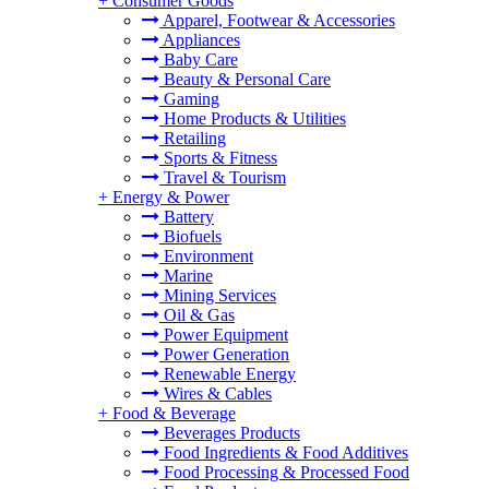
+
Consumer Goods
Apparel, Footwear & Accessories
Appliances
Baby Care
Beauty & Personal Care
Gaming
Home Products & Utilities
Retailing
Sports & Fitness
Travel & Tourism
+
Energy & Power
Battery
Biofuels
Environment
Marine
Mining Services
Oil & Gas
Power Equipment
Power Generation
Renewable Energy
Wires & Cables
+
Food & Beverage
Beverages Products
Food Ingredients & Food Additives
Food Processing & Processed Food