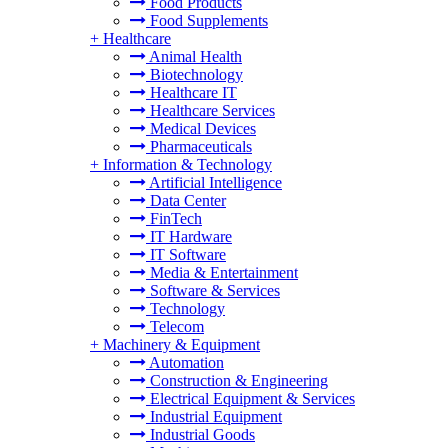
Food Products
Food Supplements
+
Healthcare
Animal Health
Biotechnology
Healthcare IT
Healthcare Services
Medical Devices
Pharmaceuticals
+
Information & Technology
Artificial Intelligence
Data Center
FinTech
IT Hardware
IT Software
Media & Entertainment
Software & Services
Technology
Telecom
+
Machinery & Equipment
Automation
Construction & Engineering
Electrical Equipment & Services
Industrial Equipment
Industrial Goods