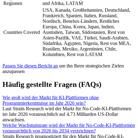
Regionen
und Afrika, LATAM
USA, Kanada, Großbritannien, Deutschland,
Frankreich, Spanien, Italien, Russland,
Nordisch, Benelux-Ländern, Restliches
Europa, China, Korea, Japan, Indien,
Countries Covered
Australien, Taiwan, Südostasien, Rest von
Asien-Pazifik, VAE, Türkei, Saudi-Arabien,
Südafrika, Ägypten, Nigeria, Rest von MEA,
Brasilien, Mexiko, Argentinien, Chile,
Kolumbien, Rest von LATAM
Passen Sie diesen Bericht an
um ihn Ihren strategischen Zielen
anzupassen
Häufig gestellte Fragen (FAQs)
Wie groß wird der Markt für KI-Plattformen ohne
Programmierkenntnisse im Jahr 2026 sein?
Laut Straits Research wird der Markt für No-Code-KI-Plattformen
im Jahr 2026 voraussichtlich auf 4,73 Milliarden US-Dollar
anwachsen.
Welche Wachstumsrate wird der Markt für No-Code-KI-Plattformen
voraussichtlich von 2026 bis 2034 verzeichnen?
Straits Research prognostiziert für den Markt für No-Code-KI-