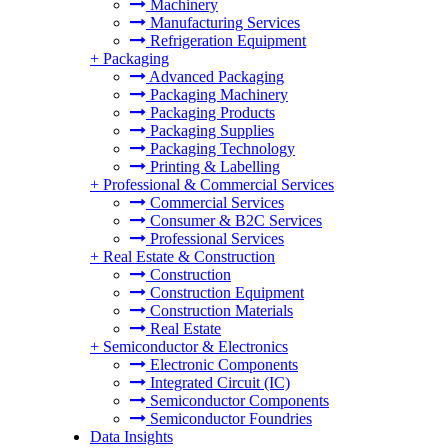
Machinery
Manufacturing Services
Refrigeration Equipment
+
Packaging
Advanced Packaging
Packaging Machinery
Packaging Products
Packaging Supplies
Packaging Technology
Printing & Labelling
+
Professional & Commercial Services
Commercial Services
Consumer & B2C Services
Professional Services
+
Real Estate & Construction
Construction
Construction Equipment
Construction Materials
Real Estate
+
Semiconductor & Electronics
Electronic Components
Integrated Circuit (IC)
Semiconductor Components
Semiconductor Foundries
Data Insights