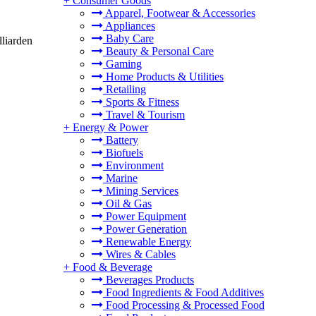
+
Consumer Goods
Apparel, Footwear & Accessories
Appliances
Baby Care
liarden
Beauty & Personal Care
Gaming
Home Products & Utilities
Retailing
Sports & Fitness
Travel & Tourism
+
Energy & Power
Battery
Biofuels
Environment
Marine
Mining Services
Oil & Gas
Power Equipment
Power Generation
Renewable Energy
Wires & Cables
+
Food & Beverage
Beverages Products
Food Ingredients & Food Additives
Food Processing & Processed Food