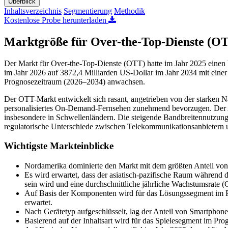
Überblick
Inhaltsverzeichnis
Segmentierung
Methodik
Kostenlose Probe herunterladen
Marktgröße für Over-the-Top-Dienste (O
Der Markt für Over-the-Top-Dienste (OTT) hatte im Jahr 2025 einen 
im Jahr 2026 auf 3872,4 Milliarden US-Dollar im Jahr 2034 mit ein
Prognosezeitraum (2026–2034) anwachsen.
Der OTT-Markt entwickelt sich rasant, angetrieben von der starken N
personalisiertes On-Demand-Fernsehen zunehmend bevorzugen. Der Au
insbesondere in Schwellenländern. Die steigende Bandbreitennutzun
regulatorische Unterschiede zwischen Telekommunikationsanbietern 
Wichtigste Markteinblicke
Nordamerika dominierte den Markt mit dem größten Anteil von
Es wird erwartet, dass der asiatisch-pazifische Raum während
sein wird und eine durchschnittliche jährliche Wachstumsrate
Auf Basis der Komponenten wird für das Lösungssegment im Pr
erwartet.
Nach Gerätetyp aufgeschlüsselt, lag der Anteil von Smartphone
Basierend auf der Inhaltsart wird für das Spielesegment im P