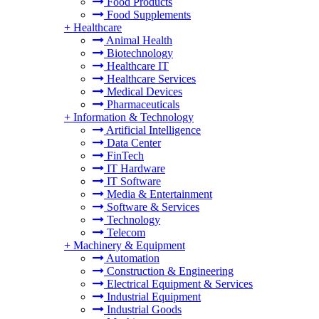
Food Products
Food Supplements
+
Healthcare
Animal Health
Biotechnology
Healthcare IT
Healthcare Services
Medical Devices
Pharmaceuticals
+
Information & Technology
Artificial Intelligence
Data Center
FinTech
IT Hardware
IT Software
Media & Entertainment
Software & Services
Technology
Telecom
+
Machinery & Equipment
Automation
Construction & Engineering
Electrical Equipment & Services
Industrial Equipment
Industrial Goods