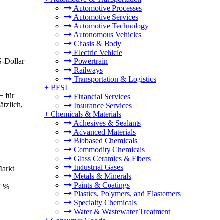
Automotive Processes
Automotive Services
Automotive Technology
Autonomous Vehicles
Chasis & Body
Electric Vehicle
S-Dollar
Powertrain
Railways
Transportation & Logistics
+
BFSI
+ für
Financial Services
tzlich,
Insurance Services
+
Chemicals & Materials
Adhesives & Sealants
Advanced Materials
Biobased Chemicals
Commodity Chemicals
Glass Ceramics & Fibers
Industrial Gases
Markt
Metals & Minerals
Paints & Coatings
7 %
Plastics, Polymers, and Elastomers
Specialty Chemicals
Water & Wastewater Treatment