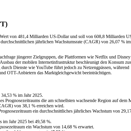
TT)
Wert von 481,4 Milliarden US-Dollar und soll von 608,8 Milliarden U
er durchschnittlichen jährlichen Wachstumsrate (CAGR) von 26,07 % im
achfrage jüngerer Zielgruppen, die Plattformen wie Netflix und Disney
sbau der mobilen Internetinfrastruktur beschleunigt den Konsum zusä
g durch Dienste wie YouTube führt jedoch zu Netzengpässen, während
und OTT-Anbietern das Marktgleichgewicht beeinträchtigen.
 34,53 % im Jahr 2025.
 des Prognosezeitraums die am schnellsten wachsende Region auf dem 
 (CAGR) von 38,1 % erreichen wird.
ognosezeitraum ein durchschnittliches jährliches Wachstum von 29,1
s im Jahr 2025 bei 49,58 %.
rognosezeitraum ein Wachstum von 14,68 % erwartet.