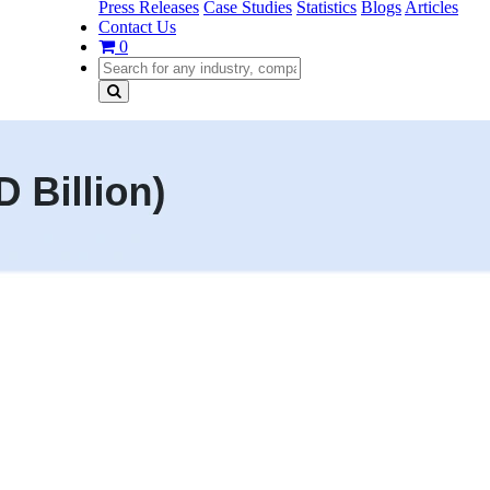
Press Releases
Case Studies
Statistics
Blogs
Articles
Contact Us
0