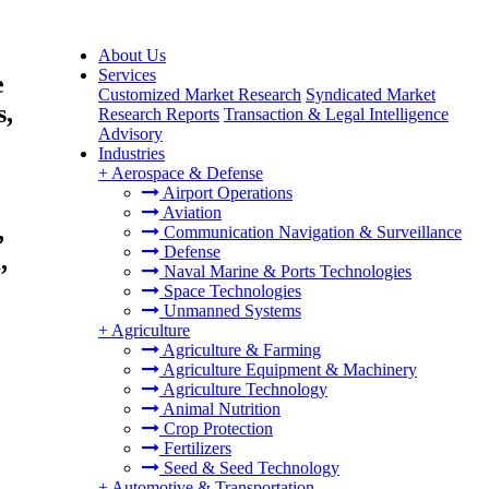
About Us
Services
e
Customized Market Research
Syndicated Market
s,
Research Reports
Transaction & Legal Intelligence
Advisory
Industries
+
Aerospace & Defense
Airport Operations
Aviation
,
Communication Navigation & Surveillance
Defense
,
Naval Marine & Ports Technologies
Space Technologies
Unmanned Systems
+
Agriculture
Agriculture & Farming
Agriculture Equipment & Machinery
Agriculture Technology
Animal Nutrition
Crop Protection
Fertilizers
Seed & Seed Technology
+
Automotive & Transportation