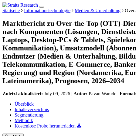
Startseite
Informationstechnologie
Medien & Unterhaltung
Over-
Marktbericht zu Over-the-Top (OTT)-Dien
nach Komponenten (Lösungen, Dienstleist
Laptops, Desktop-PCs & Tablets, Spielekons
Kommunikation), Umsatzmodell (Abonnem
Endnutzer (Medien & Unterhaltung, Bildu
Telekommunikation, E-Commerce, Banken,
Regierung) und Region (Nordamerika, Euro
Lateinamerika), Prognosen, 2026–2034
Zuletzt aktualisiert:
July 09, 2026
|
Autor:
Pavan Warade
|
Format
Überblick
Inhaltsverzeichnis
Segmentierung
Methodik
Kostenlose Probe herunterladen