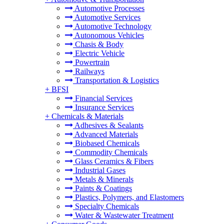
Automotive Processes
Automotive Services
Automotive Technology
Autonomous Vehicles
Chasis & Body
Electric Vehicle
Powertrain
Railways
Transportation & Logistics
+
BFSI
Financial Services
Insurance Services
+
Chemicals & Materials
Adhesives & Sealants
Advanced Materials
Biobased Chemicals
Commodity Chemicals
Glass Ceramics & Fibers
Industrial Gases
Metals & Minerals
Paints & Coatings
Plastics, Polymers, and Elastomers
Specialty Chemicals
Water & Wastewater Treatment