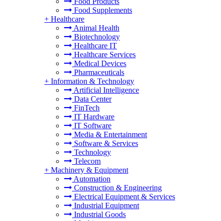
Food Products
Food Supplements
+
Healthcare
Animal Health
Biotechnology
Healthcare IT
Healthcare Services
Medical Devices
Pharmaceuticals
+
Information & Technology
Artificial Intelligence
Data Center
FinTech
IT Hardware
IT Software
Media & Entertainment
Software & Services
Technology
Telecom
+
Machinery & Equipment
Automation
Construction & Engineering
Electrical Equipment & Services
Industrial Equipment
Industrial Goods