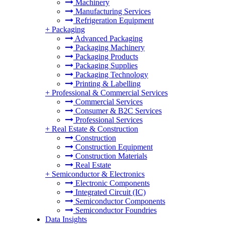
Machinery
Manufacturing Services
Refrigeration Equipment
+
Packaging
Advanced Packaging
Packaging Machinery
Packaging Products
Packaging Supplies
Packaging Technology
Printing & Labelling
+
Professional & Commercial Services
Commercial Services
Consumer & B2C Services
Professional Services
+
Real Estate & Construction
Construction
Construction Equipment
Construction Materials
Real Estate
+
Semiconductor & Electronics
Electronic Components
Integrated Circuit (IC)
Semiconductor Components
Semiconductor Foundries
Data Insights