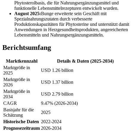
Phytosterolbasis, die für Nahrungsergänzungsmittel und
funktionelle Lebensmittelrezepturen entwickelt wurden.
August 2025:
Bunge erweiterte sein Geschäft mit
Spezialnahrungszutaten durch verbesserte
Produktionskapazitäten für Phytosterine und unterstützt damit
Anwendungen in Herzgesundheitsprodukten, angereicherten
Lebensmitteln und Nahrungsergänzungsmitteln.
Berichtsumfang
Marktkennzahl
Details & Daten (2025-2034)
Marktgröße in
USD 1.26 billion
2025
Marktgröße in
USD 1.37 billion
2026
Marktgröße in
USD 2.79 billion
2034
CAGR
9.47% (2026-2034)
Basisjahr für die
2025
Schätzung
Historische Daten
2022-2024
Prognosezeitraum
2026-2034