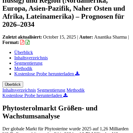
flüssig) und Region (Nordamerika,
Europa, Asien-Pazifik, Naher Osten und
Afrika, Lateinamerika) – Prognosen für
2026–2034
Zuletzt aktualisiert:
October 15, 2025
|
Autor:
Anantika Sharma
|
Format:
Überblick
Inhaltsverzeichnis
Segmentierung
Methodik
Kostenlose Probe herunterladen
Überblick
Inhaltsverzeichnis
Segmentierung
Methodik
Kostenlose Probe herunterladen
Phytosterolmarkt Größen- und
Wachstumsanalyse
Der globale Markt für Phytosterine wurde 2025 auf 1,26 Milliarden