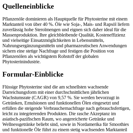
Quelleneinblicke
Pflanzenöle dominieren als Hauptquelle für Phytosterine mit einem
Marktanteil von über 40 %. Öle wie Soja-, Mais- und Rapsöl liefern
zuverlässig hohe Sterolmengen und eignen sich daher ideal für die
Massenproduktion. Ihre gleichbleibende Qualität, Kosteneffizienz
und vielseitige Einsatzmöglichkeiten in Lebensmitteln,
Nahrungsergänzungsmitteln und pharmazeutischen Anwendungen
sichern eine stetige Nachfrage und festigen die Position von
Pflanzenölen als wichtigstem Rohstoff der globalen
Phytosterinindustrie.
Formular-Einblicke
Flüssige Phytosterine sind die am schnellsten wachsende
Darreichungsform mit einer durchschnittlichen jährlichen
Wachstumsrate (CAGR) von 9,57 %. Sie werden bevorzugt in
Getränken, Emulsionen und funktionellen Ölen eingesetzt und
erfüllen die steigende Verbrauchernachfrage nach gebrauchsfertigen,
leicht zu integrierenden Produkten. Die rasche Akzeptanz im
asiatisch-pazifischen Raum, wo angereicherte Getränke und
Wellnessgetränke beliebt sind, sowie in Nordamerika für Smoothies
und funktionelle Öle führt zu einem stetig wachsenden Marktanteil