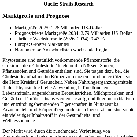
Quelle: Straits Research
Marktgröße und Prognose
Marktgröße 2025: 1,26 Milliarden US-Dollar
Prognostizierte Marktgröße 2034: 2,79 Milliarden US-Dollar
Jährliche Wachstumsrate (2026–2034): 9,47 %
Europa: Größter Marktanteil
Nordamerika: Am schnellsten wachsende Region
Phytosterine sind natürlich vorkommende Pflanzenstoffe, die
strukturell dem Cholesterin ähneln und in Nüssen, Samen,
Pflanzenölen und Getreide enthalten sind. Sie tragen dazu bei, die
Cholesterinaufnahme im Körper zu reduzieren und unterstützen so
die Herz-Kreislauf-Gesundheit. Neben Nahrungsergänzungsmitteln
finden Phytosterine breite Anwendung in funktionellen
Lebensmitteln, angereicherten Brotaufstrichen, Milchprodukten und
Getränken. Darüber hinaus werden sie aufgrund ihrer antioxidativen
und entzündungshemmenden Eigenschaften in Nutrazeutika,
Arzneimitteln und Körperpflegeprodukten eingesetzt und sind somit
ein vielseitiger Inhaltsstoff in der Gesundheits- und
Wellnessbranche.
Der Markt wird durch die zunehmende Verbreitung von
Zivilisationskrankheiten wie Herzerkrankungen und Typ-2-Diabetes