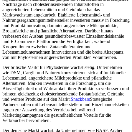
Nachfrage nach cholesterinsenkenden Inhaltsstoffen in
angereicherten Lebensmitteln und Getränken hat das
Marktwachstum angekurbelt. Etablierte Lebensmittel- und
Nahrungsergänzungsmittelhersteller investieren massiv in Forschung
und Produktinnovation, darunter angereicherte Milchprodukte,
Brotaufstriche und pflanzliche Alternativen. Darüber hinaus
verbessert der Ausbau gesundheitsbewusster Einzelhandelskanäle
und E-Commerce-Plattformen die Verfügbarkeit, während
Kooperationen zwischen Zutatenlieferanten und
Lebensmittelunternehmen Innovationen und die breite Akzeptanz
von mit Phytosterinen angereicherten Produkten vorantreiben.
Der britische Markt für Phytosterine wächst stetig. Unternehmen
wie DSM, Cargill und Naturex konzentrieren sich auf funktionelle
Lebensmittel, angereicherte Milchprodukte und pflanzliche
Alternativen. Marken investieren in die Forschung, um die
Bioverfügbarkeit und Wirksamkeit ihrer Produkte zu verbessern und
bringen gleichzeitig cholesterinsenkende Brotaufstriche, Getränke
und weitere Produkte auf den Markt.
Snackbars
Strategische
Partnerschaften mit Lebensmittelherstellern und Einzelhandelsketten
tragen zur Ausweitung des Vertriebs bei, während
Marketingkampagnen die gesundheitlichen Vorteile für die
Verbraucher hervorheben.
Der deutsche Markt wächst, da Unternehmen wie BASF, Archer