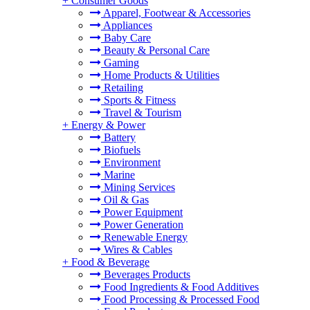
+
Consumer Goods
Apparel, Footwear & Accessories
Appliances
Baby Care
Beauty & Personal Care
Gaming
Home Products & Utilities
Retailing
Sports & Fitness
Travel & Tourism
+
Energy & Power
Battery
Biofuels
Environment
Marine
Mining Services
Oil & Gas
Power Equipment
Power Generation
Renewable Energy
Wires & Cables
+
Food & Beverage
Beverages Products
Food Ingredients & Food Additives
Food Processing & Processed Food