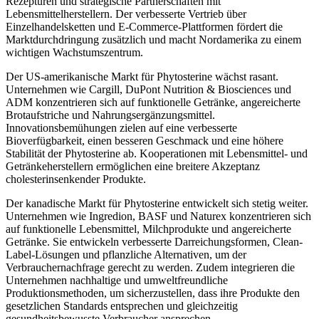
Rezepturen und strategische Partnerschaften mit
Lebensmittelherstellern. Der verbesserte Vertrieb über
Einzelhandelsketten und E-Commerce-Plattformen fördert die
Marktdurchdringung zusätzlich und macht Nordamerika zu einem
wichtigen Wachstumszentrum.
Der US-amerikanische Markt für Phytosterine wächst rasant.
Unternehmen wie Cargill, DuPont Nutrition & Biosciences und
ADM konzentrieren sich auf funktionelle Getränke, angereicherte
Brotaufstriche und Nahrungsergänzungsmittel.
Innovationsbemühungen zielen auf eine verbesserte
Bioverfügbarkeit, einen besseren Geschmack und eine höhere
Stabilität der Phytosterine ab. Kooperationen mit Lebensmittel- und
Getränkeherstellern ermöglichen eine breitere Akzeptanz
cholesterinsenkender Produkte.
Der kanadische Markt für Phytosterine entwickelt sich stetig weiter.
Unternehmen wie Ingredion, BASF und Naturex konzentrieren sich
auf funktionelle Lebensmittel, Milchprodukte und angereicherte
Getränke. Sie entwickeln verbesserte Darreichungsformen, Clean-
Label-Lösungen und pflanzliche Alternativen, um der
Verbrauchernachfrage gerecht zu werden. Zudem integrieren die
Unternehmen nachhaltige und umweltfreundliche
Produktionsmethoden, um sicherzustellen, dass ihre Produkte den
gesetzlichen Standards entsprechen und gleichzeitig
gesundheitsbewusste Verbraucher ansprechen.