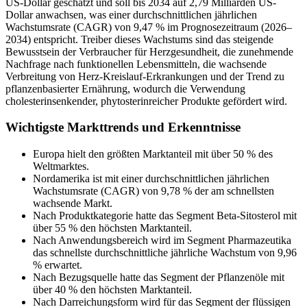
US-Dollar geschätzt und soll bis 2034 auf 2,79 Milliarden US-
Dollar anwachsen, was einer durchschnittlichen jährlichen
Wachstumsrate (CAGR) von 9,47 % im Prognosezeitraum (2026–
2034) entspricht. Treiber dieses Wachstums sind das steigende
Bewusstsein der Verbraucher für Herzgesundheit, die zunehmende
Nachfrage nach funktionellen Lebensmitteln, die wachsende
Verbreitung von Herz-Kreislauf-Erkrankungen und der Trend zu
pflanzenbasierter Ernährung, wodurch die Verwendung
cholesterinsenkender, phytosterinreicher Produkte gefördert wird.
Wichtigste Markttrends und Erkenntnisse
Europa hielt den größten Marktanteil mit über 50 % des
Weltmarktes.
Nordamerika ist mit einer durchschnittlichen jährlichen
Wachstumsrate (CAGR) von 9,78 % der am schnellsten
wachsende Markt.
Nach Produktkategorie hatte das Segment Beta-Sitosterol mit
über 55 % den höchsten Marktanteil.
Nach Anwendungsbereich wird im Segment Pharmazeutika
das schnellste durchschnittliche jährliche Wachstum von 9,96
% erwartet.
Nach Bezugsquelle hatte das Segment der Pflanzenöle mit
über 40 % den höchsten Marktanteil.
Nach Darreichungsform wird für das Segment der flüssigen