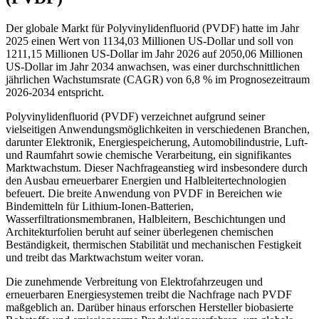
Der globale Markt für Polyvinylidenfluorid (PVDF) hatte im Jahr
2025 einen Wert von 1134,03 Millionen US-Dollar und soll von
1211,15 Millionen US-Dollar im Jahr 2026 auf 2050,06 Millionen
US-Dollar im Jahr 2034 anwachsen, was einer durchschnittlichen
jährlichen Wachstumsrate (CAGR) von 6,8 % im Prognosezeitraum
2026-2034 entspricht.
Polyvinylidenfluorid (PVDF) verzeichnet aufgrund seiner
vielseitigen Anwendungsmöglichkeiten in verschiedenen Branchen,
darunter Elektronik, Energiespeicherung, Automobilindustrie, Luft-
und Raumfahrt sowie chemische Verarbeitung, ein signifikantes
Marktwachstum. Dieser Nachfrageanstieg wird insbesondere durch
den Ausbau erneuerbarer Energien und Halbleitertechnologien
befeuert. Die breite Anwendung von PVDF in Bereichen wie
Bindemitteln für Lithium-Ionen-Batterien,
Wasserfiltrationsmembranen, Halbleitern, Beschichtungen und
Architekturfolien beruht auf seiner überlegenen chemischen
Beständigkeit, thermischen Stabilität und mechanischen Festigkeit
und treibt das Marktwachstum weiter voran.
Die zunehmende Verbreitung von Elektrofahrzeugen und
erneuerbaren Energiesystemen treibt die Nachfrage nach PVDF
maßgeblich an. Darüber hinaus erforschen Hersteller biobasierte