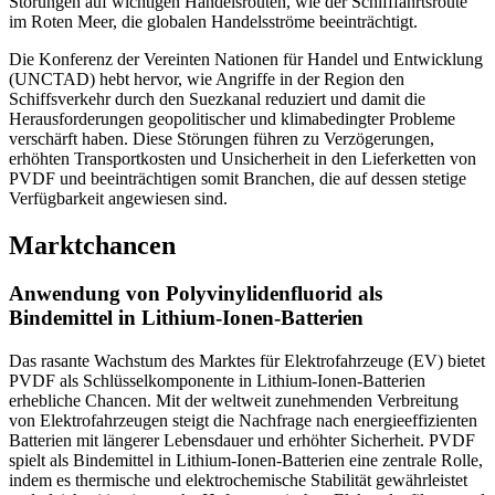
Störungen auf wichtigen Handelsrouten, wie der Schifffahrtsroute
im Roten Meer, die globalen Handelsströme beeinträchtigt.
Die Konferenz der Vereinten Nationen für Handel und Entwicklung
(UNCTAD) hebt hervor, wie Angriffe in der Region den
Schiffsverkehr durch den Suezkanal reduziert und damit die
Herausforderungen geopolitischer und klimabedingter Probleme
verschärft haben. Diese Störungen führen zu Verzögerungen,
erhöhten Transportkosten und Unsicherheit in den Lieferketten von
PVDF und beeinträchtigen somit Branchen, die auf dessen stetige
Verfügbarkeit angewiesen sind.
Marktchancen
Anwendung von Polyvinylidenfluorid als
Bindemittel in Lithium-Ionen-Batterien
Das rasante Wachstum des Marktes für Elektrofahrzeuge (EV) bietet
PVDF als Schlüsselkomponente in Lithium-Ionen-Batterien
erhebliche Chancen. Mit der weltweit zunehmenden Verbreitung
von Elektrofahrzeugen steigt die Nachfrage nach energieeffizienten
Batterien mit längerer Lebensdauer und erhöhter Sicherheit. PVDF
spielt als Bindemittel in Lithium-Ionen-Batterien eine zentrale Rolle,
indem es thermische und elektrochemische Stabilität gewährleistet