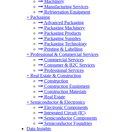
Machinery
Manufacturing Services
Refrigeration Equipment
+
Packaging
Advanced Packaging
Packaging Machinery
Packaging Products
Packaging Supplies
Packaging Technology
Printing & Labelling
+
Professional & Commercial Services
Commercial Services
Consumer & B2C Services
Professional Services
+
Real Estate & Construction
Construction
Construction Equipment
Construction Materials
Real Estate
+
Semiconductor & Electronics
Electronic Components
Integrated Circuit (IC)
Semiconductor Components
Semiconductor Foundries
Data Insights