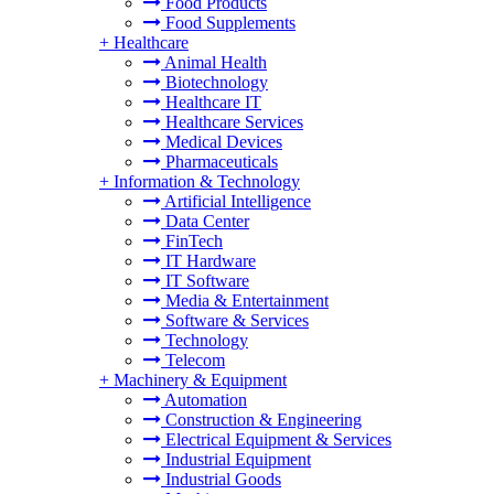
Food Products
Food Supplements
+
Healthcare
Animal Health
Biotechnology
Healthcare IT
Healthcare Services
Medical Devices
Pharmaceuticals
+
Information & Technology
Artificial Intelligence
Data Center
FinTech
IT Hardware
IT Software
Media & Entertainment
Software & Services
Technology
Telecom
+
Machinery & Equipment
Automation
Construction & Engineering
Electrical Equipment & Services
Industrial Equipment
Industrial Goods