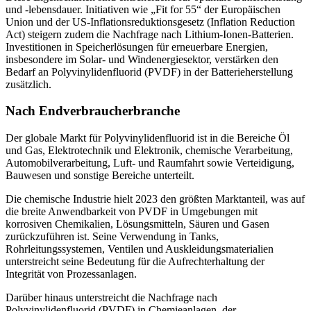
und -lebensdauer. Initiativen wie „Fit for 55“ der Europäischen
Union und der US-Inflationsreduktionsgesetz (Inflation Reduction
Act) steigern zudem die Nachfrage nach Lithium-Ionen-Batterien.
Investitionen in Speicherlösungen für erneuerbare Energien,
insbesondere im Solar- und Windenergiesektor, verstärken den
Bedarf an Polyvinylidenfluorid (PVDF) in der Batterieherstellung
zusätzlich.
Nach Endverbraucherbranche
Der globale Markt für Polyvinylidenfluorid ist in die Bereiche Öl
und Gas, Elektrotechnik und Elektronik, chemische Verarbeitung,
Automobilverarbeitung, Luft- und Raumfahrt sowie Verteidigung,
Bauwesen und sonstige Bereiche unterteilt.
Die chemische Industrie hielt 2023 den größten Marktanteil, was auf
die breite Anwendbarkeit von PVDF in Umgebungen mit
korrosiven Chemikalien, Lösungsmitteln, Säuren und Gasen
zurückzuführen ist. Seine Verwendung in Tanks,
Rohrleitungssystemen, Ventilen und Auskleidungsmaterialien
unterstreicht seine Bedeutung für die Aufrechterhaltung der
Integrität von Prozessanlagen.
Darüber hinaus unterstreicht die Nachfrage nach
Polyvinylidenfluorid (PVDF) in Chemieanlagen, der