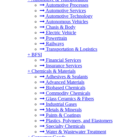
Automotive Processes
Automotive Services
Automotive Technology
Autonomous Vehicles
Chasis & Body
Electric Vehicle
Powertrain
Railways
Transportation & Logistics
+
BFSI
Financial Services
Insurance Services
+
Chemicals & Materials
Adhesives & Sealants
Advanced Materials
Biobased Chemicals
Commodity Chemicals
Glass Ceramics & Fibers
Industrial Gases
Metals & Minerals
Paints & Coatings
Plastics, Polymers, and Elastomers
Specialty Chemicals
Water & Wastewater Treatment