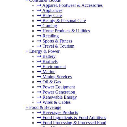
+
Consumer Goods
Apparel, Footwear & Accessories
Appliances
Baby Care
Beauty & Personal Care
Gaming
Home Products & Utilities
Retailing
Sports & Fitness
Travel & Tourism
+
Energy & Power
Battery
Biofuels
Environment
Marine
Mining Services
Oil & Gas
Power Equipment
Power Generation
Renewable Energy
Wires & Cables
+
Food & Beverage
Beverages Products
Food Ingredients & Food Additives
Food Processing & Processed Food