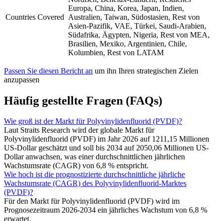
Europa, China, Korea, Japan, Indien,
Countries Covered
Australien, Taiwan, Südostasien, Rest von
Asien-Pazifik, VAE, Türkei, Saudi-Arabien,
Südafrika, Ägypten, Nigeria, Rest von MEA,
Brasilien, Mexiko, Argentinien, Chile,
Kolumbien, Rest von LATAM
Passen Sie diesen Bericht an
um ihn Ihren strategischen Zielen
anzupassen
Häufig gestellte Fragen (FAQs)
Wie groß ist der Markt für Polyvinylidenfluorid (PVDF)?
Laut Straits Research wird der globale Markt für
Polyvinylidenfluorid (PVDF) im Jahr 2026 auf 1211,15 Millionen
US-Dollar geschätzt und soll bis 2034 auf 2050,06 Millionen US-
Dollar anwachsen, was einer durchschnittlichen jährlichen
Wachstumsrate (CAGR) von 6,8 % entspricht.
Wie hoch ist die prognostizierte durchschnittliche jährliche
Wachstumsrate (CAGR) des Polyvinylidenfluorid-Marktes
(PVDF)?
Für den Markt für Polyvinylidenfluorid (PVDF) wird im
Prognosezeitraum 2026-2034 ein jährliches Wachstum von 6,8 %
erwartet.