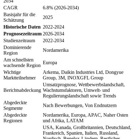
2034
CAGR
6.8% (2026-2034)
Basisjahr für die
2025
Schätzung
Historische Daten
2022-2024
Prognosezeitraum
2026-2034
Studienzeitraum
2022-2034
Dominierende
Nordamerika
Region
Am schnellsten
Europa
wachsende Region
Wichtige
Arkema, Daikin Industries Ltd, Dongyue
Marktteilnehmer
Group, 3M, INOXGFL Group
Umsatzprognose, Wettbewerbslandschaft,
Berichtsabdeckung
Wachstumsfaktoren, Umwelt- und
Regulierungslandschaft sowie Trends
Abgedeckte
Nach Bewerbungen, Von Endnutzern
Segmente
Abgedeckte
Nordamerika, Europa, APAC, Naher Osten
Regionen
und Afrika, LATAM
USA, Kanada, Großbritannien, Deutschland,
Frankreich, Spanien, Italien, Russland,
Nordisch, Benelux-Ländern, Restliches