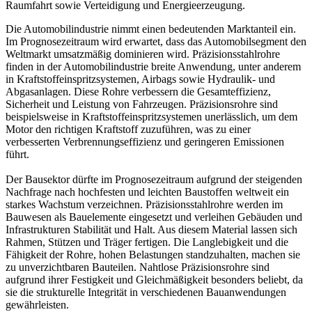
Raumfahrt sowie Verteidigung und Energieerzeugung.
Die Automobilindustrie nimmt einen bedeutenden Marktanteil ein.
Im Prognosezeitraum wird erwartet, dass das Automobilsegment den
Weltmarkt umsatzmäßig dominieren wird. Präzisionsstahlrohre
finden in der Automobilindustrie breite Anwendung, unter anderem
in Kraftstoffeinspritzsystemen, Airbags sowie Hydraulik- und
Abgasanlagen. Diese Rohre verbessern die Gesamteffizienz,
Sicherheit und Leistung von Fahrzeugen. Präzisionsrohre sind
beispielsweise in Kraftstoffeinspritzsystemen unerlässlich, um dem
Motor den richtigen Kraftstoff zuzuführen, was zu einer
verbesserten Verbrennungseffizienz und geringeren Emissionen
führt.
Der Bausektor dürfte im Prognosezeitraum aufgrund der steigenden
Nachfrage nach hochfesten und leichten Baustoffen weltweit ein
starkes Wachstum verzeichnen. Präzisionsstahlrohre werden im
Bauwesen als Bauelemente eingesetzt und verleihen Gebäuden und
Infrastrukturen Stabilität und Halt. Aus diesem Material lassen sich
Rahmen, Stützen und Träger fertigen. Die Langlebigkeit und die
Fähigkeit der Rohre, hohen Belastungen standzuhalten, machen sie
zu unverzichtbaren Bauteilen. Nahtlose Präzisionsrohre sind
aufgrund ihrer Festigkeit und Gleichmäßigkeit besonders beliebt, da
sie die strukturelle Integrität in verschiedenen Bauanwendungen
gewährleisten.