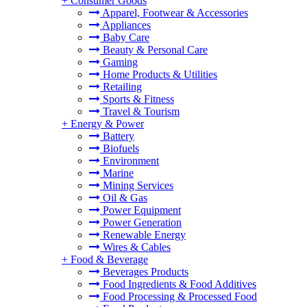
+
Consumer Goods
Apparel, Footwear & Accessories
Appliances
Baby Care
Beauty & Personal Care
Gaming
Home Products & Utilities
Retailing
Sports & Fitness
Travel & Tourism
+
Energy & Power
Battery
Biofuels
Environment
Marine
Mining Services
Oil & Gas
Power Equipment
Power Generation
Renewable Energy
Wires & Cables
+
Food & Beverage
Beverages Products
Food Ingredients & Food Additives
Food Processing & Processed Food