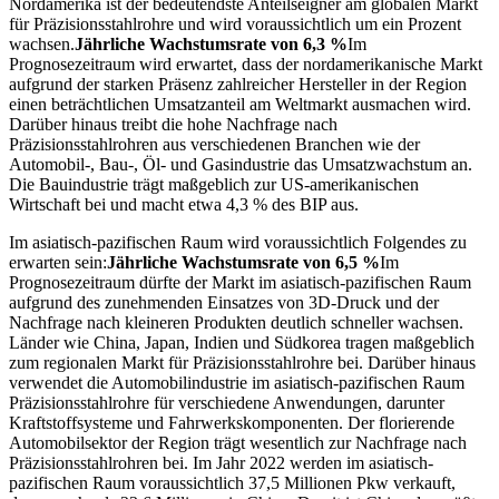
Nordamerika ist der bedeutendste Anteilseigner am globalen Markt
für Präzisionsstahlrohre und wird voraussichtlich um ein Prozent
wachsen.
Jährliche Wachstumsrate von 6,3 %
Im
Prognosezeitraum wird erwartet, dass der nordamerikanische Markt
aufgrund der starken Präsenz zahlreicher Hersteller in der Region
einen beträchtlichen Umsatzanteil am Weltmarkt ausmachen wird.
Darüber hinaus treibt die hohe Nachfrage nach
Präzisionsstahlrohren aus verschiedenen Branchen wie der
Automobil-, Bau-, Öl- und Gasindustrie das Umsatzwachstum an.
Die Bauindustrie trägt maßgeblich zur US-amerikanischen
Wirtschaft bei und macht etwa 4,3 % des BIP aus.
Im asiatisch-pazifischen Raum wird voraussichtlich Folgendes zu
erwarten sein:
Jährliche Wachstumsrate von 6,5 %
Im
Prognosezeitraum dürfte der Markt im asiatisch-pazifischen Raum
aufgrund des zunehmenden Einsatzes von 3D-Druck und der
Nachfrage nach kleineren Produkten deutlich schneller wachsen.
Länder wie China, Japan, Indien und Südkorea tragen maßgeblich
zum regionalen Markt für Präzisionsstahlrohre bei. Darüber hinaus
verwendet die Automobilindustrie im asiatisch-pazifischen Raum
Präzisionsstahlrohre für verschiedene Anwendungen, darunter
Kraftstoffsysteme und Fahrwerkskomponenten. Der florierende
Automobilsektor der Region trägt wesentlich zur Nachfrage nach
Präzisionsstahlrohren bei. Im Jahr 2022 werden im asiatisch-
pazifischen Raum voraussichtlich 37,5 Millionen Pkw verkauft,