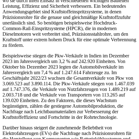
wo sie durch ihren Einsatz in verschiedenen wichtigen Bauteilen
Leistung, Effizienz und Sicherheit verbessern. Ein bedeutendes
Anwendungsgebiet sind Kraftstoffeinspritzsysteme, in denen
Präzisionsrohre für die genaue und gleichmäßige Kraftstoffzufuhr
unerlässlich sind. So benötigen beispielsweise Hochdruck-
Common-Rail-Einspritzsysteme (HPCR), die in modernen
Dieselmotoren weit verbreitet sind, Präzisionsstahlrohre, um den
Kraftstoff unter extrem hohem Druck für eine optimale Verbrennung
zu fördern.
Beispielsweise stiegen die Pkw-Verkäufe in Indien im Dezember
2023 im Jahresvergleich um 3,2 % auf 242.920 Einheiten. Von
Oktober bis Dezember 2023 legten die Automobilverkäufe im
Jahresvergleich um 7,4 % auf 1.247.614 Fahrzeuge zu. Im
Geschäftsjahr 2022/23 wuchsen die Gesamtverkäufe von Pkw von
3.069.523 auf 3.890.114. Die Pkw-Verkäufe stiegen von 1.467.039
auf 1.747.376, die Verkäufe von Nutzfahrzeugen von 1.489.219 auf
2.003.718 und die Verkäufe von Transportern von 113.265 auf
139.020 Einheiten. Zu den Faktoren, die dieses Wachstum
begünstigten, zählen die gestiegene Automobilproduktion, die
Nachfrage nach Leichtbaumaterialien zur Verbesserung der
Kraftstoffeffizienz und Fortschritte in der Rohrtechnologie.
Darüber hinaus steigert die zunehmende Beliebtheit von
Elektrofahrzeugen (EVs) die Nachfrage nach Präzisionsrohren für
die Herstellung von Komponenten wie Batteriekühlsystemen und