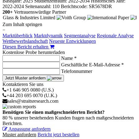
Basisjahr: 2025
Studienzeitraum: 2022-2034
Historisches Jahr:
2022-2024
Seitenanzahl: 110
Berichtscode: SR5678DR
200+
Vertrauenswürdige Partner
Zum Inhalt springen
−
Marktüberblick
Marktdynamik
Segmentanalyse
Regionale Analyse
Wettbewerbslandschaft
Neueste Entwicklungen
Diesen Bericht erhalten
Kostenlose Probe herunterladen
Name *
Geschäftliche E-Mail-Adresse *
Telefonnummer
Jetzt Muster anfordern
Kontaktieren Sie uns
+1 646 905 0080 (U.S.)
+44 203 695 0070 (U.K.)
sales@straitsresearch.com
Benötigen Sie einen maßgeschneiderten Bericht?
80 % unserer bestehenden Kunden fragen nach maßgeschneiderten
Berichten.
Anpassung anfordern
Muster anfordern
Bericht jetzt bestellen