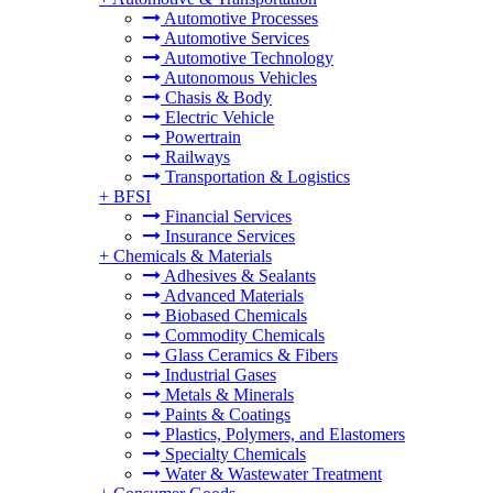
Automotive Processes
Automotive Services
Automotive Technology
Autonomous Vehicles
Chasis & Body
Electric Vehicle
Powertrain
Railways
Transportation & Logistics
+
BFSI
Financial Services
Insurance Services
+
Chemicals & Materials
Adhesives & Sealants
Advanced Materials
Biobased Chemicals
Commodity Chemicals
Glass Ceramics & Fibers
Industrial Gases
Metals & Minerals
Paints & Coatings
Plastics, Polymers, and Elastomers
Specialty Chemicals
Water & Wastewater Treatment