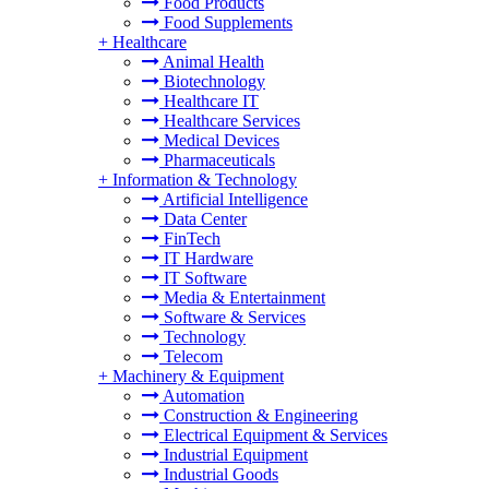
Food Products
Food Supplements
+
Healthcare
Animal Health
Biotechnology
Healthcare IT
Healthcare Services
Medical Devices
Pharmaceuticals
+
Information & Technology
Artificial Intelligence
Data Center
FinTech
IT Hardware
IT Software
Media & Entertainment
Software & Services
Technology
Telecom
+
Machinery & Equipment
Automation
Construction & Engineering
Electrical Equipment & Services
Industrial Equipment
Industrial Goods