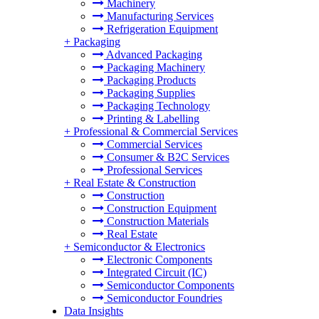
Machinery
Manufacturing Services
Refrigeration Equipment
+
Packaging
Advanced Packaging
Packaging Machinery
Packaging Products
Packaging Supplies
Packaging Technology
Printing & Labelling
+
Professional & Commercial Services
Commercial Services
Consumer & B2C Services
Professional Services
+
Real Estate & Construction
Construction
Construction Equipment
Construction Materials
Real Estate
+
Semiconductor & Electronics
Electronic Components
Integrated Circuit (IC)
Semiconductor Components
Semiconductor Foundries
Data Insights