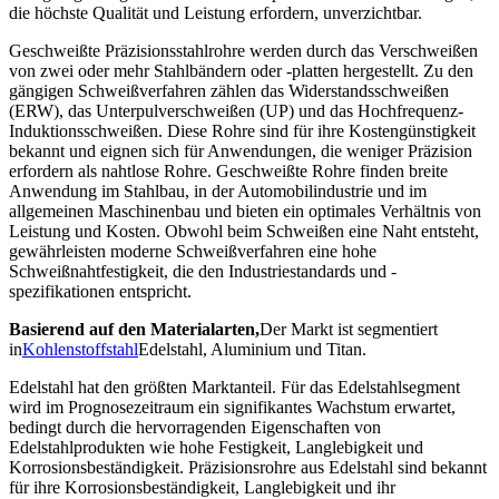
die höchste Qualität und Leistung erfordern, unverzichtbar.
Geschweißte Präzisionsstahlrohre werden durch das Verschweißen
von zwei oder mehr Stahlbändern oder -platten hergestellt. Zu den
gängigen Schweißverfahren zählen das Widerstandsschweißen
(ERW), das Unterpulverschweißen (UP) und das Hochfrequenz-
Induktionsschweißen. Diese Rohre sind für ihre Kostengünstigkeit
bekannt und eignen sich für Anwendungen, die weniger Präzision
erfordern als nahtlose Rohre. Geschweißte Rohre finden breite
Anwendung im Stahlbau, in der Automobilindustrie und im
allgemeinen Maschinenbau und bieten ein optimales Verhältnis von
Leistung und Kosten. Obwohl beim Schweißen eine Naht entsteht,
gewährleisten moderne Schweißverfahren eine hohe
Schweißnahtfestigkeit, die den Industriestandards und -
spezifikationen entspricht.
Basierend auf den Materialarten,
Der Markt ist segmentiert
in
Kohlenstoffstahl
Edelstahl, Aluminium und Titan.
Edelstahl hat den größten Marktanteil. Für das Edelstahlsegment
wird im Prognosezeitraum ein signifikantes Wachstum erwartet,
bedingt durch die hervorragenden Eigenschaften von
Edelstahlprodukten wie hohe Festigkeit, Langlebigkeit und
Korrosionsbeständigkeit. Präzisionsrohre aus Edelstahl sind bekannt
für ihre Korrosionsbeständigkeit, Langlebigkeit und ihr