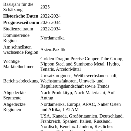
Basisjahr für die
2025
Schätzung
Historische Daten
2022-2024
Prognosezeitraum
2026-2034
Studienzeitraum
2022-2034
Dominierende
Nordamerika
Region
Am schnellsten
Asien-Pazifik
wachsende Region
Golden Dragon Precise Copper Tube Group,
Wichtige
Nippon Steel and Sumitomo Metal, Hydro,
Marktteilnehmer
Tenaris, ArcelorMittal
Umsatzprognose, Wettbewerbslandschaft,
Berichtsabdeckung
Wachstumsfaktoren, Umwelt- und
Regulierungslandschaft sowie Trends
Abgedeckte
Nach Produkttyp, Nach Materialart, Auf
Segmente
Antrag
Abgedeckte
Nordamerika, Europa, APAC, Naher Osten
Regionen
und Afrika, LATAM
USA, Kanada, Großbritannien, Deutschland,
Frankreich, Spanien, Italien, Russland,
Nordisch, Benelux-Ländern, Restliches