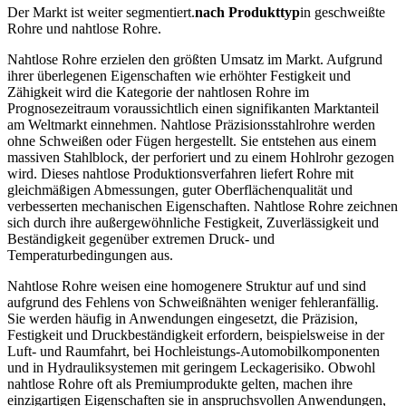
Der Markt ist weiter segmentiert.
nach Produkttyp
in geschweißte
Rohre und nahtlose Rohre.
Nahtlose Rohre erzielen den größten Umsatz im Markt. Aufgrund
ihrer überlegenen Eigenschaften wie erhöhter Festigkeit und
Zähigkeit wird die Kategorie der nahtlosen Rohre im
Prognosezeitraum voraussichtlich einen signifikanten Marktanteil
am Weltmarkt einnehmen. Nahtlose Präzisionsstahlrohre werden
ohne Schweißen oder Fügen hergestellt. Sie entstehen aus einem
massiven Stahlblock, der perforiert und zu einem Hohlrohr gezogen
wird. Dieses nahtlose Produktionsverfahren liefert Rohre mit
gleichmäßigen Abmessungen, guter Oberflächenqualität und
verbesserten mechanischen Eigenschaften. Nahtlose Rohre zeichnen
sich durch ihre außergewöhnliche Festigkeit, Zuverlässigkeit und
Beständigkeit gegenüber extremen Druck- und
Temperaturbedingungen aus.
Nahtlose Rohre weisen eine homogenere Struktur auf und sind
aufgrund des Fehlens von Schweißnähten weniger fehleranfällig.
Sie werden häufig in Anwendungen eingesetzt, die Präzision,
Festigkeit und Druckbeständigkeit erfordern, beispielsweise in der
Luft- und Raumfahrt, bei Hochleistungs-Automobilkomponenten
und in Hydrauliksystemen mit geringem Leckagerisiko. Obwohl
nahtlose Rohre oft als Premiumprodukte gelten, machen ihre
einzigartigen Eigenschaften sie in anspruchsvollen Anwendungen,