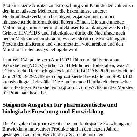
Proteinbasierte Ansätze zur Erforschung von Krankheiten zählen zu
den innovativsten Methoden, die Erkenntnisse anderer
Hochdurchsatzverfahren bestätigen, ergänzen und darüber
hinausgehende Informationen liefern können. Die zunehmende
Verbreitung chronischer und infektiöser Erkrankungen wie Krebs,
Grippe, HIV/AIDS und Tuberkulose dürfte die Nachfrage nach
neuen Medikamenten steigern, was wiederum die Forschung zur
Proteinidentifizierung und -interpretation vorantreiben und den
Markt für Proteinassays beflügeln wird.
Laut WHO-Update vom April 2021 führen nichtübertragbare
Krankheiten (NCDs) jährlich zu 41 Millionen Todesfällen, was 71
% entspricht. Demnach gab es laut GLOBOCAN 2020 weltweit im
Jahr 2020 19.292.789 neu diagnostizierte Krebsfälle und 9.958.133
krebsbedingte Todesfälle. Die zunehmende Häufigkeit chronischer
und infektiöser Krankheiten trägt somit zum Wachstum des Marktes
für Proteinanalysen bei.
Steigende Ausgaben für pharmazeutische und
biologische Forschung und Entwicklung
Die Ausgaben für pharmazeutische und biologische Forschung zur
Entwicklung innovativer Produkte sind in den letzten Jahren
gestiegen. Laut dem Bericht des US-amerikanischen