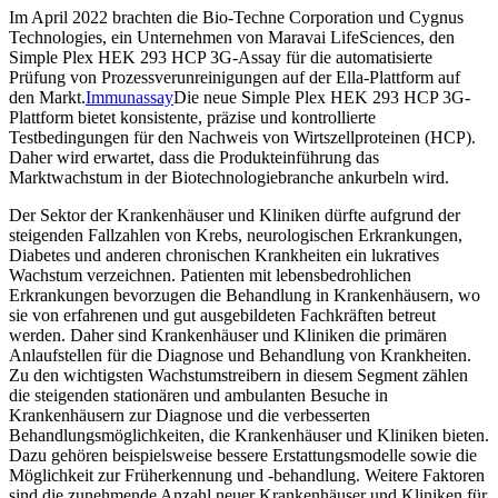
Im April 2022 brachten die Bio-Techne Corporation und Cygnus
Technologies, ein Unternehmen von Maravai LifeSciences, den
Simple Plex HEK 293 HCP 3G-Assay für die automatisierte
Prüfung von Prozessverunreinigungen auf der Ella-Plattform auf
den Markt.
Immunassay
Die neue Simple Plex HEK 293 HCP 3G-
Plattform bietet konsistente, präzise und kontrollierte
Testbedingungen für den Nachweis von Wirtszellproteinen (HCP).
Daher wird erwartet, dass die Produkteinführung das
Marktwachstum in der Biotechnologiebranche ankurbeln wird.
Der Sektor der Krankenhäuser und Kliniken dürfte aufgrund der
steigenden Fallzahlen von Krebs, neurologischen Erkrankungen,
Diabetes und anderen chronischen Krankheiten ein lukratives
Wachstum verzeichnen. Patienten mit lebensbedrohlichen
Erkrankungen bevorzugen die Behandlung in Krankenhäusern, wo
sie von erfahrenen und gut ausgebildeten Fachkräften betreut
werden. Daher sind Krankenhäuser und Kliniken die primären
Anlaufstellen für die Diagnose und Behandlung von Krankheiten.
Zu den wichtigsten Wachstumstreibern in diesem Segment zählen
die steigenden stationären und ambulanten Besuche in
Krankenhäusern zur Diagnose und die verbesserten
Behandlungsmöglichkeiten, die Krankenhäuser und Kliniken bieten.
Dazu gehören beispielsweise bessere Erstattungsmodelle sowie die
Möglichkeit zur Früherkennung und -behandlung. Weitere Faktoren
sind die zunehmende Anzahl neuer Krankenhäuser und Kliniken für