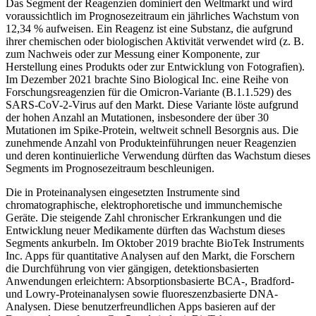
Das Segment der Reagenzien dominiert den Weltmarkt und wird
voraussichtlich im Prognosezeitraum ein jährliches Wachstum von
12,34 % aufweisen. Ein Reagenz ist eine Substanz, die aufgrund
ihrer chemischen oder biologischen Aktivität verwendet wird (z. B.
zum Nachweis oder zur Messung einer Komponente, zur
Herstellung eines Produkts oder zur Entwicklung von Fotografien).
Im Dezember 2021 brachte Sino Biological Inc. eine Reihe von
Forschungsreagenzien für die Omicron-Variante (B.1.1.529) des
SARS-CoV-2-Virus auf den Markt. Diese Variante löste aufgrund
der hohen Anzahl an Mutationen, insbesondere der über 30
Mutationen im Spike-Protein, weltweit schnell Besorgnis aus. Die
zunehmende Anzahl von Produkteinführungen neuer Reagenzien
und deren kontinuierliche Verwendung dürften das Wachstum dieses
Segments im Prognosezeitraum beschleunigen.
Die in Proteinanalysen eingesetzten Instrumente sind
chromatographische, elektrophoretische und immunchemische
Geräte. Die steigende Zahl chronischer Erkrankungen und die
Entwicklung neuer Medikamente dürften das Wachstum dieses
Segments ankurbeln. Im Oktober 2019 brachte BioTek Instruments
Inc. Apps für quantitative Analysen auf den Markt, die Forschern
die Durchführung von vier gängigen, detektionsbasierten
Anwendungen erleichtern: Absorptionsbasierte BCA-, Bradford-
und Lowry-Proteinanalysen sowie fluoreszenzbasierte DNA-
Analysen. Diese benutzerfreundlichen Apps basieren auf der