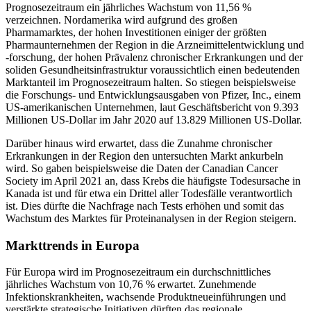
Prognosezeitraum ein jährliches Wachstum von 11,56 %
verzeichnen. Nordamerika wird aufgrund des großen
Pharmamarktes, der hohen Investitionen einiger der größten
Pharmaunternehmen der Region in die Arzneimittelentwicklung und
-forschung, der hohen Prävalenz chronischer Erkrankungen und der
soliden Gesundheitsinfrastruktur voraussichtlich einen bedeutenden
Marktanteil im Prognosezeitraum halten. So stiegen beispielsweise
die Forschungs- und Entwicklungsausgaben von Pfizer, Inc., einem
US-amerikanischen Unternehmen, laut Geschäftsbericht von 9.393
Millionen US-Dollar im Jahr 2020 auf 13.829 Millionen US-Dollar.
Darüber hinaus wird erwartet, dass die Zunahme chronischer
Erkrankungen in der Region den untersuchten Markt ankurbeln
wird. So gaben beispielsweise die Daten der Canadian Cancer
Society im April 2021 an, dass Krebs die häufigste Todesursache in
Kanada ist und für etwa ein Drittel aller Todesfälle verantwortlich
ist. Dies dürfte die Nachfrage nach Tests erhöhen und somit das
Wachstum des Marktes für Proteinanalysen in der Region steigern.
Markttrends in Europa
Für Europa wird im Prognosezeitraum ein durchschnittliches
jährliches Wachstum von 10,76 % erwartet. Zunehmende
Infektionskrankheiten, wachsende Produktneueinführungen und
verstärkte strategische Initiativen dürften das regionale