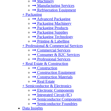
Machinery
Manufacturing Services
Refrigeration Equipment
+
Packaging
Advanced Packaging
Packaging Machinery
Packaging Products
Packaging Supplies
Packaging Technology
Printing & Labelling
+
Professional & Commercial Services
Commercial Services
Consumer & B2C Services
Professional Services
+
Real Estate & Construction
Construction
Construction Equipment
Construction Materials
Real Estate
+
Semiconductor & Electronics
Electronic Components
Integrated Circuit (IC)
Semiconductor Components
Semiconductor Foundries
Data Insights