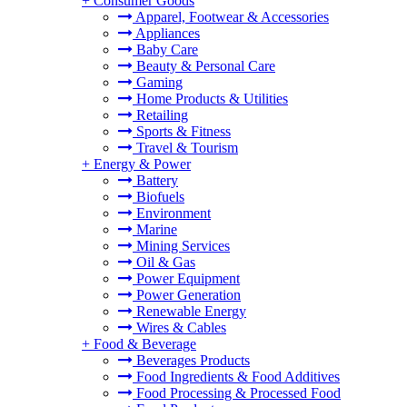
+
Consumer Goods
Apparel, Footwear & Accessories
Appliances
Baby Care
Beauty & Personal Care
Gaming
Home Products & Utilities
Retailing
Sports & Fitness
Travel & Tourism
+
Energy & Power
Battery
Biofuels
Environment
Marine
Mining Services
Oil & Gas
Power Equipment
Power Generation
Renewable Energy
Wires & Cables
+
Food & Beverage
Beverages Products
Food Ingredients & Food Additives
Food Processing & Processed Food