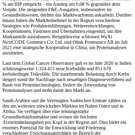
% am BIP entspricht – ein Anstieg um 0,08 % gegenüber dem
Vorjahr. Die steigenden F&E-Ausgaben, insbesondere im
Gesundheitswesen, dürften das Marktwachstum ankurbeln. Darüber
hinaus haben die Marktteilnehmer in der Region verschiedene
Strategien wie Produkteinführungen, Weiterentwicklungen,
Kooperationen, Fusionen und Übernahmen eingesetzt, um ihre
Marktanteile auszubauen. Beispielsweise schlossen WuXi
NextCODE Genomics Co. Ltd. und Olink Proteomics AB im Juli
2021 eine strategische Kooperation in China, um Proteinanalysen
anzubieten.
Laut dem Global Cancer Observatory gab es im Jahr 2020 in Indien
schätzungsweise 1.324.413 neue Krebsfälle und 851.678
krebsbedingte Todesfälle. Die zunehmende Belastung durch Krebs
steigert somit die Nachfrage nach neuartigen Diagnoseverfahren auf
Basis von Proteintechnologien, fördert die Anwendung von
Proteinanalysen und treibt damit den Markt an.
Saudi-Arabien und die Vereinigten Arabischen Emirate zählen zu
den am weitesten entwickelten Märkten im Nahen Osten und in
Afrika. Sie verfügen über eine leistungsstarke
Gesundheitsinfrastruktur und weisen die höchsten
Arzneimittelausgaben pro Kopf in der Region auf. Dies bietet ein
enormes Potenzial für die Entwicklung und Förderung
verschiedener Forschungsaktivitäten im Bereich der