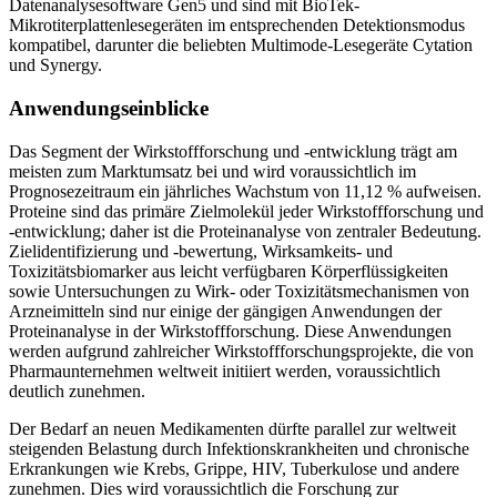
Datenanalysesoftware Gen5 und sind mit BioTek-
Mikrotiterplattenlesegeräten im entsprechenden Detektionsmodus
kompatibel, darunter die beliebten Multimode-Lesegeräte Cytation
und Synergy.
Anwendungseinblicke
Das Segment der Wirkstoffforschung und -entwicklung trägt am
meisten zum Marktumsatz bei und wird voraussichtlich im
Prognosezeitraum ein jährliches Wachstum von 11,12 % aufweisen.
Proteine ​​sind das primäre Zielmolekül jeder Wirkstoffforschung und
-entwicklung; daher ist die Proteinanalyse von zentraler Bedeutung.
Zielidentifizierung und -bewertung, Wirksamkeits- und
Toxizitätsbiomarker aus leicht verfügbaren Körperflüssigkeiten
sowie Untersuchungen zu Wirk- oder Toxizitätsmechanismen von
Arzneimitteln sind nur einige der gängigen Anwendungen der
Proteinanalyse in der Wirkstoffforschung. Diese Anwendungen
werden aufgrund zahlreicher Wirkstoffforschungsprojekte, die von
Pharmaunternehmen weltweit initiiert werden, voraussichtlich
deutlich zunehmen.
Der Bedarf an neuen Medikamenten dürfte parallel zur weltweit
steigenden Belastung durch Infektionskrankheiten und chronische
Erkrankungen wie Krebs, Grippe, HIV, Tuberkulose und andere
zunehmen. Dies wird voraussichtlich die Forschung zur