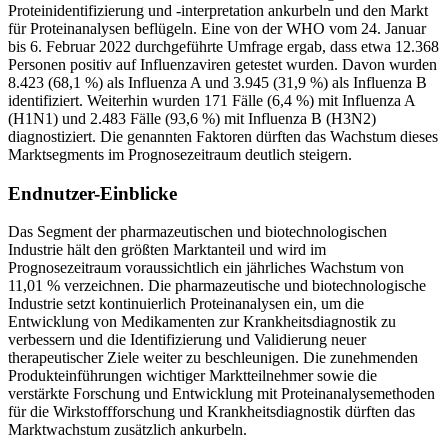
Proteinidentifizierung und -interpretation ankurbeln und den Markt
für Proteinanalysen beflügeln. Eine von der WHO vom 24. Januar
bis 6. Februar 2022 durchgeführte Umfrage ergab, dass etwa 12.368
Personen positiv auf Influenzaviren getestet wurden. Davon wurden
8.423 (68,1 %) als Influenza A und 3.945 (31,9 %) als Influenza B
identifiziert. Weiterhin wurden 171 Fälle (6,4 %) mit Influenza A
(H1N1) und 2.483 Fälle (93,6 %) mit Influenza B (H3N2)
diagnostiziert. Die genannten Faktoren dürften das Wachstum dieses
Marktsegments im Prognosezeitraum deutlich steigern.
Endnutzer-Einblicke
Das Segment der pharmazeutischen und biotechnologischen
Industrie hält den größten Marktanteil und wird im
Prognosezeitraum voraussichtlich ein jährliches Wachstum von
11,01 % verzeichnen. Die pharmazeutische und biotechnologische
Industrie setzt kontinuierlich Proteinanalysen ein, um die
Entwicklung von Medikamenten zur Krankheitsdiagnostik zu
verbessern und die Identifizierung und Validierung neuer
therapeutischer Ziele weiter zu beschleunigen. Die zunehmenden
Produkteinführungen wichtiger Marktteilnehmer sowie die
verstärkte Forschung und Entwicklung mit Proteinanalysemethoden
für die Wirkstoffforschung und Krankheitsdiagnostik dürften das
Marktwachstum zusätzlich ankurbeln.