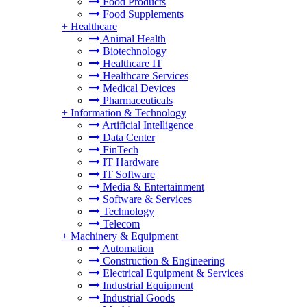
Food Products
Food Supplements
+
Healthcare
Animal Health
Biotechnology
Healthcare IT
Healthcare Services
Medical Devices
Pharmaceuticals
+
Information & Technology
Artificial Intelligence
Data Center
FinTech
IT Hardware
IT Software
Media & Entertainment
Software & Services
Technology
Telecom
+
Machinery & Equipment
Automation
Construction & Engineering
Electrical Equipment & Services
Industrial Equipment
Industrial Goods