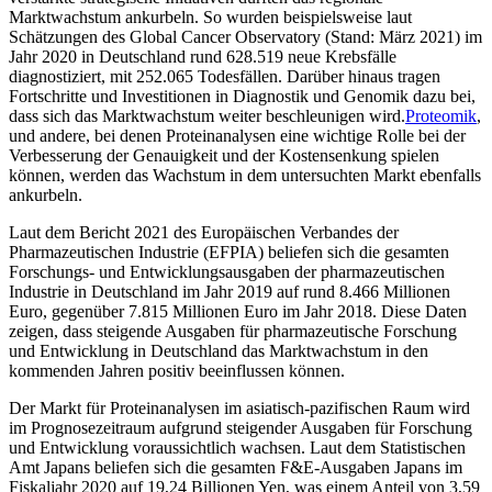
Marktwachstum ankurbeln. So wurden beispielsweise laut
Schätzungen des Global Cancer Observatory (Stand: März 2021) im
Jahr 2020 in Deutschland rund 628.519 neue Krebsfälle
diagnostiziert, mit 252.065 Todesfällen. Darüber hinaus tragen
Fortschritte und Investitionen in Diagnostik und Genomik dazu bei,
dass sich das Marktwachstum weiter beschleunigen wird.
Proteomik
,
und andere, bei denen Proteinanalysen eine wichtige Rolle bei der
Verbesserung der Genauigkeit und der Kostensenkung spielen
können, werden das Wachstum in dem untersuchten Markt ebenfalls
ankurbeln.
Laut dem Bericht 2021 des Europäischen Verbandes der
Pharmazeutischen Industrie (EFPIA) beliefen sich die gesamten
Forschungs- und Entwicklungsausgaben der pharmazeutischen
Industrie in Deutschland im Jahr 2019 auf rund 8.466 Millionen
Euro, gegenüber 7.815 Millionen Euro im Jahr 2018. Diese Daten
zeigen, dass steigende Ausgaben für pharmazeutische Forschung
und Entwicklung in Deutschland das Marktwachstum in den
kommenden Jahren positiv beeinflussen können.
Der Markt für Proteinanalysen im asiatisch-pazifischen Raum wird
im Prognosezeitraum aufgrund steigender Ausgaben für Forschung
und Entwicklung voraussichtlich wachsen. Laut dem Statistischen
Amt Japans beliefen sich die gesamten F&E-Ausgaben Japans im
Fiskaljahr 2020 auf 19,24 Billionen Yen, was einem Anteil von 3,59