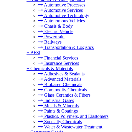
Automotive Processes
Automotive Services
Automotive Technology
Autonomous Vehicles
Chasis & Body
Electric Vehicle
Powertrain
Railways
Transportation & Logistics
+
BFSI
Financial Services
Insurance Services
+
Chemicals & Materials
Adhesives & Sealants
Advanced Materials
Biobased Chemicals
Commodity Chemicals
Glass Ceramics & Fibers
Industrial Gases
Metals & Minerals
Paints & Coatings
Plastics, Polymers, and Elastomers
Specialty Chemicals
Water & Wastewater Treatment