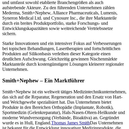
und umfasst sowohl etablierte Branchengrößen als auch
aufstrebende Akteure. Zu den führenden Unternehmen zählen
Mederma, Smith+Nephew, Alliance Pharmaceuticals, Lumenis,
Syneron Medical Ltd. und Cynosure Inc., die ihre Marktanteile
durch ein breites Produktportfolio, starke Forschungs- und
Entwicklungskapazitäten sowie weitreichende Vertriebsnetze
sichern.
Starke Innovationen und ein intensiver Fokus auf Verbesserungen
bei topischen Behandlungen, Lasertherapien und fortschrittlichen
Produkten auf Silikonbasis verleihen dieser Kategorie einen
deutlichen Aufschwung. Gleichzeitig gewinnen Nischenmärkte
Marktanteile durch kostengünstigere Lösungen kleinerer regionaler
Unternehmen.
Smith+Nephew – Ein Marktführer
Smith+Nephew ist ein weltweit tätiges Medizintechnikunternehmen,
das sich auf die Reparatur, Regeneration und den Ersatz von Hart-
und Weichgewebe spezialisiert hat. Das Unternehmen bietet
Produkte in den Bereichen Orthopädie (Implantate, Robotik),
Sportmedizin (Gelenkreparatur), Hals-Nasen-Ohren-Heilkunde und
moderne Wundversorgung (Verbände, Bioaktiva) an. Gegründet
wurde es in Hull, England.
Thomas James Smith
Das Unternehmen
ist bekannt für die Entwicklung innovativer Medizinprodukte, die