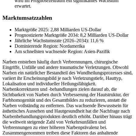
wird im Prognosezeitraum ein signifikantes Wachstum
erwartet.
Marktumsatzzahlen
Marktgröße 2025: 2,88 Milliarden US-Dollar
Prognostizierte Marktgröße 2034: 8,2 Milliarden US-Dollar
Jährliche Wachstumsrate (2026–2034): 11,6 %
Dominierende Region: Nordamerika
Am schnellsten wachsende Region: Asien-Pazifik
Narben entstehen häufig durch Verbrennungen, chirurgische
Eingriffe, Unfälle und andere traumatische Verletzungen. Obwohl
Narben ein natürlicher Bestandteil des Wundheilungsprozesses sind,
variiert ihr Erscheinungsbild je nach Verletzungstiefe, Hauttyp,
Lokalisation und individueller Heilungsfähigkeit.
Narbenkorrekturen und -behandlungen zielen darauf ab, die
Sichtbarkeit von Narben durch Verbesserung der Hautstruktur, der
Farbhomogenität und des Gesamtbildes zu reduzieren, anstatt die
Narben vollständig zu entfernen. Das wachsende Bewusstsein für
ästhetisches Aussehen und Hautgesundheit hat die Nachfrage nach
Narbenbehandlungsprodukten deutlich erhöht. Darüber hinaus trägt
die weltweit steigende Zahl von Verkehrsunfällen und
Verbrennungen zu einer höheren Narbenprävalenz bei.
Zusammengenommen treiben diese Faktoren das anhaltende