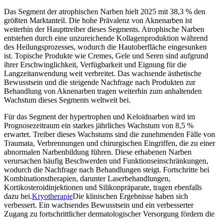
Das Segment der atrophischen Narben hielt 2025 mit 38,3 % den
größten Marktanteil. Die hohe Prävalenz von Aknenarben ist
weiterhin der Haupttreiber dieses Segments. Atrophische Narben
entstehen durch eine unzureichende Kollagenproduktion während
des Heilungsprozesses, wodurch die Hautoberfläche eingesunken
ist. Topische Produkte wie Cremes, Gele und Seren sind aufgrund
ihrer Erschwinglichkeit, Verfügbarkeit und Eignung für die
Langzeitanwendung weit verbreitet. Das wachsende ästhetische
Bewusstsein und die steigende Nachfrage nach Produkten zur
Behandlung von Aknenarben tragen weiterhin zum anhaltenden
Wachstum dieses Segments weltweit bei.
Für das Segment der hypertrophen und Keloidnarben wird im
Prognosezeitraum ein starkes jährliches Wachstum von 8,5 %
erwartet. Treiber dieses Wachstums sind die zunehmenden Fälle von
Traumata, Verbrennungen und chirurgischen Eingriffen, die zu einer
abnormalen Narbenbildung führen. Diese erhabenen Narben
verursachen häufig Beschwerden und Funktionseinschränkungen,
wodurch die Nachfrage nach Behandlungen steigt. Fortschritte bei
Kombinationstherapien, darunter Laserbehandlungen,
Kortikosteroidinjektionen und Silikonpräparate, tragen ebenfalls
dazu bei.
Kryotherapie
Die klinischen Ergebnisse haben sich
verbessert. Ein wachsendes Bewusstsein und ein verbesserter
Zugang zu fortschrittlicher dermatologischer Versorgung fördern die