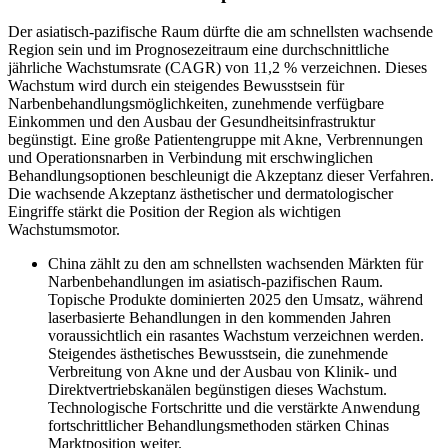
Der asiatisch-pazifische Raum dürfte die am schnellsten wachsende
Region sein und im Prognosezeitraum eine durchschnittliche
jährliche Wachstumsrate (CAGR) von 11,2 % verzeichnen. Dieses
Wachstum wird durch ein steigendes Bewusstsein für
Narbenbehandlungsmöglichkeiten, zunehmende verfügbare
Einkommen und den Ausbau der Gesundheitsinfrastruktur
begünstigt. Eine große Patientengruppe mit Akne, Verbrennungen
und Operationsnarben in Verbindung mit erschwinglichen
Behandlungsoptionen beschleunigt die Akzeptanz dieser Verfahren.
Die wachsende Akzeptanz ästhetischer und dermatologischer
Eingriffe stärkt die Position der Region als wichtigen
Wachstumsmotor.
China zählt zu den am schnellsten wachsenden Märkten für
Narbenbehandlungen im asiatisch-pazifischen Raum.
Topische Produkte dominierten 2025 den Umsatz, während
laserbasierte Behandlungen in den kommenden Jahren
voraussichtlich ein rasantes Wachstum verzeichnen werden.
Steigendes ästhetisches Bewusstsein, die zunehmende
Verbreitung von Akne und der Ausbau von Klinik- und
Direktvertriebskanälen begünstigen dieses Wachstum.
Technologische Fortschritte und die verstärkte Anwendung
fortschrittlicher Behandlungsmethoden stärken Chinas
Marktposition weiter.