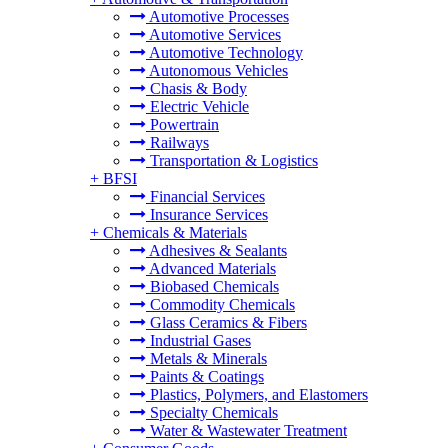
Automotive Processes
Automotive Services
Automotive Technology
Autonomous Vehicles
Chasis & Body
Electric Vehicle
Powertrain
Railways
Transportation & Logistics
+
BFSI
Financial Services
Insurance Services
+
Chemicals & Materials
Adhesives & Sealants
Advanced Materials
Biobased Chemicals
Commodity Chemicals
Glass Ceramics & Fibers
Industrial Gases
Metals & Minerals
Paints & Coatings
Plastics, Polymers, and Elastomers
Specialty Chemicals
Water & Wastewater Treatment