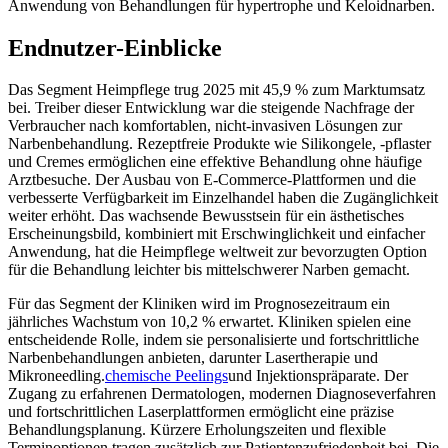
Anwendung von Behandlungen für hypertrophe und Keloidnarben.
Endnutzer-Einblicke
Das Segment Heimpflege trug 2025 mit 45,9 % zum Marktumsatz
bei. Treiber dieser Entwicklung war die steigende Nachfrage der
Verbraucher nach komfortablen, nicht-invasiven Lösungen zur
Narbenbehandlung. Rezeptfreie Produkte wie Silikongele, -pflaster
und Cremes ermöglichen eine effektive Behandlung ohne häufige
Arztbesuche. Der Ausbau von E-Commerce-Plattformen und die
verbesserte Verfügbarkeit im Einzelhandel haben die Zugänglichkeit
weiter erhöht. Das wachsende Bewusstsein für ein ästhetisches
Erscheinungsbild, kombiniert mit Erschwinglichkeit und einfacher
Anwendung, hat die Heimpflege weltweit zur bevorzugten Option
für die Behandlung leichter bis mittelschwerer Narben gemacht.
Für das Segment der Kliniken wird im Prognosezeitraum ein
jährliches Wachstum von 10,2 % erwartet. Kliniken spielen eine
entscheidende Rolle, indem sie personalisierte und fortschrittliche
Narbenbehandlungen anbieten, darunter Lasertherapie und
Mikroneedling.
chemische Peelings
und Injektionspräparate. Der
Zugang zu erfahrenen Dermatologen, modernen Diagnoseverfahren
und fortschrittlichen Laserplattformen ermöglicht eine präzise
Behandlungsplanung. Kürzere Erholungszeiten und flexible
Terminoptionen tragen zusätzlich zur Patientenzufriedenheit bei. Die