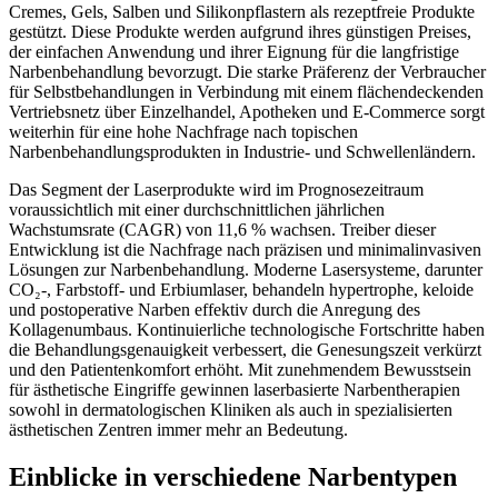
Cremes, Gels, Salben und Silikonpflastern als rezeptfreie Produkte
gestützt. Diese Produkte werden aufgrund ihres günstigen Preises,
der einfachen Anwendung und ihrer Eignung für die langfristige
Narbenbehandlung bevorzugt. Die starke Präferenz der Verbraucher
für Selbstbehandlungen in Verbindung mit einem flächendeckenden
Vertriebsnetz über Einzelhandel, Apotheken und E-Commerce sorgt
weiterhin für eine hohe Nachfrage nach topischen
Narbenbehandlungsprodukten in Industrie- und Schwellenländern.
Das Segment der Laserprodukte wird im Prognosezeitraum
voraussichtlich mit einer durchschnittlichen jährlichen
Wachstumsrate (CAGR) von 11,6 % wachsen. Treiber dieser
Entwicklung ist die Nachfrage nach präzisen und minimalinvasiven
Lösungen zur Narbenbehandlung. Moderne Lasersysteme, darunter
CO₂-, Farbstoff- und Erbiumlaser, behandeln hypertrophe, keloide
und postoperative Narben effektiv durch die Anregung des
Kollagenumbaus. Kontinuierliche technologische Fortschritte haben
die Behandlungsgenauigkeit verbessert, die Genesungszeit verkürzt
und den Patientenkomfort erhöht. Mit zunehmendem Bewusstsein
für ästhetische Eingriffe gewinnen laserbasierte Narbentherapien
sowohl in dermatologischen Kliniken als auch in spezialisierten
ästhetischen Zentren immer mehr an Bedeutung.
Einblicke in verschiedene Narbentypen