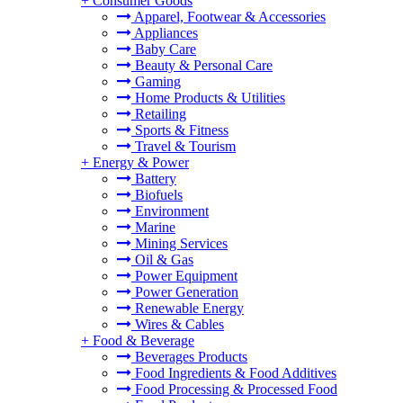
+
Consumer Goods
Apparel, Footwear & Accessories
Appliances
Baby Care
Beauty & Personal Care
Gaming
Home Products & Utilities
Retailing
Sports & Fitness
Travel & Tourism
+
Energy & Power
Battery
Biofuels
Environment
Marine
Mining Services
Oil & Gas
Power Equipment
Power Generation
Renewable Energy
Wires & Cables
+
Food & Beverage
Beverages Products
Food Ingredients & Food Additives
Food Processing & Processed Food