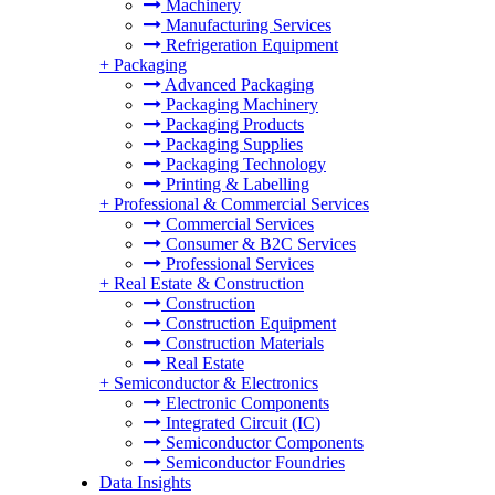
Machinery
Manufacturing Services
Refrigeration Equipment
+
Packaging
Advanced Packaging
Packaging Machinery
Packaging Products
Packaging Supplies
Packaging Technology
Printing & Labelling
+
Professional & Commercial Services
Commercial Services
Consumer & B2C Services
Professional Services
+
Real Estate & Construction
Construction
Construction Equipment
Construction Materials
Real Estate
+
Semiconductor & Electronics
Electronic Components
Integrated Circuit (IC)
Semiconductor Components
Semiconductor Foundries
Data Insights