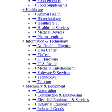
Food Products
Food Supplements
+
Healthcare
Animal Health
Biotechnology
Healthcare IT
Healthcare Services
Medical Devices
Pharmaceuticals
+
Information & Technology
Artificial Intelligence
Data Center
FinTech
IT Hardware
IT Software
Media & Entertainment
Software & Services
Technology
Telecom
+
Machinery & Equipment
Automation
Construction & Engineering
Electrical Equipment & Services
Industrial Equipment
Industrial Goods