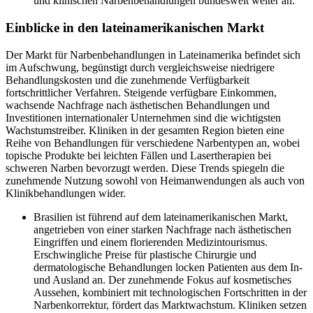
und klinischen Narbenbehandlungen bundesweit weiter an.
Einblicke in den lateinamerikanischen Markt
Der Markt für Narbenbehandlungen in Lateinamerika befindet sich
im Aufschwung, begünstigt durch vergleichsweise niedrigere
Behandlungskosten und die zunehmende Verfügbarkeit
fortschrittlicher Verfahren. Steigende verfügbare Einkommen,
wachsende Nachfrage nach ästhetischen Behandlungen und
Investitionen internationaler Unternehmen sind die wichtigsten
Wachstumstreiber. Kliniken in der gesamten Region bieten eine
Reihe von Behandlungen für verschiedene Narbentypen an, wobei
topische Produkte bei leichten Fällen und Lasertherapien bei
schweren Narben bevorzugt werden. Diese Trends spiegeln die
zunehmende Nutzung sowohl von Heimanwendungen als auch von
Klinikbehandlungen wider.
Brasilien ist führend auf dem lateinamerikanischen Markt,
angetrieben von einer starken Nachfrage nach ästhetischen
Eingriffen und einem florierenden Medizintourismus.
Erschwingliche Preise für plastische Chirurgie und
dermatologische Behandlungen locken Patienten aus dem In-
und Ausland an. Der zunehmende Fokus auf kosmetisches
Aussehen, kombiniert mit technologischen Fortschritten in der
Narbenkorrektur, fördert das Marktwachstum. Kliniken setzen