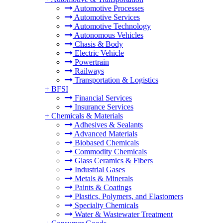
Automotive Processes
Automotive Services
Automotive Technology
Autonomous Vehicles
Chasis & Body
Electric Vehicle
Powertrain
Railways
Transportation & Logistics
+
BFSI
Financial Services
Insurance Services
+
Chemicals & Materials
Adhesives & Sealants
Advanced Materials
Biobased Chemicals
Commodity Chemicals
Glass Ceramics & Fibers
Industrial Gases
Metals & Minerals
Paints & Coatings
Plastics, Polymers, and Elastomers
Specialty Chemicals
Water & Wastewater Treatment