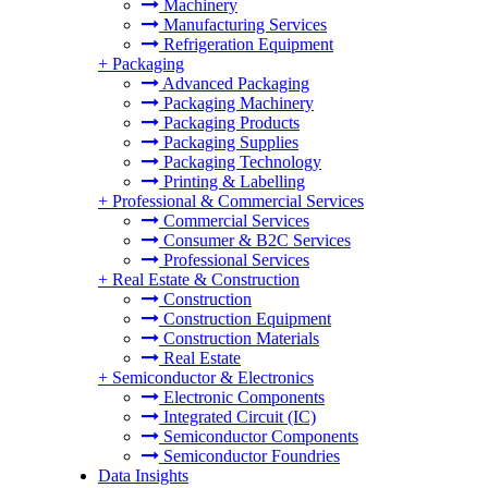
Machinery
Manufacturing Services
Refrigeration Equipment
+
Packaging
Advanced Packaging
Packaging Machinery
Packaging Products
Packaging Supplies
Packaging Technology
Printing & Labelling
+
Professional & Commercial Services
Commercial Services
Consumer & B2C Services
Professional Services
+
Real Estate & Construction
Construction
Construction Equipment
Construction Materials
Real Estate
+
Semiconductor & Electronics
Electronic Components
Integrated Circuit (IC)
Semiconductor Components
Semiconductor Foundries
Data Insights