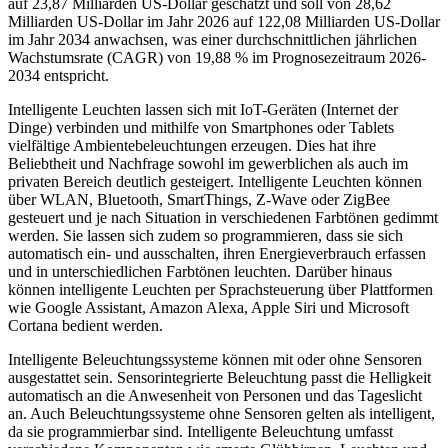
auf 23,87 Milliarden US-Dollar geschätzt und soll von 28,62
Milliarden US-Dollar im Jahr 2026 auf 122,08 Milliarden US-Dollar
im Jahr 2034 anwachsen, was einer durchschnittlichen jährlichen
Wachstumsrate (CAGR) von 19,88 % im Prognosezeitraum 2026-
2034 entspricht.
Intelligente Leuchten lassen sich mit IoT-Geräten (Internet der
Dinge) verbinden und mithilfe von Smartphones oder Tablets
vielfältige Ambientebeleuchtungen erzeugen. Dies hat ihre
Beliebtheit und Nachfrage sowohl im gewerblichen als auch im
privaten Bereich deutlich gesteigert. Intelligente Leuchten können
über WLAN, Bluetooth, SmartThings, Z-Wave oder ZigBee
gesteuert und je nach Situation in verschiedenen Farbtönen gedimmt
werden. Sie lassen sich zudem so programmieren, dass sie sich
automatisch ein- und ausschalten, ihren Energieverbrauch erfassen
und in unterschiedlichen Farbtönen leuchten. Darüber hinaus
können intelligente Leuchten per Sprachsteuerung über Plattformen
wie Google Assistant, Amazon Alexa, Apple Siri und Microsoft
Cortana bedient werden.
Intelligente Beleuchtungssysteme können mit oder ohne Sensoren
ausgestattet sein. Sensorintegrierte Beleuchtung passt die Helligkeit
automatisch an die Anwesenheit von Personen und das Tageslicht
an. Auch Beleuchtungssysteme ohne Sensoren gelten als intelligent,
da sie programmierbar sind. Intelligente Beleuchtung umfasst