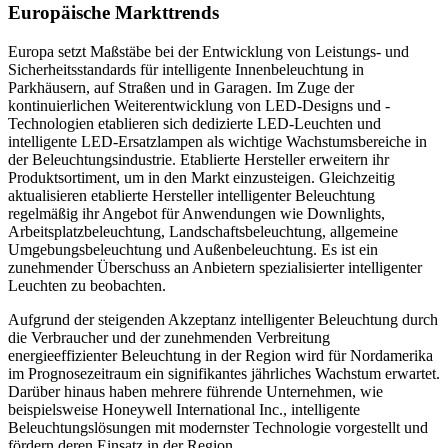
Europäische Markttrends
Europa setzt Maßstäbe bei der Entwicklung von Leistungs- und
Sicherheitsstandards für intelligente Innenbeleuchtung in
Parkhäusern, auf Straßen und in Garagen. Im Zuge der
kontinuierlichen Weiterentwicklung von LED-Designs und -
Technologien etablieren sich dedizierte LED-Leuchten und
intelligente LED-Ersatzlampen als wichtige Wachstumsbereiche in
der Beleuchtungsindustrie. Etablierte Hersteller erweitern ihr
Produktsortiment, um in den Markt einzusteigen. Gleichzeitig
aktualisieren etablierte Hersteller intelligenter Beleuchtung
regelmäßig ihr Angebot für Anwendungen wie Downlights,
Arbeitsplatzbeleuchtung, Landschaftsbeleuchtung, allgemeine
Umgebungsbeleuchtung und Außenbeleuchtung. Es ist ein
zunehmender Überschuss an Anbietern spezialisierter intelligenter
Leuchten zu beobachten.
Aufgrund der steigenden Akzeptanz intelligenter Beleuchtung durch
die Verbraucher und der zunehmenden Verbreitung
energieeffizienter Beleuchtung in der Region wird für Nordamerika
im Prognosezeitraum ein signifikantes jährliches Wachstum erwartet.
Darüber hinaus haben mehrere führende Unternehmen, wie
beispielsweise Honeywell International Inc., intelligente
Beleuchtungslösungen mit modernster Technologie vorgestellt und
fördern deren Einsatz in der Region.