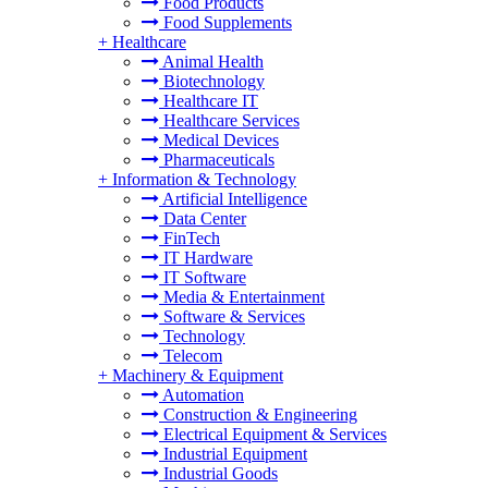
Food Products
Food Supplements
+
Healthcare
Animal Health
Biotechnology
Healthcare IT
Healthcare Services
Medical Devices
Pharmaceuticals
+
Information & Technology
Artificial Intelligence
Data Center
FinTech
IT Hardware
IT Software
Media & Entertainment
Software & Services
Technology
Telecom
+
Machinery & Equipment
Automation
Construction & Engineering
Electrical Equipment & Services
Industrial Equipment
Industrial Goods