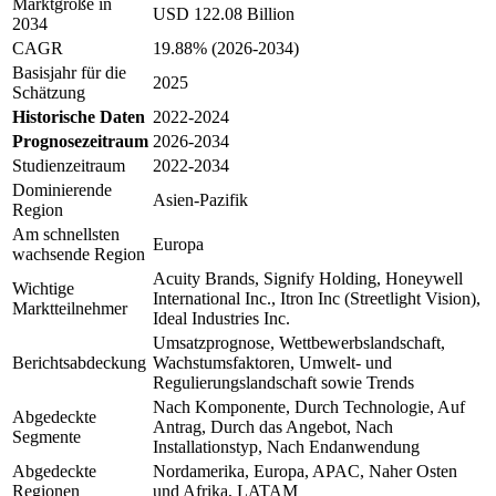
Marktgröße in
USD 122.08 Billion
2034
CAGR
19.88% (2026-2034)
Basisjahr für die
2025
Schätzung
Historische Daten
2022-2024
Prognosezeitraum
2026-2034
Studienzeitraum
2022-2034
Dominierende
Asien-Pazifik
Region
Am schnellsten
Europa
wachsende Region
Acuity Brands, Signify Holding, Honeywell
Wichtige
International Inc., Itron Inc (Streetlight Vision),
Marktteilnehmer
Ideal Industries Inc.
Umsatzprognose, Wettbewerbslandschaft,
Berichtsabdeckung
Wachstumsfaktoren, Umwelt- und
Regulierungslandschaft sowie Trends
Nach Komponente, Durch Technologie, Auf
Abgedeckte
Antrag, Durch das Angebot, Nach
Segmente
Installationstyp, Nach Endanwendung
Abgedeckte
Nordamerika, Europa, APAC, Naher Osten
Regionen
und Afrika, LATAM