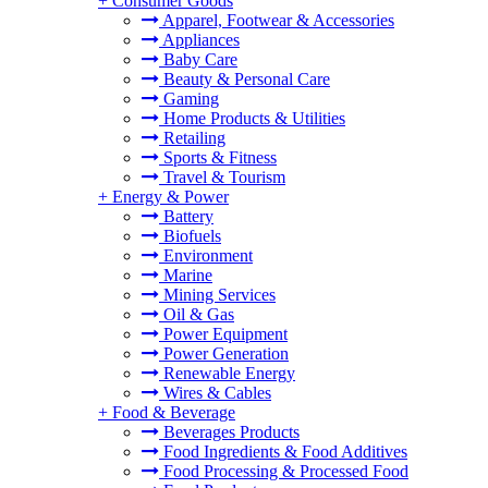
+
Consumer Goods
Apparel, Footwear & Accessories
Appliances
Baby Care
Beauty & Personal Care
Gaming
Home Products & Utilities
Retailing
Sports & Fitness
Travel & Tourism
+
Energy & Power
Battery
Biofuels
Environment
Marine
Mining Services
Oil & Gas
Power Equipment
Power Generation
Renewable Energy
Wires & Cables
+
Food & Beverage
Beverages Products
Food Ingredients & Food Additives
Food Processing & Processed Food