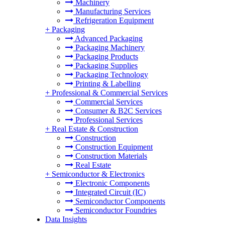
Machinery
Manufacturing Services
Refrigeration Equipment
+
Packaging
Advanced Packaging
Packaging Machinery
Packaging Products
Packaging Supplies
Packaging Technology
Printing & Labelling
+
Professional & Commercial Services
Commercial Services
Consumer & B2C Services
Professional Services
+
Real Estate & Construction
Construction
Construction Equipment
Construction Materials
Real Estate
+
Semiconductor & Electronics
Electronic Components
Integrated Circuit (IC)
Semiconductor Components
Semiconductor Foundries
Data Insights