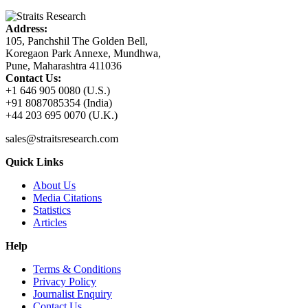
Address:
105, Panchshil The Golden Bell,
Koregaon Park Annexe, Mundhwa,
Pune, Maharashtra 411036
Contact Us:
+1 646 905 0080 (U.S.)
+91 8087085354 (India)
+44 203 695 0070 (U.K.)
sales@straitsresearch.com
Quick Links
About Us
Media Citations
Statistics
Articles
Help
Terms & Conditions
Privacy Policy
Journalist Enquiry
Contact Us