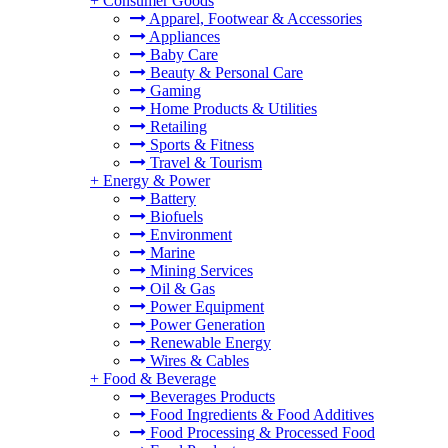
+
Consumer Goods
Apparel, Footwear & Accessories
Appliances
Baby Care
Beauty & Personal Care
Gaming
Home Products & Utilities
Retailing
Sports & Fitness
Travel & Tourism
+
Energy & Power
Battery
Biofuels
Environment
Marine
Mining Services
Oil & Gas
Power Equipment
Power Generation
Renewable Energy
Wires & Cables
+
Food & Beverage
Beverages Products
Food Ingredients & Food Additives
Food Processing & Processed Food