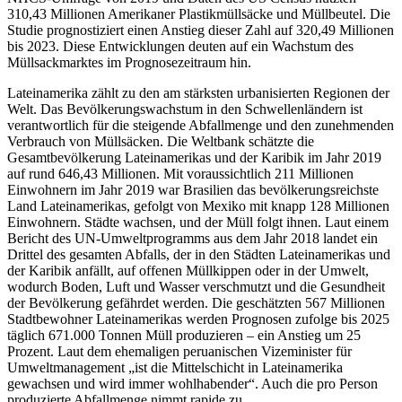
310,43 Millionen Amerikaner Plastikmüllsäcke und Müllbeutel. Die
Studie prognostiziert einen Anstieg dieser Zahl auf 320,49 Millionen
bis 2023. Diese Entwicklungen deuten auf ein Wachstum des
Müllsackmarktes im Prognosezeitraum hin.
Lateinamerika zählt zu den am stärksten urbanisierten Regionen der
Welt. Das Bevölkerungswachstum in den Schwellenländern ist
verantwortlich für die steigende Abfallmenge und den zunehmenden
Verbrauch von Müllsäcken. Die Weltbank schätzte die
Gesamtbevölkerung Lateinamerikas und der Karibik im Jahr 2019
auf rund 646,43 Millionen. Mit voraussichtlich 211 Millionen
Einwohnern im Jahr 2019 war Brasilien das bevölkerungsreichste
Land Lateinamerikas, gefolgt von Mexiko mit knapp 128 Millionen
Einwohnern. Städte wachsen, und der Müll folgt ihnen. Laut einem
Bericht des UN-Umweltprogramms aus dem Jahr 2018 landet ein
Drittel des gesamten Abfalls, der in den Städten Lateinamerikas und
der Karibik anfällt, auf offenen Müllkippen oder in der Umwelt,
wodurch Boden, Luft und Wasser verschmutzt und die Gesundheit
der Bevölkerung gefährdet werden. Die geschätzten 567 Millionen
Stadtbewohner Lateinamerikas werden Prognosen zufolge bis 2025
täglich 671.000 Tonnen Müll produzieren – ein Anstieg um 25
Prozent. Laut dem ehemaligen peruanischen Vizeminister für
Umweltmanagement „ist die Mittelschicht in Lateinamerika
gewachsen und wird immer wohlhabender“. Auch die pro Person
produzierte Abfallmenge nimmt rapide zu.