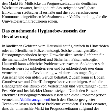
den Markt für Müllsäcke im Prognosezeitraum ein deutliches
Wachstum erwartet, bedingt durch das steigende verfügbare
Einkommen städtischer Haushalte und die von verschiedenen
Kommunen eingeführten Maßnahmen zur Abfallsammlung, die die
Umweltbelastung reduzieren sollen.
Das zunehmende Hygienebewusstsein der
Bevölkerung
In ländlichen Gebieten wird Hausmüll häufig einfach in Hinterhöfen
oder an öffentlichen Plätzen entsorgt. Solche unsachgemäßen
Entsorgungsmethoden bergen Umweltrisiken sowie Gefahren für
die menschliche Gesundheit und Sicherheit. Falsch entsorgter
Hausmüll kann zahlreiche Probleme verursachen. So können sich
beispielsweise Krankheitserreger und Krankheitsüberträger darin
vermehren, und die Bevölkerung wird durch das ungepflegte
Aussehen und den üblen Geruch belästigt. Zudem kann er Boden,
Grundwasser und Oberflächengewässer verunreinigen. Auch die
Brandgefahr, das Risiko von Verletzungen und Vergiftungen (durch
Pestizide und Insektizide) können steigen. Durch den Einsatz
effektiver Entsorgungsmethoden lassen sich diese Probleme jedoch
vermeiden.
Abfallmanagement
Durch den Einsatz geeigneter
Techniken lassen sich diese Probleme vermeiden. Es wird erwartet,
dass der untersuchte Markt im Prognosezeitraum aufgrund des