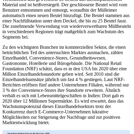
Material und ist heißversiegelt. Der geschlossene Beutel wird vom
Benutzer entnommen und entsorgt, woraufhin der Mülleimer
automatisch einen neuen Beutel hinzufügt. Die Beutel stammen aus
einer Nachfüllstation unter dem Deckel, die bis zu 25 Beutel fasst.
Die zunehmende Verwendung von wiederverwertbaren Müllbeuteln
in verschiedenen Regionen trägt maßgeblich zum Wachstum des
Segments bei.
Zu den wichtigsten Branchen im kommerziellen Sektor, die einen
beträchtlichen Teil des untersuchten Marktes ausmachen, zählen
Einzelhandel, Convenience-Stores, Gesundheitswesen,
Gastronomie, Hotellerie und Bürogebäude. Die National Retail
Foundation (NRF) schätzt, dass es in den USA bis 2020 über eine
Million Einzelhandelsstandorte geben wird. Seit 2010 sind die
Einzelhandelsumsätze jährlich um fast 4 % gestiegen. Laut NRF-
Berichten eröffnen fünf andere Unternehmen Filialen, während nur
3 % der Convenience-Stores ihre Standorte erweitern. Ähnlich
verhält es sich mit Lebensmittelgeschäften in Indien: Dort gab es
2020 über 12 Millionen Supermärkte. Es wird erwartet, dass das
Wachstumspotenzial dieses Einzelhandelssektors trotz der
Konkurrenz durch E-Commerce-Unternehmen lukrative
Möglichkeiten zur Steigerung der Nachfrage und zur positiven
Marktentwicklung bietet.