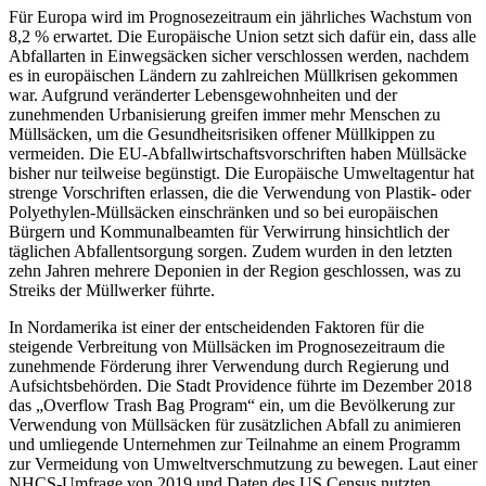
Für Europa wird im Prognosezeitraum ein jährliches Wachstum von
8,2 % erwartet. Die Europäische Union setzt sich dafür ein, dass alle
Abfallarten in Einwegsäcken sicher verschlossen werden, nachdem
es in europäischen Ländern zu zahlreichen Müllkrisen gekommen
war. Aufgrund veränderter Lebensgewohnheiten und der
zunehmenden Urbanisierung greifen immer mehr Menschen zu
Müllsäcken, um die Gesundheitsrisiken offener Müllkippen zu
vermeiden. Die EU-Abfallwirtschaftsvorschriften haben Müllsäcke
bisher nur teilweise begünstigt. Die Europäische Umweltagentur hat
strenge Vorschriften erlassen, die die Verwendung von Plastik- oder
Polyethylen-Müllsäcken einschränken und so bei europäischen
Bürgern und Kommunalbeamten für Verwirrung hinsichtlich der
täglichen Abfallentsorgung sorgen. Zudem wurden in den letzten
zehn Jahren mehrere Deponien in der Region geschlossen, was zu
Streiks der Müllwerker führte.
In Nordamerika ist einer der entscheidenden Faktoren für die
steigende Verbreitung von Müllsäcken im Prognosezeitraum die
zunehmende Förderung ihrer Verwendung durch Regierung und
Aufsichtsbehörden. Die Stadt Providence führte im Dezember 2018
das „Overflow Trash Bag Program“ ein, um die Bevölkerung zur
Verwendung von Müllsäcken für zusätzlichen Abfall zu animieren
und umliegende Unternehmen zur Teilnahme an einem Programm
zur Vermeidung von Umweltverschmutzung zu bewegen. Laut einer
NHCS-Umfrage von 2019 und Daten des US Census nutzten