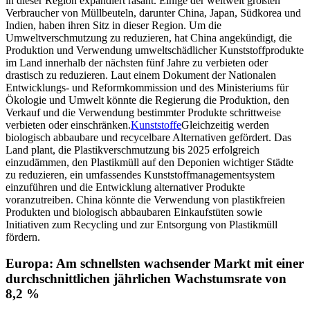
in dieser Region expandiert rasant. Einige der weltweit größten
Verbraucher von Müllbeuteln, darunter China, Japan, Südkorea und
Indien, haben ihren Sitz in dieser Region. Um die
Umweltverschmutzung zu reduzieren, hat China angekündigt, die
Produktion und Verwendung umweltschädlicher Kunststoffprodukte
im Land innerhalb der nächsten fünf Jahre zu verbieten oder
drastisch zu reduzieren. Laut einem Dokument der Nationalen
Entwicklungs- und Reformkommission und des Ministeriums für
Ökologie und Umwelt könnte die Regierung die Produktion, den
Verkauf und die Verwendung bestimmter Produkte schrittweise
verbieten oder einschränken.
Kunststoffe
Gleichzeitig werden
biologisch abbaubare und recycelbare Alternativen gefördert. Das
Land plant, die Plastikverschmutzung bis 2025 erfolgreich
einzudämmen, den Plastikmüll auf den Deponien wichtiger Städte
zu reduzieren, ein umfassendes Kunststoffmanagementsystem
einzuführen und die Entwicklung alternativer Produkte
voranzutreiben. China könnte die Verwendung von plastikfreien
Produkten und biologisch abbaubaren Einkaufstüten sowie
Initiativen zum Recycling und zur Entsorgung von Plastikmüll
fördern.
Europa: Am schnellsten wachsender Markt mit einer
durchschnittlichen jährlichen Wachstumsrate von
8,2 %