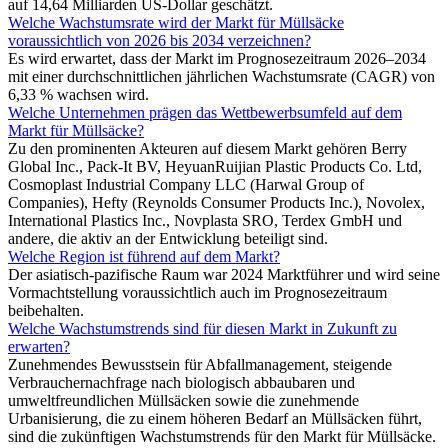
auf 14,64 Milliarden US-Dollar geschätzt.
Welche Wachstumsrate wird der Markt für Müllsäcke
voraussichtlich von 2026 bis 2034 verzeichnen?
Es wird erwartet, dass der Markt im Prognosezeitraum 2026–2034
mit einer durchschnittlichen jährlichen Wachstumsrate (CAGR) von
6,33 % wachsen wird.
Welche Unternehmen prägen das Wettbewerbsumfeld auf dem
Markt für Müllsäcke?
Zu den prominenten Akteuren auf diesem Markt gehören Berry
Global Inc., Pack-It BV, HeyuanRuijian Plastic Products Co. Ltd,
Cosmoplast Industrial Company LLC (Harwal Group of
Companies), Hefty (Reynolds Consumer Products Inc.), Novolex,
International Plastics Inc., Novplasta SRO, Terdex GmbH und
andere, die aktiv an der Entwicklung beteiligt sind.
Welche Region ist führend auf dem Markt?
Der asiatisch-pazifische Raum war 2024 Marktführer und wird seine
Vormachtstellung voraussichtlich auch im Prognosezeitraum
beibehalten.
Welche Wachstumstrends sind für diesen Markt in Zukunft zu
erwarten?
Zunehmendes Bewusstsein für Abfallmanagement, steigende
Verbrauchernachfrage nach biologisch abbaubaren und
umweltfreundlichen Müllsäcken sowie die zunehmende
Urbanisierung, die zu einem höheren Bedarf an Müllsäcken führt,
sind die zukünftigen Wachstumstrends für den Markt für Müllsäcke.