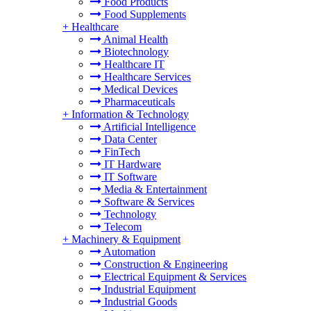
Food Products
Food Supplements
+
Healthcare
Animal Health
Biotechnology
Healthcare IT
Healthcare Services
Medical Devices
Pharmaceuticals
+
Information & Technology
Artificial Intelligence
Data Center
FinTech
IT Hardware
IT Software
Media & Entertainment
Software & Services
Technology
Telecom
+
Machinery & Equipment
Automation
Construction & Engineering
Electrical Equipment & Services
Industrial Equipment
Industrial Goods