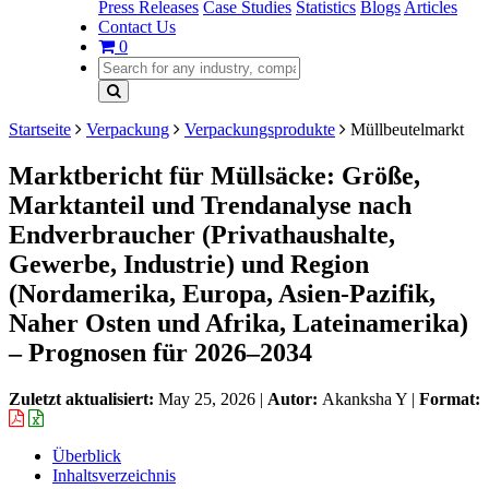
Press Releases
Case Studies
Statistics
Blogs
Articles
Contact Us
0
Startseite
Verpackung
Verpackungsprodukte
Müllbeutelmarkt
Marktbericht für Müllsäcke: Größe,
Marktanteil und Trendanalyse nach
Endverbraucher (Privathaushalte,
Gewerbe, Industrie) und Region
(Nordamerika, Europa, Asien-Pazifik,
Naher Osten und Afrika, Lateinamerika)
– Prognosen für 2026–2034
Zuletzt aktualisiert:
May 25, 2026
|
Autor:
Akanksha Y
|
Format:
Überblick
Inhaltsverzeichnis