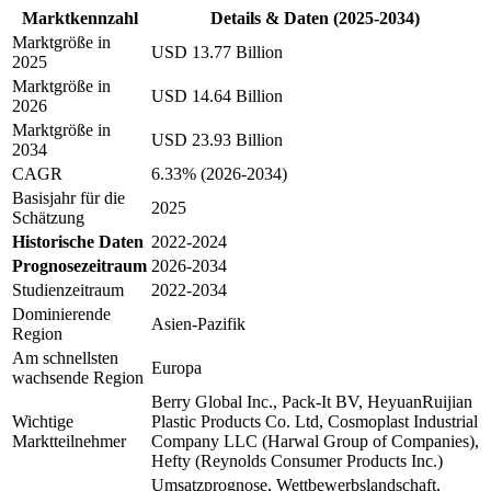
Marktkennzahl
Details & Daten (2025-2034)
Marktgröße in
USD 13.77 Billion
2025
Marktgröße in
USD 14.64 Billion
2026
Marktgröße in
USD 23.93 Billion
2034
CAGR
6.33% (2026-2034)
Basisjahr für die
2025
Schätzung
Historische Daten
2022-2024
Prognosezeitraum
2026-2034
Studienzeitraum
2022-2034
Dominierende
Asien-Pazifik
Region
Am schnellsten
Europa
wachsende Region
Berry Global Inc., Pack-It BV, HeyuanRuijian
Wichtige
Plastic Products Co. Ltd, Cosmoplast Industrial
Marktteilnehmer
Company LLC (Harwal Group of Companies),
Hefty (Reynolds Consumer Products Inc.)
Umsatzprognose, Wettbewerbslandschaft,