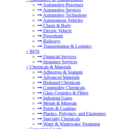
Automotive Processes
Automotive Services
Automotive Technology
Autonomous Vehicles
Chasis & Body
Electric Vehicle
Powertrain
Railways
Transportation & Logistics
+
BFSI
Financial Services
Insurance Services
+
Chemicals & Materials
Adhesives & Sealants
Advanced Materials
Biobased Chemicals
Commodity Chemicals
Glass Ceramics & Fibers
Industrial Gases
Metals & Minerals
Paints & Coatings
Plastics, Polymers, and Elastomers
Specialty Chemicals
Water & Wastewater Treatment