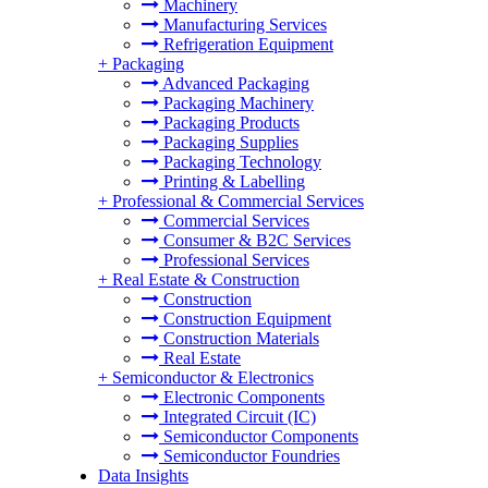
Machinery
Manufacturing Services
Refrigeration Equipment
+
Packaging
Advanced Packaging
Packaging Machinery
Packaging Products
Packaging Supplies
Packaging Technology
Printing & Labelling
+
Professional & Commercial Services
Commercial Services
Consumer & B2C Services
Professional Services
+
Real Estate & Construction
Construction
Construction Equipment
Construction Materials
Real Estate
+
Semiconductor & Electronics
Electronic Components
Integrated Circuit (IC)
Semiconductor Components
Semiconductor Foundries
Data Insights