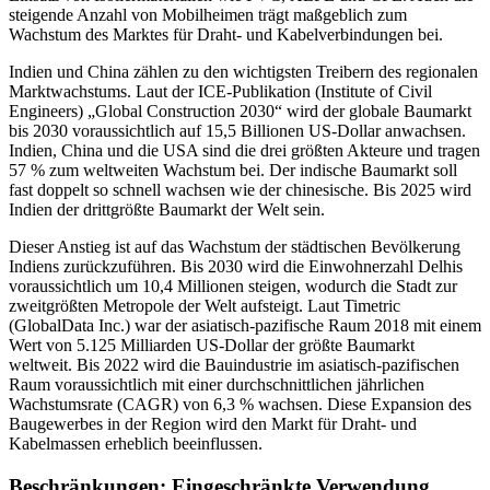
steigende Anzahl von Mobilheimen trägt maßgeblich zum
Wachstum des Marktes für Draht- und Kabelverbindungen bei.
Indien und China zählen zu den wichtigsten Treibern des regionalen
Marktwachstums. Laut der ICE-Publikation (Institute of Civil
Engineers) „Global Construction 2030“ wird der globale Baumarkt
bis 2030 voraussichtlich auf 15,5 Billionen US-Dollar anwachsen.
Indien, China und die USA sind die drei größten Akteure und tragen
57 % zum weltweiten Wachstum bei. Der indische Baumarkt soll
fast doppelt so schnell wachsen wie der chinesische. Bis 2025 wird
Indien der drittgrößte Baumarkt der Welt sein.
Dieser Anstieg ist auf das Wachstum der städtischen Bevölkerung
Indiens zurückzuführen. Bis 2030 wird die Einwohnerzahl Delhis
voraussichtlich um 10,4 Millionen steigen, wodurch die Stadt zur
zweitgrößten Metropole der Welt aufsteigt. Laut Timetric
(GlobalData Inc.) war der asiatisch-pazifische Raum 2018 mit einem
Wert von 5.125 Milliarden US-Dollar der größte Baumarkt
weltweit. Bis 2022 wird die Bauindustrie im asiatisch-pazifischen
Raum voraussichtlich mit einer durchschnittlichen jährlichen
Wachstumsrate (CAGR) von 6,3 % wachsen. Diese Expansion des
Baugewerbes in der Region wird den Markt für Draht- und
Kabelmassen erheblich beeinflussen.
Beschränkungen: Eingeschränkte Verwendung