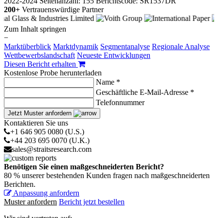
2022-2024
Seitenanzahl: 155
Berichtscode: SR1537DR
200+
Vertrauenswürdige Partner
Zum Inhalt springen
−
Marktüberblick
Marktdynamik
Segmentanalyse
Regionale Analyse
Wettbewerbslandschaft
Neueste Entwicklungen
Diesen Bericht erhalten
Kostenlose Probe herunterladen
Name *
Geschäftliche E-Mail-Adresse *
Telefonnummer
Jetzt Muster anfordern
Kontaktieren Sie uns
+1 646 905 0080 (U.S.)
+44 203 695 0070 (U.K.)
sales@straitsresearch.com
Benötigen Sie einen maßgeschneiderten Bericht?
80 % unserer bestehenden Kunden fragen nach maßgeschneiderten
Berichten.
Anpassung anfordern
Muster anfordern
Bericht jetzt bestellen