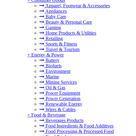
+
Consumer Goods
Apparel, Footwear & Accessories
Appliances
Baby Care
Beauty & Personal Care
Gaming
Home Products & Utilities
Retailing
Sports & Fitness
Travel & Tourism
+
Energy & Power
Battery
Biofuels
Environment
Marine
Mining Services
Oil & Gas
Power Equipment
Power Generation
Renewable Energy
Wires & Cables
+
Food & Beverage
Beverages Products
Food Ingredients & Food Additives
Food Processing & Processed Food