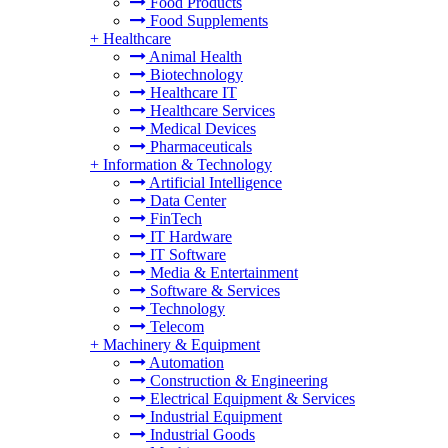
Food Products
Food Supplements
+
Healthcare
Animal Health
Biotechnology
Healthcare IT
Healthcare Services
Medical Devices
Pharmaceuticals
+
Information & Technology
Artificial Intelligence
Data Center
FinTech
IT Hardware
IT Software
Media & Entertainment
Software & Services
Technology
Telecom
+
Machinery & Equipment
Automation
Construction & Engineering
Electrical Equipment & Services
Industrial Equipment
Industrial Goods