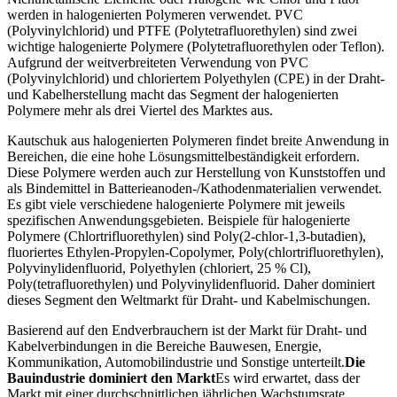
werden in halogenierten Polymeren verwendet. PVC
(Polyvinylchlorid) und PTFE (Polytetrafluorethylen) sind zwei
wichtige halogenierte Polymere (Polytetrafluorethylen oder Teflon).
Aufgrund der weitverbreiteten Verwendung von PVC
(Polyvinylchlorid) und chloriertem Polyethylen (CPE) in der Draht-
und Kabelherstellung macht das Segment der halogenierten
Polymere mehr als drei Viertel des Marktes aus.
Kautschuk aus halogenierten Polymeren findet breite Anwendung in
Bereichen, die eine hohe Lösungsmittelbeständigkeit erfordern.
Diese Polymere werden auch zur Herstellung von Kunststoffen und
als Bindemittel in Batterieanoden-/Kathodenmaterialien verwendet.
Es gibt viele verschiedene halogenierte Polymere mit jeweils
spezifischen Anwendungsgebieten. Beispiele für halogenierte
Polymere (Chlortrifluorethylen) sind Poly(2-chlor-1,3-butadien),
fluoriertes Ethylen-Propylen-Copolymer, Poly(chlortrifluorethylen),
Polyvinylidenfluorid, Polyethylen (chloriert, 25 % Cl),
Poly(tetrafluorethylen) und Polyvinylidenfluorid. Daher dominiert
dieses Segment den Weltmarkt für Draht- und Kabelmischungen.
Basierend auf den Endverbrauchern ist der Markt für Draht- und
Kabelverbindungen in die Bereiche Bauwesen, Energie,
Kommunikation, Automobilindustrie und Sonstige unterteilt.
Die
Bauindustrie dominiert den Markt
Es wird erwartet, dass der
Markt mit einer durchschnittlichen jährlichen Wachstumsrate