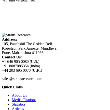
Wir sind vertreten auf:
Address:
105, Panchshil The Golden Bell,
Koregaon Park Annexe, Mundhwa,
Pune, Maharashtra 411036
Contact Us:
+1 646 905 0080 (U.S.)
+91 8087085354 (India)
+44 203 695 0070 (U.K.)
sales@straitsresearch.com
Quick Links
About Us
Media Citations
Statistics
Articles