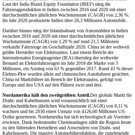
Laut der India Brand Equity Foundation (IBEF) stieg die
Fahrzeugproduktion in Indien zwischen 2016 und 2020 mit einer
durchschnittlichen jährlichen Wachstumsrate (CAGR) von 2,36 %.
Im Jahr 2020 produzierte Indien über 26,3 Millionen Automobile.
Darüber hinaus stieg der Inlandsabsatz von Automobilen in Indien
zwischen 2016 und 2020 mit einer durchschnittlichen jährlichen
Wachstumsrate (CAGR) von 1,29 % auf rund 21,5 Millionen
verkaufte Fahrzeuge im Geschäftsjahr 2020. China ist der weltweit
größte Hersteller von Elektroautos. Laut einem Bericht der
Internationalen Energieagentur (IEA) überstieg der weltweite
Bestand an Elektrofahrzeugen im Jahr 2018 die Marke von 5
Millionen, ein Anstieg von 63 % gegenüber 2017. Rund 43 % dieser
Elektro-Pkw wurden allein auf chinesischen Autobahnen gesichtet.
China ist Marktführer im Bereich der Elektroautos, gefolgt von
Europa und den USA auf den Plätzen zwei und drei.
Nordamerika hält den zweitgrößten Anteil.
Der globale Markt für
Draht- und Kabelmassen wird voraussichtlich mit einer
durchschnittlichen jährlichen Wachstumsrate (CAGR) von 8,11 %
wachsen und bis 2030 einen Umsatz von 4126,60 Millionen US-
Dollar generieren. Nordamerika hat sich technologisch als Vorreiter
erwiesen. Dank bedeutender Chemieanlagen zählt die Region heute
zu den führenden Herstellern und Anwendern von Draht- und
Kabelmassen. Die massive Automobilproduktion, die zunehmende