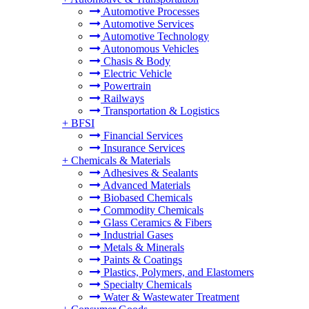
Automotive Processes
Automotive Services
Automotive Technology
Autonomous Vehicles
Chasis & Body
Electric Vehicle
Powertrain
Railways
Transportation & Logistics
+
BFSI
Financial Services
Insurance Services
+
Chemicals & Materials
Adhesives & Sealants
Advanced Materials
Biobased Chemicals
Commodity Chemicals
Glass Ceramics & Fibers
Industrial Gases
Metals & Minerals
Paints & Coatings
Plastics, Polymers, and Elastomers
Specialty Chemicals
Water & Wastewater Treatment