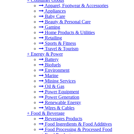
+
Consumer Goods
Apparel, Footwear & Accessories
Appliances
Baby Care
Beauty & Personal Care
Gaming
Home Products & Utilities
Retailing
Sports & Fitness
Travel & Tourism
+
Energy & Power
Battery
Biofuels
Environment
Marine
Mining Services
Oil & Gas
Power Equipment
Power Generation
Renewable Energy
Wires & Cables
+
Food & Beverage
Beverages Products
Food Ingredients & Food Additives
Food Processing & Processed Food