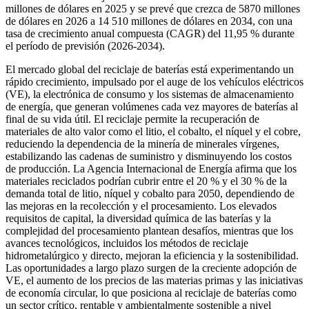
millones de dólares en 2025 y se prevé que crezca de 5870 millones
de dólares en 2026 a 14 510 millones de dólares en 2034, con una
tasa de crecimiento anual compuesta (CAGR) del 11,95 % durante
el período de previsión (2026-2034).
El mercado global del reciclaje de baterías está experimentando un
rápido crecimiento, impulsado por el auge de los vehículos eléctricos
(VE), la electrónica de consumo y los sistemas de almacenamiento
de energía, que generan volúmenes cada vez mayores de baterías al
final de su vida útil. El reciclaje permite la recuperación de
materiales de alto valor como el litio, el cobalto, el níquel y el cobre,
reduciendo la dependencia de la minería de minerales vírgenes,
estabilizando las cadenas de suministro y disminuyendo los costos
de producción. La Agencia Internacional de Energía afirma que los
materiales reciclados podrían cubrir entre el 20 % y el 30 % de la
demanda total de litio, níquel y cobalto para 2050, dependiendo de
las mejoras en la recolección y el procesamiento. Los elevados
requisitos de capital, la diversidad química de las baterías y la
complejidad del procesamiento plantean desafíos, mientras que los
avances tecnológicos, incluidos los métodos de reciclaje
hidrometalúrgico y directo, mejoran la eficiencia y la sostenibilidad.
Las oportunidades a largo plazo surgen de la creciente adopción de
VE, el aumento de los precios de las materias primas y las iniciativas
de economía circular, lo que posiciona al reciclaje de baterías como
un sector crítico, rentable y ambientalmente sostenible a nivel