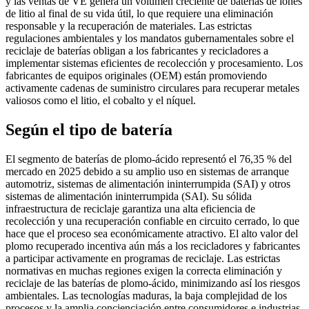
y las ventas de VE genera un volumen creciente de baterías de iones
de litio al final de su vida útil, lo que requiere una eliminación
responsable y la recuperación de materiales. Las estrictas
regulaciones ambientales y los mandatos gubernamentales sobre el
reciclaje de baterías obligan a los fabricantes y recicladores a
implementar sistemas eficientes de recolección y procesamiento. Los
fabricantes de equipos originales (OEM) están promoviendo
activamente cadenas de suministro circulares para recuperar metales
valiosos como el litio, el cobalto y el níquel.
Según el tipo de batería
El segmento de baterías de plomo-ácido representó el 76,35 % del
mercado en 2025 debido a su amplio uso en sistemas de arranque
automotriz, sistemas de alimentación ininterrumpida (SAI) y otros
sistemas de alimentación ininterrumpida (SAI). Su sólida
infraestructura de reciclaje garantiza una alta eficiencia de
recolección y una recuperación confiable en circuito cerrado, lo que
hace que el proceso sea económicamente atractivo. El alto valor del
plomo recuperado incentiva aún más a los recicladores y fabricantes
a participar activamente en programas de reciclaje. Las estrictas
normativas en muchas regiones exigen la correcta eliminación y
reciclaje de las baterías de plomo-ácido, minimizando así los riesgos
ambientales. Las tecnologías maduras, la baja complejidad de los
procesos y la amplia concienciación entre consumidores e industrias