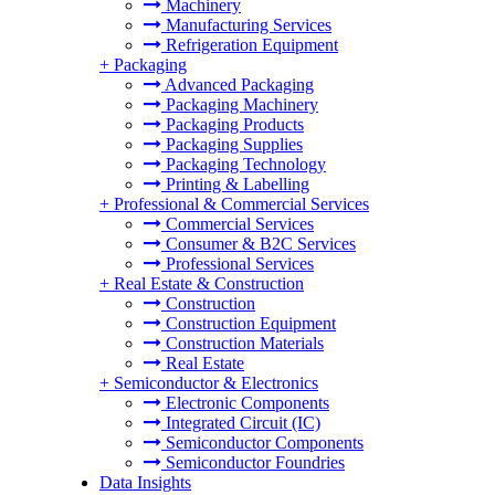
Machinery
Manufacturing Services
Refrigeration Equipment
+
Packaging
Advanced Packaging
Packaging Machinery
Packaging Products
Packaging Supplies
Packaging Technology
Printing & Labelling
+
Professional & Commercial Services
Commercial Services
Consumer & B2C Services
Professional Services
+
Real Estate & Construction
Construction
Construction Equipment
Construction Materials
Real Estate
+
Semiconductor & Electronics
Electronic Components
Integrated Circuit (IC)
Semiconductor Components
Semiconductor Foundries
Data Insights