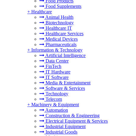
Food Products
Food Supplements
+
Healthcare
Animal Health
Biotechnology
Healthcare IT
Healthcare Services
Medical Devices
Pharmaceuticals
+
Information & Technology
Artificial Intelligence
Data Center
FinTech
IT Hardware
IT Software
Media & Entertainment
Software & Services
Technology
Telecom
+
Machinery & Equipment
Automation
Construction & Engineering
Electrical Equipment & Services
Industrial Equipment
Industrial Goods