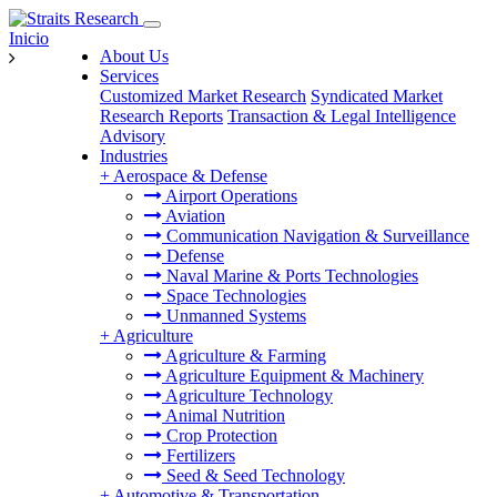
Inicio
About Us
Services
Customized Market Research
Syndicated Market
Research Reports
Transaction & Legal Intelligence
Advisory
Industries
+
Aerospace & Defense
Airport Operations
Aviation
Communication Navigation & Surveillance
Defense
Naval Marine & Ports Technologies
Space Technologies
Unmanned Systems
+
Agriculture
Agriculture & Farming
Agriculture Equipment & Machinery
Agriculture Technology
Animal Nutrition
Crop Protection
Fertilizers
Seed & Seed Technology
+
Automotive & Transportation