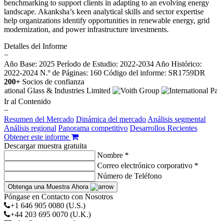
benchmarking to support clients in adapting to an evolving energy
landscape. Akanksha’s keen analytical skills and sector expertise
help organizations identify opportunities in renewable energy, grid
modernization, and power infrastructure investments.
Detalles del Informe
−
Año Base: 2025
Período de Estudio: 2022-2034
Año Histórico:
2022-2024
N.º de Páginas: 160
Código del informe: SR1759DR
200+
Socios de confianza
Ir al Contenido
−
Resumen del Mercado
Dinámica del mercado
Análisis segmental
Análisis regional
Panorama competitivo
Desarrollos Recientes
Obtener este informe
Descargar muestra gratuita
Nombre *
Correo electrónico corporativo *
Número de Teléfono
Obtenga una Muestra Ahora
Póngase en Contacto con Nosotros
+1 646 905 0080 (U.S.)
+44 203 695 0070 (U.K.)