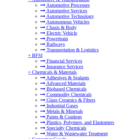
Automotive Processes
Automotive Services
Automotive Technology
Autonomous Vehicles
Chasis & Body
Electric Vehicle
Powertrain
Railways
Transportation & Logistics
+
BFSI
Financial Services
Insurance Services
+
Chemicals & Materials
Adhesives & Sealants
Advanced Materials
Biobased Chemicals
Commodity Chemicals
Glass Ceramics & Fibers
Industrial Gases
Metals & Minerals
Paints & Coatings
Plastics, Polymers, and Elastomers
Specialty Chemicals
Water & Wastewater Treatment