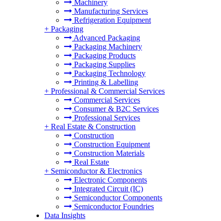
Machinery
Manufacturing Services
Refrigeration Equipment
+
Packaging
Advanced Packaging
Packaging Machinery
Packaging Products
Packaging Supplies
Packaging Technology
Printing & Labelling
+
Professional & Commercial Services
Commercial Services
Consumer & B2C Services
Professional Services
+
Real Estate & Construction
Construction
Construction Equipment
Construction Materials
Real Estate
+
Semiconductor & Electronics
Electronic Components
Integrated Circuit (IC)
Semiconductor Components
Semiconductor Foundries
Data Insights