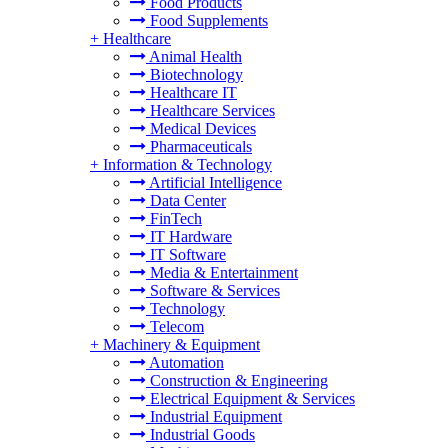
Food Products
Food Supplements
+
Healthcare
Animal Health
Biotechnology
Healthcare IT
Healthcare Services
Medical Devices
Pharmaceuticals
+
Information & Technology
Artificial Intelligence
Data Center
FinTech
IT Hardware
IT Software
Media & Entertainment
Software & Services
Technology
Telecom
+
Machinery & Equipment
Automation
Construction & Engineering
Electrical Equipment & Services
Industrial Equipment
Industrial Goods