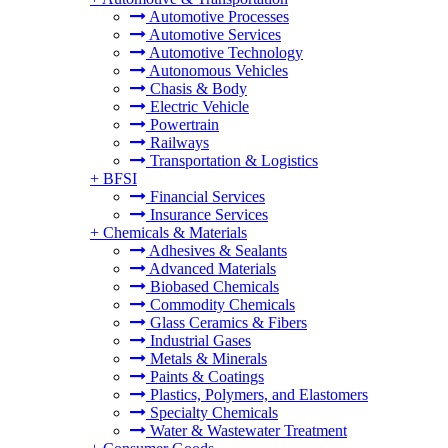
Automotive Processes
Automotive Services
Automotive Technology
Autonomous Vehicles
Chasis & Body
Electric Vehicle
Powertrain
Railways
Transportation & Logistics
+
BFSI
Financial Services
Insurance Services
+
Chemicals & Materials
Adhesives & Sealants
Advanced Materials
Biobased Chemicals
Commodity Chemicals
Glass Ceramics & Fibers
Industrial Gases
Metals & Minerals
Paints & Coatings
Plastics, Polymers, and Elastomers
Specialty Chemicals
Water & Wastewater Treatment