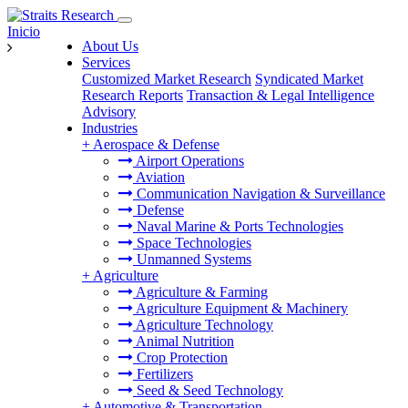
Inicio
About Us
Services
Customized Market Research
Syndicated Market
Research Reports
Transaction & Legal Intelligence
Advisory
Industries
+
Aerospace & Defense
Airport Operations
Aviation
Communication Navigation & Surveillance
Defense
Naval Marine & Ports Technologies
Space Technologies
Unmanned Systems
+
Agriculture
Agriculture & Farming
Agriculture Equipment & Machinery
Agriculture Technology
Animal Nutrition
Crop Protection
Fertilizers
Seed & Seed Technology
+
Automotive & Transportation