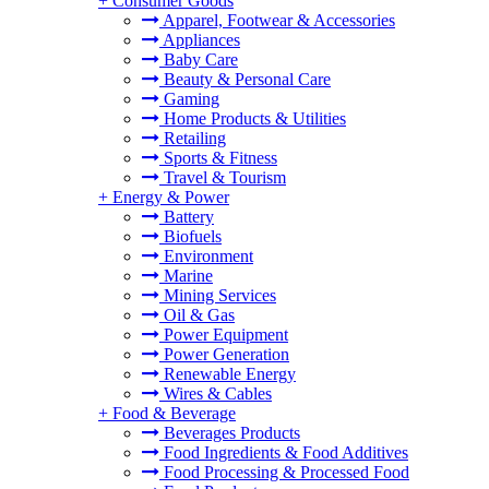
+
Consumer Goods
Apparel, Footwear & Accessories
Appliances
Baby Care
Beauty & Personal Care
Gaming
Home Products & Utilities
Retailing
Sports & Fitness
Travel & Tourism
+
Energy & Power
Battery
Biofuels
Environment
Marine
Mining Services
Oil & Gas
Power Equipment
Power Generation
Renewable Energy
Wires & Cables
+
Food & Beverage
Beverages Products
Food Ingredients & Food Additives
Food Processing & Processed Food