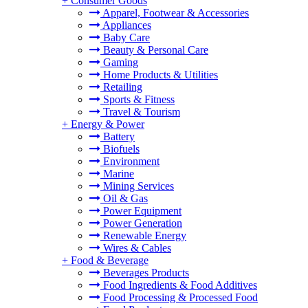
+
Consumer Goods
Apparel, Footwear & Accessories
Appliances
Baby Care
Beauty & Personal Care
Gaming
Home Products & Utilities
Retailing
Sports & Fitness
Travel & Tourism
+
Energy & Power
Battery
Biofuels
Environment
Marine
Mining Services
Oil & Gas
Power Equipment
Power Generation
Renewable Energy
Wires & Cables
+
Food & Beverage
Beverages Products
Food Ingredients & Food Additives
Food Processing & Processed Food