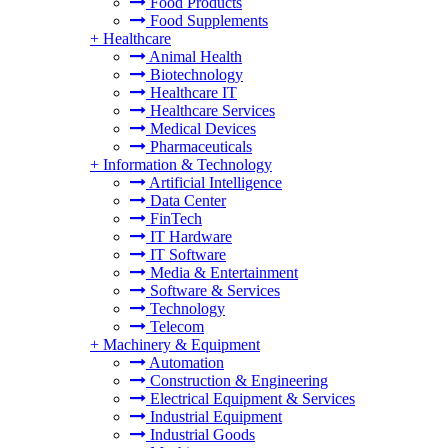
Food Products
Food Supplements
+
Healthcare
Animal Health
Biotechnology
Healthcare IT
Healthcare Services
Medical Devices
Pharmaceuticals
+
Information & Technology
Artificial Intelligence
Data Center
FinTech
IT Hardware
IT Software
Media & Entertainment
Software & Services
Technology
Telecom
+
Machinery & Equipment
Automation
Construction & Engineering
Electrical Equipment & Services
Industrial Equipment
Industrial Goods