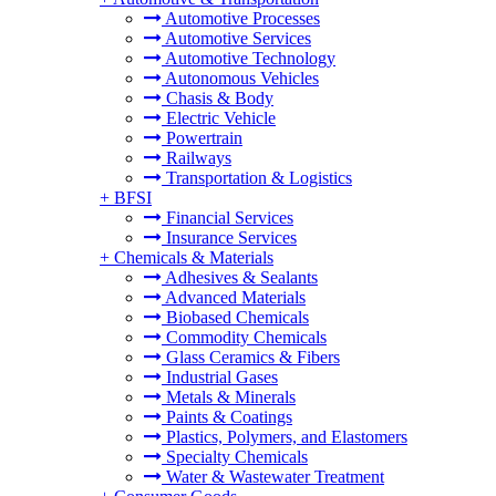
Automotive Processes
Automotive Services
Automotive Technology
Autonomous Vehicles
Chasis & Body
Electric Vehicle
Powertrain
Railways
Transportation & Logistics
+
BFSI
Financial Services
Insurance Services
+
Chemicals & Materials
Adhesives & Sealants
Advanced Materials
Biobased Chemicals
Commodity Chemicals
Glass Ceramics & Fibers
Industrial Gases
Metals & Minerals
Paints & Coatings
Plastics, Polymers, and Elastomers
Specialty Chemicals
Water & Wastewater Treatment