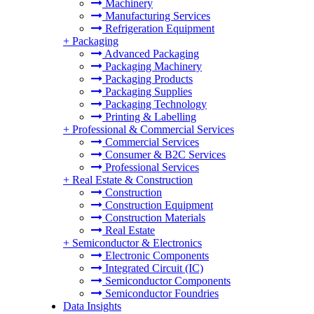
Machinery
Manufacturing Services
Refrigeration Equipment
+
Packaging
Advanced Packaging
Packaging Machinery
Packaging Products
Packaging Supplies
Packaging Technology
Printing & Labelling
+
Professional & Commercial Services
Commercial Services
Consumer & B2C Services
Professional Services
+
Real Estate & Construction
Construction
Construction Equipment
Construction Materials
Real Estate
+
Semiconductor & Electronics
Electronic Components
Integrated Circuit (IC)
Semiconductor Components
Semiconductor Foundries
Data Insights