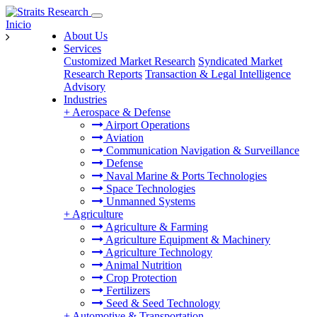
Inicio
About Us
Services
Customized Market Research
Syndicated Market
Research Reports
Transaction & Legal Intelligence
Advisory
Industries
+
Aerospace & Defense
Airport Operations
Aviation
Communication Navigation & Surveillance
Defense
Naval Marine & Ports Technologies
Space Technologies
Unmanned Systems
+
Agriculture
Agriculture & Farming
Agriculture Equipment & Machinery
Agriculture Technology
Animal Nutrition
Crop Protection
Fertilizers
Seed & Seed Technology
+
Automotive & Transportation