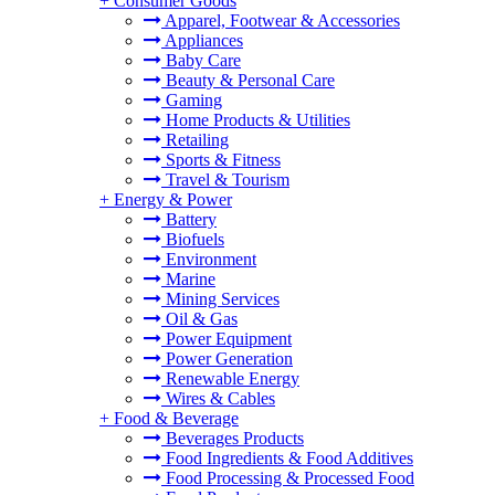
+
Consumer Goods
Apparel, Footwear & Accessories
Appliances
Baby Care
Beauty & Personal Care
Gaming
Home Products & Utilities
Retailing
Sports & Fitness
Travel & Tourism
+
Energy & Power
Battery
Biofuels
Environment
Marine
Mining Services
Oil & Gas
Power Equipment
Power Generation
Renewable Energy
Wires & Cables
+
Food & Beverage
Beverages Products
Food Ingredients & Food Additives
Food Processing & Processed Food