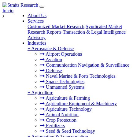
Inicio
About Us
Services
Customized Market Research
Syndicated Market
Research Reports
Transaction & Legal Intelligence
Advisory
Industries
+
Aerospace & Defense
Airport Operations
Aviation
Communication Navigation & Surveillance
Defense
Naval Marine & Ports Technologies
Space Technologies
Unmanned Systems
+
Agriculture
Agriculture & Farming
Agriculture Equipment & Machinery
Agriculture Technology
Animal Nutrition
Crop Protection
Fertilizers
Seed & Seed Technology
+
Automotive & Transportation