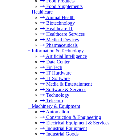
Food Products
Food Supplements
+
Healthcare
Animal Health
Biotechnology
Healthcare IT
Healthcare Services
Medical Devices
Pharmaceuticals
+
Information & Technology
Artificial Intelligence
Data Center
FinTech
IT Hardware
IT Software
Media & Entertainment
Software & Services
Technology
Telecom
+
Machinery & Equipment
Automation
Construction & Engineering
Electrical Equipment & Services
Industrial Equipment
Industrial Goods