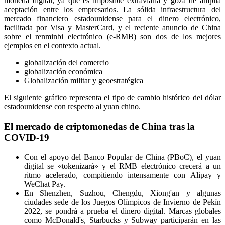
moneda digital, ya que es imposible extraviarla y goza de amplia
aceptación entre los empresarios. La sólida infraestructura del
mercado financiero estadounidense para el dinero electrónico,
facilitada por Visa y MasterCard, y el reciente anuncio de China
sobre el renminbi electrónico (e-RMB) son dos de los mejores
ejemplos en el contexto actual.
globalización del comercio
globalización económica
Globalización militar y geoestratégica
El siguiente gráfico representa el tipo de cambio histórico del dólar
estadounidense con respecto al yuan chino.
El mercado de criptomonedas de China tras la
COVID-19
Con el apoyo del Banco Popular de China (PBoC), el yuan
digital se «tokenizará» y el RMB electrónico crecerá a un
ritmo acelerado, compitiendo intensamente con Alipay y
WeChat Pay.
En Shenzhen, Suzhou, Chengdu, Xiong'an y algunas
ciudades sede de los Juegos Olímpicos de Invierno de Pekín
2022, se pondrá a prueba el dinero digital. Marcas globales
como McDonald's, Starbucks y Subway participarán en las