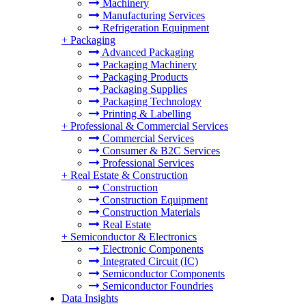
Machinery
Manufacturing Services
Refrigeration Equipment
+
Packaging
Advanced Packaging
Packaging Machinery
Packaging Products
Packaging Supplies
Packaging Technology
Printing & Labelling
+
Professional & Commercial Services
Commercial Services
Consumer & B2C Services
Professional Services
+
Real Estate & Construction
Construction
Construction Equipment
Construction Materials
Real Estate
+
Semiconductor & Electronics
Electronic Components
Integrated Circuit (IC)
Semiconductor Components
Semiconductor Foundries
Data Insights