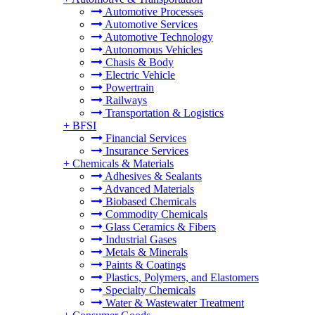
Automotive Processes
Automotive Services
Automotive Technology
Autonomous Vehicles
Chasis & Body
Electric Vehicle
Powertrain
Railways
Transportation & Logistics
+
BFSI
Financial Services
Insurance Services
+
Chemicals & Materials
Adhesives & Sealants
Advanced Materials
Biobased Chemicals
Commodity Chemicals
Glass Ceramics & Fibers
Industrial Gases
Metals & Minerals
Paints & Coatings
Plastics, Polymers, and Elastomers
Specialty Chemicals
Water & Wastewater Treatment