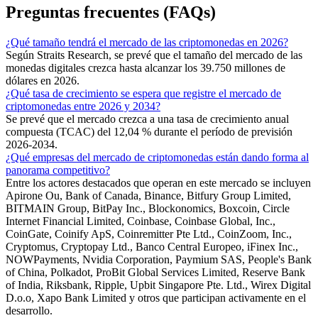
Preguntas frecuentes (FAQs)
¿Qué tamaño tendrá el mercado de las criptomonedas en 2026?
Según Straits Research, se prevé que el tamaño del mercado de las
monedas digitales crezca hasta alcanzar los 39.750 millones de
dólares en 2026.
¿Qué tasa de crecimiento se espera que registre el mercado de
criptomonedas entre 2026 y 2034?
Se prevé que el mercado crezca a una tasa de crecimiento anual
compuesta (TCAC) del 12,04 % durante el período de previsión
2026-2034.
¿Qué empresas del mercado de criptomonedas están dando forma al
panorama competitivo?
Entre los actores destacados que operan en este mercado se incluyen
Apirone Ou, Bank of Canada, Binance, Bitfury Group Limited,
BITMAIN Group, BitPay Inc., Blockonomics, Boxcoin, Circle
Internet Financial Limited, Coinbase, Coinbase Global, Inc.,
CoinGate, Coinify ApS, Coinremitter Pte Ltd., CoinZoom, Inc.,
Cryptomus, Cryptopay Ltd., Banco Central Europeo, iFinex Inc.,
NOWPayments, Nvidia Corporation, Paymium SAS, People's Bank
of China, Polkadot, ProBit Global Services Limited, Reserve Bank
of India, Riksbank, Ripple, Upbit Singapore Pte. Ltd., Wirex Digital
D.o.o, Xapo Bank Limited y otros que participan activamente en el
desarrollo.