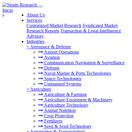
Inicio
About Us
Services
Customized Market Research
Syndicated Market
Research Reports
Transaction & Legal Intelligence
Advisory
Industries
+
Aerospace & Defense
Airport Operations
Aviation
Communication Navigation & Surveillance
Defense
Naval Marine & Ports Technologies
Space Technologies
Unmanned Systems
+
Agriculture
Agriculture & Farming
Agriculture Equipment & Machinery
Agriculture Technology
Animal Nutrition
Crop Protection
Fertilizers
Seed & Seed Technology
+
Automotive & Transportation