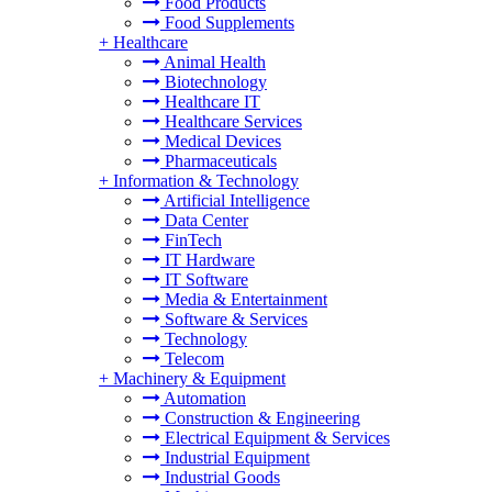
Food Products
Food Supplements
+
Healthcare
Animal Health
Biotechnology
Healthcare IT
Healthcare Services
Medical Devices
Pharmaceuticals
+
Information & Technology
Artificial Intelligence
Data Center
FinTech
IT Hardware
IT Software
Media & Entertainment
Software & Services
Technology
Telecom
+
Machinery & Equipment
Automation
Construction & Engineering
Electrical Equipment & Services
Industrial Equipment
Industrial Goods