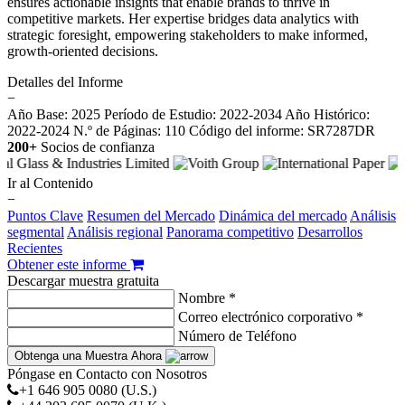
ensures actionable insights that enable brands to thrive in
competitive markets. Her expertise bridges data analytics with
strategic foresight, empowering stakeholders to make informed,
growth-oriented decisions.
Detalles del Informe
−
Año Base: 2025
Período de Estudio: 2022-2034
Año Histórico:
2022-2024
N.º de Páginas: 110
Código del informe: SR7287DR
200+
Socios de confianza
Ir al Contenido
−
Puntos Clave
Resumen del Mercado
Dinámica del mercado
Análisis
segmental
Análisis regional
Panorama competitivo
Desarrollos
Recientes
Obtener este informe
Descargar muestra gratuita
Nombre *
Correo electrónico corporativo *
Número de Teléfono
Obtenga una Muestra Ahora
Póngase en Contacto con Nosotros
+1 646 905 0080 (U.S.)