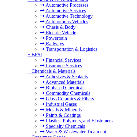
Automotive Processes
Automotive Services
Automotive Technology
Autonomous Vehicles
Chasis & Body
Electric Vehicle
Powertrain
Railways
Transportation & Logistics
+
BFSI
Financial Services
Insurance Services
+
Chemicals & Materials
Adhesives & Sealants
Advanced Materials
Biobased Chemicals
Commodity Chemicals
Glass Ceramics & Fibers
Industrial Gases
Metals & Minerals
Paints & Coatings
Plastics, Polymers, and Elastomers
Specialty Chemicals
Water & Wastewater Treatment