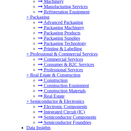
Machinery
Manufacturing Services
Refrigeration Equipment
+
Packaging
Advanced Packaging
Packaging Machinery
Packaging Products
Packaging Supplies
Packaging Technology
Printing & Labelling
+
Professional & Commercial Services
Commercial Services
Consumer & B2C Services
Professional Services
+
Real Estate & Construction
Construction
Construction Equipment
Construction Materials
Real Estate
+
Semiconductor & Electronics
Electronic Components
Integrated Circuit (IC)
Semiconductor Components
Semiconductor Foundries
Data Insights