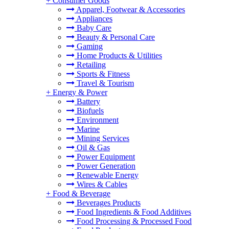
+
Consumer Goods
Apparel, Footwear & Accessories
Appliances
Baby Care
Beauty & Personal Care
Gaming
Home Products & Utilities
Retailing
Sports & Fitness
Travel & Tourism
+
Energy & Power
Battery
Biofuels
Environment
Marine
Mining Services
Oil & Gas
Power Equipment
Power Generation
Renewable Energy
Wires & Cables
+
Food & Beverage
Beverages Products
Food Ingredients & Food Additives
Food Processing & Processed Food