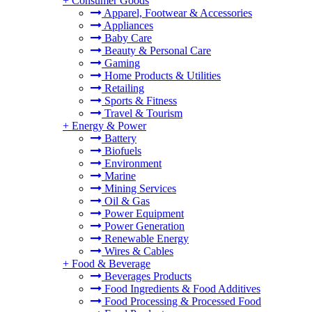
+
Consumer Goods
Apparel, Footwear & Accessories
Appliances
Baby Care
Beauty & Personal Care
Gaming
Home Products & Utilities
Retailing
Sports & Fitness
Travel & Tourism
+
Energy & Power
Battery
Biofuels
Environment
Marine
Mining Services
Oil & Gas
Power Equipment
Power Generation
Renewable Energy
Wires & Cables
+
Food & Beverage
Beverages Products
Food Ingredients & Food Additives
Food Processing & Processed Food