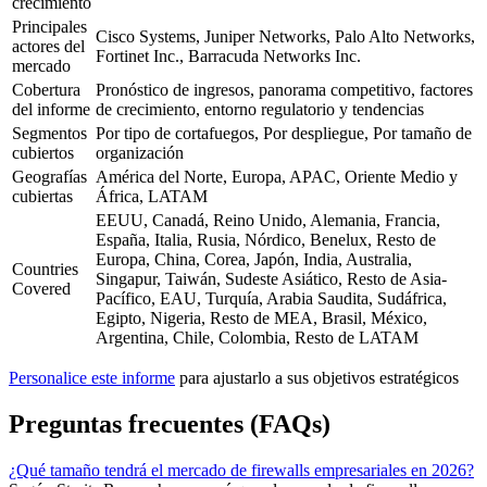
crecimiento
Principales
Cisco Systems, Juniper Networks, Palo Alto Networks,
actores del
Fortinet Inc., Barracuda Networks Inc.
mercado
Cobertura
Pronóstico de ingresos, panorama competitivo, factores
del informe
de crecimiento, entorno regulatorio y tendencias
Segmentos
Por tipo de cortafuegos, Por despliegue, Por tamaño de
cubiertos
organización
Geografías
América del Norte, Europa, APAC, Oriente Medio y
cubiertas
África, LATAM
EEUU, Canadá, Reino Unido, Alemania, Francia,
España, Italia, Rusia, Nórdico, Benelux, Resto de
Europa, China, Corea, Japón, India, Australia,
Countries
Singapur, Taiwán, Sudeste Asiático, Resto de Asia-
Covered
Pacífico, EAU, Turquía, Arabia Saudita, Sudáfrica,
Egipto, Nigeria, Resto de MEA, Brasil, México,
Argentina, Chile, Colombia, Resto de LATAM
Personalice este informe
para ajustarlo a sus objetivos estratégicos
Preguntas frecuentes (FAQs)
¿Qué tamaño tendrá el mercado de firewalls empresariales en 2026?