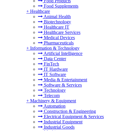
Food Products
Food Supplements
+
Healthcare
Animal Health
Biotechnology
Healthcare IT
Healthcare Services
Medical Devices
Pharmaceuticals
+
Information & Technology
Artificial Intelligence
Data Center
FinTech
IT Hardware
IT Software
Media & Entertainment
Software & Services
Technology
Telecom
+
Machinery & Equipment
Automation
Construction & Engineering
Electrical Equipment & Services
Industrial Equipment
Industrial Goods