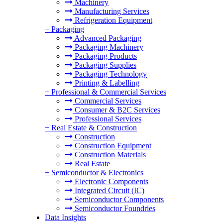
Machinery
Manufacturing Services
Refrigeration Equipment
+
Packaging
Advanced Packaging
Packaging Machinery
Packaging Products
Packaging Supplies
Packaging Technology
Printing & Labelling
+
Professional & Commercial Services
Commercial Services
Consumer & B2C Services
Professional Services
+
Real Estate & Construction
Construction
Construction Equipment
Construction Materials
Real Estate
+
Semiconductor & Electronics
Electronic Components
Integrated Circuit (IC)
Semiconductor Components
Semiconductor Foundries
Data Insights