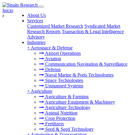
Inicio
About Us
Services
Customized Market Research
Syndicated Market
Research Reports
Transaction & Legal Intelligence
Advisory
Industries
+
Aerospace & Defense
Airport Operations
Aviation
Communication Navigation & Surveillance
Defense
Naval Marine & Ports Technologies
Space Technologies
Unmanned Systems
+
Agriculture
Agriculture & Farming
Agriculture Equipment & Machinery
Agriculture Technology
Animal Nutrition
Crop Protection
Fertilizers
Seed & Seed Technology
+
Automotive & Transportation