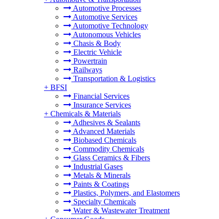
Automotive Processes
Automotive Services
Automotive Technology
Autonomous Vehicles
Chasis & Body
Electric Vehicle
Powertrain
Railways
Transportation & Logistics
+
BFSI
Financial Services
Insurance Services
+
Chemicals & Materials
Adhesives & Sealants
Advanced Materials
Biobased Chemicals
Commodity Chemicals
Glass Ceramics & Fibers
Industrial Gases
Metals & Minerals
Paints & Coatings
Plastics, Polymers, and Elastomers
Specialty Chemicals
Water & Wastewater Treatment