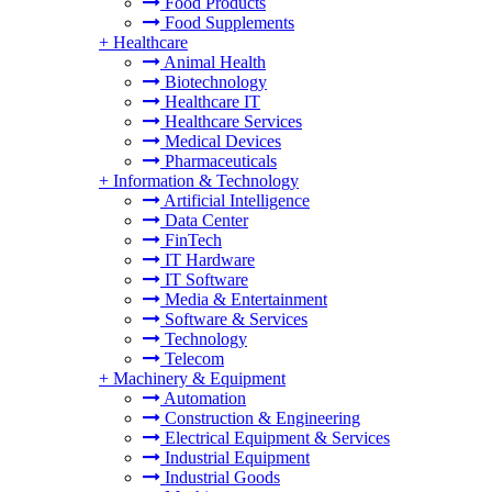
Food Products
Food Supplements
+
Healthcare
Animal Health
Biotechnology
Healthcare IT
Healthcare Services
Medical Devices
Pharmaceuticals
+
Information & Technology
Artificial Intelligence
Data Center
FinTech
IT Hardware
IT Software
Media & Entertainment
Software & Services
Technology
Telecom
+
Machinery & Equipment
Automation
Construction & Engineering
Electrical Equipment & Services
Industrial Equipment
Industrial Goods