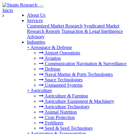
Inicio
About Us
Services
Customized Market Research
Syndicated Market
Research Reports
Transaction & Legal Intelligence
Advisory
Industries
+
Aerospace & Defense
Airport Operations
Aviation
Communication Navigation & Surveillance
Defense
Naval Marine & Ports Technologies
Space Technologies
Unmanned Systems
+
Agriculture
Agriculture & Farming
Agriculture Equipment & Machinery
Agriculture Technology
Animal Nutrition
Crop Protection
Fertilizers
Seed & Seed Technology
+
Automotive & Transportation