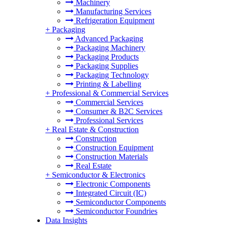
Machinery
Manufacturing Services
Refrigeration Equipment
+
Packaging
Advanced Packaging
Packaging Machinery
Packaging Products
Packaging Supplies
Packaging Technology
Printing & Labelling
+
Professional & Commercial Services
Commercial Services
Consumer & B2C Services
Professional Services
+
Real Estate & Construction
Construction
Construction Equipment
Construction Materials
Real Estate
+
Semiconductor & Electronics
Electronic Components
Integrated Circuit (IC)
Semiconductor Components
Semiconductor Foundries
Data Insights