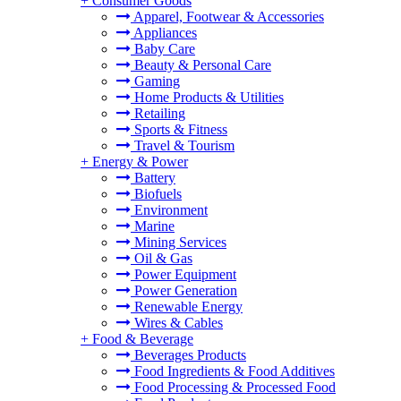
+
Consumer Goods
Apparel, Footwear & Accessories
Appliances
Baby Care
Beauty & Personal Care
Gaming
Home Products & Utilities
Retailing
Sports & Fitness
Travel & Tourism
+
Energy & Power
Battery
Biofuels
Environment
Marine
Mining Services
Oil & Gas
Power Equipment
Power Generation
Renewable Energy
Wires & Cables
+
Food & Beverage
Beverages Products
Food Ingredients & Food Additives
Food Processing & Processed Food