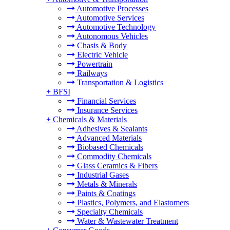
Automotive Processes
Automotive Services
Automotive Technology
Autonomous Vehicles
Chasis & Body
Electric Vehicle
Powertrain
Railways
Transportation & Logistics
+
BFSI
Financial Services
Insurance Services
+
Chemicals & Materials
Adhesives & Sealants
Advanced Materials
Biobased Chemicals
Commodity Chemicals
Glass Ceramics & Fibers
Industrial Gases
Metals & Minerals
Paints & Coatings
Plastics, Polymers, and Elastomers
Specialty Chemicals
Water & Wastewater Treatment