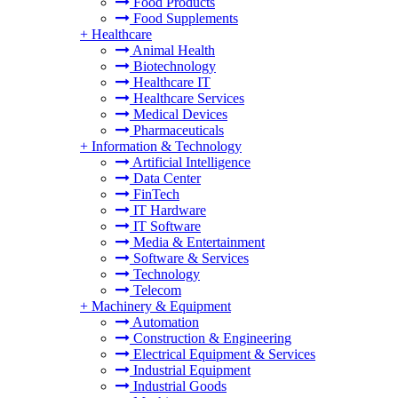
Food Products
Food Supplements
+
Healthcare
Animal Health
Biotechnology
Healthcare IT
Healthcare Services
Medical Devices
Pharmaceuticals
+
Information & Technology
Artificial Intelligence
Data Center
FinTech
IT Hardware
IT Software
Media & Entertainment
Software & Services
Technology
Telecom
+
Machinery & Equipment
Automation
Construction & Engineering
Electrical Equipment & Services
Industrial Equipment
Industrial Goods