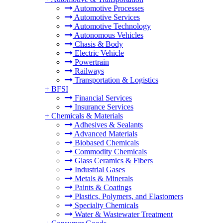
Automotive Processes
Automotive Services
Automotive Technology
Autonomous Vehicles
Chasis & Body
Electric Vehicle
Powertrain
Railways
Transportation & Logistics
+
BFSI
Financial Services
Insurance Services
+
Chemicals & Materials
Adhesives & Sealants
Advanced Materials
Biobased Chemicals
Commodity Chemicals
Glass Ceramics & Fibers
Industrial Gases
Metals & Minerals
Paints & Coatings
Plastics, Polymers, and Elastomers
Specialty Chemicals
Water & Wastewater Treatment