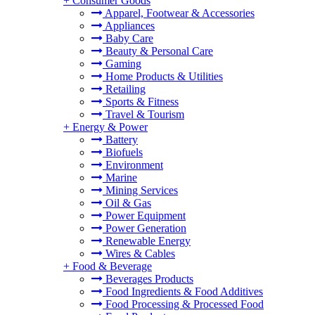
+
Consumer Goods
Apparel, Footwear & Accessories
Appliances
Baby Care
Beauty & Personal Care
Gaming
Home Products & Utilities
Retailing
Sports & Fitness
Travel & Tourism
+
Energy & Power
Battery
Biofuels
Environment
Marine
Mining Services
Oil & Gas
Power Equipment
Power Generation
Renewable Energy
Wires & Cables
+
Food & Beverage
Beverages Products
Food Ingredients & Food Additives
Food Processing & Processed Food