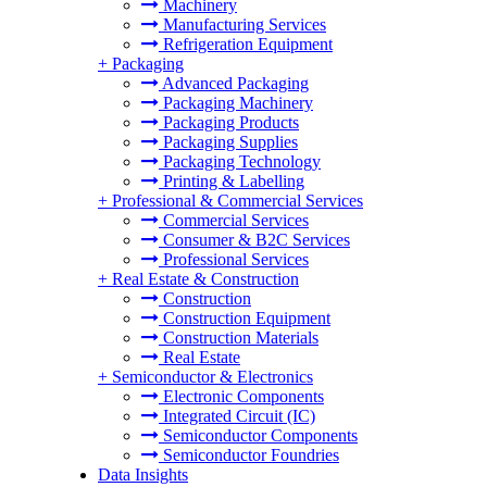
Machinery
Manufacturing Services
Refrigeration Equipment
+
Packaging
Advanced Packaging
Packaging Machinery
Packaging Products
Packaging Supplies
Packaging Technology
Printing & Labelling
+
Professional & Commercial Services
Commercial Services
Consumer & B2C Services
Professional Services
+
Real Estate & Construction
Construction
Construction Equipment
Construction Materials
Real Estate
+
Semiconductor & Electronics
Electronic Components
Integrated Circuit (IC)
Semiconductor Components
Semiconductor Foundries
Data Insights