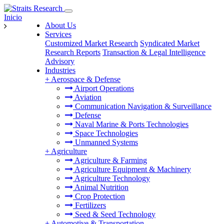
Inicio
About Us
Services
Customized Market Research
Syndicated Market
Research Reports
Transaction & Legal Intelligence
Advisory
Industries
+
Aerospace & Defense
Airport Operations
Aviation
Communication Navigation & Surveillance
Defense
Naval Marine & Ports Technologies
Space Technologies
Unmanned Systems
+
Agriculture
Agriculture & Farming
Agriculture Equipment & Machinery
Agriculture Technology
Animal Nutrition
Crop Protection
Fertilizers
Seed & Seed Technology
+
Automotive & Transportation