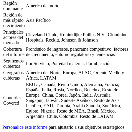
Región
América del norte
dominante
Región de
más rápido
Asia Pacífico
crecimiento
Principales
Cleveland Clinic, Koninklijke Philips N.V., Cloudnine
actores del
Hospitals, Reckitt, Johnson & Johnson
mercado
Cobertura
Pronóstico de ingresos, panorama competitivo, factores
del informe
de crecimiento, entorno regulatorio y tendencias
Segmentos
Por Servicio, Por edad materna, Por ubicación
cubiertos
Geografías
América del Norte, Europa, APAC, Oriente Medio y
cubiertas
África, LATAM
EEUU, Canadá, Reino Unido, Alemania, Francia,
España, Italia, Rusia, Nórdico, Benelux, Resto de
Europa, China, Corea, Japón, India, Australia,
Countries
Singapur, Taiwán, Sudeste Asiático, Resto de Asia-
Covered
Pacífico, EAU, Turquía, Arabia Saudita, Sudáfrica,
Egipto, Nigeria, Resto de MEA, Brasil, México,
Argentina, Chile, Colombia, Resto de LATAM
Personalice este informe
para ajustarlo a sus objetivos estratégicos