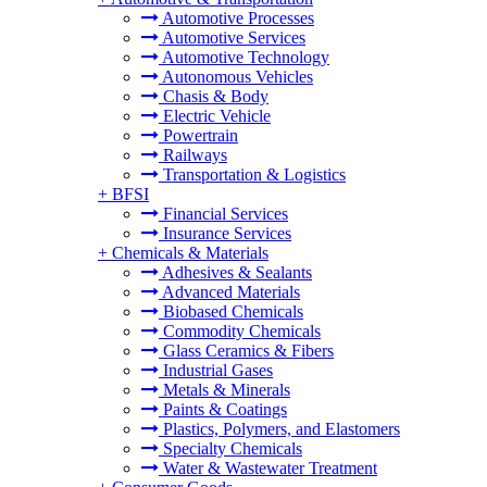
Automotive Processes
Automotive Services
Automotive Technology
Autonomous Vehicles
Chasis & Body
Electric Vehicle
Powertrain
Railways
Transportation & Logistics
+
BFSI
Financial Services
Insurance Services
+
Chemicals & Materials
Adhesives & Sealants
Advanced Materials
Biobased Chemicals
Commodity Chemicals
Glass Ceramics & Fibers
Industrial Gases
Metals & Minerals
Paints & Coatings
Plastics, Polymers, and Elastomers
Specialty Chemicals
Water & Wastewater Treatment