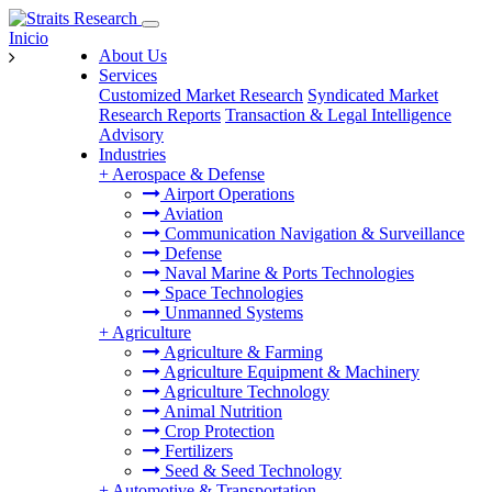
Inicio
About Us
Services
Customized Market Research
Syndicated Market
Research Reports
Transaction & Legal Intelligence
Advisory
Industries
+
Aerospace & Defense
Airport Operations
Aviation
Communication Navigation & Surveillance
Defense
Naval Marine & Ports Technologies
Space Technologies
Unmanned Systems
+
Agriculture
Agriculture & Farming
Agriculture Equipment & Machinery
Agriculture Technology
Animal Nutrition
Crop Protection
Fertilizers
Seed & Seed Technology
+
Automotive & Transportation