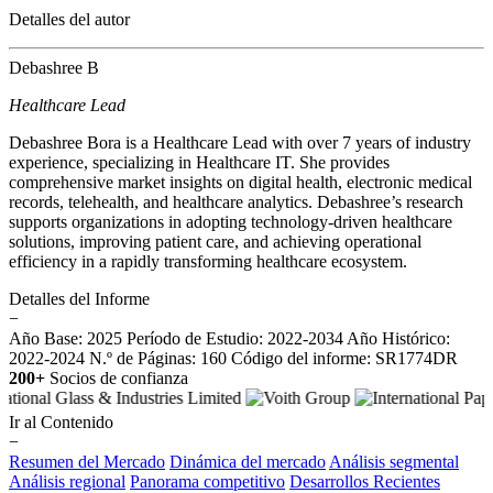
Detalles del autor
Debashree B
Healthcare Lead
Debashree Bora is a Healthcare Lead with over 7 years of industry
experience, specializing in Healthcare IT. She provides
comprehensive market insights on digital health, electronic medical
records, telehealth, and healthcare analytics. Debashree’s research
supports organizations in adopting technology-driven healthcare
solutions, improving patient care, and achieving operational
efficiency in a rapidly transforming healthcare ecosystem.
Detalles del Informe
−
Año Base: 2025
Período de Estudio: 2022-2034
Año Histórico:
2022-2024
N.º de Páginas: 160
Código del informe: SR1774DR
200+
Socios de confianza
Ir al Contenido
−
Resumen del Mercado
Dinámica del mercado
Análisis segmental
Análisis regional
Panorama competitivo
Desarrollos Recientes