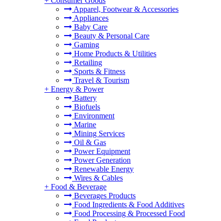
+
Consumer Goods
Apparel, Footwear & Accessories
Appliances
Baby Care
Beauty & Personal Care
Gaming
Home Products & Utilities
Retailing
Sports & Fitness
Travel & Tourism
+
Energy & Power
Battery
Biofuels
Environment
Marine
Mining Services
Oil & Gas
Power Equipment
Power Generation
Renewable Energy
Wires & Cables
+
Food & Beverage
Beverages Products
Food Ingredients & Food Additives
Food Processing & Processed Food