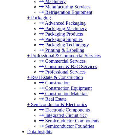
Machinery
Manufacturing Services
Refrigeration Equipment
+
Packaging
Advanced Packaging
Packaging Machinery
Packaging Products
Packaging Supplies
Packaging Technology
Printing & Labelling
+
Professional & Commercial Services
Commercial Services
Consumer & B2C Services
Professional Services
+
Real Estate & Construction
Construction
Construction Equipment
Construction Materials
Real Estate
+
Semiconductor & Electronics
Electronic Components
Integrated Circuit (IC)
Semiconductor Components
Semiconductor Foundries
Data Insights