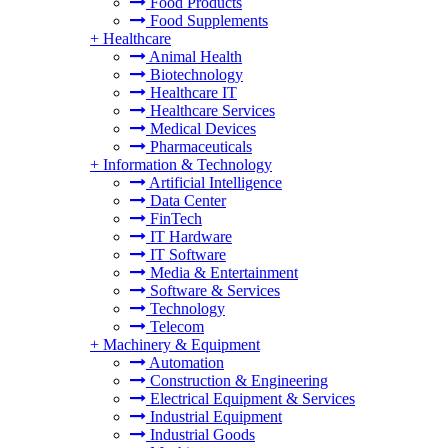
Food Products
Food Supplements
+
Healthcare
Animal Health
Biotechnology
Healthcare IT
Healthcare Services
Medical Devices
Pharmaceuticals
+
Information & Technology
Artificial Intelligence
Data Center
FinTech
IT Hardware
IT Software
Media & Entertainment
Software & Services
Technology
Telecom
+
Machinery & Equipment
Automation
Construction & Engineering
Electrical Equipment & Services
Industrial Equipment
Industrial Goods